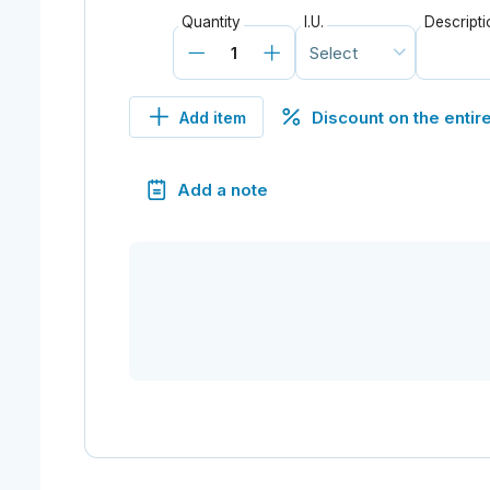
Quantity
I.U.
Descripti
Discount on the entir
Add item
Add a note