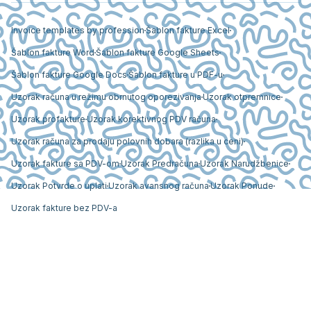
Invoice templates by profession
Šablon fakture Excel
Šablon fakture Word
Šablon fakture Google Sheets
Šablon fakture Google Docs
Šablon fakture u PDF-u
Uzorak računa u režimu obrnutog oporezivanja
Uzorak otpremnice
Uzorak profakture
Uzorak korektivnog PDV računa
Uzorak računa za prodaju polovnih dobara (razlika u ceni)
Uzorak fakture sa PDV-om
Uzorak Predračuna
Uzorak Narudžbenice
Uzorak Potvrde o uplati
Uzorak avansnog računa
Uzorak Ponude
Uzorak fakture bez PDV-a