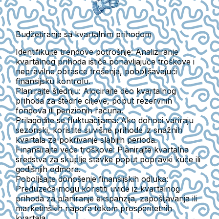
Budžetiranje sa kvartalnim prihodom
Identifikujte trendove potrošnje:
Analiziranje
kvartalnog prihoda ističe ponavljajuće troškove i
nepravilne obrasce trošenja, poboljšavajući
finansijsku kontrolu.
Planirajte štednju:
Alocirajte deo kvartalnog
prihoda za štedne ciljeve, poput rezervnih
fondova ili penzionih računa.
Prilagodite se fluktuacijama:
Ako dohoci variraju
sezonski, koristite suvišne prihode iz snažnih
kvartala za pokrivanje slabijih perioda.
Finansirajte veće troškove:
Planirajte kvartalna
sredstva za skuplje stavke poput popravki kuće ili
godišnjih odmora.
Poboljšajte donošenje finansijskih odluka:
Preduzeća mogu koristiti uvide iz kvartalnog
prihoda za planiranje ekspanzija, zapošljavanja ili
marketinških napora tokom prosperitetnih
kvartala.