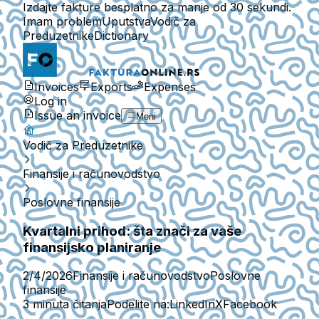
Izdajte fakture besplatno za manje od 30 sekundi.
Imam problem
Uputstva
Vodič za
Preduzetnike
Dictionary
Invoices
Exports
Expenses
Log in
Issue an invoice
Meni
Vodič za Preduzetnike
Finansije i računovodstvo
Poslovne finansije
Kvartalni prihod: šta znači za vaše
finansijsko planiranje
2/4/2026
Finansije i računovodstvo
Poslovne
finansije
3 minuta čitanja
Podelite na:
LinkedIn
X
Facebook