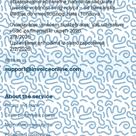
objašnjavamo konkretne načine da sačuvate i
uvećate vrednost svog novca – od bankarske
štednje do investicionog zlata i fondova.
Ovladavanje umećem budžetiranja: Vaš ultimativni
vodič za finansijski uspeh 2026.
2/9/2026
Upravljanje prihodima iz samozaposlenja
2/2/2026
Write to us
support@invoiceonline.com
About the service
Pricing and plans
Često postavljana pitanja
Neprofitne organizacije
Početnici u poslovanju