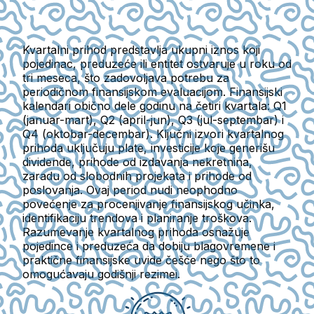
Kvartalni prihod predstavlja ukupni iznos koji
pojedinac, preduzeće ili entitet ostvaruje u roku od
tri meseca, što zadovoljava potrebu za
periodičnom finansijskom evaluacijom. Finansijski
kalendari obično dele godinu na četiri kvartala: Q1
(januar-mart), Q2 (april-jun), Q3 (jul-septembar) i
Q4 (oktobar-decembar). Ključni izvori kvartalnog
prihoda uključuju plate, investicije koje generišu
dividende, prihode od izdavanja nekretnina,
zaradu od slobodnih projekata i prihode od
poslovanja. Ovaj period nudi neophodno
povećenje za procenjivanje finansijskog učinka,
identifikaciju trendova i planiranje troškova.
Razumevanje kvartalnog prihoda osnažuje
pojedince i preduzeća da dobiju blagovremene i
praktične finansijske uvide češće nego što to
omogućavaju godišnji rezimei.