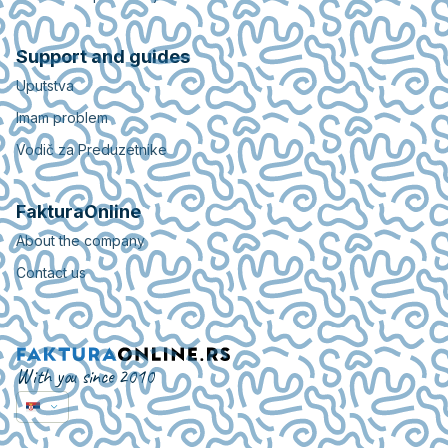
Support and guides
Uputstva
Imam problem
Vodič za Preduzetnike
FakturaOnline
About the company
Contact us
With you since 2010