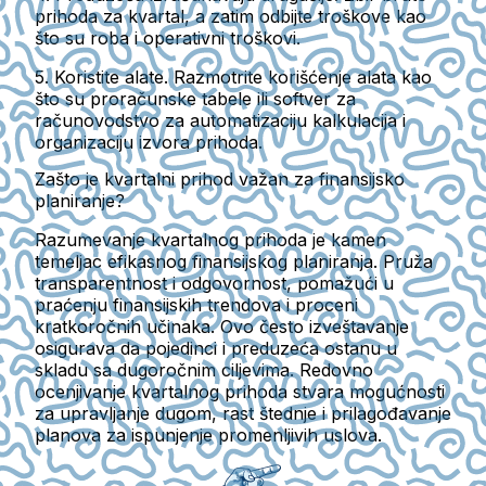
prihoda za kvartal, a zatim odbijte troškove kao
što su roba i operativni troškovi.
5.
Koristite alate.
Razmotrite korišćenje alata kao
što su proračunske tabele ili softver za
računovodstvo za automatizaciju kalkulacija i
organizaciju izvora prihoda.
Zašto je kvartalni prihod važan za finansijsko
planiranje?
Razumevanje kvartalnog prihoda je kamen
temeljac efikasnog finansijskog planiranja. Pruža
transparentnost i odgovornost, pomažući u
praćenju finansijskih trendova i proceni
kratkoročnih učinaka. Ovo često izveštavanje
osigurava da pojedinci i preduzeća ostanu u
skladu sa dugoročnim ciljevima. Redovno
ocenjivanje kvartalnog prihoda stvara mogućnosti
za upravljanje dugom, rast štednje i prilagođavanje
planova za ispunjenje promenljivih uslova.