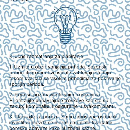
Ključne razmatranja za planiranje
1.
Uzmite u obzir varijacije prihoda.
Sezonski
prihodi ili promenljive isplate zahtevaju štednju
tokom kvartala sa visokim prihodima za pokrivanje
sporijih perioda.
2.
Prvo se pozabavite fiksnim troškovima.
Prioritizujte ponavljajuće troškove kao što su
zakup, komunalije ili osiguranje u svakom planu.
3.
Planirajte za poreze.
Samozaposlene osobe ili
investitori možda će morati da uplate kvartalne
poreske obaveze kako bi izbegli kazne.