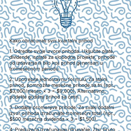
Kako obračunati svoj kvartalni prihod
1.
Odredite svoje izvore prihoda.
Uključite plate,
dividende, isplate za slobodne projekte, prihode
od izdavanja ili bilo koji prihod generisan u
tromesečnom periodu.
2.
Upotrebite jednostavnu formulu.
Za stalni
prihod, pomnožite mesečne prihode sa tri (npr.,
$3,000/mesec × 3 = $9,000). Alternativno,
podelite godišnji prihod sa četiri.
3.
Dodajte promenjive prihode.
Za svaki dodatni
izvor prihoda izračunajte tromesečni total (npr.,
$500 mesečna dividenda × 3 = $1,500).
4.
Preduzeća izračunavaju drugačije.
Zbir bruto