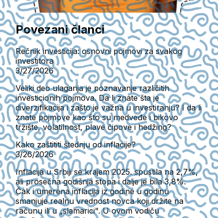
Povezani članci
Rečnik investicija: osnovni pojmovi za svakog
investitora
3/27/2026
Veliki deo ulaganja je poznavanje različitih
investicionih pojmova. Da li znate šta je
diverzifikacija i zašto je važna u investiranju? I da li
znate pojmove kao što su medveđe i bikovo
tržište, volatilnost, plave čipove i hedžing?
Kako zaštititi štednju od inflacije?
3/26/2026
Inflacija u Srbiji se krajem 2025. spustila na 2,7%,
ali prosečna godišnja stopa i dalje je bila 3,8%.
Čak i umerena inflacija iz godine u godinu
smanjuje realnu vrednost novca koji držite na
računu ili u „slamarici". U ovom vodiču