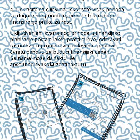
4.
Uskladite sa ciljevima.
Iskoristite višak prihoda
za dugoročne prioritete, poput otplate duga ili
finansiranja prilika za rast.
Uključivanjem kvartalnog prihoda u finansijsko
planiranje postaje lakše pratiti ciljeve, održavati
ravnotežu u promenljivim uslovima i postaviti
čvrstu osnovu za budući finansijski uspeh.
Sa nama može da fakturiše
apsolutno svako
Izdati fakturu