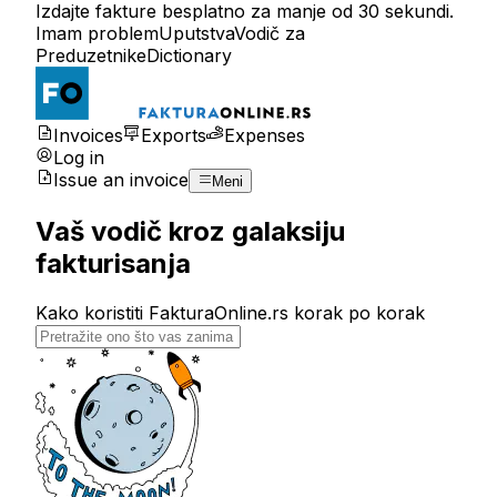
Izdajte fakture besplatno za manje od 30 sekundi.
Imam problem
Uputstva
Vodič za
Preduzetnike
Dictionary
Invoices
Exports
Expenses
Log in
Issue an invoice
Meni
Vaš vodič kroz galaksiju
fakturisanja
Kako koristiti FakturaOnline.rs korak po korak