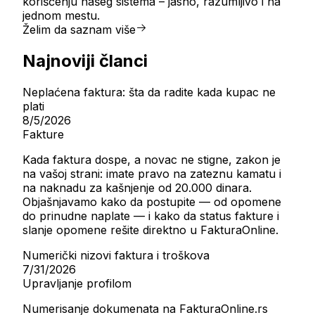
korišćenju našeg sistema – jasno, razumljivo i na
jednom mestu.
Želim da saznam više
Najnoviji članci
Neplaćena faktura: šta da radite kada kupac ne
plati
8/5/2026
Fakture
Kada faktura dospe, a novac ne stigne, zakon je
na vašoj strani: imate pravo na zateznu kamatu i
na naknadu za kašnjenje od 20.000 dinara.
Objašnjavamo kako da postupite — od opomene
do prinudne naplate — i kako da status fakture i
slanje opomene rešite direktno u FakturaOnline.
Numerički nizovi faktura i troškova
7/31/2026
Upravljanje profilom
Numerisanje dokumenata na FakturaOnline.rs