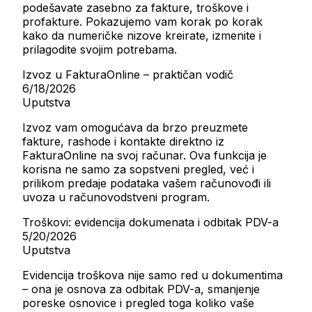
podešavate zasebno za fakture, troškove i
profakture. Pokazujemo vam korak po korak
kako da numeričke nizove kreirate, izmenite i
prilagodite svojim potrebama.
Izvoz u FakturaOnline – praktičan vodič
6/18/2026
Uputstva
Izvoz vam omogućava da brzo preuzmete
fakture, rashode i kontakte direktno iz
FakturaOnline na svoj računar. Ova funkcija je
korisna ne samo za sopstveni pregled, već i
prilikom predaje podataka vašem računovođi ili
uvoza u računovodstveni program.
Troškovi: evidencija dokumenata i odbitak PDV-a
5/20/2026
Uputstva
Evidencija troškova nije samo red u dokumentima
– ona je osnova za odbitak PDV-a, smanjenje
poreske osnovice i pregled toga koliko vaše