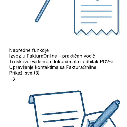
Napredne funkcije
Izvoz u FakturaOnline – praktičan vodič
Troškovi: evidencija dokumenata i odbitak PDV-a
Upravljanje kontaktima sa FakturaOnline
Prikaži sve
(3)