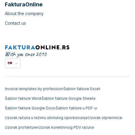
FakturaOnline
About the company
Contact us
With you since 2010
Invoice templates by profession
Šablon fakture Excel
Šablon fakture Word
Šablon fakture Google Sheets
Šablon fakture Google Docs
Šablon fakture u PDF-u
Uzorak računa u režimu obrnutog oporezivanja
Uzorak otpremnice
Uzorak profakture
Uzorak korektivnog PDV računa