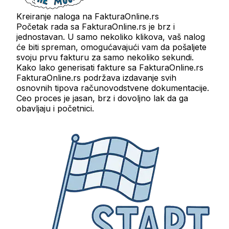
Kreiranje naloga na FakturaOnline.rs
Početak rada sa FakturaOnline.rs je brz i
jednostavan. U samo nekoliko klikova, vaš nalog
će biti spreman, omogućavajući vam da pošaljete
svoju prvu fakturu za samo nekoliko sekundi.
Kako lako generisati fakture sa FakturaOnline.rs
FakturaOnline.rs podržava izdavanje svih
osnovnih tipova računovodstvene dokumentacije.
Ceo proces je jasan, brz i dovoljno lak da ga
obavljaju i početnici.