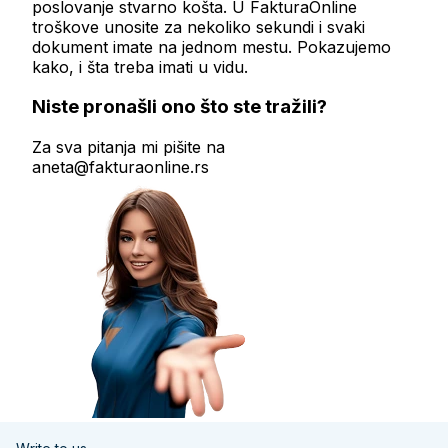
poslovanje stvarno košta. U FakturaOnline
troškove unosite za nekoliko sekundi i svaki
dokument imate na jednom mestu. Pokazujemo
kako, i šta treba imati u vidu.
Niste pronašli ono što ste tražili?
Za sva pitanja mi pišite na
aneta@fakturaonline.rs