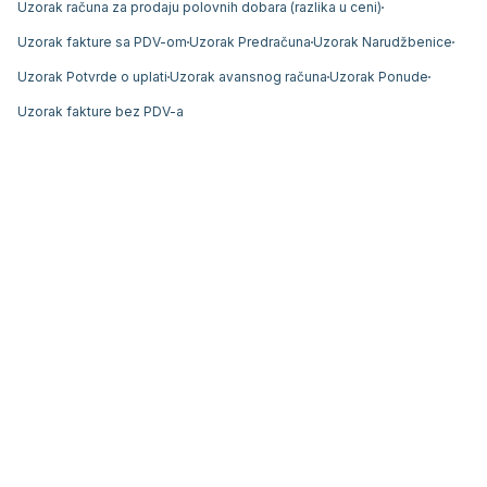
Uzorak računa za prodaju polovnih dobara (razlika u ceni)
Uzorak fakture sa PDV-om
Uzorak Predračuna
Uzorak Narudžbenice
Uzorak Potvrde o uplati
Uzorak avansnog računa
Uzorak Ponude
Uzorak fakture bez PDV-a