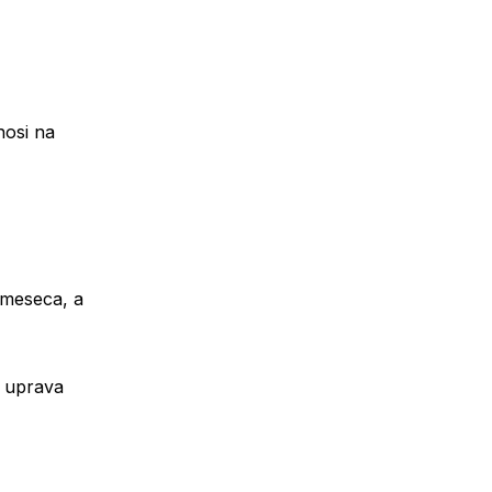
nosi na
 meseca, a
a uprava