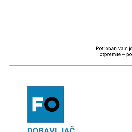
Potreban vam je
otpremite – p