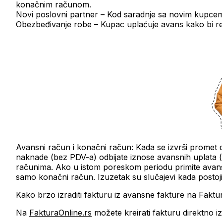
konačnim računom.
Novi poslovni partner
– Kod saradnje sa novim kupcem 
Obezbeđivanje robe
– Kupac uplaćuje avans kako bi re
Avansni račun i konačni račun:
Kada se izvrši promet 
naknade (bez PDV-a) odbijate iznose avansnih uplata
računima. Ako u
istom poreskom periodu
primite avans
samo konačni račun. Izuzetak su slučajevi kada postoj
Kako brzo izraditi fakturu iz avansne fakture na Faktu
Na
FakturaOnline.rs
možete kreirati fakturu direktno i