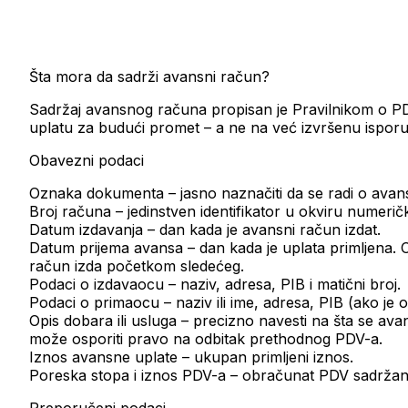
Šta mora da sadrži avansni račun?
Sadržaj avansnog računa propisan je Pravilnikom o P
uplatu za budući promet – a ne na već izvršenu ispor
Obavezni podaci
Oznaka dokumenta
– jasno naznačiti da se radi o av
Broj računa
– jedinstven identifikator u okviru numeričk
Datum izdavanja
– dan kada je avansni račun izdat.
Datum prijema avansa
– dan kada je uplata primljena.
račun izda početkom sledećeg.
Podaci o izdavaocu
– naziv, adresa, PIB i matični broj.
Podaci o primaocu
– naziv ili ime, adresa, PIB (ako je
Opis dobara ili usluga
– precizno navesti na šta se avan
može osporiti pravo na odbitak prethodnog PDV-a.
Iznos avansne uplate
– ukupan primljeni iznos.
Poreska stopa i iznos PDV-a
– obračunat PDV sadržan u