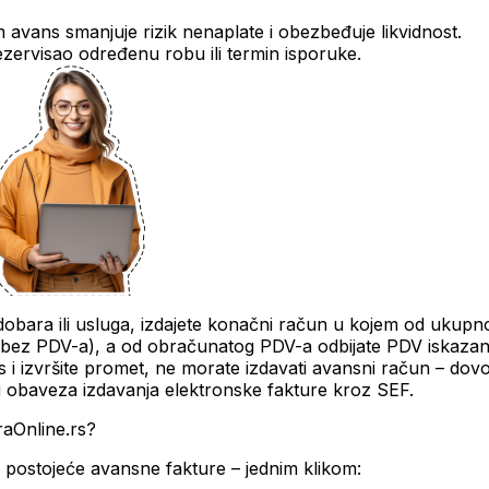
avans smanjuje rizik nenaplate i obezbeđuje likvidnost.
zervisao određenu robu ili termin isporuke.
dobara ili usluga, izdajete konačni račun u kojem od ukupn
 (bez PDV-a), a od obračunatog PDV-a odbijate PDV iskaza
 i izvršite promet, ne morate izdavati avansni račun – dovol
i obaveza izdavanja elektronske fakture kroz SEF.
raOnline.rs?
z postojeće avansne fakture – jednim klikom: