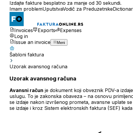
Izdajte fakture besplatno za manje od 30 sekundi.
Imam problem
Uputstva
Vodič za Preduzetnike
Dictiona
Invoices
Exports
Expenses
Log in
Issue an invoice
Meni
Šabloni faktura
Uzorak avansnog računa
Uzorak avansnog računa
Avansni račun
je dokument koji obveznik PDV-a izdaje k
uslugu. To je zakonska obaveza – na osnovu primlje
se izdaje nakon izvršenog prometa, avansne uplate se
se izdaje i kroz Sistem elektronskih faktura (SEF) kada