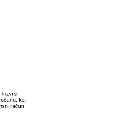
i izvrši
ačunu, koji
nsni račun