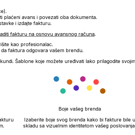
ce)
.
eti plaćeni avans i povezati oba dokumenta.
avke i izdajte fakturu.
raditi fakturu na osnovu avansnog računa
.
išite kao profesionalac.
deti da faktura odgovara vašem brendu.
ekundi. Šablone koje možete uređivati lako prilagodite svoj
Boje vašeg brenda
akturu
Izaberite boje svog brenda kako bi fakture bile 
m.
skladu sa vizuelnim identitetom vašeg poslovanja