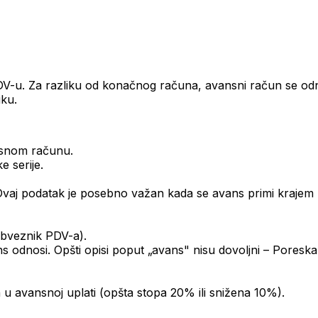
DV-u. Za razliku od konačnog računa, avansni račun se od
uku.
ansnom računu.
e serije.
 Ovaj podatak je posebno važan kada se avans primi krajem
 obveznik PDV-a).
s odnosi. Opšti opisi poput „avans" nisu dovoljni – Poresk
 avansnoj uplati (opšta stopa 20% ili snižena 10%).