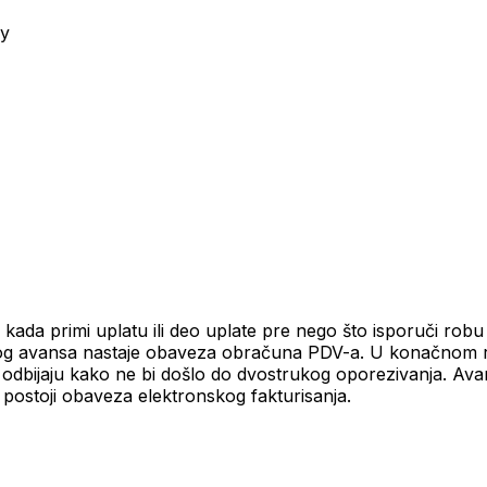
ry
ada primi uplatu ili deo uplate pre nego što isporuči robu il
nog avansa nastaje obaveza obračuna PDV-a. U konačnom r
 odbijaju kako ne bi došlo do dvostrukog oporezivanja. Ava
 postoji obaveza elektronskog fakturisanja.