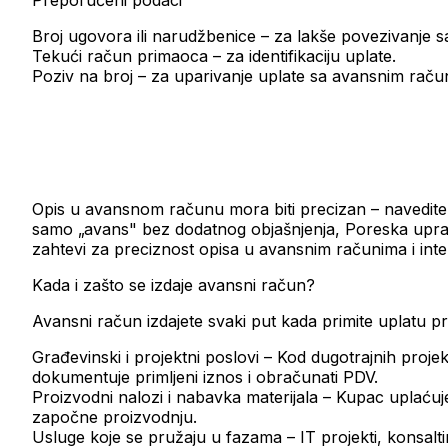
Preporučeni podaci
Broj ugovora ili narudžbenice
– za lakše povezivanje 
Tekući račun primaoca
– za identifikaciju uplate.
Poziv na broj
– za uparivanje uplate sa avansnim rač
Opis u avansnom računu mora biti
precizan
– navedite
samo „avans" bez dodatnog objašnjenja, Poreska upra
zahtevi za preciznost opisa u avansnim računima i in
Kada i zašto se izdaje avansni račun?
Avansni račun izdajete svaki put kada primite uplatu pre
Građevinski i projektni poslovi
– Kod dugotrajnih projek
dokumentuje primljeni iznos i obračunati PDV.
Proizvodni nalozi i nabavka materijala
– Kupac uplaćuje
započne proizvodnju.
Usluge koje se pružaju u fazama
– IT projekti, konsalt