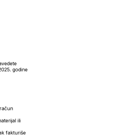
navedete
2025. godine
 račun
rijal ili
ak fakturiše