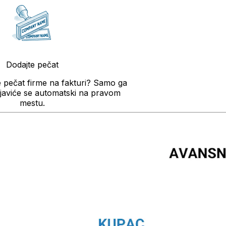
Dodajte pečat
 pečat firme na fakturi? Samo ga
ojaviće se automatski na pravom
mestu.