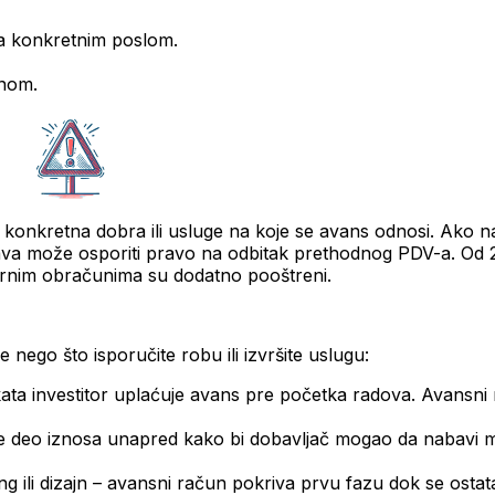
sa konkretnim poslom.
unom.
 konkretna dobra ili usluge na koje se avans odnosi. Ako 
va može osporiti pravo na odbitak prethodnog PDV-a. Od 
ternim obračunima su dodatno pooštreni.
 nego što isporučite robu ili izvršite uslugu:
ata investitor uplaćuje avans pre početka radova. Avansni
 deo iznosa unapred kako bi dobavljač mogao da nabavi mate
ing ili dizajn – avansni račun pokriva prvu fazu dok se ostat