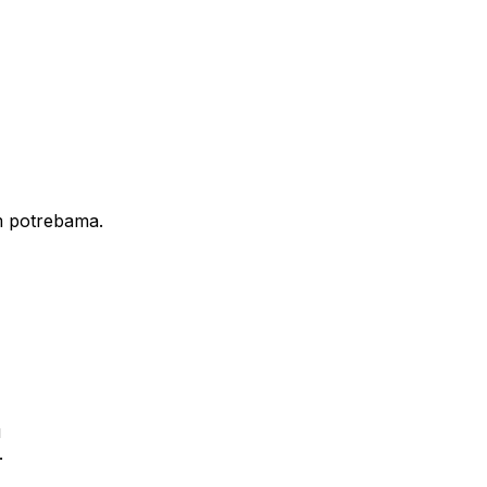
im potrebama.
u
.