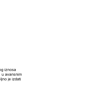
og iznosa
n u avansnim
jno je izdati