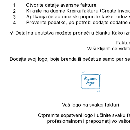
Otvorite detalje avansne fakture.
Kliknite na dugme
Kreiraj fakturu (Create Invoi
Aplikacija će automatski popuniti stavke, oduz
Proverite podatke, po potrebi dodajte dodatne st
💡
Detaljna uputstva možete pronaći u članku
Kako iz
Faktur
Vaši klijenti će vi
Dodajte svoj logo, boje brenda ili pečat za samo par s
Vaš logo na svakoj fakturi
Otpremite sopstveni logo i učinite svaku f
profesionalnom i prepoznatljivo vašo