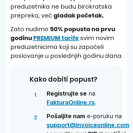
preduzetnika ne budu birokratska
prepreka, već
gladak početak.
Zato nudimo
50% popusta na prvu
godinu
PREMIUM tarife
svim novim
preduzetnicima koji su započeli
poslovanje u poslednjih godinu dana.
Kako dobiti popust?
Registrujte se
na
FakturaOnline.rs
.
Pošaljite nam
e-poruku na
support@invoiceonline.com