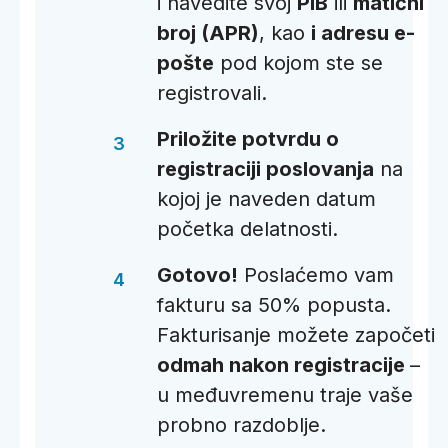
i navedite svoj
PIB
ili
matični
broj (APR)
, kao
i adresu e-
pošte
pod kojom ste se
registrovali.
Priložite potvrdu o
registraciji poslovanja
na
kojoj je naveden datum
početka delatnosti.
Gotovo!
Poslaćemo vam
fakturu sa 50% popusta.
Fakturisanje možete započeti
odmah nakon registracije
–
u međuvremenu traje vaše
probno razdoblje.