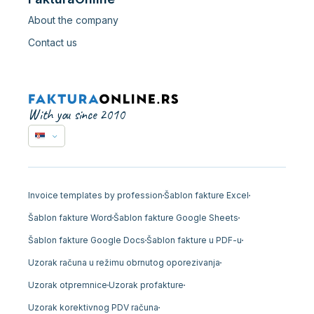
About the company
Contact us
With you since 2010
Invoice templates by profession
Šablon fakture Excel
Šablon fakture Word
Šablon fakture Google Sheets
Šablon fakture Google Docs
Šablon fakture u PDF-u
Uzorak računa u režimu obrnutog oporezivanja
Uzorak otpremnice
Uzorak profakture
Uzorak korektivnog PDV računa