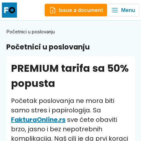
Issue a document
Menu
Početnici u poslovanju
Početnici u poslovanju
PREMIUM tarifa sa 50%
popusta
Početak poslovanja ne mora biti
samo stres i papirologija. Sa
FakturaOnline.rs
sve ćete obaviti
brzo, jasno i bez nepotrebnih
komplikacija. Naš cilj je da prvi koraci