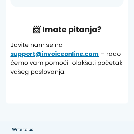
📨
Imate pitanja?
Javite nam se na
support@invoiceonline.com
– rado
ćemo vam pomoći i olakšati početak
vašeg poslovanja.
Write to us