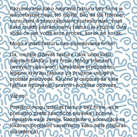
Razumevanje kako napraviti fakturu bez firme je
jednostavnije nego što mislite. Bilo da ste frilenser,
konsultant ili samozaposleni profesionalac, znati
kako izraditi profesionalnu fakturu je ključno. Ovaj
vodič će vas voditi kroz proces, korak po korak.
Mogu li izdati fakturu bez posedovanja firme?
Da, možete izdavati fakture i dok učite kako
napraviti fakturu bez firme. Mnogi frilenseri,
nezavisni ugovarači i samostalni preduzetnici
legalno kreiraju fakture za pružene usluge ili
prodate proizvode. Ključno je osigurati da vaše
fakture ispunjavaju pravne i poreske obaveze.
Važno!
Pojedinci mogu izdavati fakture bez firme, ali je
presudno
pratiti specifične poreske i pravne
regulative vaše zemlje
. Razmislite o konsultaciji sa
lokalnim poreskim savetnikom kako biste osigurali
usklađenost.