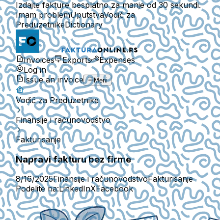
Izdajte fakture besplatno za manje od 30 sekundi.
Imam problem
Uputstva
Vodič za
Preduzetnike
Dictionary
Invoices
Exports
Expenses
Log in
Issue an invoice
Meni
Vodič za Preduzetnike
Finansije i računovodstvo
Fakturisanje
Napravi fakturu bez firme
8/16/2025
Finansije i računovodstvo
Fakturisanje
Podelite na:
LinkedIn
X
Facebook