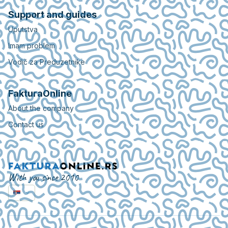
Support and guides
Uputstva
Imam problem
Vodič za Preduzetnike
FakturaOnline
About the company
Contact us
With you since 2010