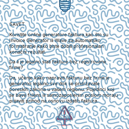
SAVET
Koristite online generatore faktura kao što su
Invoice Generator
ili
Wave
za automatsko
formatiranje kako biste dobili profesionalan
konačni rezultat.
Da li je legalno slati fakture bez registrovane
firme?
Da, učenje kako napraviti fakturu bez firme je
generalno legalno sve dok se pridržavate
poreskih zakona u vašem regionu. Pojedinci koji
se bave frilens ili samozaposlenim poslom moraju
prijaviti prihod na osnovu izdatih faktura.