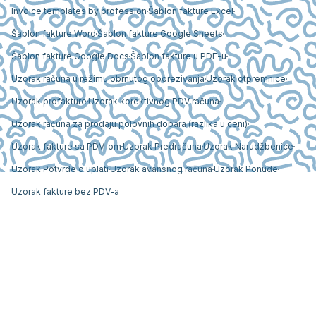
Invoice templates by profession
Šablon fakture Excel
Šablon fakture Word
Šablon fakture Google Sheets
Šablon fakture Google Docs
Šablon fakture u PDF-u
Uzorak računa u režimu obrnutog oporezivanja
Uzorak otpremnice
Uzorak profakture
Uzorak korektivnog PDV računa
Uzorak računa za prodaju polovnih dobara (razlika u ceni)
Uzorak fakture sa PDV-om
Uzorak Predračuna
Uzorak Narudžbenice
Uzorak Potvrde o uplati
Uzorak avansnog računa
Uzorak Ponude
Uzorak fakture bez PDV-a