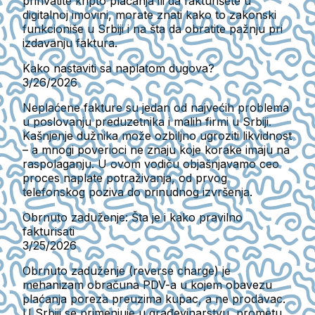
prihvatite kripto plaćanja ili da fakturišete u
digitalnoj imovini, morate znati kako to zakonski
funkcioniše u Srbiji i na šta da obratite pažnju pri
izdavanju faktura.
Kako nastaviti sa naplatom dugova?
3/26/2026
Neplaćene fakture su jedan od najvećih problema
u poslovanju preduzetnika i malih firmi u Srbiji.
Kašnjenje dužnika može ozbiljno ugroziti likvidnost
– a mnogi poverioci ne znaju koje korake imaju na
raspolaganju. U ovom vodiču objašnjavamo ceo
proces naplate potraživanja, od prvog
telefonskog poziva do prinudnog izvršenja.
Obrnuto zaduženje: Šta je i kako pravilno
fakturisati
3/25/2026
Obrnuto zaduženje (reverse charge) je
mehanizam obračuna PDV-a u kojem obavezu
plaćanja poreza preuzima kupac, a ne prodavac.
U Srbiji se primenjuje u građevinarstvu, prometu