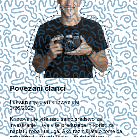
Povezani članci
Fakturisanje u eri kriptovaluta
3/26/2026
Kriptovalute više nisu samo sredstvo za
investiranje – sve više preduzeća ih koristi za
naplatu roba i usluga. Ako razmišljate o tome da