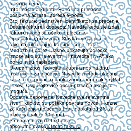
telefona i email.
Informacije o klijentu
: Puno ime primaoca,
poslovna adresa i adresa e-pošte.
Broj fakture
: Jedinstveni identifikator za praćenje.
Datumi fakture i dospeća
: Navedite kada ste izdali
fakturu i kada se očekuje plaćanje.
Opis usluga/proizvoda
: Stavka sve sa jasnim
opisima, uključujući količine, cene i total.
Međuzbir i porezi
: Jasno prikazujte poreske
iznose ako su relevantni, ili navedite "N/A" ako
porezi nisu naplaćeni.
Ukupan iznos
: Izdvojite ukupni iznos na dnu.
Instrukcije za plaćanje
: Navedite metode plaćanja,
kao što su podaci o bankovnom računu ili PayPal
linkovi. Osigurajte više opcija plaćanja ako je to
moguće.
Dodatne napomene
: Navedite sve relevantne
stvari, kao što su politike povrata novca ili kazne
za kašnjenje u plaćanju (npr. naplata od 2% za
plaćanja nakon 30 dana).
Sa nama može da fakturiše
apsolutno svako
Izdati fakturu