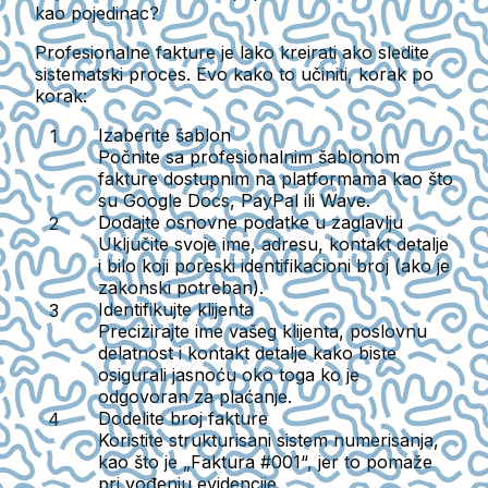
kao pojedinac?
Profesionalne fakture je lako kreirati ako sledite
sistematski proces. Evo kako to učiniti, korak po
korak:
Izaberite šablon
Počnite sa profesionalnim šablonom
fakture dostupnim na platformama kao što
su Google Docs, PayPal ili Wave.
Dodajte osnovne podatke u zaglavlju
Uključite svoje ime, adresu, kontakt detalje
i bilo koji poreski identifikacioni broj (ako je
zakonski potreban).
Identifikujte klijenta
Precizirajte ime vašeg klijenta, poslovnu
delatnost i kontakt detalje kako biste
osigurali jasnoću oko toga ko je
odgovoran za plaćanje.
Dodelite broj fakture
Koristite strukturisani sistem numerisanja,
kao što je „Faktura #001“, jer to pomaže
pri vođenju evidencije.