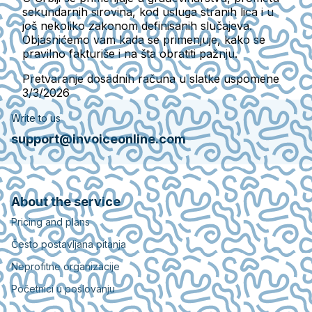
sekundarnih sirovina, kod usluga stranih lica i u
još nekoliko zakonom definisanih slučajeva.
Objasnićemo vam kada se primenjuje, kako se
pravilno fakturiše i na šta obratiti pažnju.
Pretvaranje dosadnih računa u slatke uspomene
3/3/2026
Write to us
support@invoiceonline.com
About the service
Pricing and plans
Često postavljana pitanja
Neprofitne organizacije
Početnici u poslovanju