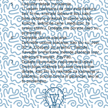
Uključite detalje transakcije
U vašem nastojanju da napravite fakturu
bez firme, kreirajte tabelu ili listu kako
biste detaljno prikazali pružene usluge,
količine, jedinične cene i međuzbir za
svaku stavku. Dodajte sve poreze (ako su
primenljivi).
Odredite uslove plaćanja
Definišite uslove plaćanja, kao što su „Net
30“ ili „Dospelo po prijemu“. Takođe,
navedite preferirane metode plaćanja (npr.
bankovni transfer, PayPal).
Dodajte opcionalne napomene ili izjave
Osim toga, istaknite bilo koje relevantne
detalje, kao što su naknade za kašnjenje u
plaćanju, povrat novca ili garancije, ako je
to primenljivo.