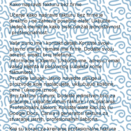
Kako napraviti fakturu bez firme
Učenje kako napraviti fakturu bez firme je
direktno i ne zahteva posebne alate. Uključite
sledeće elemente kako biste održali jednostavnost
i profesionalnost:
Vaše puno ime i kontakt detalji
: Koristite svoje
pravno ime jer nemate ime firme. Dodajte svoju
adresu, email i broj telefona.
Informacije o klijentu
: Uključite ime, adresu i email
vašeg klijenta ili poslovnog subjekta kome
fakturišete.
Pružene usluge
: Jasno navedite usluge ili
proizvode koje naplaćujete, uključujući količine,
cene i ukupne iznose.
Broj fakture i datumi
: Dodelite jedinstven broj za
praćenje i uključite datum fakture i rok plaćanja.
Profesionalni šabloni
: Koristite alate kao što su
Google Docs
,
Canva
ili
generatori faktura
za
stvaranje jasnih, profesionalnih šablona.
Koji su koraci za kreiranje profesionalne fakture