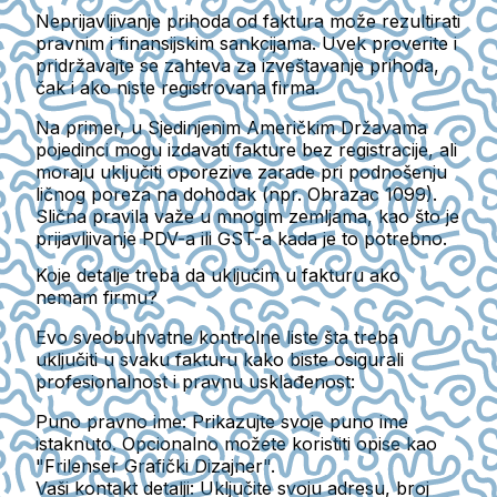
Neprijavljivanje prihoda od faktura može rezultirati
pravnim i finansijskim sankcijama
. Uvek proverite i
pridržavajte se zahteva za izveštavanje prihoda,
čak i ako niste registrovana firma.
Na primer, u Sjedinjenim Američkim Državama
pojedinci mogu izdavati fakture bez registracije, ali
moraju uključiti oporezive zarade pri podnošenju
ličnog poreza na dohodak (npr. Obrazac 1099).
Slična pravila važe u mnogim zemljama, kao što je
prijavljivanje PDV-a ili GST-a kada je to potrebno.
Koje detalje treba da uključim u fakturu ako
nemam firmu?
Evo sveobuhvatne kontrolne liste šta treba
uključiti u svaku fakturu kako biste osigurali
profesionalnost i pravnu usklađenost:
Puno pravno ime
: Prikazujte svoje puno ime
istaknuto. Opcionalno možete koristiti opise kao
"Frilenser Grafički Dizajner".
Vaši kontakt detalji
: Uključite svoju adresu, broj