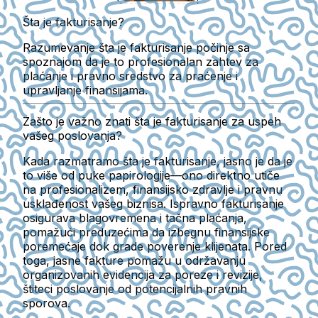
Šta je fakturisanje?
Razumevanje šta je fakturisanje počinje sa
spoznajom da je to profesionalan zahtev za
plaćanje i pravno sredstvo za praćenje i
upravljanje finansijama.
Zašto je važno znati šta je fakturisanje za uspeh
vašeg poslovanja?
Kada razmatramo šta je fakturisanje, jasno je da je
to više od puke papirologije—ono direktno utiče
na profesionalizem, finansijsko zdravlje i pravnu
usklađenost vašeg biznisa. Ispravno fakturisanje
osigurava blagovremena i tačna plaćanja,
pomažući preduzećima da izbegnu finansijske
poremećaje dok grade poverenje klijenata. Pored
toga, jasne fakture pomažu u održavanju
organizovanih evidencija za poreze i revizije,
štiteci poslovanje od potencijalnih pravnih
sporova.