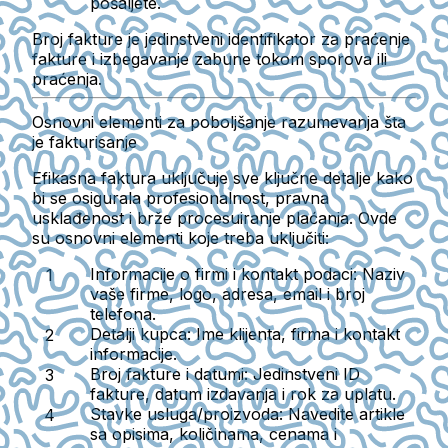
pošaljete.
Broj fakture je jedinstveni identifikator za praćenje
fakture i izbegavanje zabune tokom sporova ili
praćenja.
Osnovni elementi za poboljšanje razumevanja šta
je fakturisanje
Efikasna faktura uključuje sve ključne detalje kako
bi se osigurala profesionalnost, pravna
usklađenost i brže procesuiranje plaćanja. Ovde
su osnovni elementi koje treba uključiti:
Informacije o firmi i kontakt podaci
: Naziv
vaše firme, logo, adresa, email i broj
telefona.
Detalji kupca
: Ime klijenta, firma i kontakt
informacije.
Broj fakture i datumi
: Jedinstveni ID
fakture, datum izdavanja i rok za uplatu.
Stavke usluga/proizvoda
: Navedite artikle
sa opisima, količinama, cenama i