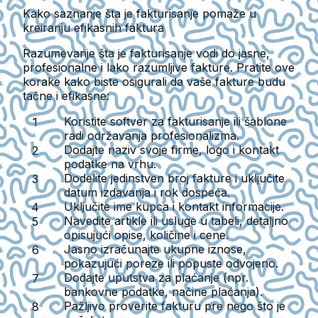
Kako saznanje šta je fakturisanje pomaže u
kreiranju efikasnih faktura
Razumevanje šta je fakturisanje vodi do jasne,
profesionalne i lako razumljive fakture. Pratite ove
korake kako biste osigurali da vaše fakture budu
tačne i efikasne:
Koristite softver za fakturisanje ili šablone
radi održavanja profesionalizma.
Dodajte naziv svoje firme, logo i kontakt
podatke na vrhu.
Dodelite jedinstven broj fakture i uključite
datum izdavanja i rok dospeća.
Uključite ime kupca i kontakt informacije.
Navedite artikle ili usluge u tabeli, detaljno
opisujući opise, količine i cene.
Jasno izračunajte ukupne iznose,
pokazujući poreze ili popuste odvojeno.
Dodajte uputstva za plaćanje (npr.
bankovne podatke, načine plaćanja).
Pažljivo proverite fakturu pre nego što je