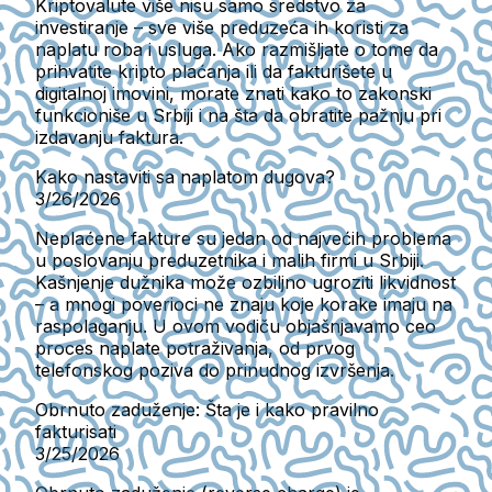
Kriptovalute više nisu samo sredstvo za
investiranje – sve više preduzeća ih koristi za
naplatu roba i usluga. Ako razmišljate o tome da
prihvatite kripto plaćanja ili da fakturišete u
digitalnoj imovini, morate znati kako to zakonski
funkcioniše u Srbiji i na šta da obratite pažnju pri
izdavanju faktura.
Kako nastaviti sa naplatom dugova?
3/26/2026
Neplaćene fakture su jedan od najvećih problema
u poslovanju preduzetnika i malih firmi u Srbiji.
Kašnjenje dužnika može ozbiljno ugroziti likvidnost
– a mnogi poverioci ne znaju koje korake imaju na
raspolaganju. U ovom vodiču objašnjavamo ceo
proces naplate potraživanja, od prvog
telefonskog poziva do prinudnog izvršenja.
Obrnuto zaduženje: Šta je i kako pravilno
fakturisati
3/25/2026