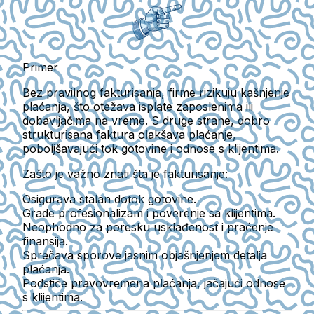
Primer
Bez pravilnog fakturisanja, firme rizikuju kašnjenje
plaćanja, što otežava isplate zaposlenima ili
dobavljačima na vreme. S druge strane, dobro
strukturisana faktura olakšava plaćanje,
poboljšavajući tok gotovine i odnose s klijentima.
Zašto je važno znati šta je fakturisanje:
Osigurava stalan dotok gotovine.
Grade profesionalizam i poverenje sa klijentima.
Neophodno za poresku usklađenost i praćenje
finansija.
Sprečava sporove jasnim objašnjenjem detalja
plaćanja.
Podstiče pravovremena plaćanja, jačajući odnose
s klijentima.