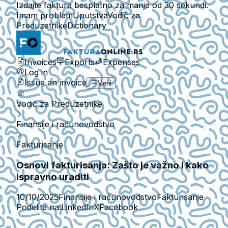
Izdajte fakture besplatno za manje od 30 sekundi.
Imam problem
Uputstva
Vodič za
Preduzetnike
Dictionary
Invoices
Exports
Expenses
Log in
Issue an invoice
Meni
Vodič za Preduzetnike
Finansije i računovodstvo
Fakturisanje
Osnovi fakturisanja: Zašto je važno i kako
ispravno uraditi
10/10/2025
Finansije i računovodstvo
Fakturisanje
Podelite na:
LinkedIn
X
Facebook