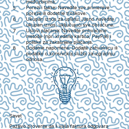
međuzbicima.
Porezi i takse
: Navedite sve primenjive
poreze ili dodatne troškove.
Ukupan iznos za uplatu
: Jasno navedite
ukupan iznos, uključujući sve obračune.
Uslovi plaćanja
: Navedite prihvaćene
metode (npr. kreditna kartica, PayPal) i
politike za zakašnjela plaćanja.
Dodatne napomene
: Dodajte zahvalnicu ili
podatke o korisničkoj službi za izgradnju
odnosa.
Savet
Pažljivo proverite da li vaša faktura odgovara