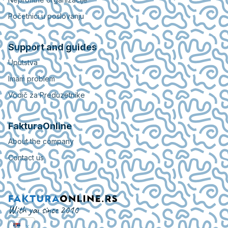
Početnici u poslovanju
Support and guides
Uputstva
Imam problem
Vodič za Preduzetnike
FakturaOnline
About the company
Contact us
With you since 2010