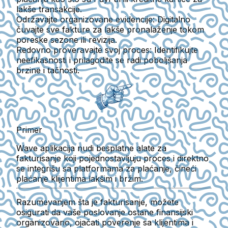
lakše transakcije.
Održavajte organizovane evidencije
: Digitalno
čuvajte sve fakture za lakše pronalaženje tokom
poreske sezone ili revizija.
Redovno proveravajte svoj proces
: Identifikujte
neefikasnosti i prilagodite se radi poboljšanja
brzine i tačnosti.
Primer
Wave aplikacija nudi besplatne alate za
fakturisanje koji pojednostavljuju proces i direktno
se integrišu sa platformama za plaćanje, čineći
plaćanje klijentima lakšim i bržim.
Razumevanjem šta je fakturisanje, možete
osigurati da vaše poslovanje ostane finansijski
organizovano, ojačati poverenje sa klijentima i