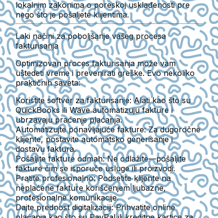
lokalnim zakonima o poreskoj usklađenosti pre
nego što je pošaljete klijentima.
Laki načini za poboljšanje vašeg procesa
fakturisanja
Optimizovan proces fakturisanja može vam
uštedeti vreme i prevenirati greške. Evo nekoliko
praktičnih saveta:
Koristite softver za fakturisanje
: Alati kao što su
QuickBooks ili Wave automatizuju fakture i
ubrzavaju praćenje plaćanja.
Automatizujte ponavljajuće fakture
: Za dugoročne
klijente, postavite automatsko generisanje i
dostavu faktura.
Pošaljite fakture odmah
: Ne odlažite—pošaljite
fakture čim se isporuče usluge ili proizvodi.
Pratite profesionalno
: Podsetite klijente na
neplaćene fakture korišćenjem ljubazne,
profesionalne komunikacije.
Dajte prednost digitalizaciji
: Prihvatite online
plaćanja kao što su PayPal ili kreditne kartice za