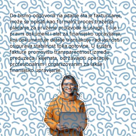
Da bismo odgovorili na pitanje šta je fakturisanje,
može se opisati kao formalni proces traženja
plaćanja za pružene proizvode ili usluge. To je i
pravni dokument i alat za finansijsko upravljanje,
koji dokumentuje detalje transakcije radi jasnosti i
osigurava stabilnost toka gotovine. U suštini,
fakture promovišu transparentnost između
preduzeća i klijenata, održavajući operacije
profesionalnim i organizovanim za lakše
finansijsko upravljanje.