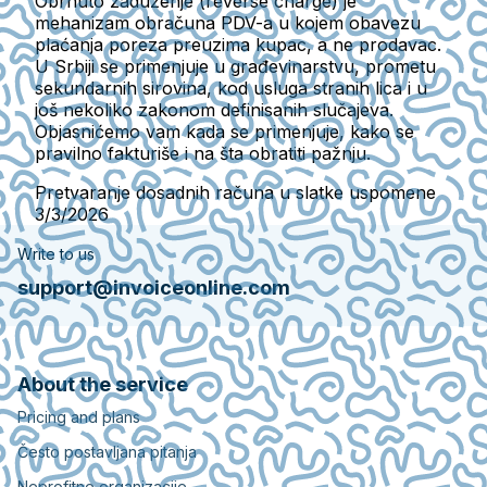
Obrnuto zaduženje (reverse charge) je
mehanizam obračuna PDV-a u kojem obavezu
plaćanja poreza preuzima kupac, a ne prodavac.
U Srbiji se primenjuje u građevinarstvu, prometu
sekundarnih sirovina, kod usluga stranih lica i u
još nekoliko zakonom definisanih slučajeva.
Objasnićemo vam kada se primenjuje, kako se
pravilno fakturiše i na šta obratiti pažnju.
Pretvaranje dosadnih računa u slatke uspomene
3/3/2026
Write to us
support@invoiceonline.com
About the service
Pricing and plans
Često postavljana pitanja
Neprofitne organizacije