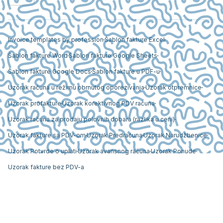
Invoice templates by profession
Šablon fakture Excel
Šablon fakture Word
Šablon fakture Google Sheets
Šablon fakture Google Docs
Šablon fakture u PDF-u
Uzorak računa u režimu obrnutog oporezivanja
Uzorak otpremnice
Uzorak profakture
Uzorak korektivnog PDV računa
Uzorak računa za prodaju polovnih dobara (razlika u ceni)
Uzorak fakture sa PDV-om
Uzorak Predračuna
Uzorak Narudžbenice
Uzorak Potvrde o uplati
Uzorak avansnog računa
Uzorak Ponude
Uzorak fakture bez PDV-a