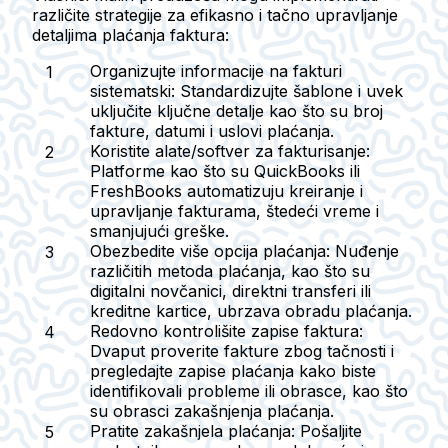
različite strategije za efikasno i tačno upravljanje
detaljima plaćanja faktura:
Organizujte informacije na fakturi
sistematski:
Standardizujte šablone i uvek
uključite ključne detalje kao što su broj
fakture, datumi i uslovi plaćanja.
Koristite alate/softver za fakturisanje:
Platforme kao što su QuickBooks ili
FreshBooks automatizuju kreiranje i
upravljanje fakturama, štedeći vreme i
smanjujući greške.
Obezbedite više opcija plaćanja:
Nuđenje
različitih metoda plaćanja, kao što su
digitalni novčanici, direktni transferi ili
kreditne kartice, ubrzava obradu plaćanja.
Redovno kontrolišite zapise faktura:
Dvaput proverite fakture zbog tačnosti i
pregledajte zapise plaćanja kako biste
identifikovali probleme ili obrasce, kao što
su obrasci zakašnjenja plaćanja.
Pratite zakašnjela plaćanja:
Pošaljite