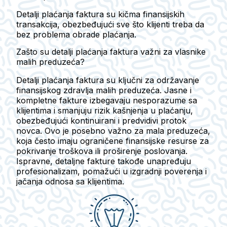
Detalji plaćanja faktura su kičma finansijskih
transakcija, obezbeđujući sve što klijenti treba da
bez problema obrade plaćanja.
Zašto su detalji plaćanja faktura važni za vlasnike
malih preduzeća?
Detalji plaćanja faktura su ključni za održavanje
finansijskog zdravlja malih preduzeća. Jasne i
kompletne fakture izbegavaju nesporazume sa
klijentima i smanjuju rizik kašnjenja u plaćanju,
obezbeđujući kontinuirani i predvidivi protok
novca. Ovo je posebno važno za mala preduzeća,
koja često imaju ograničene finansijske resurse za
pokrivanje troškova ili proširenje poslovanja.
Ispravne, detaljne fakture takođe unapređuju
profesionalizam, pomažući u izgradnji poverenja i
jačanja odnosa sa klijentima.