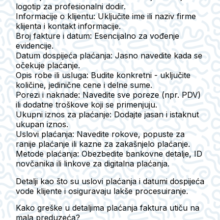
logotip za profesionalni dodir.
Informacije o klijentu:
Uključite ime ili naziv firme
klijenta i kontakt informacije.
Broj fakture i datum:
Esencijalno za vođenje
evidencije.
Datum dospijeća plaćanja:
Jasno navedite kada se
očekuje plaćanje.
Opis robe ili usluga:
Budite konkretni - uključite
količine, jedinične cene i delne sume.
Porezi i naknade:
Navedite sve poreze (npr. PDV)
ili dodatne troškove koji se primenjuju.
Ukupni iznos za plaćanje:
Dodajte jasan i istaknut
ukupan iznos.
Uslovi plaćanja:
Navedite rokove, popuste za
ranije plaćanje ili kazne za zakašnjelo plaćanje.
Metode plaćanja:
Obezbedite bankovne detalje, ID
novčanika ili linkove za digitalna plaćanja.
Detalji kao što su uslovi plaćanja i datumi dospijeća
vode klijente i osiguravaju lakše procesuiranje.
Kako greške u detaljima plaćanja faktura utiču na
mala preduzeća?