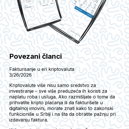
Povezani članci
Fakturisanje u eri kriptovaluta
3/26/2026
Kriptovalute više nisu samo sredstvo za
investiranje – sve više preduzeća ih koristi za
naplatu roba i usluga. Ako razmišljate o tome da
prihvatite kripto plaćanja ili da fakturišete u
digitalnoj imovini, morate znati kako to zakonski
funkcioniše u Srbiji i na šta da obratite pažnju pri
izdavanju faktura.