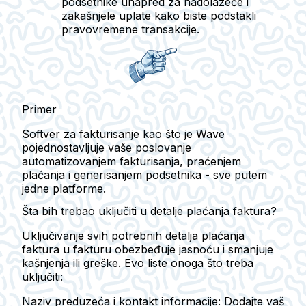
podsetnike unapred za nadolazeće i
zakašnjele uplate kako biste podstakli
pravovremene transakcije.
Primer
Softver za fakturisanje kao što je Wave
pojednostavljuje vaše poslovanje
automatizovanjem fakturisanja, praćenjem
plaćanja i generisanjem podsetnika - sve putem
jedne platforme.
Šta bih trebao uključiti u detalje plaćanja faktura?
Uključivanje svih potrebnih detalja plaćanja
faktura u fakturu obezbeđuje jasnoću i smanjuje
kašnjenja ili greške. Evo liste onoga što treba
uključiti:
Naziv preduzeća i kontakt informacije:
Dodajte vaš