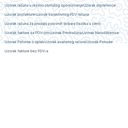
Uzorak računa u režimu obrnutog oporezivanja
Uzorak otpremnice
Uzorak profakture
Uzorak korektivnog PDV računa
Uzorak računa za prodaju polovnih dobara (razlika u ceni)
Uzorak fakture sa PDV-om
Uzorak Predračuna
Uzorak Narudžbenice
Uzorak Potvrde o uplati
Uzorak avansnog računa
Uzorak Ponude
Uzorak fakture bez PDV-a