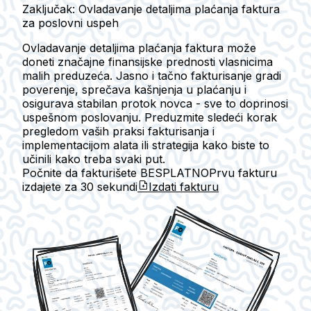
Zaključak: Ovladavanje detaljima plaćanja faktura
za poslovni uspeh
Ovladavanje detaljima plaćanja faktura može
doneti značajne finansijske prednosti vlasnicima
malih preduzeća. Jasno i tačno fakturisanje gradi
poverenje, sprečava kašnjenja u plaćanju i
osigurava stabilan protok novca - sve to doprinosi
uspešnom poslovanju. Preduzmite sledeći korak
pregledom vaših praksi fakturisanja i
implementacijom alata ili strategija kako biste to
učinili kako treba svaki put.
Počnite da fakturišete BESPLATNO
Prvu fakturu
izdajete za
30 sekundi
Izdati fakturu