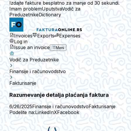
Izdajte fakture besplatno za manje od 30 sekundi.
Imam problem
Uputstva
Vodič za
Preduzetnike
Dictionary
Invoices
Exports
Expenses
Log in
Issue an invoice
Meni
Vodič za Preduzetnike
Finansije i računovodstvo
Fakturisanje
Razumevanje detalja plaćanja faktura
6/26/2025
Finansije i računovodstvo
Fakturisanje
Podelite na:
LinkedIn
X
Facebook