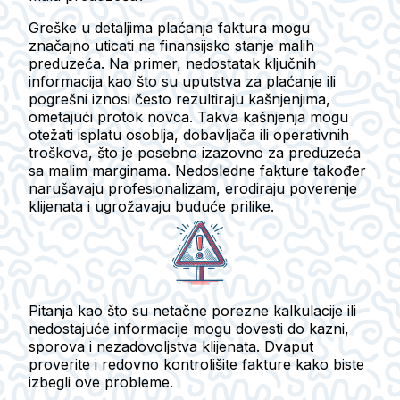
Greške u detaljima plaćanja faktura mogu
značajno uticati na finansijsko stanje malih
preduzeća. Na primer, nedostatak ključnih
informacija kao što su uputstva za plaćanje ili
pogrešni iznosi često rezultiraju kašnjenjima,
ometajući protok novca. Takva kašnjenja mogu
otežati isplatu osoblja, dobavljača ili operativnih
troškova, što je posebno izazovno za preduzeća
sa malim marginama. Nedosledne fakture također
narušavaju profesionalizam, erodiraju poverenje
klijenata i ugrožavaju buduće prilike.
Pitanja kao što su netačne porezne kalkulacije ili
nedostajuće informacije mogu dovesti do kazni,
sporova i nezadovoljstva klijenata. Dvaput
proverite i redovno kontrolišite fakture kako biste
izbegli ove probleme.