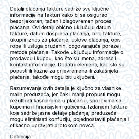
Detalji plaćanja fakture sadrže sve ključne
informacije na fakturi kako bi se osigurao
besprijekoran, tačan i blagovremen proces
plaćanja. Ovi detalji obično uključuju datum
fakture, datum dospijeća plaćanja, broj fakture,
ukupni iznos za plaćanje, uslove plaćanja, opis
robe ili usluga pruženih, odgovarajuće poreze i
metode plaćanja. Takođe uključuju informacije o
prodavcu i kupcu, kao što su imena, adrese i
kontakt informacije. Dodatni elementi, kao što su
popusti ili kazne za prijevremena ili zakašnjela
plaćanja, takođe mogu biti uključeni.
Razumevanje ovih detalja je ključno za vlasnike
malih preduzeća, jer čak i manji propusti mogu
rezultirati kašnjenjima u plaćanju, sporovima sa
kupcima ili finansijskim gubicima. Izdanjem faktura
koje sadrže jasne detalje plaćanja, preduzeća
mogu eliminisati konfuziju, pojednostaviti plaćanja i
efikasno upravljati protokom novca.
Definicija