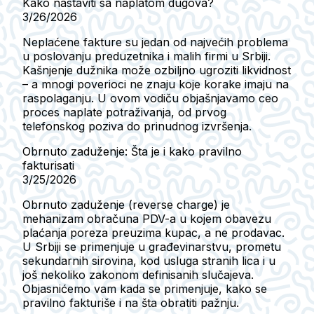
Kako nastaviti sa naplatom dugova?
3/26/2026
Neplaćene fakture su jedan od najvećih problema
u poslovanju preduzetnika i malih firmi u Srbiji.
Kašnjenje dužnika može ozbiljno ugroziti likvidnost
– a mnogi poverioci ne znaju koje korake imaju na
raspolaganju. U ovom vodiču objašnjavamo ceo
proces naplate potraživanja, od prvog
telefonskog poziva do prinudnog izvršenja.
Obrnuto zaduženje: Šta je i kako pravilno
fakturisati
3/25/2026
Obrnuto zaduženje (reverse charge) je
mehanizam obračuna PDV-a u kojem obavezu
plaćanja poreza preuzima kupac, a ne prodavac.
U Srbiji se primenjuje u građevinarstvu, prometu
sekundarnih sirovina, kod usluga stranih lica i u
još nekoliko zakonom definisanih slučajeva.
Objasnićemo vam kada se primenjuje, kako se
pravilno fakturiše i na šta obratiti pažnju.