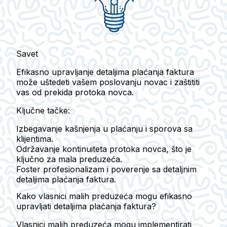
Savet
Efikasno upravljanje detaljima plaćanja faktura
može uštedeti vašem poslovanju novac i zaštititi
vas od prekida protoka novca.
Ključne tačke:
Izbegavanje kašnjenja u plaćanju i sporova sa
klijentima.
Održavanje kontinuiteta protoka novca, što je
ključno za mala preduzeća.
Foster profesionalizam i poverenje sa detaljnim
detaljima plaćanja faktura.
Kako vlasnici malih preduzeća mogu efikasno
upravljati detaljima plaćanja faktura?
Vlasnici malih preduzeća mogu implementirati