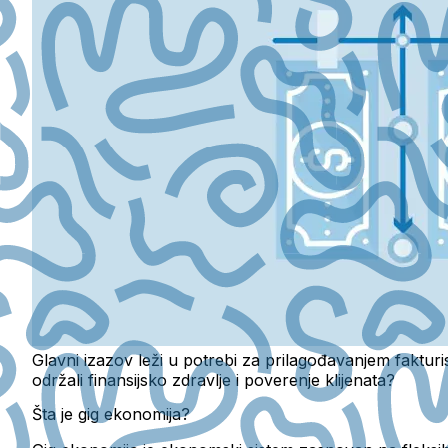
Glavni izazov leži u potrebi za prilagođavanjem fakturisan
održali finansijsko zdravlje i poverenje klijenata?
Šta je gig ekonomija?