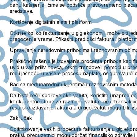
danu kašnjenja, čime se podstiče pravovremeno plaćan
sredstava.
Korišćenje digitalnih alata i platformi
Otkrijte koliko fakturisanje u gig ekonomiji može biti 
dragocenije vreme. Efikasni predlošci faktura i platfo
Upravljanje neredovnim prihodima i raznovrsnim obi
Praktično rešenje je izdvajanje procenta prihoda kao fi
uvid u vaš priliv novca, otkriti trendove i pomoći u p
red i jasnoću u vašem procesu naplate, osiguravajući 
Rad sa međunarodnim klijentima i raznovrsnim metod
Da biste rešili sporove oko valuta, koristite unapred d
konkurentne stope za razmenu valuta i niže transakcio
resursi o izdavanju faktura u drugoj valuti mogu biti iz
Zaključak
Optimizovanje vaših procedura fakturisanja u gig ekon
praksi, preduzetnici mogu održati finansijsko zdravlje i 