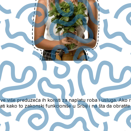
ve više preduzeća ih koristi za naplatu roba i usluga. Ako r
nati kako to zakonski funkcioniše u Srbiji i na šta da obratit