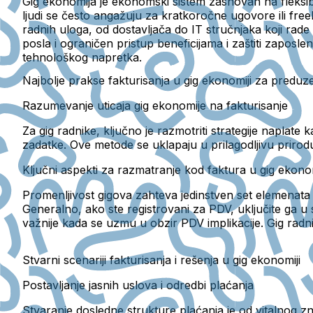
Gig ekonomija je ekonomski sistem zasnovan na fleksi
ljudi se često angažuju za kratkoročne ugovore ili fre
radnih uloga, od dostavljača do IT stručnjaka koji rade
posla i ograničen pristup beneficijama i zaštiti zaposlen
tehnološkog napretka.
Najbolje prakse fakturisanja u gig ekonomiji za preduz
Razumevanje uticaja gig ekonomije na fakturisanje
Za gig radnike, ključno je razmotriti strategije naplat
zadatke. Ove metode se uklapaju u prilagodljivu prirod
Ključni aspekti za razmatranje kod faktura u gig ekonom
Promenljivost gigova zahteva jedinstven set elemenata f
Generalno, ako ste registrovani za PDV, uključite ga u s
važnije kada se uzmu u obzir PDV implikacije. Gig radni
Stvarni scenariji fakturisanja i rešenja u gig ekonomiji
Postavljanje jasnih uslova i odredbi plaćanja
Stvaranje dosledne strukture plaćanja je od vitalnog 