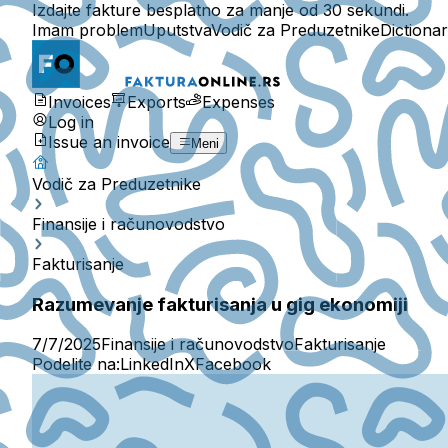
Izdajte fakture besplatno za manje od 30 sekundi.
Imam problem
Uputstva
Vodič za Preduzetnike
Dictiona
Invoices
Exports
Expenses
Log in
Issue an invoice
Meni
Vodič za Preduzetnike
Finansije i računovodstvo
Fakturisanje
Razumevanje fakturisanja u gig ekonomiji
7/7/2025
Finansije i računovodstvo
Fakturisanje
Podelite na:
LinkedIn
X
Facebook