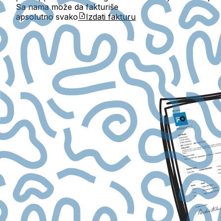
Sa nama može da fakturiše
apsolutno svako
Izdati fakturu