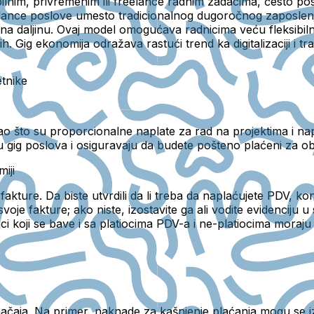
bilnim, privremenim ili freelance radnim zadacima, često 
elance poslove umesto tradicionalnog dugoročnog zaposlenja
 na daljinu. Ovaj model omogućava radnicima veću fleksibilno
ih. Gig ekonomija odražava rastući trend ka digitalizaciji i t
etnike
e kao što su proporcionalne naplate za rad na projektima i 
u gig poslova i osiguravaju da budete pošteno plaćeni za o
iji
akture. Da biste utvrdili da li treba da naplaćujete PDV, k
voje fakture; ako niste, izostavite ga ali vodite evidenciju 
ci koji se bave i sa platiocima PDV-a i ne-platiocima moraju
značaja. Na primer, naknade za kašnjenje plaćanja mogu se