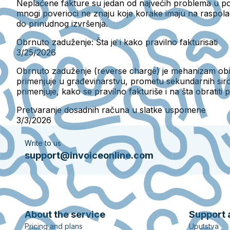
Neplaćene fakture su jedan od najvećih problema u poslo
mnogi poverioci ne znaju koje korake imaju na raspol
do prinudnog izvršenja.
Obrnuto zaduženje: Šta je i kako pravilno fakturisati
3/25/2026
Obrnuto zaduženje (reverse charge) je mehanizam obr
primenjuje u građevinarstvu, prometu sekundarnih siro
primenjuje, kako se pravilno fakturiše i na šta obratiti 
Pretvaranje dosadnih računa u slatke uspomene
3/3/2026
Write to us
support@invoiceonline.com
About the service
Support 
Pricing and plans
Uputstva