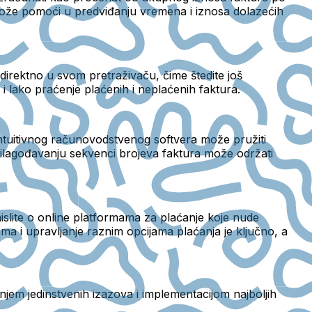
može pomoći u predviđanju vremena i iznosa dolazećih
 direktno u svom pretraživaču, čime štedite još
i lako praćenje plaćenih i neplaćenih faktura.
 intuitivnog računovodstvenog softvera može pružiti
prilagođavanju sekvenci brojeva faktura može održati
mislite o online platformama za plaćanje koje nude
a i upravljanje raznim opcijama plaćanja je ključno, a
jem jedinstvenih izazova i implementacijom najboljih