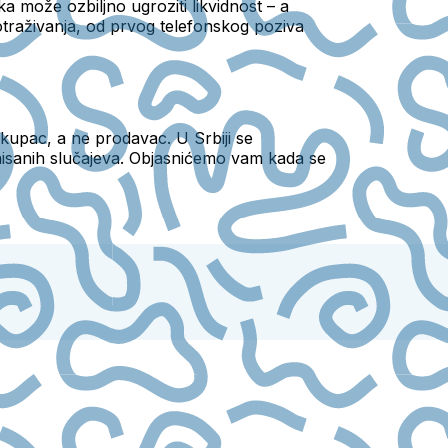
a može ozbiljno ugroziti likvidnost – a
traživanja, od prvog telefonskog poziva
upac, a ne prodavac. U Srbiji se
inisanih slučajeva. Objasnićemo vam kada se