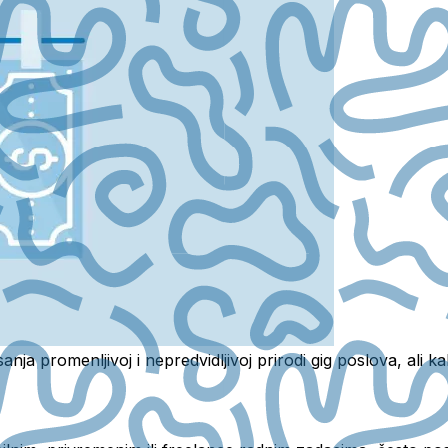
ja promenljivoj i nepredvidljivoj prirodi gig poslova, ali kak