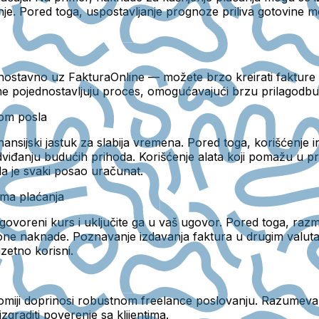
je. Pored toga, uspostavljanje prognoze priliva gotovine 
jednostavno uz FakturaOnline — možete brzo kreirati fakture
rme pojednostavljuju proces, omogućavajući brzu prilagodbu 
mom posla
nansijski jastuk za slabija vremena. Pored toga, korišćenje
redviđanju budućih prihoda. Korišćenje alata koji pomažu u 
da je svaki posao uračunat.
ama plaćanja
ogovoreni kurs i uključite ga u vaš ugovor. Pored toga, raz
ne naknade. Poznavanje izdavanja faktura u drugim valutam
uzetno korisni.
omiji doprinosi robustnom freelance poslovanju. Razumevan
izgraditi poverenje sa klijentima.