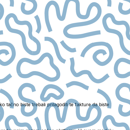
o tačno biste trebali prilagoditi te fakture da biste