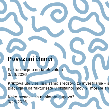
Povezani članci
Fakturisanje u eri kriptovaluta
3/26/2026
Kriptovalute više nisu samo sredstvo za investiranje – s
plaćanja ili da fakturišete u digitalnoj imovini, morate z
Kako nastaviti sa naplatom dugova?
3/26/2026