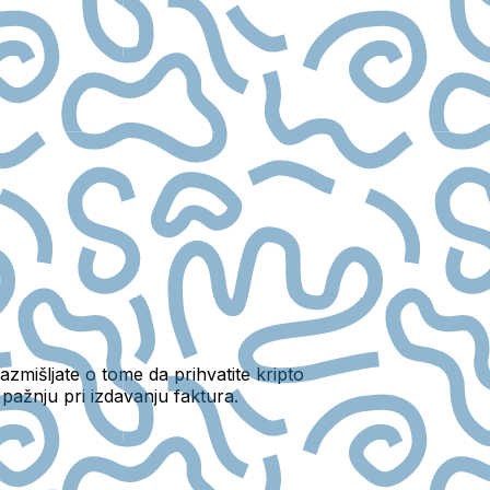
azmišljate o tome da prihvatite kripto
e pažnju pri izdavanju faktura.