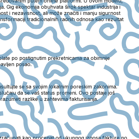
posredovanim putem online platformi. U ovom modelu,
. Gig ekonomija obuhvata širok spektar industrija i
st i nezavisnost, ali može značiti i manju sigurnost
ransformaciji tradicionalnih radnih odnosa kao rezultat
naplate po postignutim prekretnicama za obimnije
bavljen posao.
onsultujte se sa svojim lokalnim poreskim zakonima.
u slučaju da se vaš status promeni. Ovo postaje još
 razumeti razlike u zahtevima fakturisanja.
 izračunati kao procenat od ukupnog iznosa fakture po