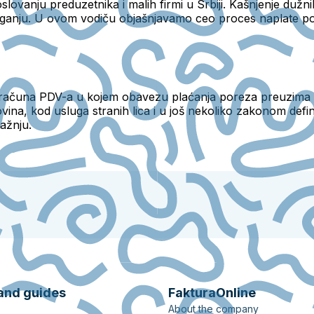
vanju preduzetnika i malih firmi u Srbiji. Kašnjenje dužnik
aganju. U ovom vodiču objašnjavamo ceo proces naplate po
ačuna PDV-a u kojem obavezu plaćanja poreza preuzima k
vina, kod usluga stranih lica i u još nekoliko zakonom def
pažnju.
and guides
FakturaOnline
About the company