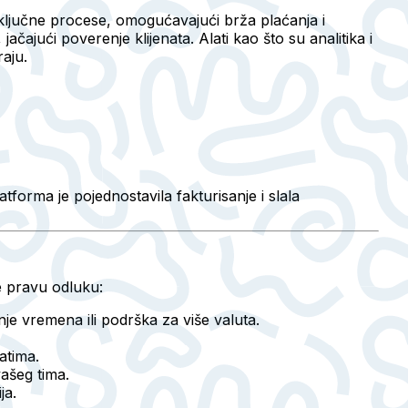
e ključne procese, omogućavajući brža plaćanja i
ačajući poverenje klijenata. Alati kao što su analitika i
aju.
forma je pojednostavila fakturisanje i slala
e pravu odluku:
nje vremena ili podrška za više valuta.
atima.
vašeg tima.
ja.