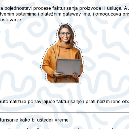
 da pojednostavi procese fakturisanja proizvoda ili usluga. 
dstvenim sistemima i platežnim gateway-ima, i omogućava 
poslovanje.
automatizuje ponavljajuće fakturisanje i prati neizmirene 
turisanje kako bi uštedeli vreme