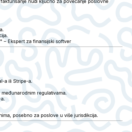
fakturisanje nudi ključno za povećanje poslovne
a.
ija.
 – Ekspert za finansijski softver
a ili Stripe-a.
li međunarodnim regulativama.
a.
ima, posebno za poslove u više jurisdikcija.