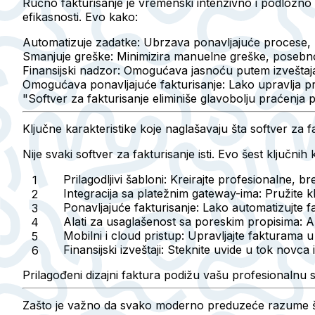
Ručno fakturisanje je vremenski intenzivno i podložno
efikasnosti. Evo kako:
Automatizuje zadatke:
Ubrzava ponavljajuće procese, ka
Smanjuje greške:
Minimizira manuelne greške, posebno 
Finansijski nadzor:
Omogućava jasnoću putem izveštaja
Omogućava ponavljajuće fakturisanje:
Lako upravlja pre
"Softver za fakturisanje eliminiše glavobolju praćenja 
Ključne karakteristike koje naglašavaju šta softver za f
Nije svaki softver za fakturisanje isti. Evo šest ključnih k
Prilagodljivi šabloni:
Kreirajte profesionalne, br
Integracija sa platežnim gateway-ima:
Pružite kl
Ponavljajuće fakturisanje:
Lako automatizujte fa
Alati za usaglašenost sa poreskim propisima:
Au
Mobilni i cloud pristup:
Upravljajte fakturama u
Finansijski izveštaji:
Steknite uvide u tok novca 
Prilagođeni dizajni faktura podižu vašu profesionalnu 
Zašto je važno da svako moderno preduzeće razume šta