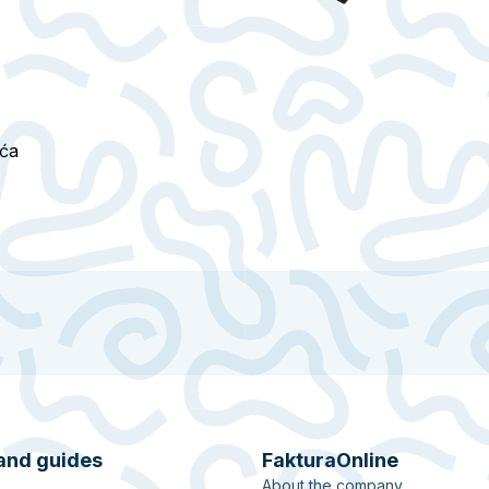
eća
and guides
FakturaOnline
About the company