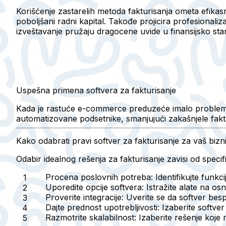
Korišćenje zastarelih metoda fakturisanja ometa efikas
poboljšani radni kapital. Takođe projicira profesionaliza
izveštavanje pružaju dragocene uvide u finansijsko sta
Uspešna primena softvera za fakturisanje
Kada je rastuće e-commerce preduzeće imalo problema sa 
automatizovane podsetnike, smanjujući zakašnjele fak
Kako odabrati pravi softver za fakturisanje za vaš bizn
Odabir idealnog rešenja za fakturisanje zavisi od spec
Procena poslovnih potreba:
Identifikujte funkc
Uporedite opcije softvera:
Istražite alate na os
Proverite integracije:
Uverite se da softver bes
Dajte prednost upotrebljivosti:
Izaberite softver
Razmotrite skalabilnost:
Izaberite rešenje koje 