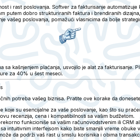
nost i rast poslovanja. Softver za fakturisanje automatizuj
m putem dobro strukturiranih faktura i brendiranih dizajna, j
nje vašeg poslovanja, pomažući vlasnicima da bolje strategir
kašnjenjem plaćanja, usvojilo je alat za fakturisanje. Plat
ture za 40% u šest meseci.
is
ifičnih potreba vašeg biznisa. Pratite ove korake da doneset
ije koje su esencijalne za vaše poslovanje, kao što su praće
novu recenzija, cena i kompatibilnosti sa vašim budžetom.
prekorno funkcioniše sa vašim računovodstvenim ili CRM al
 sa intuitivnim interfejsom kako biste smanjili vreme obuke 
može da podrži vaš rast u smislu korisnika i obima transakci