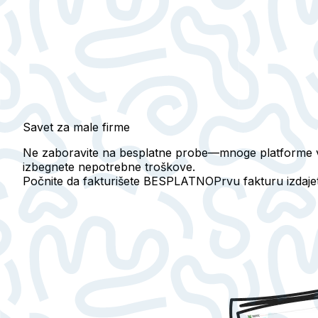
Savet za male firme
Ne zaboravite na besplatne probe—mnoge platforme vam
izbegnete nepotrebne troškove.
Počnite da fakturišete BESPLATNO
Prvu fakturu izdaj