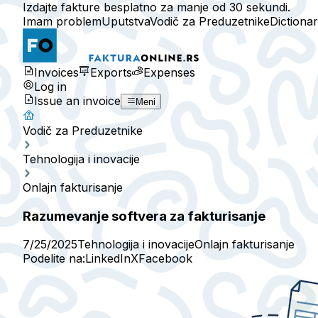
Izdajte fakture besplatno za manje od 30 sekundi.
Imam problem
Uputstva
Vodič za Preduzetnike
Dictiona
Invoices
Exports
Expenses
Log in
Issue an invoice
Meni
Vodič za Preduzetnike
Tehnologija i inovacije
Onlajn fakturisanje
Razumevanje softvera za fakturisanje
7/25/2025
Tehnologija i inovacije
Onlajn fakturisanje
Podelite na:
LinkedIn
X
Facebook