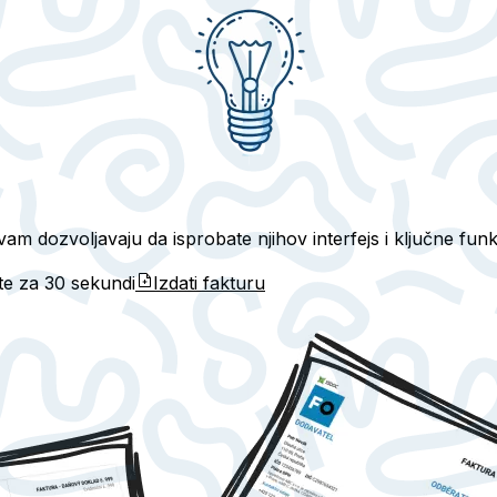
 dozvoljavaju da isprobate njihov interfejs i ključne fun
ete za
30 sekundi
Izdati fakturu