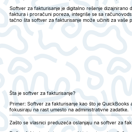
Softver za fakturisanje je digitalno rešenje dizajnirano
faktura i proračuni poreza, integriše se sa računovo
tačno šta softver za fakturisanje može učiniti za vaše 
Šta je softver za fakturisanje?
Primer:
Softver za fakturisanje kao što je QuickBooks 
fokusiraju na rast umesto na administrativne zadatke.
Zašto se vlasnici preduzeća oslanjaju na softver za fak