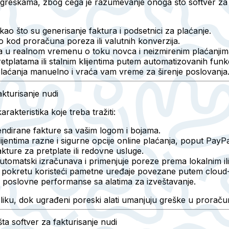
 greškama, zbog čega je razumevanje onoga što softver za 
o što su generisanje faktura i podsetnici za plaćanje.
kod proračuna poreza ili valutnih konverzija.
 u realnom vremenu o toku novca i neizmirenim plaćanjim
tplatama ili stalnim klijentima putem automatizovanih funkc
plaćanja manuelno i vraća vam vreme za širenje poslovanja."
akturisanje nudi
arakteristika koje treba tražiti:
endirane fakture sa vašim logom i bojama.
ijentima razne i sigurne opcije online plaćanja, poput PayPal-
kture za pretplate ili redovne usluge.
tomatski izračunava i primenjuje poreze prema lokalnim i
 pokretu koristeći pametne uređaje povezane putem cloud-
i poslovne performanse sa alatima za izveštavanje.
sliku, dok ugrađeni poreski alati umanjuju greške u proračun
 softver za fakturisanje nudi