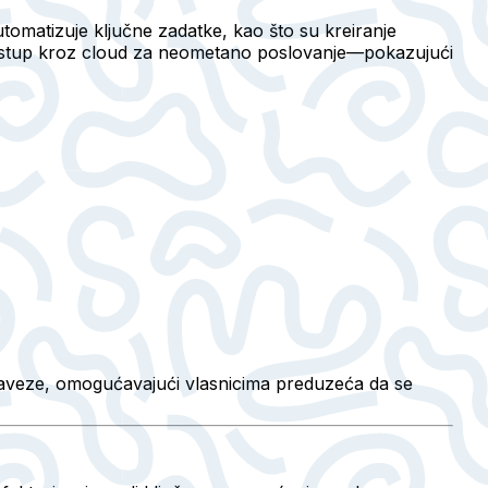
Automatizuje ključne zadatke, kao što su kreiranje
pristup kroz cloud za neometano poslovanje—pokazujući
obaveze, omogućavajući vlasnicima preduzeća da se