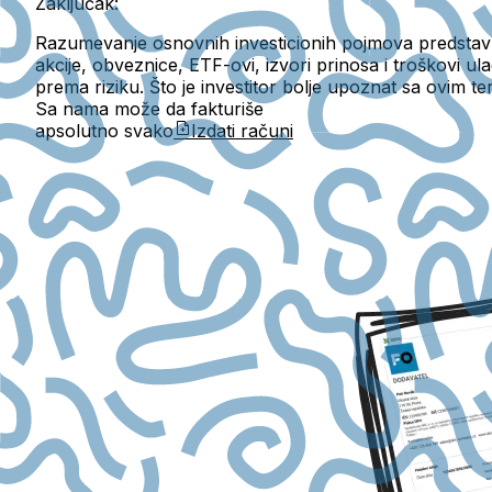
Zaključak:
Razumevanje osnovnih investicionih pojmova predstavl
akcije, obveznice, ETF-ovi, izvori prinosa i troškovi 
prema riziku. Što je investitor bolje upoznat sa ovim t
Sa nama može da fakturiše
apsolutno svako
Izdati računi