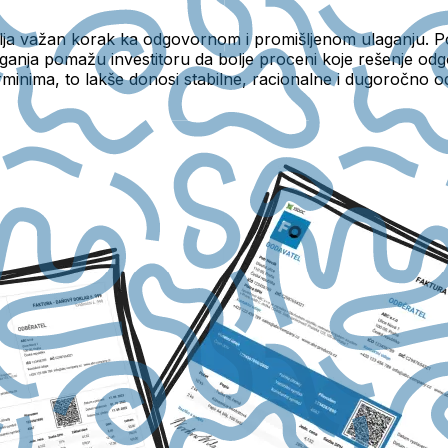
ja važan korak ka odgovornom i promišljenom ulaganju. Poj
ulaganja pomažu investitoru da bolje proceni koje rešenje o
erminima, to lakše donosi stabilne, racionalne i dugoročno od