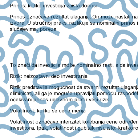
Prinos: koliko investicija zaista donosi
Prinos označava rezultat ulaganja. On može nastati na 
izvora.
U stručnoj praksi razlikuje se nominalni prinos 
slučajevima, poreza.
To znači da investicija može nominalno rasti
, a da inv
Rizik: neizostavni deo investiranja
Rizik predstavlja mogućnost da stvarni rezultat ulaganja
eliminisati, ali ga je moguće upravljati pomoću raspodele
očekivani prinos uglavnom prati i veći rizik.
Volatilnost: koliko se cena menja
Volatilnost označava intenzitet kolebanja cene određe
investitora. Ipak, volatilnost i gubitak nisu isto: kra