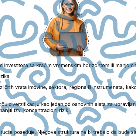
d investitora sa kraćim
vremenskim horizontom ili manjom t
izika
ličitih vrsta imovine, sektora, regiona ili instrumenata
, kako
tiču diverzifikaciju kao jedan od osnovnih alata za upravljan
anjiti tzv. koncentracioni rizik.
titucija poseduje.
Njegova struktura ne bi trebalo da bude slu