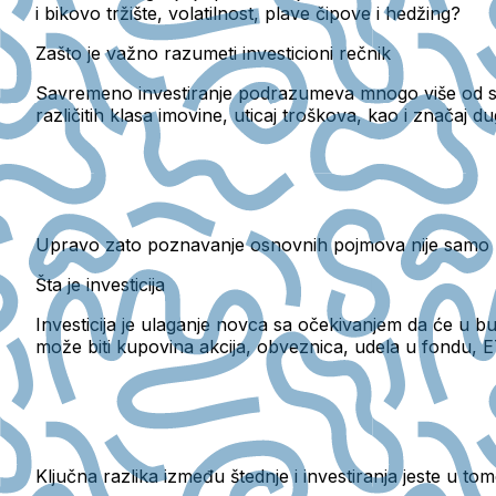
i bikovo tržište, volatilnost, plave čipove i hedžing?
Zašto je važno razumeti investicioni rečnik
Savremeno investiranje podrazumeva mnogo više od s
različitih klasa imovine, uticaj troškova, kao i značaj 
Upravo zato poznavanje osnovnih pojmova nije samo 
Šta je investicija
Investicija je ulaganje novca sa očekivanjem da će u b
može biti kupovina akcija, obveznica, udela u fondu, ET
Ključna razlika između štednje i investiranja jeste u to