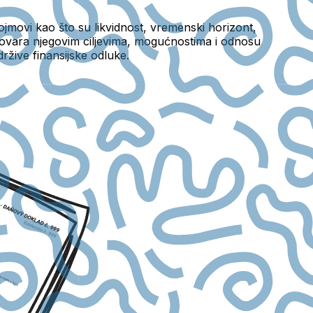
movi kao što su likvidnost, vremenski horizont,
dgovara njegovim ciljevima, mogućnostima i odnosu
ržive finansijske odluke.