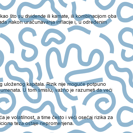
ao što su dividende ili kamate, ili kombinacijom oba
arada nakon uračunavanja inflacije i, u određenim
log uloženog kapitala. Rizik nije moguće potpuno
trumenata.
U tom smislu, važno je razumeti da veći
ća je volatilnost, a time često i veći osećaj rizika za
sticiona teza ostaje nepromenjena.