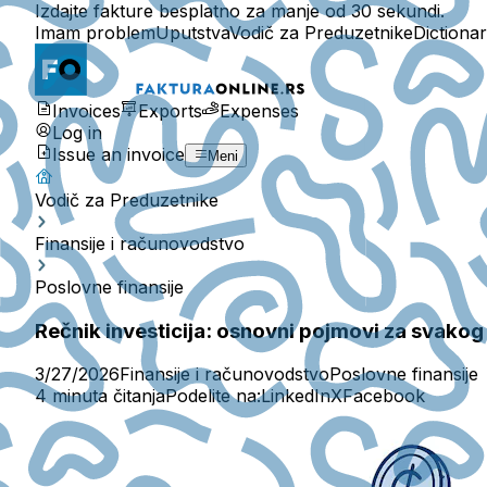
Izdajte fakture besplatno za manje od 30 sekundi.
Imam problem
Uputstva
Vodič za Preduzetnike
Dictiona
Invoices
Exports
Expenses
Log in
Issue an invoice
Meni
Vodič za Preduzetnike
Finansije i računovodstvo
Poslovne finansije
Rečnik investicija: osnovni pojmovi za svakog 
3/27/2026
Finansije i računovodstvo
Poslovne finansije
4 minuta čitanja
Podelite na:
LinkedIn
X
Facebook