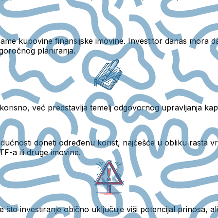
ame kupovine finansijske imovine.
Investitor danas mora d
dugoročnog planiranja.
korisno, već
predstavlja temelj odgovornog upravljanja kap
udućnosti doneti određenu korist
, najčešće u obliku rasta v
F-a ili druge imovine.
me što investiranje obično
uključuje viši potencijal prinosa, ali