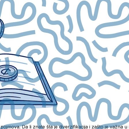
h pojmova. Da li znate šta je diverzifikacija i zašto je važn