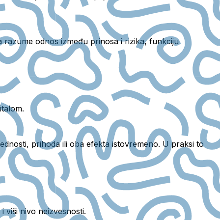
a razume odnos između prinosa i rizika, funkciju
italom.
rednosti, prihoda ili oba efekta istovremeno. U praksi to
 i viši nivo neizvesnosti.