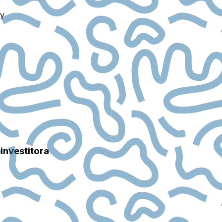
ry
investitora