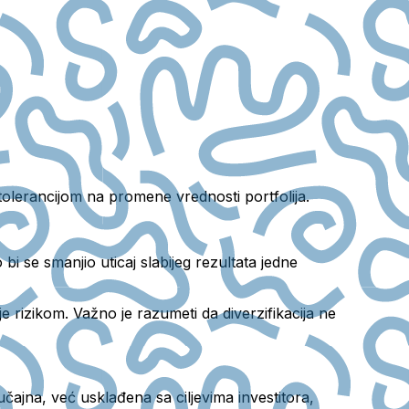
olerancijom na promene vrednosti portfolija.
 bi se smanjio uticaj slabijeg rezultata jedne
je rizikom. Važno je razumeti da diverzifikacija ne
čajna, već usklađena sa ciljevima investitora,