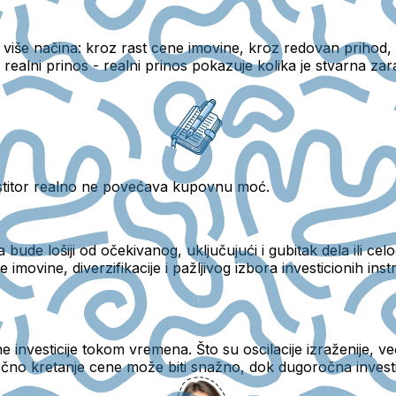
više načina: kroz rast cene imovine, kroz redovan prihod, k
i realni prinos - realni prinos pokazuje kolika je stvarna z
estitor realno ne povećava kupovnu moć.
 bude lošiji od očekivanog, uključujući i gubitak dela
ili ce
 imovine, diverzifikacije i pažljivog izbora investicionih ins
ne investicije tokom vremena.
Što su oscilacije izraženije, ve
tkoročno kretanje cene može biti snažno, dok dugoročna inve