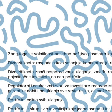
Zbog toga se volatilnost posebno pažljivo posmatra ko
Diverzifikacija: raspodela koja smanjuje koncentraciju r
Diverzifikacija znači raspoređivanje ulaganja između raz
pojedinačne investicije na ceo portfolio.
Regulatorni i edukativni izvori za investitore redovno is
garantuje dobit i ne uklanja sve vrste rizika, ali može sm
Portfolio: celina svih ulaganja
Portfolio je skup svih investicija koje jedna osoba ili ins