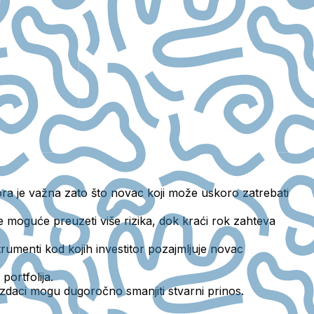
ora je važna zato što novac koji može uskoro zatrebati
e moguće preuzeti više rizika, dok kraći rok zahteva
trumenti kod kojih investitor pozajmljuje novac
portfolija.
 izdaci mogu dugoročno smanjiti stvarni prinos.