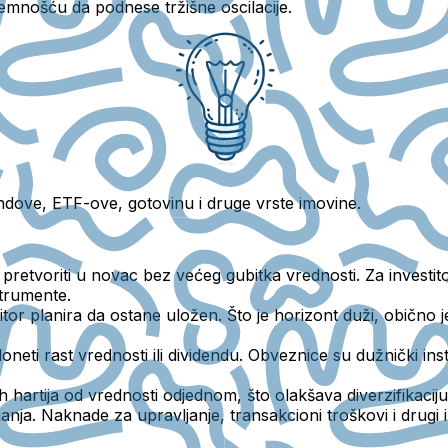
mnošću da podnese tržišne oscilacije.
ondove, ETF-ove, gotovinu i druge vrste imovine.
etvoriti u novac bez većeg gubitka vrednosti. Za investit
strumente.
or planira da ostane uložen. Što je horizont duži, obično j
oneti rast vrednosti ili dividendu. Obveznice su dužnički ins
 hartija od vrednosti odjednom, što olakšava diverzifikaciju 
ganja.
Naknade za upravljanje, transakcioni troškovi i drugi