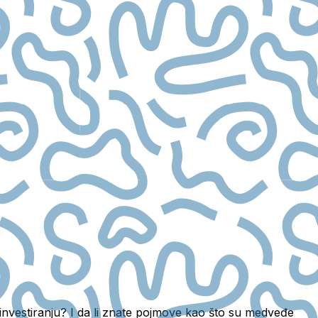
a u investiranju? I da li znate pojmove kao što su medveđe