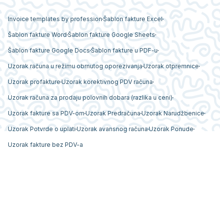
Invoice templates by profession
Šablon fakture Excel
Šablon fakture Word
Šablon fakture Google Sheets
Šablon fakture Google Docs
Šablon fakture u PDF-u
Uzorak računa u režimu obrnutog oporezivanja
Uzorak otpremnice
Uzorak profakture
Uzorak korektivnog PDV računa
Uzorak računa za prodaju polovnih dobara (razlika u ceni)
Uzorak fakture sa PDV-om
Uzorak Predračuna
Uzorak Narudžbenice
Uzorak Potvrde o uplati
Uzorak avansnog računa
Uzorak Ponude
Uzorak fakture bez PDV-a