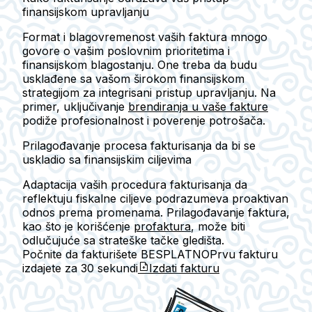
finansijskom upravljanju
Format i blagovremenost vaših faktura mnogo
govore o vašim poslovnim prioritetima i
finansijskom blagostanju. One treba da budu
usklađene sa vašom širokom finansijskom
strategijom za integrisani pristup upravljanju. Na
primer, uključivanje
brendiranja u vaše fakture
podiže profesionalnost i poverenje potrošača.
Prilagođavanje procesa fakturisanja da bi se
uskladio sa finansijskim ciljevima
Adaptacija vaših procedura fakturisanja da
reflektuju fiskalne ciljeve podrazumeva proaktivan
odnos prema promenama. Prilagođavanje faktura,
kao što je korišćenje
profaktura
, može biti
odlučujuće sa strateške tačke gledišta.
Počnite da fakturišete BESPLATNO
Prvu fakturu
izdajete za
30 sekundi
Izdati fakturu