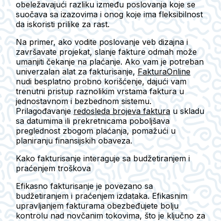
obeležavajući razliku između poslovanja koje se
suočava sa izazovima i onog koje ima fleksibilnost
da iskoristi prilike za rast.
Na primer, ako vodite poslovanje veb dizajna i
završavate projekat, slanje fakture odmah može
umanjiti čekanje na plaćanje. Ako vam je potreban
univerzalan alat za fakturisanje,
FakturaOnline
nudi besplatno probno korišćenje, dajući vam
trenutni pristup raznolikim vrstama faktura u
jednostavnom i bezbednom sistemu.
Prilagođavanje
redosleda brojeva faktura
u skladu
sa datumima ili prekretnicama poboljšava
preglednost zbogom plaćanja, pomažući u
planiranju finansijskih obaveza.
Kako fakturisanje interaguje sa budžetiranjem i
praćenjem troškova
Efikasno fakturisanje je povezano sa
budžetiranjem i praćenjem izdataka. Efikasnim
upravljanjem fakturama obezbeđujete bolju
kontrolu nad novčanim tokovima, što je ključno za