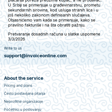
U Srbiji se primenjuje u građevinarstvu, prometu
sekundarnih sirovina, kod usluga stranih lica i u
još nekoliko zakonom definisanih slučajeva.
Objasnićemo vam kada se primenjuje, kako se
pravilno fakturiše i na šta obratiti pažnju.
Pretvaranje dosadnih računa u slatke uspomene
3/3/2026
Write to us
support@invoiceonline.com
About the service
Pricing and plans
Često postavljana pitanja
Neprofitne organizacije
Početnici u poslovanju