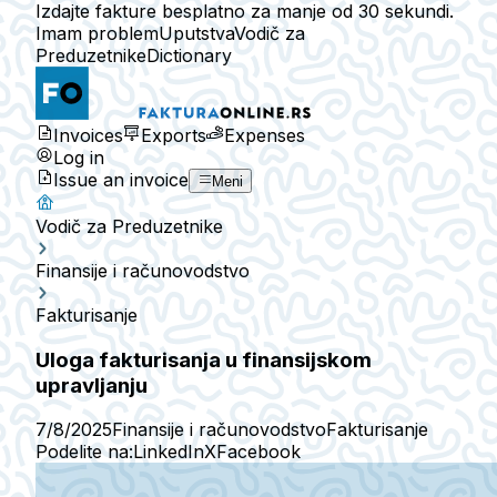
Izdajte fakture besplatno za manje od 30 sekundi.
Imam problem
Uputstva
Vodič za
Preduzetnike
Dictionary
Invoices
Exports
Expenses
Log in
Issue an invoice
Meni
Vodič za Preduzetnike
Finansije i računovodstvo
Fakturisanje
Uloga fakturisanja u finansijskom
upravljanju
7/8/2025
Finansije i računovodstvo
Fakturisanje
Podelite na:
LinkedIn
X
Facebook