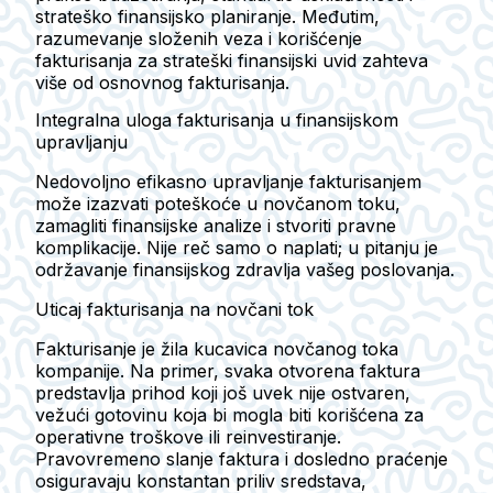
strateško finansijsko planiranje. Međutim,
razumevanje složenih veza i korišćenje
fakturisanja za strateški finansijski uvid zahteva
više od osnovnog fakturisanja.
Integralna uloga fakturisanja u finansijskom
upravljanju
Nedovoljno efikasno upravljanje fakturisanjem
može izazvati poteškoće u novčanom toku,
zamagliti finansijske analize i stvoriti pravne
komplikacije. Nije reč samo o naplati; u pitanju je
održavanje finansijskog zdravlja vašeg poslovanja.
Uticaj fakturisanja na novčani tok
Fakturisanje je žila kucavica novčanog toka
kompanije. Na primer, svaka otvorena faktura
predstavlja prihod koji još uvek nije ostvaren,
vežući gotovinu koja bi mogla biti korišćena za
operativne troškove ili reinvestiranje.
Pravovremeno slanje faktura i dosledno praćenje
osiguravaju konstantan priliv sredstava,