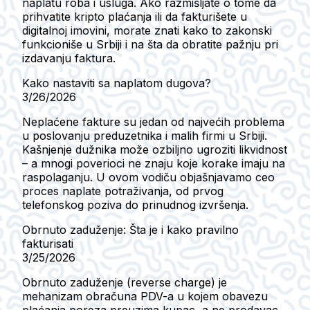
naplatu roba i usluga. Ako razmišljate o tome da
prihvatite kripto plaćanja ili da fakturišete u
digitalnoj imovini, morate znati kako to zakonski
funkcioniše u Srbiji i na šta da obratite pažnju pri
izdavanju faktura.
Kako nastaviti sa naplatom dugova?
3/26/2026
Neplaćene fakture su jedan od najvećih problema
u poslovanju preduzetnika i malih firmi u Srbiji.
Kašnjenje dužnika može ozbiljno ugroziti likvidnost
– a mnogi poverioci ne znaju koje korake imaju na
raspolaganju. U ovom vodiču objašnjavamo ceo
proces naplate potraživanja, od prvog
telefonskog poziva do prinudnog izvršenja.
Obrnuto zaduženje: Šta je i kako pravilno
fakturisati
3/25/2026
Obrnuto zaduženje (reverse charge) je
mehanizam obračuna PDV-a u kojem obavezu
plaćanja poreza preuzima kupac, a ne prodavac.