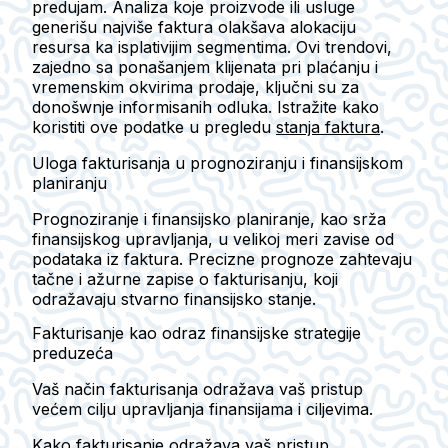
predujam. Analiza koje proizvode ili usluge
generišu najviše faktura olakšava alokaciju
resursa ka isplativijim segmentima. Ovi trendovi,
zajedno sa ponašanjem klijenata pri plaćanju i
vremenskim okvirima prodaje, ključni su za
donošwnje informisanih odluka. Istražite kako
koristiti ove podatke u pregledu
stanja faktura
.
Uloga fakturisanja u prognoziranju i finansijskom
planiranju
Prognoziranje i finansijsko planiranje, kao srža
finansijskog upravljanja, u velikoj meri zavise od
podataka iz faktura. Precizne prognoze zahtevaju
tačne i ažurne zapise o fakturisanju, koji
odražavaju stvarno finansijsko stanje.
Fakturisanje kao odraz finansijske strategije
preduzeća
Vaš način fakturisanja odražava vaš pristup
većem cilju upravljanja finansijama i ciljevima.
Kako fakturisanje odražava vaš pristup