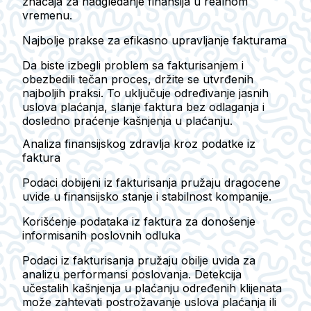
značaja za nadgledanje finansija u realnom
vremenu.
Najbolje prakse za efikasno upravljanje fakturama
Da biste izbegli problem sa fakturisanjem i
obezbedili tečan proces, držite se utvrđenih
najboljih praksi. To uključuje određivanje jasnih
uslova plaćanja, slanje faktura bez odlaganja i
dosledno praćenje kašnjenja u plaćanju.
Analiza finansijskog zdravlja kroz podatke iz
faktura
Podaci dobijeni iz fakturisanja pružaju dragocene
uvide u finansijsko stanje i stabilnost kompanije.
Korišćenje podataka iz faktura za donošenje
informisanih poslovnih odluka
Podaci iz fakturisanja pružaju obilje uvida za
analizu performansi poslovanja. Detekcija
učestalih kašnjenja u plaćanju određenih klijenata
može zahtevati postrožavanje uslova plaćanja ili