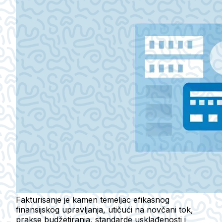
Fakturisanje je kamen temeljac efikasnog
finansijskog upravljanja, utičući na novčani tok,
prakse budžetiranja, standarde usklađenosti i