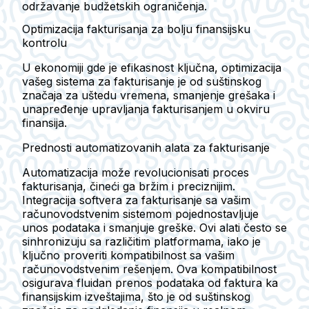
održavanje budžetskih ograničenja.
Optimizacija fakturisanja za bolju finansijsku
kontrolu
U ekonomiji gde je efikasnost ključna, optimizacija
vašeg sistema za fakturisanje je od suštinskog
značaja za uštedu vremena, smanjenje grešaka i
unapređenje upravljanja fakturisanjem u okviru
finansija.
Prednosti automatizovanih alata za fakturisanje
Automatizacija može revolucionisati proces
fakturisanja, čineći ga bržim i preciznijim.
Integracija softvera za fakturisanje sa vašim
računovodstvenim sistemom pojednostavljuje
unos podataka i smanjuje greške. Ovi alati često se
sinhronizuju sa različitim platformama, iako je
ključno proveriti kompatibilnost sa vašim
računovodstvenim rešenjem. Ova kompatibilnost
osigurava fluidan prenos podataka od faktura ka
finansijskim izveštajima, što je od suštinskog