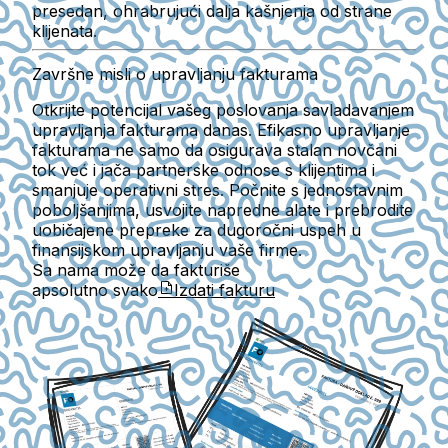
presedan, ohrabrujući dalja kašnjenja od strane
klijenata.
Završne misli o upravljanju fakturama
Otkrijte potencijal vašeg poslovanja savladavanjem
upravljanja fakturama danas. Efikasno upravljanje
fakturama ne samo da osigurava stalan novčani
tok već i jača partnerske odnose s klijentima i
smanjuje operativni stres. Počnite s jednostavnim
poboljšanjima, usvojite napredne alate i prebrodite
uobičajene prepreke za dugoročni uspeh u
finansijskom upravljanju vaše firme.
Sa nama može da fakturiše
apsolutno svako
Izdati fakturu