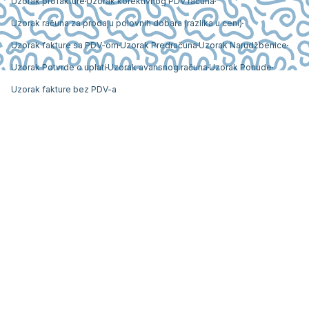
Uzorak profakture
Uzorak korektivnog PDV računa
Uzorak računa za prodaju polovnih dobara (razlika u ceni)
Uzorak fakture sa PDV-om
Uzorak Predračuna
Uzorak Narudžbenice
Uzorak Potvrde o uplati
Uzorak avansnog računa
Uzorak Ponude
Uzorak fakture bez PDV-a