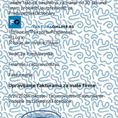
Izdajte fakture besplatno za manje od 30 sekundi.
Imam problem
Uputstva
Vodič za
Preduzetnike
Dictionary
Invoices
Exports
Expenses
Log in
Issue an invoice
Meni
Vodič za Preduzetnike
Finansije i računovodstvo
Fakturisanje
Upravljanje fakturama za male firme
6/21/2025
Finansije i računovodstvo
Fakturisanje
Podelite na:
LinkedIn
X
Facebook