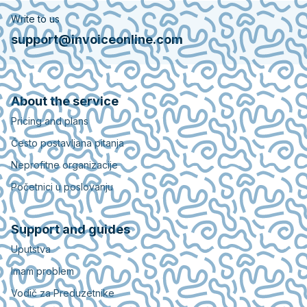
Write to us
support@invoiceonline.com
About the service
Pricing and plans
Često postavljana pitanja
Neprofitne organizacije
Početnici u poslovanju
Support and guides
Uputstva
Imam problem
Vodič za Preduzetnike