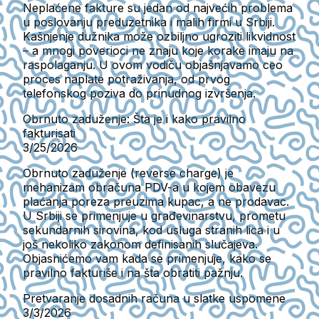
Neplaćene fakture su jedan od najvećih problema
u poslovanju preduzetnika i malih firmi u Srbiji.
Kašnjenje dužnika može ozbiljno ugroziti likvidnost
– a mnogi poverioci ne znaju koje korake imaju na
raspolaganju. U ovom vodiču objašnjavamo ceo
proces naplate potraživanja, od prvog
telefonskog poziva do prinudnog izvršenja.
Obrnuto zaduženje: Šta je i kako pravilno
fakturisati
3/25/2026
Obrnuto zaduženje (reverse charge) je
mehanizam obračuna PDV-a u kojem obavezu
plaćanja poreza preuzima kupac, a ne prodavac.
U Srbiji se primenjuje u građevinarstvu, prometu
sekundarnih sirovina, kod usluga stranih lica i u
još nekoliko zakonom definisanih slučajeva.
Objasnićemo vam kada se primenjuje, kako se
pravilno fakturiše i na šta obratiti pažnju.
Pretvaranje dosadnih računa u slatke uspomene
3/3/2026