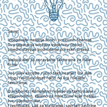
Savjet
Izbegavajte mešanje ličnih i poslovnih finansija.
Ova separacija održava evidenciju čistom i
pojednostavljuje podnošenje poreskih prijava.
Najbolji alati za upravljanje fakturama za male
firme
Još uvek koristite ručno fakturisanje? Ovi alati
mogu revolucionisati način na koji rukujete
fakturama!
QuickBooks:
Kompletno rešenje za fakturisanje i
knjigovodstvo, idealno za male firme koje trebaju
sve-u-jednom alat.
FreshBooks:
Lak za korišćenje, savršen za firme