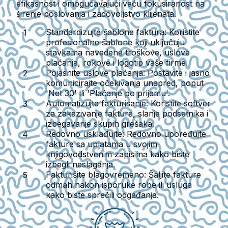
efikasnost i omogućavajući veću fokusiranost na
širenje poslovanja i zadovoljstvo klijenata.
Standardizujte šablone faktura:
Koristite
profesionalne šablone koji uključuju
stavkama navedene troškove, uslove
plaćanja, rokove i logotip vaše firme.
Pojasnite uslove plaćanja:
Postavite i jasno
komunicirajte očekivanja unapred, poput
'Net 30' ili 'Plaćanje po prijemu'.
Automatizujte fakturisanje:
Koristite softver
za zakazivanje faktura, slanje podsetnika i
izbegavanje skupih grešaka.
Redovno usklađujte:
Redovno upoređujte
fakture sa uplatama u svojim
knjigovodstvenim zapisima kako biste
izbegli neslaganja.
Fakturišite blagovremeno:
Šaljite fakture
odmah nakon isporuke robe ili usluga
kako biste sprečili odgađanja.