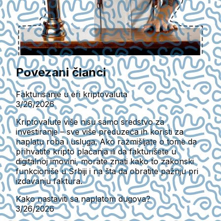
Povezani članci
Fakturisanje u eri kriptovaluta
3/26/2026
Kriptovalute više nisu samo sredstvo za
investiranje – sve više preduzeća ih koristi za
naplatu roba i usluga. Ako razmišljate o tome da
prihvatite kripto plaćanja ili da fakturišete u
digitalnoj imovini, morate znati kako to zakonski
funkcioniše u Srbiji i na šta da obratite pažnju pri
izdavanju faktura.
Kako nastaviti sa naplatom dugova?
3/26/2026