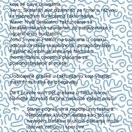
koje se bave uslugama.
Xero:
Skalaran alat dizajniran za firme u razvoju
sa naprednim funkcijama fakturisanja.
Wave:
Nudi besplatno fakturisanje sa
karakteristikama savršenim za preduzetnike s
ograničenim budžetom.
Zoho Invoice:
Platforma bazirana u oblaku
odlična za lakše skalabilnosti i prilagođavanje.
PayPal:
Kombinuje kreiranje faktura s
momentalnim opcijama plaćanja za
pojednostavljene procese.
Uobičajene greške u fakturisanju koje vlasnici
malih firmi treba da izbegavaju
Da li pravite ovih pet grešaka u fakturisanju?
Nemojte dozvoliti da one naškode vašem poslu!
Slanje pogrešnih ili nepotpunih faktura:
Nedostatak ključnih detalja kao što su
navedeni troškovi ili uslovi plaćanja može
izazvati zabunu i sporove.