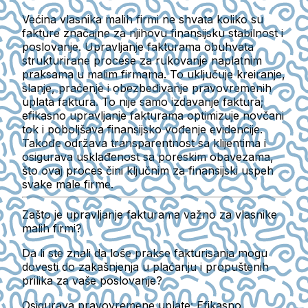
Većina vlasnika malih firmi ne shvata koliko su
fakture značajne za njihovu finansijsku stabilnost i
poslovanje. Upravljanje fakturama obuhvata
strukturirane procese za rukovanje naplatnim
praksama u malim firmama. To uključuje kreiranje,
slanje, praćenje i obezbeđivanje pravovremenih
uplata faktura. To nije samo izdavanje faktura;
efikasno upravljanje fakturama optimizuje novčani
tok i poboljšava finansijsko vođenje evidencije.
Takođe održava transparentnost sa klijentima i
osigurava usklađenost sa poreskim obavezama,
što ovaj proces čini ključnim za finansijski uspeh
svake male firme.
Zašto je upravljanje fakturama važno za vlasnike
malih firmi?
Da li ste znali da loše prakse fakturisanja mogu
dovesti do zakašnjenja u plaćanju i propuštenih
prilika za vaše poslovanje?
Osigurava pravovremene uplate:
Efikasno