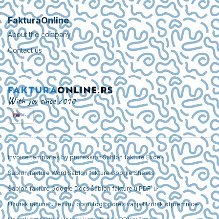
FakturaOnline
About the company
Contact us
With you since 2010
Invoice templates by profession
Šablon fakture Excel
Šablon fakture Word
Šablon fakture Google Sheets
Šablon fakture Google Docs
Šablon fakture u PDF-u
Uzorak računa u režimu obrnutog oporezivanja
Uzorak otpremnice