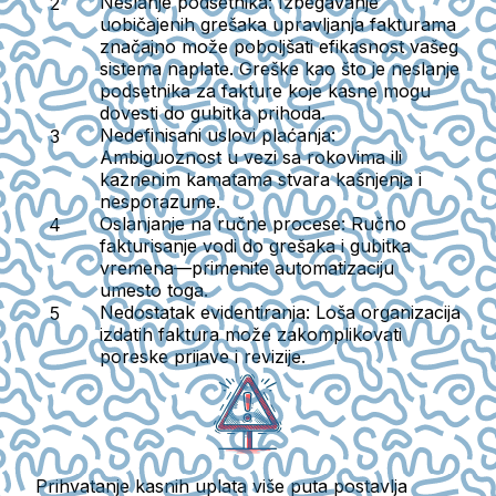
Neslanje podsetnika:
Izbegavanje
uobičajenih grešaka upravljanja fakturama
značajno može poboljšati efikasnost vašeg
sistema naplate. Greške kao što je neslanje
podsetnika za fakture koje kasne mogu
dovesti do gubitka prihoda.
Nedefinisani uslovi plaćanja:
Ambiguoznost u vezi sa rokovima ili
kaznenim kamatama stvara kašnjenja i
nesporazume.
Oslanjanje na ručne procese:
Ručno
fakturisanje vodi do grešaka i gubitka
vremena—primenite automatizaciju
umesto toga.
Nedostatak evidentiranja:
Loša organizacija
izdatih faktura može zakomplikovati
poreske prijave i revizije.
Prihvatanje kasnih uplata više puta postavlja