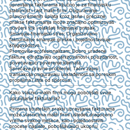
upravljanje fakturama ključno je za finansijsku
stabilnost i rast malih firmi. Osiguravanje
pravovremenih uplata kroz jasne i precizne
prakse fakturisanja može značajno optimizovati
novčani tok i olakšati finansijski pritisak.
Smanjuje finansijski stres:
Organizovano
fakturisanje smanjuje greške i pojednostavljuje
knjigovodstvo.
Promoviše profesionalizam:
Dobro urađene
fakture odražavaju organizovanost i pouzdanost,
povećavajući poverenje klijenata.
Sprečava pravne probleme:
Tačni zapisi
transakcija osiguravaju usklađenost sa poreskim
propisima i štite od sporova.
Kako vlasnici malih firmi mogu poboljšati svoje
upravljanje fakturama?
Primena strateških praksi upravljanja fakturama
može vlasnicima malih firmi uštedeti dragoceno
vreme svakog meseca, kao i pojednostaviti
procese naplate, poboljšavajući ukupnu