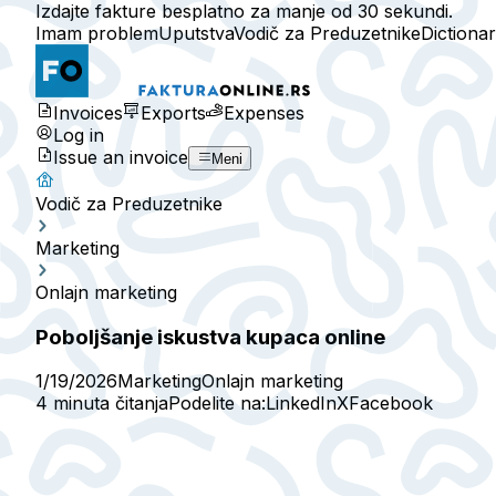
Izdajte fakture besplatno za manje od 30 sekundi.
Imam problem
Uputstva
Vodič za Preduzetnike
Dictiona
Invoices
Exports
Expenses
Log in
Issue an invoice
Meni
Vodič za Preduzetnike
Marketing
Onlajn marketing
Poboljšanje iskustva kupaca online
1/19/2026
Marketing
Onlajn marketing
4 minuta čitanja
Podelite na:
LinkedIn
X
Facebook