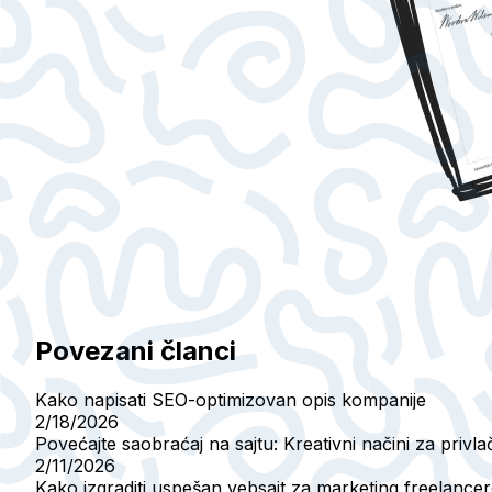
Povezani članci
Kako napisati SEO-optimizovan opis kompanije
2/18/2026
Povećajte saobraćaj na sajtu: Kreativni načini za privla
2/11/2026
Kako izgraditi uspešan vebsajt za marketing freelance