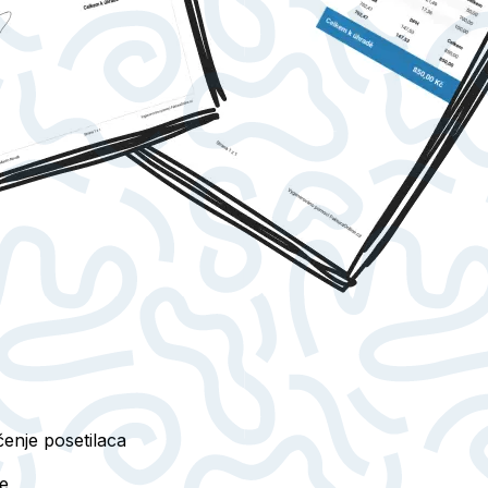
čenje posetilaca
re