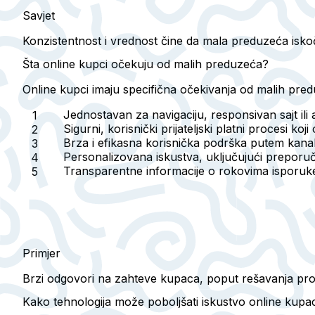
Savjet
Konzistentnost i vrednost čine da mala preduzeća isko
Šta online kupci očekuju od malih preduzeća?
Online kupci imaju specifična očekivanja od malih pred
Jednostavan za navigaciju, responsivan sajt ili 
Sigurni, korisnički prijateljski platni procesi koj
Brza i efikasna korisnička podrška putem kanala 
Personalizovana iskustva, uključujući preporuč
Transparentne informacije o rokovima isporuke
Primjer
Brzi odgovori na zahteve kupaca, poput rešavanja prob
Kako tehnologija može poboljšati iskustvo online kupa