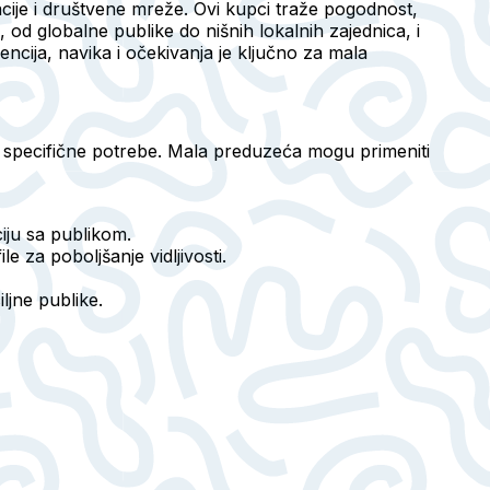
acije i društvene mreže. Ovi kupci traže pogodnost,
 od globalne publike do nišnih lokalnih zajednica, i
cija, navika i očekivanja je ključno za mala
ve specifične potrebe. Mala preduzeća mogu primeniti
iju sa publikom.
e za poboljšanje vidljivosti.
iljne publike.