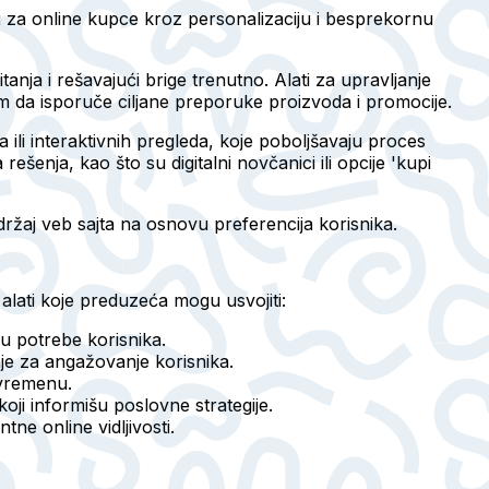
 za online kupce kroz personalizaciju i besprekornu
anja i rešavajući brige trenutno. Alati za upravljanje
m da isporuče ciljane preporuke proizvoda i promocije.
ili interaktivnih pregleda, koje poboljšavaju proces
ešenja, kao što su digitalni novčanici ili opcije 'kupi
držaj veb sajta na osnovu preferencija korisnika.
alati koje preduzeća mogu usvojiti:
ju potrebe korisnika.
je za angažovanje korisnika.
 vremenu.
koji informišu poslovne strategije.
tne online vidljivosti.