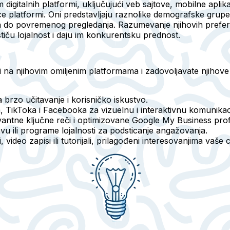
igitalnih platformi, uključujući veb sajtove, mobilne aplik
ce platformi. Oni predstavljaju raznolike demografske grupe,
a do povremenog pregledanja. Razumevanje njihovih preferen
tiču lojalnost i daju im konkurentsku prednost.
ivi na njihovim omiljenim platformama i zadovoljavate njiho
 brzo učitavanje i korisničko iskustvo.
, TikToka i Facebooka za vizuelnu i interaktivnu komunikac
vantne ključne reči i optimizovane Google My Business profil
vu ili programe lojalnosti za podsticanje angažovanja.
video zapisi ili tutorijali, prilagođeni interesovanjima vaše c