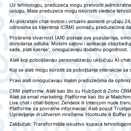
Uz tehnologiju, preduzeća mogu pretvoriti jednokratne
uslugu. Mala preduzeća mogu iskoristiti sledeće tehnol
AI-pokretani chat-botovi i virtuelni asistenti pružaju 2
odnosima sa klijentima (CRM) pomažu preduzećima da pr
Proširena stvarnost (AR) postaje sve popularnija, omog
donošenja odluka. Mobilni sajtovi i aplikacije obezbeđuju
sada, plati kasnije', omogućavaju dodatnu pogodnost.
Alati koji poboljšavaju personalizaciju uključuju AI ch
Koji se alati mogu koristiti za poboljšanje interakcije s
Pravi alati omogućavaju malim preduzećima da optimizuj
CRM platforme
: Alati kao što su HubSpot ili Zoho CRM 
Alati za email marketing
: Platforme kao što je Mailchi
Live chat i chat-botovi
: Zendesk ili Intercom nude tre
Platforme za povratne informacije
: Alati poput Trustpi
Upravljanje društvenim mrežama
: Hootsuite ili Buffer
Zaključak: Transformišite iskustvo kupaca tehnologijo