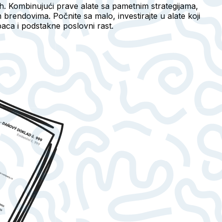
 Kombinujući prave alate sa pametnim strategijama,
brendovima. Počnite sa malo, investirajte u alate koji
aca i podstakne poslovni rast.