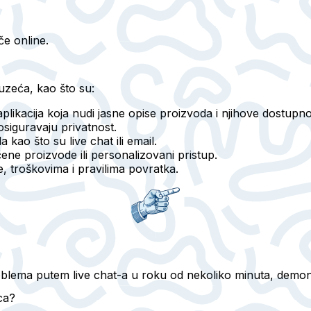
če online.
uzeća, kao što su:
aplikacija koja nudi jasne opise proizvoda i njihove dostupno
i osiguravaju privatnost.
kao što su live chat ili email.
ene proizvode ili personalizovani pristup.
, troškovima i pravilima povratka.
lema putem live chat-a u roku od nekoliko minuta, demonst
ca?