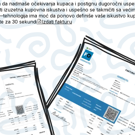
da nadmaše očekivanja kupaca i postignu dugoročni uspeh.
 izuzetna kupovna iskustva i uspešno se takmičiti sa većim 
—tehnologija ima moć da ponovo definiše vaše iskustvo kup
ete za
30 sekundi
Izdati fakturu