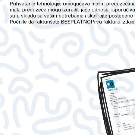
Prihvatanje tehnologije omogućava malim preduzećima 
mala preduzeća mogu izgraditi jače odnose, isporučivati
su u skladu sa vašim potrebama i skalirajte postepeno
Počnite da fakturišete BESPLATNO
Prvu fakturu izdaj