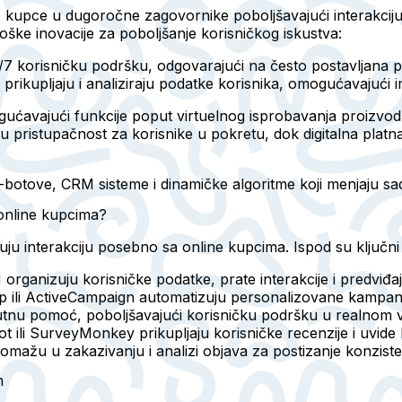
 kupce u dugoročne zagovornike poboljšavajući interakciju
oške inovacije za poboljšanje korisničkog iskustva:
4/7 korisničku podršku, odgovarajući na često postavljana pit
ikupljaju i analiziraju podatke korisnika, omogućavajući i
ućavajući funkcije poput virtuelnog isprobavanja proizvoda 
 pristupačnost za korisnike u pokretu, dok digitalna platna r
at-botove, CRM sisteme i dinamičke algoritme koji menjaju sa
a online kupcima?
u interakciju posebno sa online kupcima. Ispod su ključni 
organizuju korisničke podatke, prate interakcije i predviđa
mp ili ActiveCampaign automatizuju personalizovane kampan
nutnu pomoć, poboljšavajući korisničku podršku u realnom
lot ili SurveyMonkey prikupljaju korisničke recenzije i uvide 
 pomažu u zakazivanju i analizi objava za postizanje konzisten
m