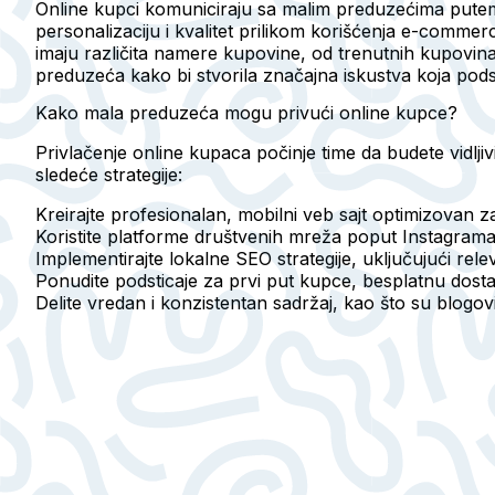
Online kupci komuniciraju sa malim preduzećima putem d
personalizaciju i kvalitet prilikom korišćenja e-commer
imaju različita namere kupovine, od trenutnih kupovin
preduzeća kako bi stvorila značajna iskustva koja pods
Kako mala preduzeća mogu privući online kupce?
Privlačenje online kupaca počinje time da budete vidlj
sledeće strategije:
Kreirajte profesionalan, mobilni veb sajt optimizovan za
Koristite platforme društvenih mreža poput Instagrama
Implementirajte lokalne SEO strategije, uključujući rele
Ponudite podsticaje za prvi put kupce, besplatnu dosta
Delite vredan i konzistentan sadržaj, kao što su blogovi, 