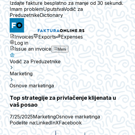
Izdajte fakture besplatno za manje od 30 sekundi.
Imam problem
Uputstva
Vodič za
Preduzetnike
Dictionary
Invoices
Exports
Expenses
Log in
Issue an invoice
Meni
Vodič za Preduzetnike
Marketing
Osnove marketinga
Top strategije za privlačenje klijenata u
vaš posao
7/25/2025
Marketing
Osnove marketinga
Podelite na:
LinkedIn
X
Facebook