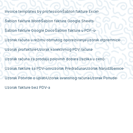
Invoice templates by profession
Šablon fakture Excel
Šablon fakture Word
Šablon fakture Google Sheets
Šablon fakture Google Docs
Šablon fakture u PDF-u
Uzorak računa u režimu obrnutog oporezivanja
Uzorak otpremnice
Uzorak profakture
Uzorak korektivnog PDV računa
Uzorak računa za prodaju polovnih dobara (razlika u ceni)
Uzorak fakture sa PDV-om
Uzorak Predračuna
Uzorak Narudžbenice
Uzorak Potvrde o uplati
Uzorak avansnog računa
Uzorak Ponude
Uzorak fakture bez PDV-a