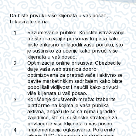
Da biste privukli više klijenata u vaš posao,
fokusirajte se na:
Razumevanje publike
: Koristite istraživanje
tržišta i razvijajte personas kupaca kako
biste efikasno prilagodili vašu poruku, što
je suštinsko za učenje kako privući više
klijenata u vaš posao.
Optimizacija online prisustva
: Obezbedite
da je vaša web stranica dobro
optimizovana za pretraživače i aktivno se
bavite marketinškim sadržajem kako biste
poboljšali vidljivost i naučili kako privući
više klijenata u vaš posao.
Korišćenje društvenih mreža
: Izaberite
platforme na kojima je vaša publika
aktivna, angažujte se sa njima i gradite
zajednice, što su suštinske strategije za
privlačenje više klijenata u vaš posao.
Implementacija oglašavanja
: Pokrenite
ciljanje PPC i kampanja na društvenim