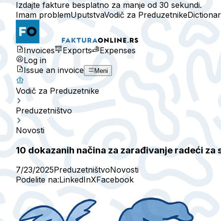
Izdajte fakture besplatno za manje od 30 sekundi.
Imam problem
Uputstva
Vodič za Preduzetnike
Dictiona
Invoices
Exports
Expenses
Log in
Issue an invoice
Meni
Vodič za Preduzetnike
Preduzetništvo
Novosti
10 dokazanih načina za zarađivanje radeći za
7/23/2025
Preduzetništvo
Novosti
Podelite na:
LinkedIn
X
Facebook