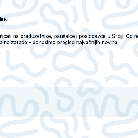
dina
icati na preduzetnike, paušalce i poslodavce u Srbiji. Od
alne zarade – donosimo pregled najvažnijih novina.