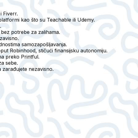
 Fiverr.
latformi kao što su Teachable ili Udemy.
.
 bez potrebe za zalihama.
zavisno.
prednostima samozapošljavanja.
oput Robinhood, stičući finansijsku autonomiju.
a preko Printful.
za sebe.
da zarađujete nezavisno.