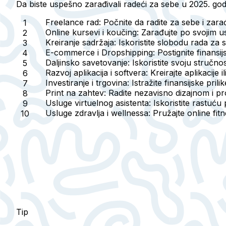
Da biste uspešno zarađivali radeći za sebe u 2025. go
Freelance rad:
Počnite da radite za sebe i zara
Online kursevi i koučing:
Zarađujte po svojim us
Kreiranje sadržaja:
Iskoristite slobodu rada za 
E-commerce i Dropshipping:
Postignite finans
Daljinsko savetovanje:
Iskoristite svoju stručn
Razvoj aplikacija i softvera:
Kreirajte aplikacije
Investiranje i trgovina:
Istražite finansijske pri
Print na zahtev:
Radite nezavisno dizajnom i pr
Usluge virtuelnog asistenta:
Iskoristite rastuću 
Usluge zdravlja i wellnessa:
Pružajte online fitn
Tip