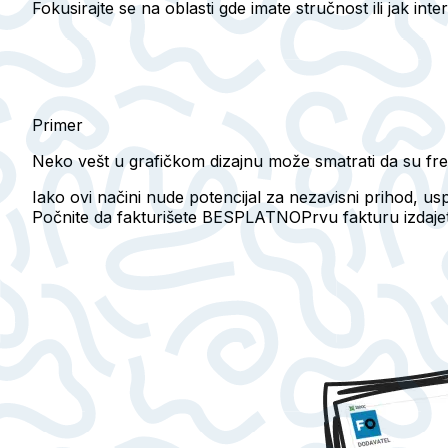
Fokusirajte se na oblasti gde imate stručnost ili jak int
Primer
Neko vešt u grafičkom dizajnu može smatrati da su fre
Iako ovi načini nude potencijal za nezavisni prihod, us
Počnite da fakturišete BESPLATNO
Prvu fakturu izdaj