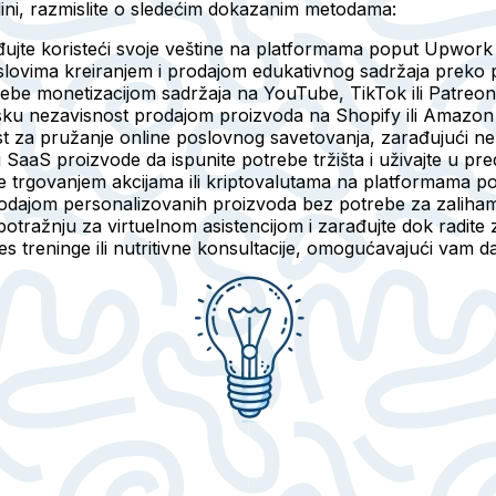
dini, razmislite o sledećim dokazanim metodama:
đujte koristeći svoje veštine na platformama poput Upwork i
lovima kreiranjem i prodajom edukativnog sadržaja preko p
sebe monetizacijom sadržaja na YouTube, TikTok ili Patreon
ijsku nezavisnost prodajom proizvoda na Shopify ili Amazon
ost za pružanje online poslovnog savetovanja, zarađujući ne
 ili SaaS proizvode da ispunite potrebe tržišta i uživajte u 
like trgovanjem akcijama ili kriptovalutama na platformama p
odajom personalizovanih proizvoda bez potrebe za zaliham
potražnju za virtuelnom asistencijom i zarađujte dok radite 
es treninge ili nutritivne konsultacije, omogućavajući vam 