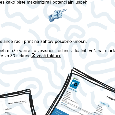
eres kako biste maksimizirali potencijalni uspeh.
elance rad i print na zahtev posebno unosni.
peh može varirati u zavisnosti od individualnih veština, ma
ete za
30 sekundi
Izdati fakturu