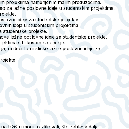
tskim projektima namenjenim malim preduzećima.
ao za lažne poslovne ideje u studentskim projektima.
ojekte.
oslovne ideje za studentske projekte.
lovnih ideja u studentskim projektima.
a studentske projekte.
nove lažne poslovne ideje za studentske projekte.
rojektima s fokusom na učenje.
nja, nudeći futurističke lažne poslovne ideje za
rojekte.
 na tržištu mogu razlikovati, što zahteva dalja