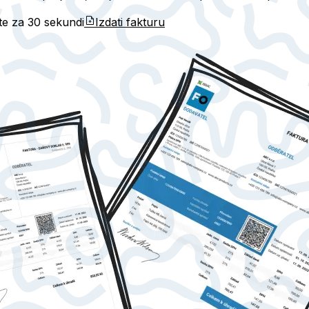
ete za
30 sekundi
Izdati fakturu