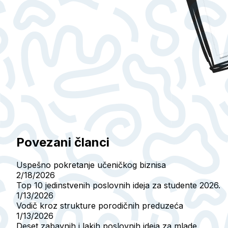
Povezani članci
Uspešno pokretanje učeničkog biznisa
2/18/2026
Top 10 jedinstvenih poslovnih ideja za studente 2026.
1/13/2026
Vodič kroz strukture porodičnih preduzeća
1/13/2026
Deset zabavnih i lakih poslovnih ideja za mlade