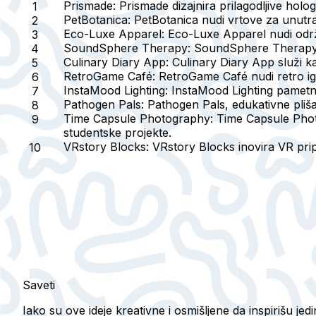
Prismade
: Prismade dizajnira prilagodljive ho
PetBotanica
: PetBotanica nudi vrtove za unutr
Eco-Luxe Apparel
: Eco-Luxe Apparel nudi odr
SoundSphere Therapy
: SoundSphere Therapy p
Culinary Diary App
: Culinary Diary App služi k
RetroGame Café
: RetroGame Café nudi retro ig
InstaMood Lighting
: InstaMood Lighting pametn
Pathogen Pals
: Pathogen Pals, edukativne pliš
Time Capsule Photography
: Time Capsule Photo
studentske projekte.
VRstory Blocks
: VRstory Blocks inovira VR pri
Saveti
Iako su ove ideje kreativne i osmišljene da inspirišu je