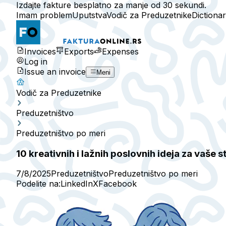
Izdajte fakture besplatno za manje od 30 sekundi.
Imam problem
Uputstva
Vodič za Preduzetnike
Dictiona
Invoices
Exports
Expenses
Log in
Issue an invoice
Meni
Vodič za Preduzetnike
Preduzetništvo
Preduzetništvo po meri
10 kreativnih i lažnih poslovnih ideja za vaše 
7/8/2025
Preduzetništvo
Preduzetništvo po meri
Podelite na:
LinkedIn
X
Facebook