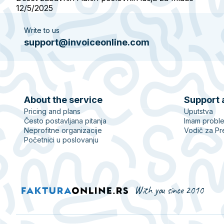
12/5/2025
Write to us
support@invoiceonline.com
About the service
Support 
Pricing and plans
Uputstva
Često postavljana pitanja
Imam probl
Neprofitne organizacije
Vodič za Pr
Početnici u poslovanju
With you since 2010