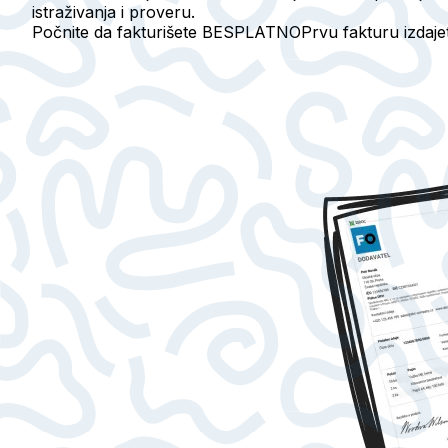
istraživanja i proveru.
Počnite da fakturišete BESPLATNO
Prvu fakturu izdaj