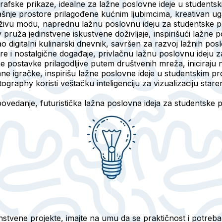
lografske prikaze, idealne za lažne poslovne ideje u studen
ašnje prostore prilagođene kućnim ljubimcima, kreativan ug
živu modu, naprednu lažnu poslovnu ideju za studentske pr
ruža jedinstvene iskustvene doživljaje, inspirišući lažne p
ao digitalni kulinarski dnevnik, savršen za razvoj lažnih pos
re i nostalgične događaje, privlačnu lažnu poslovnu ideju z
e postavke prilagodljive putem društvenih mreža, iniciraju 
ane igračke, inspirišu lažne poslovne ideje u studentskim p
graphy koristi veštačku inteligenciju za vizualizaciju stare
povedanje, futuristička lažna poslovna ideja za studentske p
dinstvene projekte, imajte na umu da se praktičnost i potreba