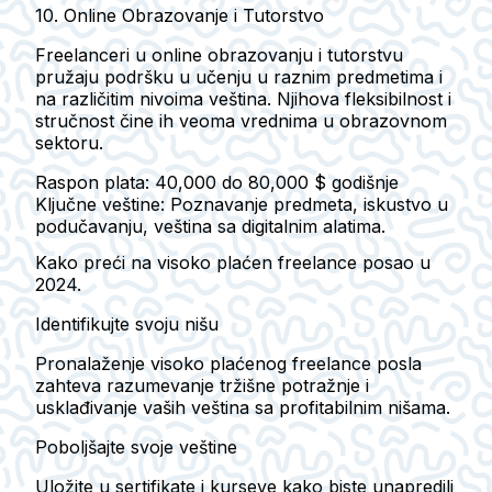
10. Online Obrazovanje i Tutorstvo
Freelanceri u online obrazovanju i tutorstvu
pružaju podršku u učenju u raznim predmetima i
na različitim nivoima veština. Njihova fleksibilnost i
stručnost čine ih veoma vrednima u obrazovnom
sektoru.
Raspon plata: 40,000 do 80,000 $ godišnje
Ključne veštine: Poznavanje predmeta, iskustvo u
podučavanju, veština sa digitalnim alatima.
Kako preći na visoko plaćen freelance posao u
2024.
Identifikujte svoju nišu
Pronalaženje visoko plaćenog freelance posla
zahteva razumevanje tržišne potražnje i
usklađivanje vaših veština sa profitabilnim nišama.
Poboljšajte svoje veštine
Uložite u sertifikate i kurseve kako biste unapredili