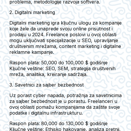
problema, metodologije razvoja softvera.
2. Digitalni marketing
Digitalni marketing igra ključnu ulogu za kompanije
koje žele da unaprede svoju online prisutnost i
prodaju u 2024. Freelance poslovi u ovoj oblasti
mogu uključivati specijalizacije u SEO, upravljanje
društvenim mrežama, content marketing i digitalne
reklamne kampanje.
Raspon plata: 50,000 do 100,000 $ godišnje
Ključne veštine: SEO, SEM, strategija društvenih
mreža, analitika, kreiranje sadržaja.
3. Savetnici za sajber bezbednost
Uz porast cyber napada, potražnja za savetnicima
za sajber bezbednost je u porastu. Freelanceri u
ovoj oblasti pomažu kompanijama da zaštite svoje
podatke i digitalnu infrastrukturu.
Raspon plata: 80,000 do 130,000 $ godišnje
Ključne veštine: Ethisko hakovanje, analiza pretnji,