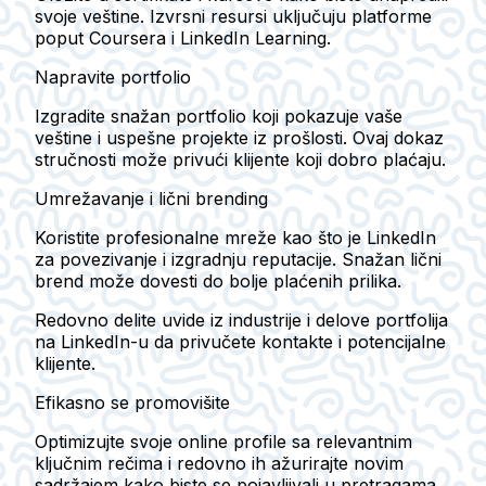
svoje veštine. Izvrsni resursi uključuju platforme
poput Coursera i LinkedIn Learning.
Napravite portfolio
Izgradite snažan portfolio koji pokazuje vaše
veštine i uspešne projekte iz prošlosti. Ovaj dokaz
stručnosti može privući klijente koji dobro plaćaju.
Umrežavanje i lični brending
Koristite profesionalne mreže kao što je LinkedIn
za povezivanje i izgradnju reputacije. Snažan lični
brend može dovesti do bolje plaćenih prilika.
Redovno delite uvide iz industrije i delove portfolija
na LinkedIn-u da privučete kontakte i potencijalne
klijente.
Efikasno se promovišite
Optimizujte svoje online profile sa relevantnim
ključnim rečima i redovno ih ažurirajte novim
sadržajem kako biste se pojavljivali u pretragama