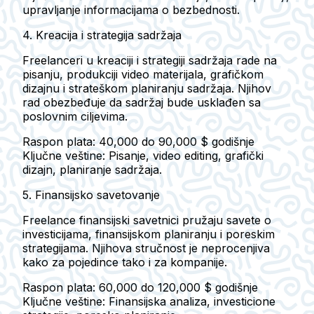
upravljanje informacijama o bezbednosti.
4. Kreacija i strategija sadržaja
Freelanceri u kreaciji i strategiji sadržaja rade na
pisanju, produkciji video materijala, grafičkom
dizajnu i strateškom planiranju sadržaja. Njihov
rad obezbeđuje da sadržaj bude usklađen sa
poslovnim ciljevima.
Raspon plata: 40,000 do 90,000 $ godišnje
Ključne veštine: Pisanje, video editing, grafički
dizajn, planiranje sadržaja.
5. Finansijsko savetovanje
Freelance finansijski savetnici pružaju savete o
investicijama, finansijskom planiranju i poreskim
strategijama. Njihova stručnost je neprocenjiva
kako za pojedince tako i za kompanije.
Raspon plata: 60,000 do 120,000 $ godišnje
Ključne veštine: Finansijska analiza, investicione