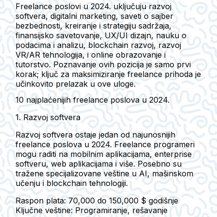
Freelance poslovi u 2024. uključuju razvoj
softvera, digitalni marketing, saveti o sajber
bezbednosti, kreiranje i strategiju sadržaja,
finansijsko savetovanje, UX/UI dizajn, nauku o
podacima i analizu, blockchain razvoj, razvoj
VR/AR tehnologija, i online obrazovanje i
tutorstvo. Poznavanje ovih pozicija je samo prvi
korak; ključ za maksimiziranje freelance prihoda je
učinkovito prelazak u ove uloge.
10 najplaćenijih freelance poslova u 2024.
1. Razvoj softvera
Razvoj softvera ostaje jedan od najunosnijih
freelance poslova u 2024. Freelance programeri
mogu raditi na mobilnim aplikacijama, enterprise
softveru, web aplikacijama i više. Posebno su
tražene specijalizovane veštine u AI, mašinskom
učenju i blockchain tehnologiji.
Raspon plata: 70,000 do 150,000 $ godišnje
Ključne veštine: Programiranje, rešavanje