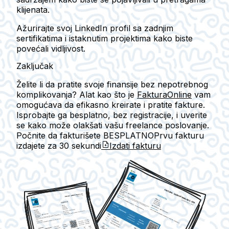
klijenata.
Ažurirajte svoj LinkedIn profil sa zadnjim
sertifikatima i istaknutim projektima kako biste
povećali vidljivost.
Zaključak
Želite li da pratite svoje finansije bez nepotrebnog
komplikovanja? Alat kao što je
FakturaOnline
vam
omogućava da efikasno kreirate i pratite fakture.
Isprobajte ga besplatno, bez registracije, i uverite
se kako može olakšati vašu freelance poslovanje.
Počnite da fakturišete BESPLATNO
Prvu fakturu
izdajete za
30 sekundi
Izdati fakturu