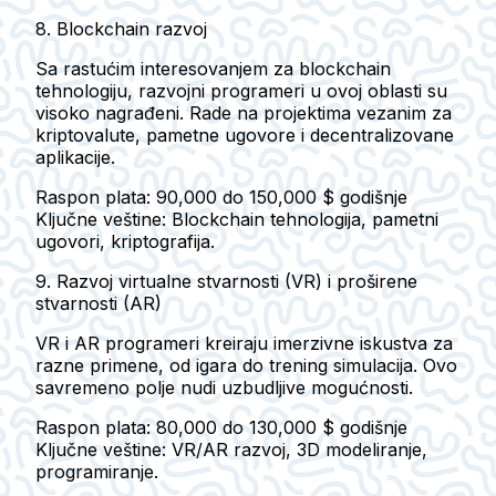
8. Blockchain razvoj
Sa rastućim interesovanjem za blockchain
tehnologiju, razvojni programeri u ovoj oblasti su
visoko nagrađeni. Rade na projektima vezanim za
kriptovalute, pametne ugovore i decentralizovane
aplikacije.
Raspon plata: 90,000 do 150,000 $ godišnje
Ključne veštine: Blockchain tehnologija, pametni
ugovori, kriptografija.
9. Razvoj virtualne stvarnosti (VR) i proširene
stvarnosti (AR)
VR i AR programeri kreiraju imerzivne iskustva za
razne primene, od igara do trening simulacija. Ovo
savremeno polje nudi uzbudljive mogućnosti.
Raspon plata: 80,000 do 130,000 $ godišnje
Ključne veštine: VR/AR razvoj, 3D modeliranje,
programiranje.