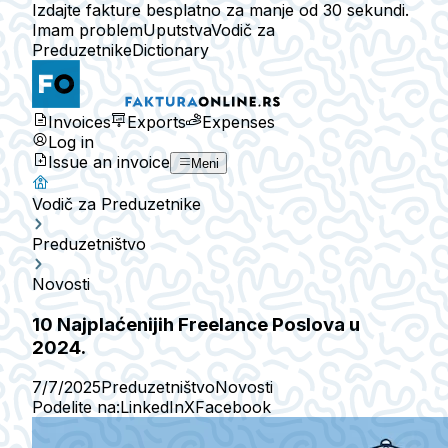
Izdajte fakture besplatno za manje od 30 sekundi.
Imam problem
Uputstva
Vodič za
Preduzetnike
Dictionary
Invoices
Exports
Expenses
Log in
Issue an invoice
Meni
Vodič za Preduzetnike
Preduzetništvo
Novosti
10 Najplaćenijih Freelance Poslova u
2024.
7/7/2025
Preduzetništvo
Novosti
Podelite na:
LinkedIn
X
Facebook