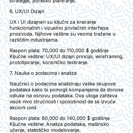
strategije, poresko planiranje.
6. UX/UI Dizajn
UX i UI dizajneri su ključni za kreiranje
funkcionalnih i vizuelno privlačnih interfejsa
proizvoda. Njihove veštine su veoma tražene u
različitim industrijama.
Raspon plata: 70,000 do 110,000 $ godišnje
Ključne veštine: UX/UI dizajn principi, wireframing,
prototipiranje, korisničko testiranje.
7. Nauka o podacima i analiza
Naučnici o podacima analiziraju velike skupove
podataka kako bi pomogli kompanijama da donose
odluke na osnovu podataka. Ova uloga zahteva
visok nivo stručnosti i sposobnost da se izvuče
akcioni uvid.
Raspon plata: 80,000 do 140,000 $ godišnje
Ključne veštine: Analiza podataka, mašinsko
učenje, statističko modelovanje.