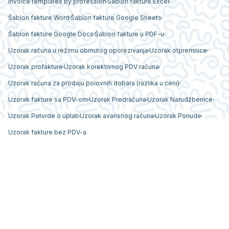
Invoice templates by profession
Šablon fakture Excel
Šablon fakture Word
Šablon fakture Google Sheets
Šablon fakture Google Docs
Šablon fakture u PDF-u
Uzorak računa u režimu obrnutog oporezivanja
Uzorak otpremnice
Uzorak profakture
Uzorak korektivnog PDV računa
Uzorak računa za prodaju polovnih dobara (razlika u ceni)
Uzorak fakture sa PDV-om
Uzorak Predračuna
Uzorak Narudžbenice
Uzorak Potvrde o uplati
Uzorak avansnog računa
Uzorak Ponude
Uzorak fakture bez PDV-a