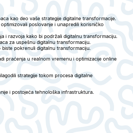
aca kao deo vaše strategije digitalne transformacije.
optimizovali poslovanje i unapredili korisničko
i razvoja kako bi podržali digitalnu transformaciju.
upaca za uspešnu digitalnu transformaciju.
 biste pokrenuli digitalnu transformaciju.
adi praćenja u realnom vremenu i optimizacije online
lagodili strategije tokom procesa digitalne
nije i postojeća tehnološka infrastruktura.