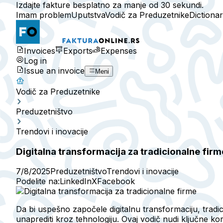
Izdajte fakture besplatno za manje od 30 sekundi.
Imam problem
Uputstva
Vodič za Preduzetnike
Dictiona
Invoices
Exports
Expenses
Log in
Issue an invoice
Meni
Vodič za Preduzetnike
Preduzetništvo
Trendovi i inovacije
Digitalna transformacija za tradicionalne firm
7/8/2025
Preduzetništvo
Trendovi i inovacije
Podelite na:
LinkedIn
X
Facebook
Da bi uspešno započele digitalnu transformaciju, tradi
unaprediti kroz tehnologiju. Ovaj vodič nudi ključne ko