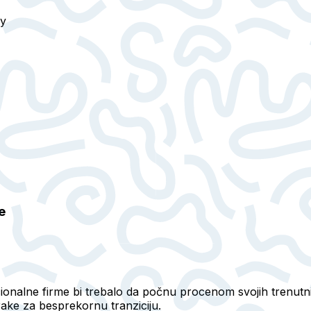
ry
e
cionalne firme bi trebalo da počnu procenom svojih trenutni
rake za besprekornu tranziciju.