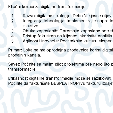
Ključni koraci za digitalnu transformaciju
Razvoj digitalne strategije:
Definišite jasne cilje
Integracija tehnologija:
Implementirajte napredne 
iskustvo.
Obuka zaposlenih:
Opremajte zaposlene potrebni
Pristup fokusiran na klijente:
Iskoristite analiti
Agilnost i inovacije:
Podstaknite kulturu eksperime
Primer:
Lokalna maloprodajna prodavnica koristi digital
prodajnih kanala.
Savet:
Počnite sa malim pilot projektima pre nego što po
transformacije.
Efikasnost digitalne transformacije može se razlikovati 
Počnite da fakturišete BESPLATNO
Prvu fakturu izdaj