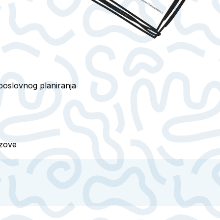
poslovnog planiranja
azove