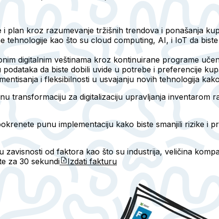
ve i plan kroz razumevanje tržišnih trendova i ponašanja kup
tehnologije kao što su cloud computing, AI, i IoT da biste 
m digitalnim veštinama kroz kontinuirane programe učenja 
ku podataka da biste dobili uvide u potrebe i preferencije k
ntisanja i fleksibilnosti u usvajanju novih tehnologija kako
nu transformaciju za digitalizaciju upravljanja inventarom r
krenete punu implementaciju kako biste smanjili rizike i pri
u zavisnosti od faktora kao što su industrija, veličina kompa
ete za
30 sekundi
Izdati fakturu