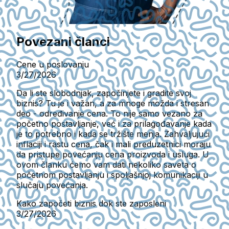
Povezani članci
Cene u poslovanju
3/27/2026
Da li ste slobodnjak, započinjete i gradite svoj
biznis? Tu je i važan, a za mnoge možda i stresan
deo - određivanje cena. To nije samo vezano za
početno postavljanje, već i za prilagođavanje kada
je to potrebno i kada se tržište menja. Zahvaljujući
inflaciji i rastu cena, čak i mali preduzetnici moraju
da pristupe povećanju cena proizvoda i usluga. U
ovom članku ćemo vam dati nekoliko saveta o
početnom postavljanju i spoljašnjoj komunikaciji u
slučaju povećanja.
Kako započeti biznis dok ste zaposleni
3/27/2026