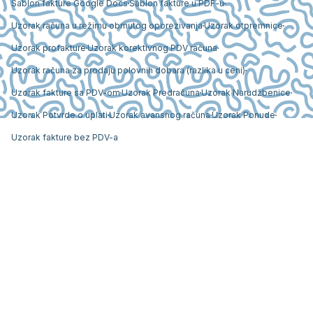
Šablon fakture Google Docs
Šablon fakture u PDF-u
Uzorak računa u režimu obrnutog oporezivanja
Uzorak otpremnice
Uzorak profakture
Uzorak korektivnog PDV računa
Uzorak računa za prodaju polovnih dobara (razlika u ceni)
Uzorak fakture sa PDV-om
Uzorak Predračuna
Uzorak Narudžbenice
Uzorak Potvrde o uplati
Uzorak avansnog računa
Uzorak Ponude
Uzorak fakture bez PDV-a