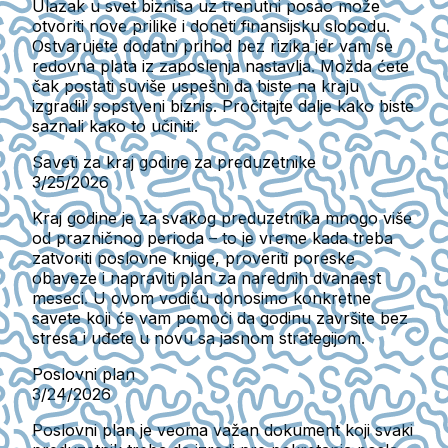
Ulazak u svet biznisa uz trenutni posao može
otvoriti nove prilike i doneti finansijsku slobodu.
Ostvarujete dodatni prihod bez rizika jer vam se
redovna plata iz zaposlenja nastavlja. Možda ćete
čak postati suviše uspešni da biste na kraju
izgradili sopstveni biznis. Pročitajte dalje kako biste
saznali kako to učiniti.
Saveti za kraj godine za preduzetnike
3/25/2026
Kraj godine je za svakog preduzetnika mnogo više
od prazničnog perioda – to je vreme kada treba
zatvoriti poslovne knjige, proveriti poreske
obaveze i napraviti plan za narednih dvanaest
meseci. U ovom vodiču donosimo konkretne
savete koji će vam pomoći da godinu završite bez
stresa i uđete u novu sa jasnom strategijom.
Poslovni plan
3/24/2026
Poslovni plan je veoma važan dokument koji svaki