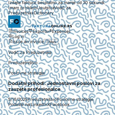
Izdajte fakture besplatno za manje od 30 sekundi.
Imam problem
Uputstva
Vodič za
Preduzetnike
Dictionary
Invoices
Exports
Expenses
Log in
Issue an invoice
Meni
Vodič za Preduzetnike
Preduzetništvo
Poslovne strategije
Dodatni prihodi: Jednostavni poslovi za
zauzete profesionalce
5/16/2025
Preduzetništvo
Poslovne strategije
Podelite na:
LinkedIn
X
Facebook