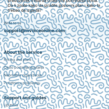
preduzetnik treba da izradi pre pokretanja posla.
Da li znate kako da izradite poslovni plan i kako bi
trebao da izgleda?
Write to us
support@invoiceonline.com
About the service
Pricing and plans
Često postavljana pitanja
Neprofitne organizacije
Početnici u poslovanju
Support and guides
Uputstva