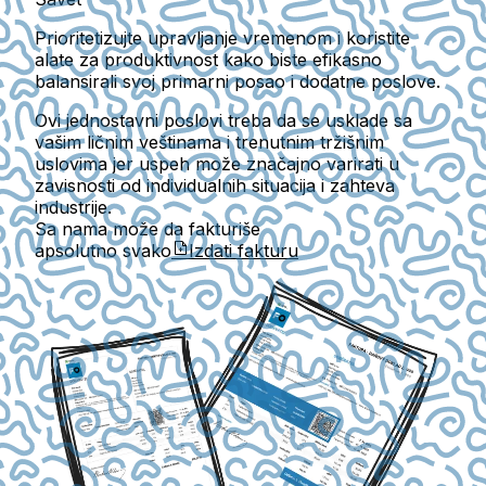
Prioritetizujte upravljanje vremenom i koristite
alate za produktivnost kako biste efikasno
balansirali svoj primarni posao i dodatne poslove.
Ovi jednostavni poslovi treba da se usklade sa
vašim ličnim veštinama i trenutnim tržišnim
uslovima jer uspeh može značajno varirati u
zavisnosti od individualnih situacija i zahteva
industrije.
Sa nama može da fakturiše
apsolutno svako
Izdati fakturu