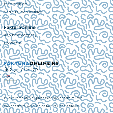
Imam problem
Vodič za Preduzetnike
FakturaOnline
About the company
Contact us
With you since 2010
Invoice templates by profession
Šablon fakture Excel
Šablon fakture Word
Šablon fakture Google Sheets