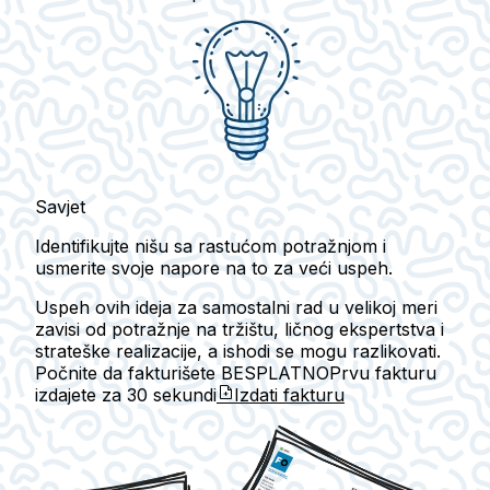
Savjet
Identifikujte nišu sa rastućom potražnjom i
usmerite svoje napore na to za veći uspeh.
Uspeh ovih ideja za samostalni rad u velikoj meri
zavisi od potražnje na tržištu, ličnog ekspertstva i
strateške realizacije, a ishodi se mogu razlikovati.
Počnite da fakturišete BESPLATNO
Prvu fakturu
izdajete za
30 sekundi
Izdati fakturu