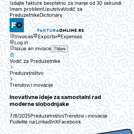
Izdajte fakture besplatno za manje od 30 sekundi.
Imam problem
Uputstva
Vodič za
Preduzetnike
Dictionary
Invoices
Exports
Expenses
Log in
Issue an invoice
Meni
Vodič za Preduzetnike
Preduzetništvo
Trendovi i inovacije
Inovativne ideje za samostalni rad
moderne slobodnjake
7/8/2025
Preduzetništvo
Trendovi i inovacije
Podelite na:
LinkedIn
X
Facebook