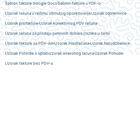
Šablon fakture Google Docs
Šablon fakture u PDF-u
Uzorak računa u režimu obrnutog oporezivanja
Uzorak otpremnice
Uzorak profakture
Uzorak korektivnog PDV računa
Uzorak računa za prodaju polovnih dobara (razlika u ceni)
Uzorak fakture sa PDV-om
Uzorak Predračuna
Uzorak Narudžbenice
Uzorak Potvrde o uplati
Uzorak avansnog računa
Uzorak Ponude
Uzorak fakture bez PDV-a