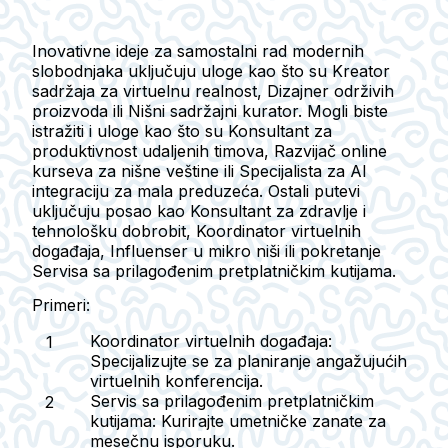
Inovativne ideje za samostalni rad modernih
slobodnjaka uključuju uloge kao što su
Kreator
sadržaja za virtuelnu realnost
,
Dizajner održivih
proizvoda
ili
Nišni sadržajni kurator
. Mogli biste
istražiti i uloge kao što su
Konsultant za
produktivnost udaljenih timova
,
Razvijač online
kurseva za nišne veštine
ili
Specijalista za AI
integraciju za mala preduzeća
. Ostali putevi
uključuju posao kao
Konsultant za zdravlje i
tehnološku dobrobit
,
Koordinator virtuelnih
događaja
,
Influenser u mikro niši
ili pokretanje
Servisa sa prilagođenim pretplatničkim kutijama
.
Primeri:
Koordinator virtuelnih događaja
:
Specijalizujte se za planiranje angažujućih
virtuelnih konferencija.
Servis sa prilagođenim pretplatničkim
kutijama
: Kurirajte umetničke zanate za
mesečnu isporuku.