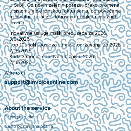
u Srbiji. Od novih zelenih poreza, preko promena
u sistemu elektronskog fakturisanja, do povećanja
minimalne zarade – donosimo pregled najvažnijih
novina.
Inovativne usluge malih preduzeća za 2026.
3/9/2026
Top 10 malih poslova sa malo održavanja za 2026.
2/18/2026
Kada započeti sopstveni biznis u 2026.
2/16/2026
Write to us
support@invoiceonline.com
About the service
Pricing and plans
Često postavljana pitanja