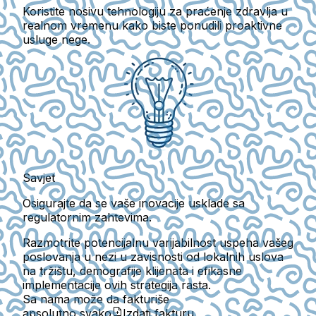
Koristite nosivu tehnologiju za praćenje zdravlja u
realnom vremenu kako biste ponudili proaktivne
usluge nege.
Savjet
Osigurajte da se vaše inovacije usklade sa
regulatornim zahtevima.
Razmotrite potencijalnu varijabilnost uspeha vašeg
poslovanja u nezi u zavisnosti od lokalnih uslova
na tržištu, demografije klijenata i efikasne
implementacije ovih strategija rasta.
Sa nama može da fakturiše
apsolutno svako
Izdati fakturu