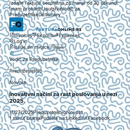
Izdajte fakture besplatno za manje od 30 sekundi.
Imam problem
Uputstva
Vodič za
Preduzetnike
Dictionary
Invoices
Exports
Expenses
Log in
Issue an invoice
Meni
Vodič za Preduzetnike
Preduzetništvo
Novosti
Inovativni načini za rast poslovanja u nezi
2025.
11/27/2025
Preduzetništvo
Novosti
1 minut čitanja
Podelite na:
LinkedIn
X
Facebook