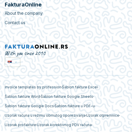
FakturaOnline
About the company
Contact us
With you since 2010
Invoice templates by profession
Šablon fakture Excel
Šablon fakture Word
Šablon fakture Google Sheets
Šablon fakture Google Docs
Šablon fakture u PDF-u
Uzorak računa u režimu obrnutog oporezivanja
Uzorak otpremnice
Uzorak profakture
Uzorak korektivnog PDV računa