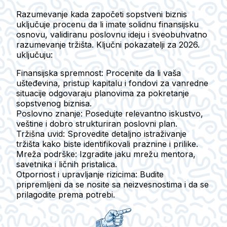
Razumevanje kada započeti sopstveni biznis
uključuje procenu da li imate solidnu finansijsku
osnovu, validiranu poslovnu ideju i sveobuhvatno
razumevanje tržišta. Ključni pokazatelji za 2026.
uključuju:
Finansijska spremnost
: Procenite da li vaša
ušteđevina, pristup kapitalu i fondovi za vanredne
situacije odgovaraju planovima za pokretanje
sopstvenog biznisa.
Poslovno znanje
: Posedujte relevantno iskustvo,
veštine i dobro strukturiran poslovni plan.
Tržišna uvid
: Sprovedite detaljno istraživanje
tržišta kako biste identifikovali praznine i prilike.
Mreža podrške
: Izgradite jaku mrežu mentora,
savetnika i ličnih pristalica.
Otpornost i upravljanje rizicima
: Budite
pripremljeni da se nosite sa neizvesnostima i da se
prilagodite prema potrebi.