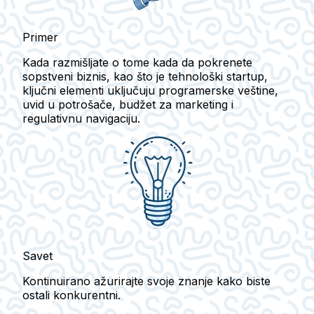
Primer
Kada razmišljate o tome kada da pokrenete
sopstveni biznis, kao što je tehnološki startup,
ključni elementi uključuju programerske veštine,
uvid u potrošače, budžet za marketing i
regulativnu navigaciju.
Savet
Kontinuirano ažurirajte svoje znanje kako biste
ostali konkurentni.