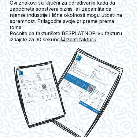
Ovi znakovi su ključni za određivanje kada da
započnete sopstveni biznis, ali zapamtite da
nijanse industrije i lične okolnosti mogu uticati na
spremnost. Prilagodite svoje pripreme prema
tome.
Počnite da fakturišete BESPLATNO
Prvu fakturu
izdajete za
30 sekundi
Izdati fakturu