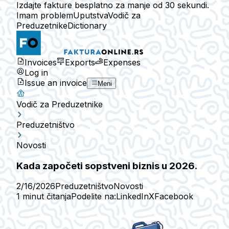
Izdajte fakture besplatno za manje od 30 sekundi.
Imam problem
Uputstva
Vodič za
Preduzetnike
Dictionary
Invoices
Exports
Expenses
Log in
Issue an invoice
Meni
Vodič za Preduzetnike
Preduzetništvo
Novosti
Kada započeti sopstveni biznis u 2026.
2/16/2026
Preduzetništvo
Novosti
1 minut čitanja
Podelite na:
LinkedIn
X
Facebook