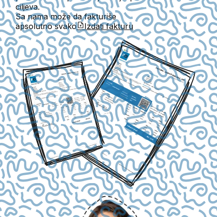
ciljeva.
Sa nama može da fakturiše
apsolutno svako
Izdati fakturu