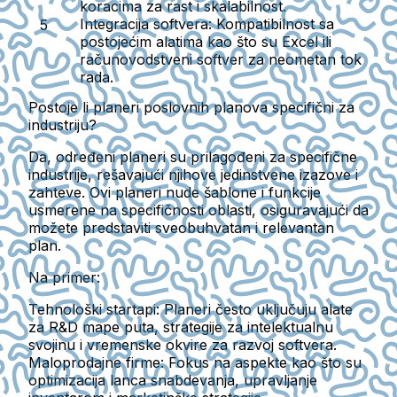
koracima za rast i skalabilnost.
Integracija softvera:
Kompatibilnost sa
postojećim alatima kao što su Excel ili
računovodstveni softver za neometan tok
rada.
Postoje li planeri poslovnih planova specifični za
industriju?
Da, određeni planeri su prilagođeni za specifične
industrije, rešavajući njihove jedinstvene izazove i
zahteve. Ovi planeri nude šablone i funkcije
usmerene na specifičnosti oblasti, osiguravajući da
možete predstaviti sveobuhvatan i relevantan
plan.
Na primer:
Tehnološki startapi:
Planeri često uključuju alate
za R&D mape puta, strategije za intelektualnu
svojinu i vremenske okvire za razvoj softvera.
Maloprodajne firme:
Fokus na aspekte kao što su
optimizacija lanca snabdevanja, upravljanje