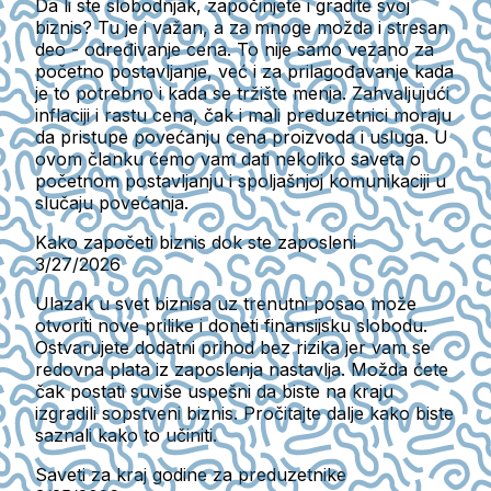
Da li ste slobodnjak, započinjete i gradite svoj
biznis? Tu je i važan, a za mnoge možda i stresan
deo - određivanje cena. To nije samo vezano za
početno postavljanje, već i za prilagođavanje kada
je to potrebno i kada se tržište menja. Zahvaljujući
inflaciji i rastu cena, čak i mali preduzetnici moraju
da pristupe povećanju cena proizvoda i usluga. U
ovom članku ćemo vam dati nekoliko saveta o
početnom postavljanju i spoljašnjoj komunikaciji u
slučaju povećanja.
Kako započeti biznis dok ste zaposleni
3/27/2026
Ulazak u svet biznisa uz trenutni posao može
otvoriti nove prilike i doneti finansijsku slobodu.
Ostvarujete dodatni prihod bez rizika jer vam se
redovna plata iz zaposlenja nastavlja. Možda ćete
čak postati suviše uspešni da biste na kraju
izgradili sopstveni biznis. Pročitajte dalje kako biste
saznali kako to učiniti.
Saveti za kraj godine za preduzetnike