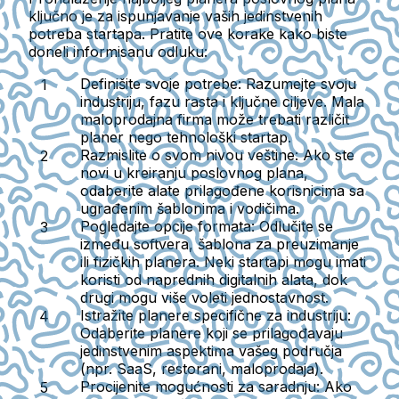
ključno je za ispunjavanje vaših jedinstvenih
potreba startapa. Pratite ove korake kako biste
doneli informisanu odluku:
Definišite svoje potrebe:
Razumejte svoju
industriju, fazu rasta i ključne ciljeve. Mala
maloprodajna firma može trebati različit
planer nego tehnološki startap.
Razmislite o svom nivou veštine:
Ako ste
novi u kreiranju poslovnog plana,
odaberite alate prilagođene korisnicima sa
ugrađenim šablonima i vodičima.
Pogledajte opcije formata:
Odlučite se
između softvera, šablona za preuzimanje
ili fizičkih planera. Neki startapi mogu imati
koristi od naprednih digitalnih alata, dok
drugi mogu više voleti jednostavnost.
Istražite planere specifične za industriju:
Odaberite planere koji se prilagođavaju
jedinstvenim aspektima vašeg područja
(npr. SaaS, restorani, maloprodaja).
Procijenite mogućnosti za saradnju:
Ako