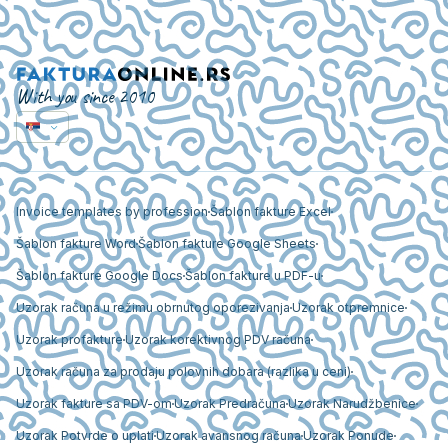
With you since 2010
Invoice templates by profession
Šablon fakture Excel
Šablon fakture Word
Šablon fakture Google Sheets
Šablon fakture Google Docs
Šablon fakture u PDF-u
Uzorak računa u režimu obrnutog oporezivanja
Uzorak otpremnice
Uzorak profakture
Uzorak korektivnog PDV računa
Uzorak računa za prodaju polovnih dobara (razlika u ceni)
Uzorak fakture sa PDV-om
Uzorak Predračuna
Uzorak Narudžbenice
Uzorak Potvrde o uplati
Uzorak avansnog računa
Uzorak Ponude