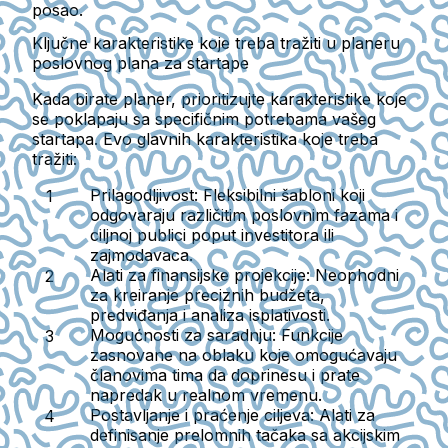
posao.
Ključne karakteristike koje treba tražiti u planeru
poslovnog plana za startape
Kada birate planer, prioritizujte karakteristike koje
se poklapaju sa specifičnim potrebama vašeg
startapa. Evo glavnih karakteristika koje treba
tražiti:
Prilagodljivost:
Fleksibilni šabloni koji
odgovaraju različitim poslovnim fazama i
ciljnoj publici poput investitora ili
zajmodavaca.
Alati za finansijske projekcije:
Neophodni
za kreiranje preciznih budžeta,
predviđanja i analiza isplativosti.
Mogućnosti za saradnju:
Funkcije
zasnovane na oblaku koje omogućavaju
članovima tima da doprinesu i prate
napredak u realnom vremenu.
Postavljanje i praćenje ciljeva:
Alati za
definisanje prelomnih tačaka sa akcijskim