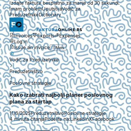
Izdajte fakture besplatno za manje od 30 sekundi.
Imam problem
Uputstva
Vodič za
Preduzetnike
Dictionary
Invoices
Exports
Expenses
Log in
Issue an invoice
Meni
Vodič za Preduzetnike
Preduzetništvo
Poslovne strategije
Kako izabrati najbolji planer poslovnog
plana za startap
11/6/2025
Preduzetništvo
Poslovne strategije
4 minuta čitanja
Podelite na:
LinkedIn
X
Facebook