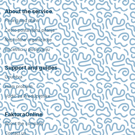
About the service
Pricing and plans
Često postavljana pitanja
Neprofitne organizacije
Početnici u poslovanju
Support and guides
Uputstva
Imam problem
Vodič za Preduzetnike
FakturaOnline
About the company
Contact us