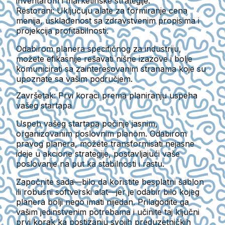
inventarom i marketinške strategije.
Restorani:
Uključuju alate za formiranje cena
menija, usklađenost sa zdravstvenim propisima i
projekcija profitabilnosti.
Odabirom planera specifičnog za industriju,
možete efikasnije rešavati nišne izazove i bolje
komunicirati sa zainteresovanim stranama koje su
upoznate sa vašim područjem.
Završetak: Prvi koraci prema planiranju uspeha
vašeg startapa
Uspeh vašeg startapa počinje jasnim,
organizovanim poslovnim planom. Odabirom
pravog planera, možete transformisati nejasne
ideje u akcione strategije, postavljajući vaše
poslovanje na put ka stabilnosti i rastu.
Započnite sada—bilo da koristite besplatni šablon
ili robusni softverski alat—jer je odabir bilo kojeg
planera bolji nego imati nijedan. Prilagodite ga
vašim jedinstvenim potrebama i učinite taj ključni
prvi korak ka postizanju svojih preduzetničkih