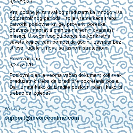
3/25/2026
Kraj godine je za svakog preduzetnika mnogo više
od prazničnog perioda – to je vreme kada treba
zatvoriti poslovne knjige, proveriti poreske
obaveze i napraviti plan za narednih dvanaest
meseci. U ovom vodiču donosimo konkretne
savete koji će vam pomoći da godinu završite bez
stresa i uđete u novu sa jasnom strategijom.
Poslovni plan
3/24/2026
Poslovni plan je veoma važan dokument koji svaki
preduzetnik treba da izradi pre pokretanja posla.
Da li znate kako da izradite poslovni plan i kako bi
trebao da izgleda?
Write to us
support@invoiceonline.com