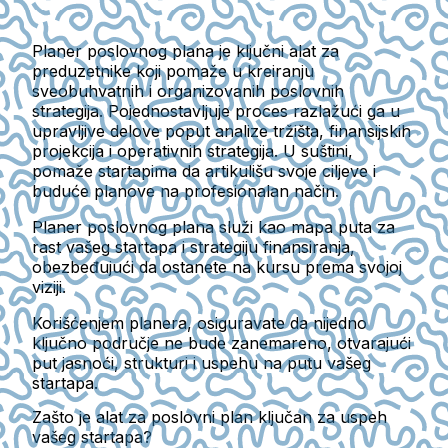
Planer poslovnog plana je ključni alat za
preduzetnike koji pomaže u kreiranju
sveobuhvatnih i organizovanih poslovnih
strategija. Pojednostavljuje proces razlažući ga u
upravljive delove poput analize tržišta, finansijskih
projekcija i operativnih strategija. U suštini,
pomaže startapima da artikulišu svoje ciljeve i
buduće planove na profesionalan način.
Planer poslovnog plana služi kao mapa puta za
rast vašeg startapa i strategiju finansiranja,
obezbeđujući da ostanete na kursu prema svojoj
viziji.
Korišćenjem planera, osiguravate da nijedno
ključno područje ne bude zanemareno, otvarajući
put jasnoći, strukturi i uspehu na putu vašeg
startapa.
Zašto je alat za poslovni plan ključan za uspeh
vašeg startapa?