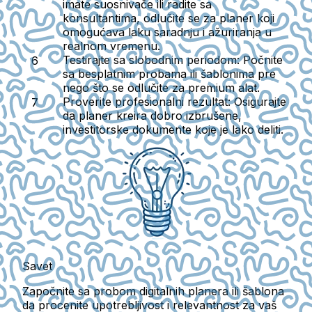
imate suosnivače ili radite sa
konsultantima, odlučite se za planer koji
omogućava laku saradnju i ažuriranja u
realnom vremenu.
Testirajte sa slobodnim periodom:
Počnite
sa besplatnim probama ili šablonima pre
nego što se odlučite za premium alat.
Proverite profesionalni rezultat:
Osigurajte
da planer kreira dobro izbrušene,
investitorske dokumente koje je lako deliti.
Savet
Započnite sa probom digitalnih planera ili šablona
da procenite upotrebljivost i relevantnost za vaš