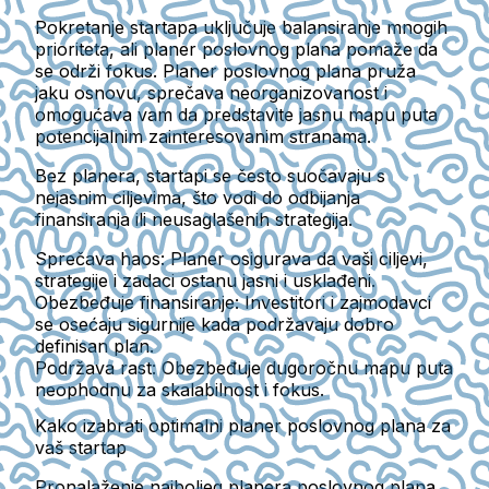
Pokretanje startapa uključuje balansiranje mnogih
prioriteta, ali planer poslovnog plana pomaže da
se održi fokus. Planer poslovnog plana pruža
jaku osnovu, sprečava neorganizovanost i
omogućava vam da predstavite jasnu mapu puta
potencijalnim zainteresovanim stranama.
Bez planera, startapi se često suočavaju s
nejasnim ciljevima, što vodi do odbijanja
finansiranja ili neusaglašenih strategija.
Sprečava haos:
Planer osigurava da vaši ciljevi,
strategije i zadaci ostanu jasni i usklađeni.
Obezbeđuje finansiranje:
Investitori i zajmodavci
se osećaju sigurnije kada podržavaju dobro
definisan plan.
Podržava rast:
Obezbeđuje dugoročnu mapu puta
neophodnu za skalabilnost i fokus.
Kako izabrati optimalni planer poslovnog plana za
vaš startap
Pronalaženje najboljeg planera poslovnog plana