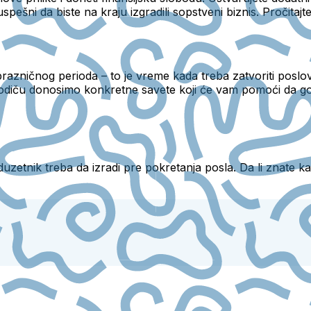
pešni da biste na kraju izgradili sopstveni biznis. Pročitajte 
azničnog perioda – to je vreme kada treba zatvoriti poslov
odiču donosimo konkretne savete koji će vam pomoći da god
etnik treba da izradi pre pokretanja posla. Da li znate kak