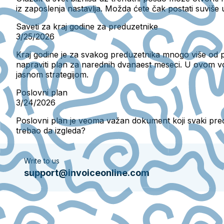
iz zaposlenja nastavlja. Možda ćete čak postati suviše us
Saveti za kraj godine za preduzetnike
3/25/2026
Kraj godine je za svakog preduzetnika mnogo više od pr
napraviti plan za narednih dvanaest meseci. U ovom v
jasnom strategijom.
Poslovni plan
3/24/2026
Poslovni plan je veoma važan dokument koji svaki preduz
trebao da izgleda?
Write to us
support@invoiceonline.com