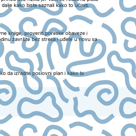
dalje kako biste saznali kako to učiniti.
ne knjige, proveriti poreske obaveze i
inu završite bez stresa i uđete u novu sa
o da izradite poslovni plan i kako bi