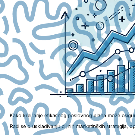
Kako kreiranje efikasnog poslovnog plana može osigur
Radi se o usklađivanju ciljnih marketinških strategija,