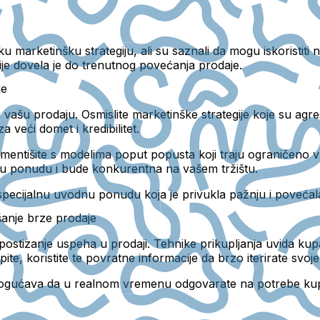
u marketinšku strategiju, ali su saznali da mogu iskoristiti 
gije dovela je do trenutnog povećanja prodaje.
je
ašu prodaju. Osmislite marketinške strategije koje su agres
 veći domet i kredibilitet.
imentišite s modelima poput popusta koji traju ograničeno 
nu ponudu i bude konkurentna na vašem tržištu.
specijalnu uvodnu ponudu koja je privukla pažnju i poveća
šanje brze prodaje
postizanje uspeha u prodaji. Tehnike prikupljanja uvida k
te, koristite te povratne informacije da brzo iterirate svoje
 omogućava da u realnom vremenu odgovarate na potrebe kup