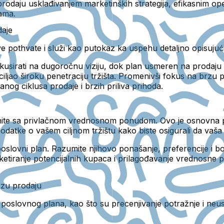
prodaju usklađivanjem marketinških strategija, efikasnim 
ama.
daje
e pothvate i služi kao putokaz ka uspehu detaljno opisujući
kusirati na dugoročnu viziju, dok plan usmeren na prodaju 
iljao široku penetraciju tržišta. Promenivši fokus na brzu p
nog ciklusa prodaje i brzih priliva prihoda.
čnite sa privlačnom vrednosnom ponudom. Ovo je osnovna po
datke o vašem ciljnom tržištu kako biste osigurali da va
poslovni plan. Razumite njihovo ponašanje, preferencije i bo
anketiranje potencijalnih kupaca i prilagođavanje vrednosne
rzu prodaju
a poslovnog plana, kao što su precenjivanje potražnje i ne