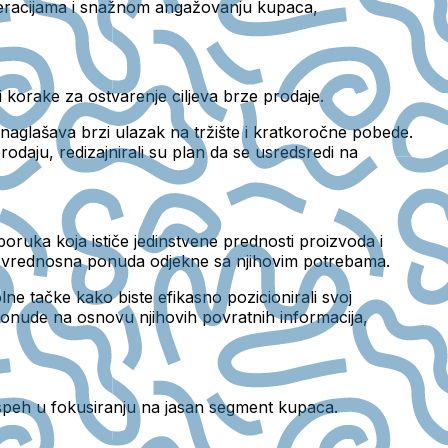
operacijama i snažnom angažovanju kupaca,
 korake za ostvarenje ciljeva brze prodaje.
naglašava brzi ulazak na tržište i kratkoročne pobede.
rodaju, redizajnirali su plan da se usredsredi na
ruka koja ističe jedinstvene prednosti proizvoda i
ša vrednosna ponuda odjekne sa njihovim potrebama.
lne tačke kako biste efikasno pozicionirali svoj
 ponude na osnovu njihovih povratnih informacija,
uspeh u fokusiranju na jasan segment kupaca.