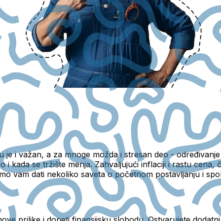
s? Tu je i važan, a za mnoge možda i stresan deo - određiva
 i kada se tržište menja. Zahvaljujući inflaciji i rastu cena,
 vam dati nekoliko saveta o početnom postavljanju i spolj
ove prilike i doneti finansijsku slobodu. Ostvarujete dodatn