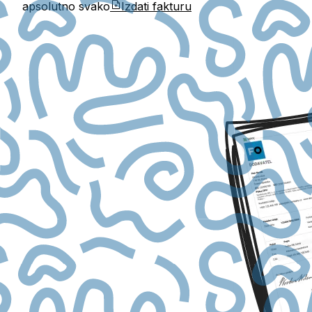
apsolutno svako
Izdati fakturu