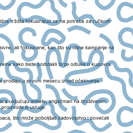
nišne tržišta fokusirajući se na potrebe za ručkom
ivne, ali fokusirane, kao što su ciljne kampanje na
vreme kako biste podstakli brze odluke o kupovini.
la prodaju u prvom mesecu iznad očekivanja.
upaca uključuju ankete, angažman na društvenim
 proizvode ili usluge.
aca, što može poboljšati zadovoljstvo i povećati