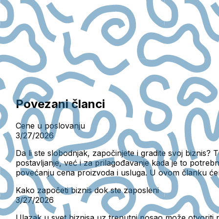
Povezani članci
Cene u poslovanju
3/27/2026
Da li ste slobodnjak, započinjete i gradite svoj bizni
postavljanje, već i za prilagođavanje kada je to potrebno
povećanju cena proizvoda i usluga. U ovom članku ćemo
Kako započeti biznis dok ste zaposleni
3/27/2026
Ulazak u svet biznisa uz trenutni posao može otvoriti n