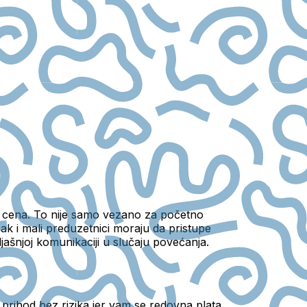
nje cena. To nije samo vezano za početno
 čak i mali preduzetnici moraju da pristupe
ašnjoj komunikaciji u slučaju povećanja.
i prihod bez rizika jer vam se redovna plata