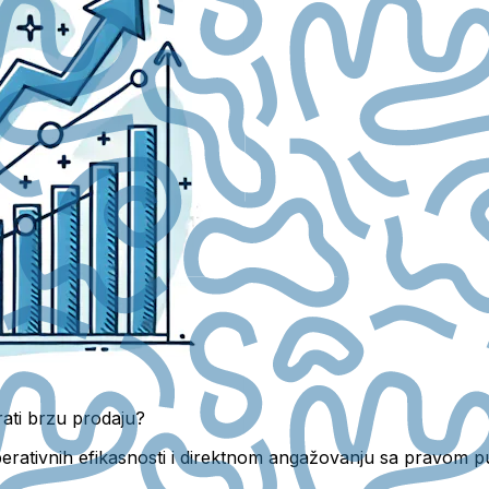
ati brzu prodaju?
 operativnih efikasnosti i direktnom angažovanju sa pravom p