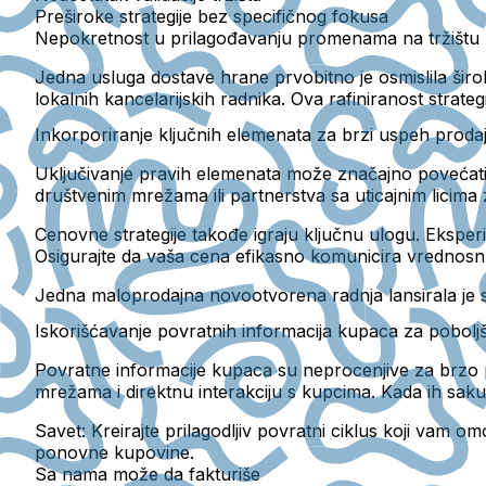
Preširoke strategije bez specifičnog fokusa
Nepokretnost u prilagođavanju promenama na tržištu
Jedna usluga dostave hrane prvobitno je osmislila širok
lokalnih kancelarijskih radnika. Ova rafiniranost strate
Inkorporiranje ključnih elemenata za brzi uspeh proda
Uključivanje pravih elemenata može značajno povećati v
društvenim mrežama ili partnerstva sa uticajnim licima za
Cenovne strategije takođe igraju ključnu ulogu. Eksper
Osigurajte da vaša cena efikasno komunicira vrednos
Jedna maloprodajna novootvorena radnja lansirala je 
Iskorišćavanje povratnih informacija kupaca za pobolj
Povratne informacije kupaca su neprocenjive za brzo 
mrežama i direktnu interakciju s kupcima. Kada ih sakupi
Savet:
Kreirajte prilagodljiv povratni ciklus koji vam
ponovne kupovine.
Sa nama može da fakturiše