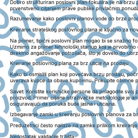
Dobro strukturiran poslovni plan fokusira se na brzu 
prvenstveno ciljanjem prave publike privlačnim ponud
Razumevanje kako poslovni planovi vode do brze pro
Kreiranje strateškog poslovnog plana je ključno za nov
Na primer, tipični poslovni plan mogao bi se snažno fo
Uzmimo za primer tehnološki startup koji je prvobitno c
direktno angažovanje potrošača, što je dovelo do ubrza
Kreiranje poslovnog plana za brz uticaj na prodaju
Kako bi osmislili plan koji povećava brzu prodaju, po
uverava kupce da obave kupovinu. Prikupite obimne po
Savet:
Koristite korisničke persone da prilagodite svoj 
proizvod. Primer ciljane istraživačke metodologije je 
osiguravajući da poruka bude jasna i uticajna.
Izbegavanje zamki u kreiranju poslovnih planova za b
Preduzetnici često nailaze na zamke prilikom kreiranj
Nedostatak validacije tržišta