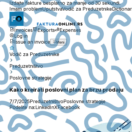
Izdajte fakture besplatno za manje od 30 sekundi.
Imam problem
Uputstva
Vodič za Preduzetnike
Dictiona
Invoices
Exports
Expenses
Log in
Issue an invoice
Meni
Vodič za Preduzetnike
Preduzetništvo
Poslovne strategije
Kako kreirati poslovni plan za brzu prodaju
7/7/2025
Preduzetništvo
Poslovne strategije
Podelite na:
LinkedIn
X
Facebook