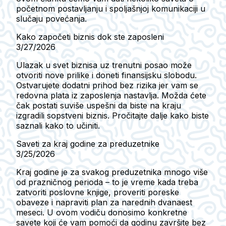
početnom postavljanju i spoljašnjoj komunikaciji u
slučaju povećanja.
Kako započeti biznis dok ste zaposleni
3/27/2026
Ulazak u svet biznisa uz trenutni posao može
otvoriti nove prilike i doneti finansijsku slobodu.
Ostvarujete dodatni prihod bez rizika jer vam se
redovna plata iz zaposlenja nastavlja. Možda ćete
čak postati suviše uspešni da biste na kraju
izgradili sopstveni biznis. Pročitajte dalje kako biste
saznali kako to učiniti.
Saveti za kraj godine za preduzetnike
3/25/2026
Kraj godine je za svakog preduzetnika mnogo više
od prazničnog perioda – to je vreme kada treba
zatvoriti poslovne knjige, proveriti poreske
obaveze i napraviti plan za narednih dvanaest
meseci. U ovom vodiču donosimo konkretne
savete koji će vam pomoći da godinu završite bez