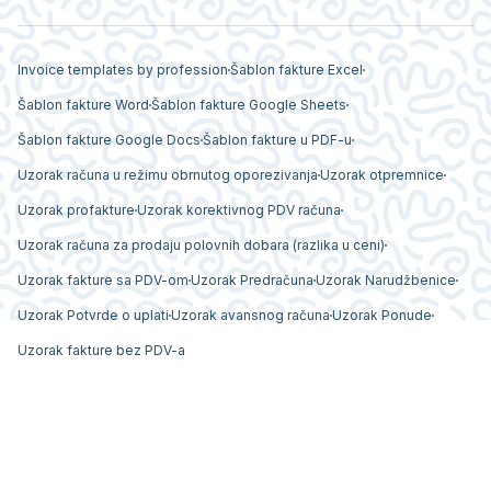
Invoice templates by profession
Šablon fakture Excel
Šablon fakture Word
Šablon fakture Google Sheets
Šablon fakture Google Docs
Šablon fakture u PDF-u
Uzorak računa u režimu obrnutog oporezivanja
Uzorak otpremnice
Uzorak profakture
Uzorak korektivnog PDV računa
Uzorak računa za prodaju polovnih dobara (razlika u ceni)
Uzorak fakture sa PDV-om
Uzorak Predračuna
Uzorak Narudžbenice
Uzorak Potvrde o uplati
Uzorak avansnog računa
Uzorak Ponude
Uzorak fakture bez PDV-a