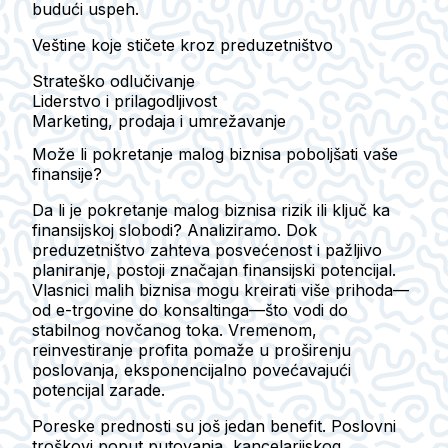
budući uspeh.
Veštine koje stičete kroz preduzetništvo
Strateško odlučivanje
Liderstvo i prilagodljivost
Marketing, prodaja i umrežavanje
Može li pokretanje malog biznisa poboljšati vaše
finansije?
Da li je pokretanje malog biznisa rizik ili ključ ka
finansijskoj slobodi? Analiziramo. Dok
preduzetništvo zahteva posvećenost i pažljivo
planiranje, postoji značajan finansijski potencijal.
Vlasnici malih biznisa mogu kreirati više prihoda—
od e-trgovine do konsaltinga—što vodi do
stabilnog novčanog toka. Vremenom,
reinvestiranje profita pomaže u proširenju
poslovanja, eksponencijalno povećavajući
potencijal zarade.
Poreske prednosti su još jedan benefit. Poslovni
troškovi poput putovanja, kancelarijskog