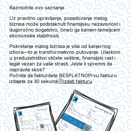
Razmotrite ovo saznanje
Uz pravilno upravljanje, posedovanje malog
biznisa može podstaknuti finansijsku nezavisnost i
dugoročno bogatstvo, čineći ga kamen-temeljcem
ekonomske stabilnosti.
Pokretanje malog biznisa je više od karijernog
izbora—to je transformativno putovanje. Ulaskom
u preduzetništvo stičete veštine, finansijski rast i
legat vezan za vaše strasti. Jeste li spremni da
napravite skok?
Počnite da fakturišete BESPLATNO
Prvu fakturu
izdajete za
30 sekundi
Izdati fakturu