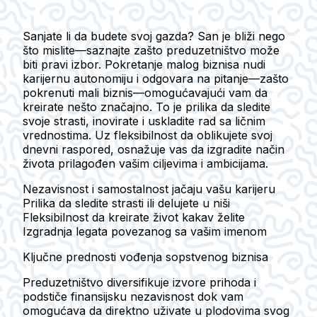
Sanjate li da budete svoj gazda? San je bliži nego
što mislite—saznajte zašto preduzetništvo može
biti pravi izbor. Pokretanje malog biznisa nudi
karijernu autonomiju i odgovara na pitanje—zašto
pokrenuti mali biznis—omogućavajući vam da
kreirate nešto značajno. To je prilika da sledite
svoje strasti, inovirate i uskladite rad sa ličnim
vrednostima. Uz fleksibilnost da oblikujete svoj
dnevni raspored, osnažuje vas da izgradite način
života prilagođen vašim ciljevima i ambicijama.
Nezavisnost i samostalnost jačaju vašu karijeru
Prilika da sledite strasti ili delujete u niši
Fleksibilnost da kreirate život kakav želite
Izgradnja legata povezanog sa vašim imenom
Ključne prednosti vođenja sopstvenog biznisa
Preduzetništvo diversifikuje izvore prihoda i
podstiče finansijsku nezavisnost dok vam
omogućava da direktno uživate u plodovima svog