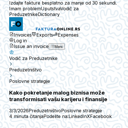
Izdajte fakture besplatno za manje od 30 sekundi.
Imam problem
Uputstva
Vodič za
Preduzetnike
Dictionary
Invoices
Exports
Expenses
Log in
Issue an invoice
Meni
Vodič za Preduzetnike
Preduzetništvo
Poslovne strategije
Kako pokretanje malog biznisa može
transformisati vašu karijeru i finansije
3/3/2026
Preduzetništvo
Poslovne strategije
4 minuta čitanja
Podelite na:
LinkedIn
X
Facebook