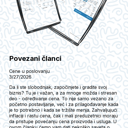
Povezani članci
Cene u poslovanju
3/27/2026
Da li ste slobodnjak, započinjete i gradite svoj
biznis? Tu je i važan, a za mnoge možda i stresan
deo - određivanje cena. To nije samo vezano za
početno postavljanje, već i za prilagođavanje kada
je to potrebno i kada se tržište menja. Zahvaljujući
inflaciji i rastu cena, čak i mali preduzetnici moraju
da pristupe povećanju cena proizvoda i usluga. U
ovom članku ćemo vam dati nekoliko saveta o