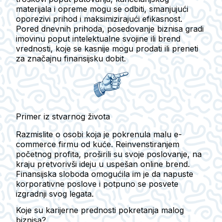
materijala i opreme mogu se odbiti, smanjujući
oporezivi prihod i maksimizirajući efikasnost.
Pored dnevnih prihoda, posedovanje biznisa gradi
imovinu poput intelektualne svojine ili brend
vrednosti, koje se kasnije mogu prodati ili preneti
za značajnu finansijsku dobit.
Primer iz stvarnog života
Razmislite o osobi koja je pokrenula malu e-
commerce firmu od kuće. Reinvenstiranjem
početnog profita, proširili su svoje poslovanje, na
kraju pretvorivši ideju u uspešan online brend.
Finansijska sloboda omogućila im je da napuste
korporativne poslove i potpuno se posvete
izgradnji svog legata.
Koje su karijerne prednosti pokretanja malog
biznisa?