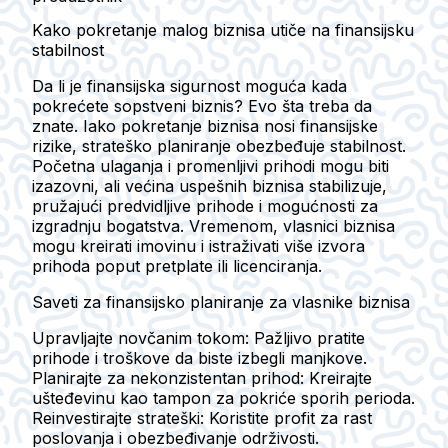
Kako pokretanje malog biznisa utiče na finansijsku
stabilnost
Da li je finansijska sigurnost moguća kada
pokrećete sopstveni biznis? Evo šta treba da
znate. Iako pokretanje biznisa nosi finansijske
rizike, strateško planiranje obezbeđuje stabilnost.
Početna ulaganja i promenljivi prihodi mogu biti
izazovni, ali većina uspešnih biznisa stabilizuje,
pružajući predvidljive prihode i mogućnosti za
izgradnju bogatstva. Vremenom, vlasnici biznisa
mogu kreirati imovinu i istraživati više izvora
prihoda poput pretplate ili licenciranja.
Saveti za finansijsko planiranje za vlasnike biznisa
Upravljajte novčanim tokom:
Pažljivo pratite
prihode i troškove da biste izbegli manjkove.
Planirajte za nekonzistentan prihod:
Kreirajte
ušteđevinu kao tampon za pokriće sporih perioda.
Reinvestirajte strateški:
Koristite profit za rast
poslovanja i obezbeđivanje održivosti.