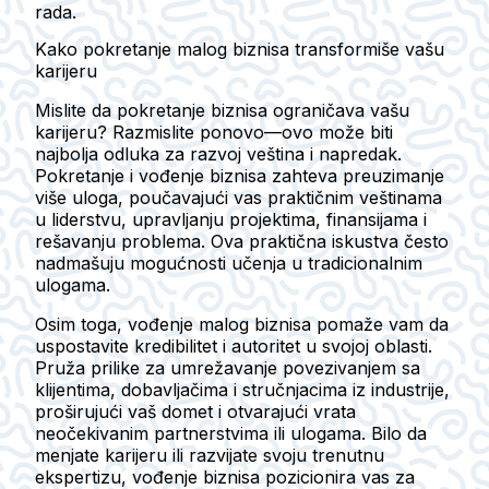
rada.
Kako pokretanje malog biznisa transformiše vašu
karijeru
Mislite da pokretanje biznisa ograničava vašu
karijeru? Razmislite ponovo—ovo može biti
najbolja odluka za razvoj veština i napredak.
Pokretanje i vođenje biznisa zahteva preuzimanje
više uloga, poučavajući vas praktičnim veštinama
u liderstvu, upravljanju projektima, finansijama i
rešavanju problema. Ova praktična iskustva često
nadmašuju mogućnosti učenja u tradicionalnim
ulogama.
Osim toga, vođenje malog biznisa pomaže vam da
uspostavite kredibilitet i autoritet u svojoj oblasti.
Pruža prilike za umrežavanje povezivanjem sa
klijentima, dobavljačima i stručnjacima iz industrije,
proširujući vaš domet i otvarajući vrata
neočekivanim partnerstvima ili ulogama. Bilo da
menjate karijeru ili razvijate svoju trenutnu
ekspertizu, vođenje biznisa pozicionira vas za