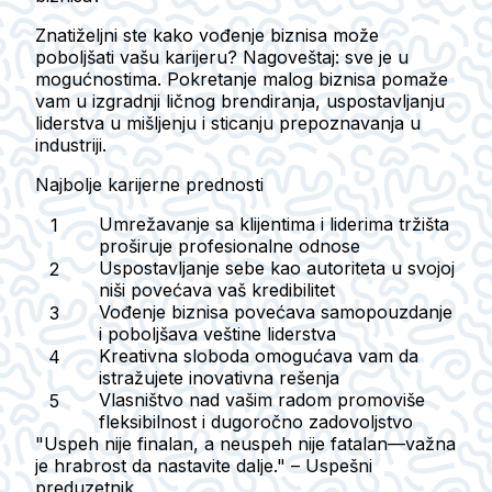
Znatiželjni ste kako vođenje biznisa može
poboljšati vašu karijeru? Nagoveštaj: sve je u
mogućnostima. Pokretanje malog biznisa pomaže
vam u izgradnji ličnog brendiranja, uspostavljanju
liderstva u mišljenju i sticanju prepoznavanja u
industriji.
Najbolje karijerne prednosti
Umrežavanje sa klijentima i liderima tržišta
proširuje profesionalne odnose
Uspostavljanje sebe kao autoriteta u svojoj
niši povećava vaš kredibilitet
Vođenje biznisa povećava samopouzdanje
i poboljšava veštine liderstva
Kreativna sloboda omogućava vam da
istražujete inovativna rešenja
Vlasništvo nad vašim radom promoviše
fleksibilnost i dugoročno zadovoljstvo
"Uspeh nije finalan, a neuspeh nije fatalan—važna
je hrabrost da nastavite dalje." – Uspešni
preduzetnik