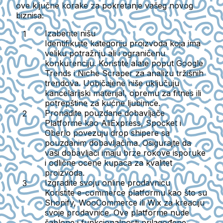
ove ključne korake za pokretanje vašeg novog
biznisa:
Izaberite nišu
Identifikujte kategoriju proizvoda koja ima
veliku potražnju ali i ograničenu
konkurenciju. Koristite alate poput Google
Trends i Niche Scraper za analizu tržišnih
trendova. Uobičajene niše uključuju
kancelarijski materijal, opremu za fitnes ili
potrepštine za kućne ljubimce.
Pronađite pouzdane dobavljače
Platforme kao AliExpress, Spocket i
Oberlo povezuju drop shipere sa
pouzdanim dobavljačima. Osigurajte da
vaši dobavljači imaju brze rokove isporuke
i odlične ocene kupaca za kvalitet
proizvoda.
Izgradite svoju online prodavnicu
Koristite e-commerce platformu kao što su
Shopify, WooCommerce ili Wix za kreaciju
svoje prodavnice. Ove platforme nude
šablone i funkcionalnosti prilagođene