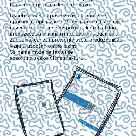
fokusirana na praznike ili trendove.
Uspeh drop ship posla zavisi od pripreme,
upornosti i optimizacije. Prateći korake i strategije
navedene gore, možete pokrenuti profitabilno
preduzeće sa minimalnim početnim ulaganjem.
Započnite danas i pretvorite svoju preduzetničku
viziju u uspešan online biznis!
Sa nama može da fakturiše
apsolutno svako
Izdati fakturu