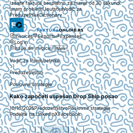
Izdajte fakture besplatno za manje od 30 sekundi.
Imam problem
Uputstva
Vodič za
Preduzetnike
Dictionary
Invoices
Exports
Expenses
Log in
Issue an invoice
Meni
Vodič za Preduzetnike
Preduzetništvo
Poslovne strategije
Kako započeti uspešan Drop Ship posao
10/16/2025
Preduzetništvo
Poslovne strategije
Podelite na:
LinkedIn
X
Facebook