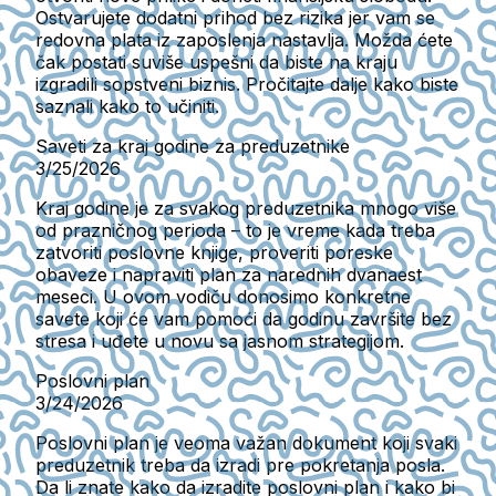
Ostvarujete dodatni prihod bez rizika jer vam se
redovna plata iz zaposlenja nastavlja. Možda ćete
čak postati suviše uspešni da biste na kraju
izgradili sopstveni biznis. Pročitajte dalje kako biste
saznali kako to učiniti.
Saveti za kraj godine za preduzetnike
3/25/2026
Kraj godine je za svakog preduzetnika mnogo više
od prazničnog perioda – to je vreme kada treba
zatvoriti poslovne knjige, proveriti poreske
obaveze i napraviti plan za narednih dvanaest
meseci. U ovom vodiču donosimo konkretne
savete koji će vam pomoći da godinu završite bez
stresa i uđete u novu sa jasnom strategijom.
Poslovni plan
3/24/2026
Poslovni plan je veoma važan dokument koji svaki
preduzetnik treba da izradi pre pokretanja posla.
Da li znate kako da izradite poslovni plan i kako bi