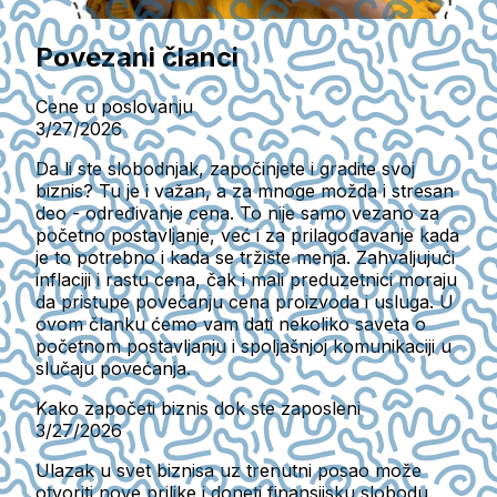
Povezani članci
Cene u poslovanju
3/27/2026
Da li ste slobodnjak, započinjete i gradite svoj
biznis? Tu je i važan, a za mnoge možda i stresan
deo - određivanje cena. To nije samo vezano za
početno postavljanje, već i za prilagođavanje kada
je to potrebno i kada se tržište menja. Zahvaljujući
inflaciji i rastu cena, čak i mali preduzetnici moraju
da pristupe povećanju cena proizvoda i usluga. U
ovom članku ćemo vam dati nekoliko saveta o
početnom postavljanju i spoljašnjoj komunikaciji u
slučaju povećanja.
Kako započeti biznis dok ste zaposleni
3/27/2026
Ulazak u svet biznisa uz trenutni posao može
otvoriti nove prilike i doneti finansijsku slobodu.