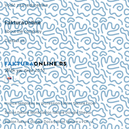
Vodič za Preduzetnike
FakturaOnline
About the company
Contact us
With you since 2010
Invoice templates by profession
Šablon fakture Excel
Šablon fakture Word
Šablon fakture Google Sheets
Šablon fakture Google Docs
Šablon fakture u PDF-u