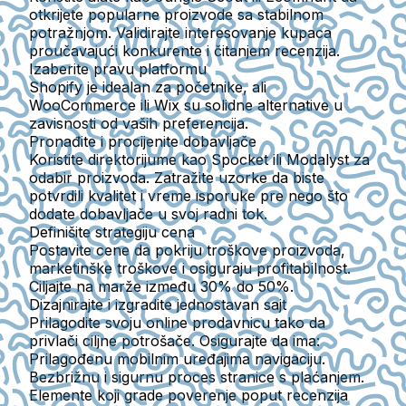
otkrijete popularne proizvode sa stabilnom
potražnjom. Validirajte interesovanje kupaca
proučavajući konkurente i čitanjem recenzija.
Izaberite pravu platformu
Shopify je idealan za početnike, ali
WooCommerce ili Wix su solidne alternative u
zavisnosti od vaših preferencija.
Pronađite i procijenite dobavljače
Koristite direktorijume kao Spocket ili Modalyst za
odabir proizvoda. Zatražite uzorke da biste
potvrdili kvalitet i vreme isporuke pre nego što
dodate dobavljače u svoj radni tok.
Definišite strategiju cena
Postavite cene da pokriju troškove proizvoda,
marketinške troškove i osiguraju profitabilnost.
Ciljajte na marže između 30% do 50%.
Dizajnirajte i izgradite jednostavan sajt
Prilagodite svoju online prodavnicu tako da
privlači ciljne potrošače. Osigurajte da ima:
Prilagođenu mobilnim uređajima navigaciju.
Bezbrižnu i sigurnu proces stranice s plaćanjem.
Elemente koji grade poverenje poput recenzija