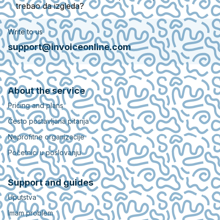
trebao da izgleda?
Write to us
support@invoiceonline.com
About the service
Pricing and plans
Često postavljana pitanja
Neprofitne organizacije
Početnici u poslovanju
Support and guides
Uputstva
Imam problem