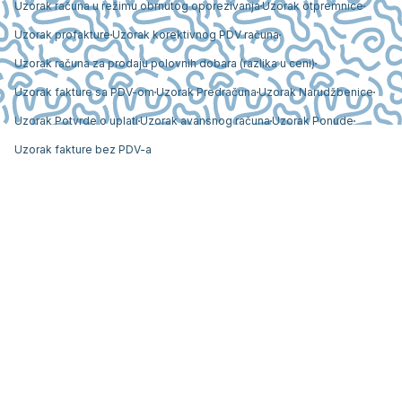
Uzorak računa u režimu obrnutog oporezivanja
Uzorak otpremnice
Uzorak profakture
Uzorak korektivnog PDV računa
Uzorak računa za prodaju polovnih dobara (razlika u ceni)
Uzorak fakture sa PDV-om
Uzorak Predračuna
Uzorak Narudžbenice
Uzorak Potvrde o uplati
Uzorak avansnog računa
Uzorak Ponude
Uzorak fakture bez PDV-a