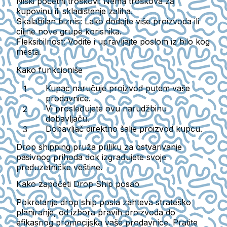
Niski početni troškovi
: Nema troškova za
kupovinu ili skladištenje zaliha.
Skalabilan biznis
: Lako dodajte više proizvoda ili
ciljne nove grupe korisnika.
Fleksibilnost
: Vodite i upravljajte poslom iz bilo kog
mesta.
Kako funkcioniše
Kupac naručuje proizvod putem vaše
prodavnice.
Vi prosleđujete ovu narudžbinu
dobavljaču.
Dobavljač direktno šalje proizvod kupcu.
Drop shipping pruža priliku za ostvarivanje
pasivnog prihoda dok izgrađujete svoje
preduzetničke veštine.
Kako započeti Drop Ship posao
Pokretanje drop ship posla zahteva strateško
planiranje, od izbora pravih proizvoda do
efikasnog promocijska vaše prodavnice. Pratite