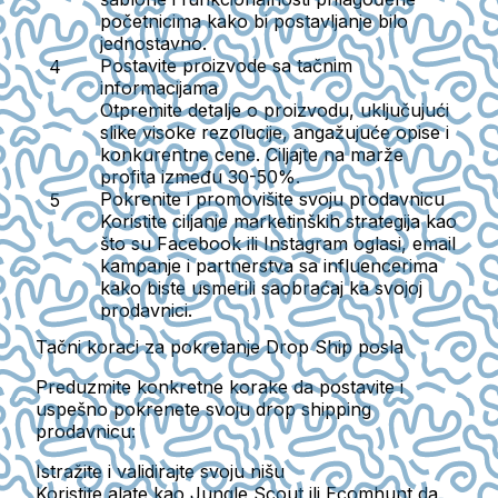
početnicima kako bi postavljanje bilo
jednostavno.
Postavite proizvode sa tačnim
informacijama
Otpremite detalje o proizvodu, uključujući
slike visoke rezolucije, angažujuće opise i
konkurentne cene. Ciljajte na marže
profita između 30-50%.
Pokrenite i promovišite svoju prodavnicu
Koristite ciljanje marketinških strategija kao
što su Facebook ili Instagram oglasi, email
kampanje i partnerstva sa influencerima
kako biste usmerili saobraćaj ka svojoj
prodavnici.
Tačni koraci za pokretanje Drop Ship posla
Preduzmite konkretne korake da postavite i
uspešno pokrenete svoju drop shipping
prodavnicu:
Istražite i validirajte svoju nišu
Koristite alate kao Jungle Scout ili Ecomhunt da