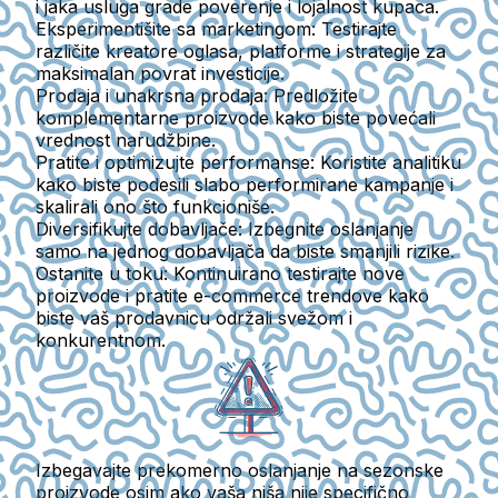
i jaka usluga grade poverenje i lojalnost kupaca.
Eksperimentišite sa marketingom
: Testirajte
različite kreatore oglasa, platforme i strategije za
maksimalan povrat investicije.
Prodaja i unakrsna prodaja
: Predložite
komplementarne proizvode kako biste povećali
vrednost narudžbine.
Pratite i optimizujte performanse
: Koristite analitiku
kako biste podesili slabo performirane kampanje i
skalirali ono što funkcioniše.
Diversifikujte dobavljače
: Izbegnite oslanjanje
samo na jednog dobavljača da biste smanjili rizike.
Ostanite u toku
: Kontinuirano testirajte nove
proizvode i pratite e-commerce trendove kako
biste vaš prodavnicu održali svežom i
konkurentnom.
Izbegavajte prekomerno oslanjanje na sezonske
proizvode osim ako vaša niša nije specifično