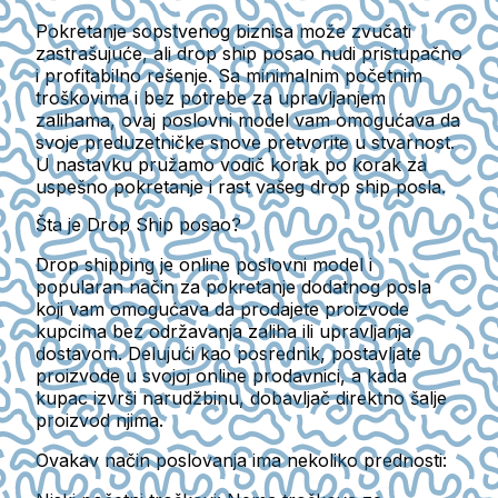
Pokretanje sopstvenog biznisa može zvučati
zastrašujuće, ali drop ship posao nudi pristupačno
i profitabilno rešenje. Sa minimalnim početnim
troškovima i bez potrebe za upravljanjem
zalihama, ovaj poslovni model vam omogućava da
svoje preduzetničke snove pretvorite u stvarnost.
U nastavku pružamo vodič korak po korak za
uspešno pokretanje i rast vašeg drop ship posla.
Šta je Drop Ship posao?
Drop shipping je online poslovni model i
popularan način za pokretanje dodatnog posla
koji vam omogućava da prodajete proizvode
kupcima bez održavanja zaliha ili upravljanja
dostavom. Delujući kao posrednik, postavljate
proizvode u svojoj online prodavnici, a kada
kupac izvrši narudžbinu, dobavljač direktno šalje
proizvod njima.
Ovakav način poslovanja ima nekoliko prednosti: