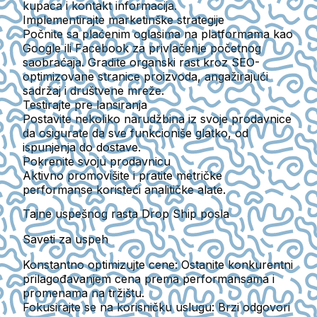
kupaca i kontakt informacija.
Implementirajte marketinške strategije
Počnite sa plaćenim oglasima na platformama kao
Google ili Facebook za privlačenje početnog
saobraćaja. Gradite organski rast kroz SEO-
optimizovane stranice proizvoda, angažirajući
sadržaj i društvene mreže.
Testirajte pre lansiranja
Postavite nekoliko narudžbina iz svoje prodavnice
da osigurate da sve funkcioniše glatko, od
ispunjenja do dostave.
Pokrenite svoju prodavnicu
Aktivno promovišite i pratite metričke
performanse koristeći analitičke alate.
Tajne uspešnog rasta Drop Ship posla
Saveti za uspeh
Konstantno optimizujte cene
: Ostanite konkurentni
prilagođavanjem cena prema performansama i
promenama na tržištu.
Fokusirajte se na korisničku uslugu
: Brzi odgovori