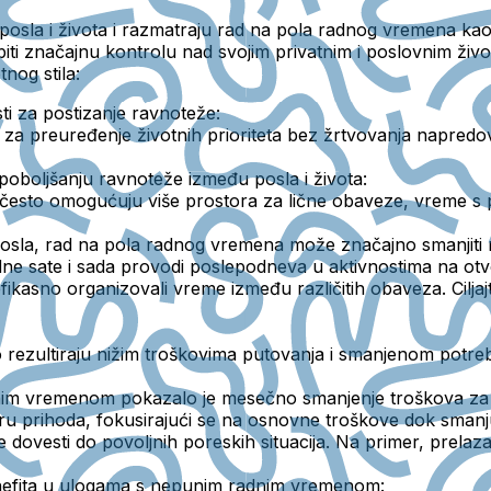
u posla i života i razmatraju rad na pola radnog vremena ka
obiti značajnu kontrolu nad svojim privatnim i poslovnim ž
nog stila:
i za postizanje ravnoteže:
a preuređenje životnih prioriteta bez žrtvovanja napredovan
oboljšanju ravnoteže između posla i života:
sto omogućuju više prostora za lične obaveze, vreme s po
sla, rad na pola radnog vremena može značajno smanjiti niv
adne sate i sada provodi poslepodneva u aktivnostima na ot
efikasno organizovali vreme između različitih obaveza. Ciljajt
rezultiraju nižim troškovima putovanja i smanjenom potr
im vremenom pokazalo je mesečno smanjenje troškova za p
turu prihoda, fokusirajući se na osnovne troškove dok smanj
ovesti do povoljnih poreskih situacija. Na primer, prela
 benefita u ulogama s nepunim radnim vremenom: