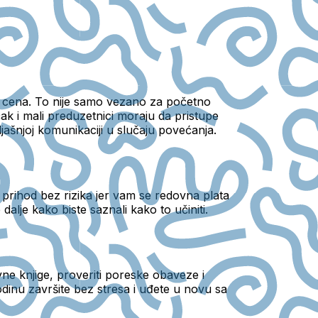
nje cena. To nije samo vezano za početno
 čak i mali preduzetnici moraju da pristupe
ašnjoj komunikaciji u slučaju povećanja.
i prihod bez rizika jer vam se redovna plata
dalje kako biste saznali kako to učiniti.
ne knjige, proveriti poreske obaveze i
inu završite bez stresa i uđete u novu sa