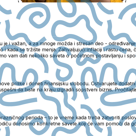
s? Tu je i važan, a za mnoge možda i stresan deo - određiva
 i kada se tržište menja. Zahvaljujući inflaciji i rastu cena,
 vam dati nekoliko saveta o početnom postavljanju i spolj
ove prilike i doneti finansijsku slobodu. Ostvarujete dodatn
pešni da biste na kraju izgradili sopstveni biznis. Pročitajte 
azničnog perioda – to je vreme kada treba zatvoriti poslov
odiču donosimo konkretne savete koji će vam pomoći da god