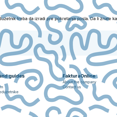
etnik treba da izradi pre pokretanja posla. Da li znate kak
and guides
FakturaOnline
About the company
em
Contact us
eduzetnike