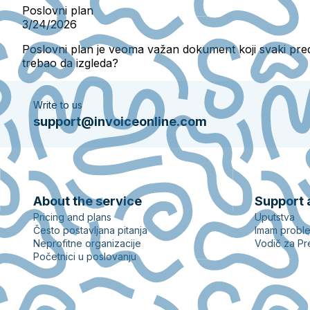
Poslovni plan
3/24/2026
Poslovni plan je veoma važan dokument koji svaki preduz
trebao da izgleda?
Write to us
support@invoiceonline.com
About the service
Support 
Pricing and plans
Uputstva
Često postavljana pitanja
Imam probl
Neprofitne organizacije
Vodič za Pr
Početnici u poslovanju