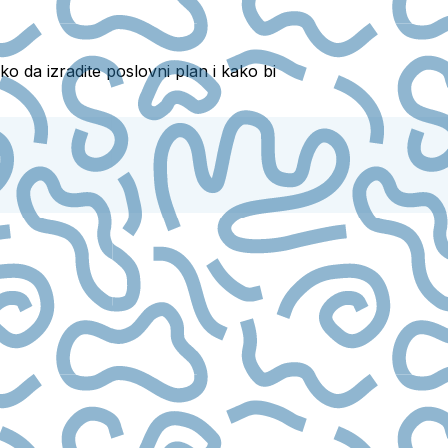
o da izradite poslovni plan i kako bi