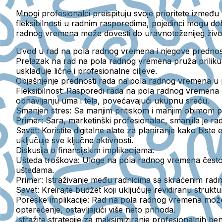
Mnogi profesionalci preispituju svoje prioritete izmeđ
fleksibilnosti u radnim rasporedima, pojedinci mogu d
radnog vremena može dovesti do uravnoteženijeg život
Uvod u rad na pola radnog vremena i njegove prednost
Prelazak na rad na pola radnog vremena pruža priliku z
usklađuje lične i profesionalne ciljeve.
Objašnjenje prednosti rada na pola radnog vremena u p
Fleksibilnost:
Rasporedi rada na pola radnog vremena če
obnavljanju uma i tela, povećavajući ukupnu sreću.
Smanjen stres:
Sa manjim pritiskom i manjim obimom po
Primer:
Sara, marketinški profesionalac, smanjila je r
Savet:
Koristite digitalne alate za planiranje kako biste 
uključuje sve ključne aktivnosti.
Diskusija o finansijskim implikacijama:
Ušteda troškova:
Uloge na pola radnog vremena često 
uštedama.
Primer:
Istraživanje među radnicima sa skraćenim radn
Savet:
Kreirajte budžet koji uključuje revidiranu struk
Poreske implikacije:
Rad na pola radnog vremena može d
opterećenje, ostavljajući više neto prihoda.
Istražite strategije za maksimiziranje profesionalnih