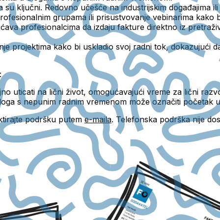
a su ključni. Redovno učešće na industrijskim događajima i
sionalnim grupama ili prisustvovanje vebinarima kako biste 
va profesionalcima da izdaju fakture direktno iz pretraživ
anje projektima kako bi uskladio svoj radni tok, dokazujući d
:
uticati na lični život, omogućavajući vreme za lični razvoj,
, uloga s nepunim radnim vremenom može označiti početak ura
aktirajte podršku putem
e-maila
. Telefonska podrška nije do