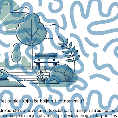
esionalce koji teže boljem životnom stilu?
 kao što su povećana fleksibilnost, smanjen stres i ušteda
ansijsko planiranje i strategije profesionalnog rasta podrža