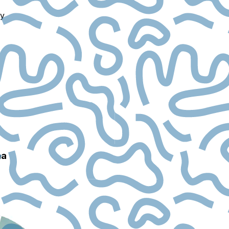
ry
na