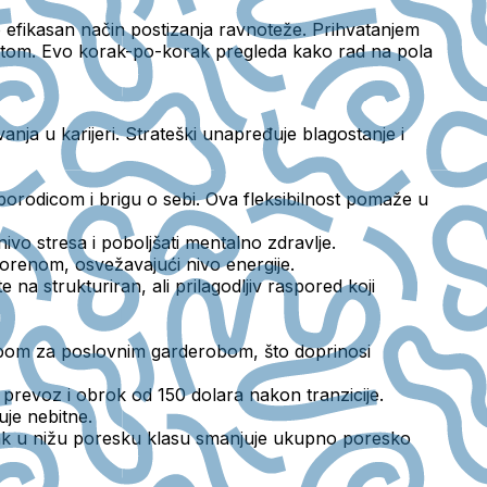
o efikasan način postizanja ravnoteže. Prihvatanjem
ivotom. Evo korak-po-korak pregleda kako rad na pola
ja u karijeri. Strateški unapređuje blagostanje i
rodicom i brigu o sebi. Ova fleksibilnost pomaže u
o stresa i poboljšati mentalno zdravlje.
vorenom, osvežavajući nivo energije.
e na strukturiran, ali prilagodljiv raspored koji
ebom za poslovnim garderobom, što doprinosi
revoz i obrok od 150 dolara nakon tranzicije.
uje nebitne.
zak u nižu poresku klasu smanjuje ukupno poresko