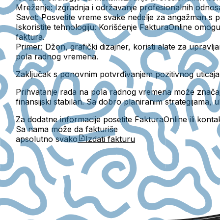
Mreženje:
Izgradnja i održavanje profesionalnih odnos
Savet:
Posvetite vreme svake nedelje za angažman s profe
Iskoristite tehnologiju:
Korišćenje FakturaOnline omoguća
faktura.
Primer:
Džon, grafički dizajner, koristi alate za upravlj
pola radnog vremena.
Zaključak s ponovnim potvrđivanjem pozitivnog uticaja
Prihvatanje rada na pola radnog vremena može značajno 
finansijski stabilan. Sa dobro planiranim strategijama
Za dodatne informacije posetite
FakturaOnline
ili kont
Sa nama može da fakturiše
apsolutno svako
Izdati fakturu