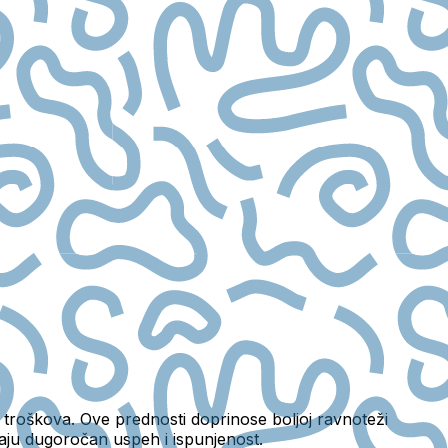
 troškova. Ove prednosti doprinose boljoj ravnoteži
vaju dugoročan uspeh i ispunjenost.