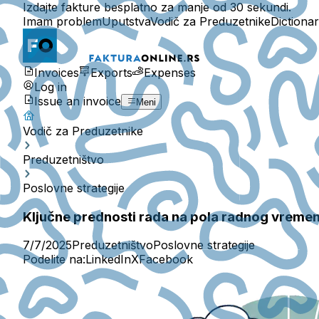
Izdajte fakture besplatno za manje od 30 sekundi.
Imam problem
Uputstva
Vodič za Preduzetnike
Dictiona
Invoices
Exports
Expenses
Log in
Issue an invoice
Meni
Vodič za Preduzetnike
Preduzetništvo
Poslovne strategije
Ključne prednosti rada na pola radnog vreme
7/7/2025
Preduzetništvo
Poslovne strategije
Podelite na:
LinkedIn
X
Facebook