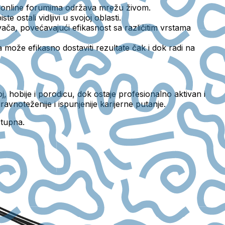
li online forumima održava mrežu živom.
ostali vidljivi u svojoj oblasti.
ača, povećavajući efikasnost sa različitim vrstama
a može efikasno dostaviti rezultate čak i dok radi na
 hobije i porodicu, dok ostaje profesionalno aktivan i
vnoteženije i ispunjenije karijerne putanje.
stupna.