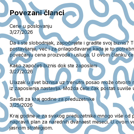
Povezani članci
Cene u poslovanju
3/27/2026
Da li ste slobodnjak, započinjete i gradite svoj bizni
postavljanje, već i za prilagođavanje kada je to potrebno
povećanju cena proizvoda i usluga. U ovom članku ćemo
Kako započeti biznis dok ste zaposleni
3/27/2026
Ulazak u svet biznisa uz trenutni posao može otvoriti n
iz zaposlenja nastavlja. Možda ćete čak postati suviše us
Saveti za kraj godine za preduzetnike
3/25/2026
Kraj godine je za svakog preduzetnika mnogo više od pr
napraviti plan za narednih dvanaest meseci. U ovom v
jasnom strategijom.