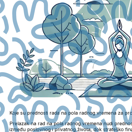
Koje su prednosti rada na pola radnog vremena za prof
Prelazak na rad na pola radnog vremena nudi prednosti
između poslovnog i privatnog života, dok strateško fin