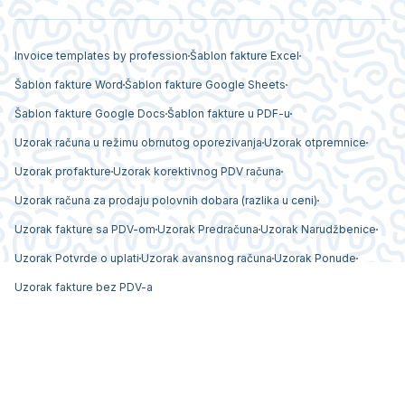
Invoice templates by profession
Šablon fakture Excel
Šablon fakture Word
Šablon fakture Google Sheets
Šablon fakture Google Docs
Šablon fakture u PDF-u
Uzorak računa u režimu obrnutog oporezivanja
Uzorak otpremnice
Uzorak profakture
Uzorak korektivnog PDV računa
Uzorak računa za prodaju polovnih dobara (razlika u ceni)
Uzorak fakture sa PDV-om
Uzorak Predračuna
Uzorak Narudžbenice
Uzorak Potvrde o uplati
Uzorak avansnog računa
Uzorak Ponude
Uzorak fakture bez PDV-a