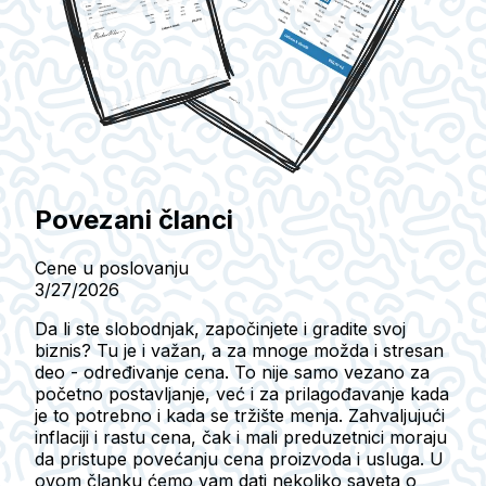
Povezani članci
Cene u poslovanju
3/27/2026
Da li ste slobodnjak, započinjete i gradite svoj
biznis? Tu je i važan, a za mnoge možda i stresan
deo - određivanje cena. To nije samo vezano za
početno postavljanje, već i za prilagođavanje kada
je to potrebno i kada se tržište menja. Zahvaljujući
inflaciji i rastu cena, čak i mali preduzetnici moraju
da pristupe povećanju cena proizvoda i usluga. U
ovom članku ćemo vam dati nekoliko saveta o