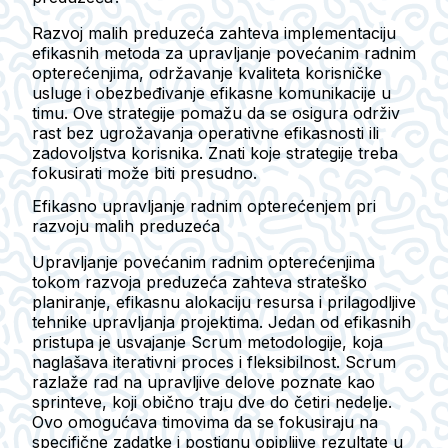
Razvoj malih preduzeća zahteva implementaciju
efikasnih metoda za upravljanje povećanim radnim
opterećenjima, održavanje kvaliteta korisničke
usluge i obezbeđivanje efikasne komunikacije u
timu. Ove strategije pomažu da se osigura održiv
rast bez ugrožavanja operativne efikasnosti ili
zadovoljstva korisnika. Znati koje strategije treba
fokusirati može biti presudno.
Efikasno upravljanje radnim opterećenjem pri
razvoju malih preduzeća
Upravljanje povećanim radnim opterećenjima
tokom razvoja preduzeća zahteva strateško
planiranje, efikasnu alokaciju resursa i prilagodljive
tehnike upravljanja projektima. Jedan od efikasnih
pristupa je usvajanje Scrum metodologije, koja
naglašava iterativni proces i fleksibilnost. Scrum
razlaže rad na upravljive delove poznate kao
sprinteve, koji obično traju dve do četiri nedelje.
Ovo omogućava timovima da se fokusiraju na
specifične zadatke i postignu opipljive rezultate u