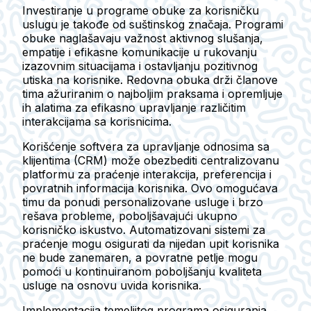
Investiranje u programe obuke za korisničku
uslugu je takođe od suštinskog značaja. Programi
obuke naglašavaju važnost aktivnog slušanja,
empatije i efikasne komunikacije u rukovanju
izazovnim situacijama i ostavljanju pozitivnog
utiska na korisnike. Redovna obuka drži članove
tima ažuriranim o najboljim praksama i opremljuje
ih alatima za efikasno upravljanje različitim
interakcijama sa korisnicima.
Korišćenje softvera za upravljanje odnosima sa
klijentima (CRM) može obezbediti centralizovanu
platformu za praćenje interakcija, preferencija i
povratnih informacija korisnika. Ovo omogućava
timu da ponudi personalizovane usluge i brzo
rešava probleme, poboljšavajući ukupno
korisničko iskustvo. Automatizovani sistemi za
praćenje mogu osigurati da nijedan upit korisnika
ne bude zanemaren, a povratne petlje mogu
pomoći u kontinuiranom poboljšanju kvaliteta
usluge na osnovu uvida korisnika.
Implementacija temeljitog programa osiguranja