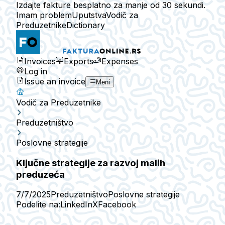
Izdajte fakture besplatno za manje od 30 sekundi.
Imam problem
Uputstva
Vodič za
Preduzetnike
Dictionary
Invoices
Exports
Expenses
Log in
Issue an invoice
Meni
Vodič za Preduzetnike
Preduzetništvo
Poslovne strategije
Ključne strategije za razvoj malih
preduzeća
7/7/2025
Preduzetništvo
Poslovne strategije
Podelite na:
LinkedIn
X
Facebook