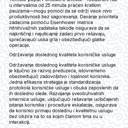
u intervalima od 25 minuta praćen kratkim
pauzama—mogu pomoći da se održi visok nivo
produktivnosti bez sagorevanja. Davanje prioriteta
zadacima pomoću Eisenhower matrice
hitnih/važnih zadataka takođe osigurava da se
najkritičniji i najuticajniji zadaci prvo rešavaju,
sprečavajući uska grla i obezbeđujući glatke
operacije.
Održavanje doslednog kvaliteta korisničke usluge
Održavanje doslednog kvaliteta korisničke usluge
je ključno za razvoj preduzeća, istovremeno
obezbeđujući zadovoljstvo i lojalnost korisnika.
Jedna efikasna strategija je standardizacija
protokola korisničke usluge i obuka zaposlenih da
ih dosledno slede. Razvijanje sveobuhvatnih
smernica usluge, uključujući rešavanje uobičajenih
pitanja korisnika i procedure eskalacije, osigurava
da korisnici primaju doslednu i kvalitetnu uslugu
bez obzira na to sa kojim članom tima su u
interakciji.