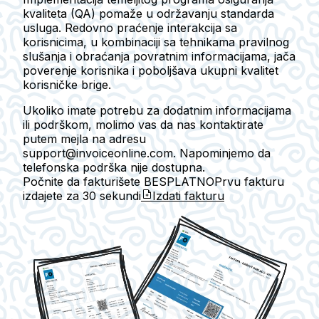
kvaliteta (QA) pomaže u održavanju standarda
usluga. Redovno praćenje interakcija sa
korisnicima, u kombinaciji sa tehnikama pravilnog
slušanja i obraćanja povratnim informacijama, jača
poverenje korisnika i poboljšava ukupni kvalitet
korisničke brige.
Ukoliko imate potrebu za dodatnim informacijama
ili podrškom, molimo vas da nas kontaktirate
putem mejla na adresu
support@invoiceonline.com. Napominjemo da
telefonska podrška nije dostupna.
Počnite da fakturišete BESPLATNO
Prvu fakturu
izdajete za
30 sekundi
Izdati fakturu