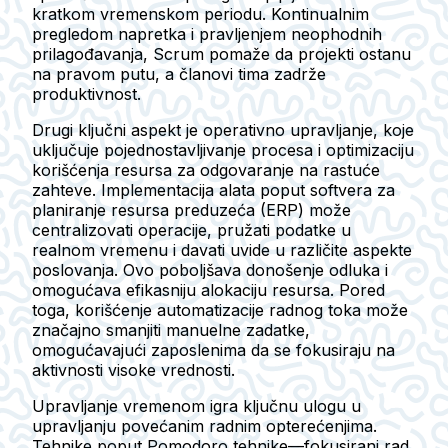
kratkom vremenskom periodu. Kontinualnim
pregledom napretka i pravljenjem neophodnih
prilagođavanja, Scrum pomaže da projekti ostanu
na pravom putu, a članovi tima zadrže
produktivnost.
Drugi ključni aspekt je operativno upravljanje, koje
uključuje pojednostavljivanje procesa i optimizaciju
korišćenja resursa za odgovaranje na rastuće
zahteve. Implementacija alata poput softvera za
planiranje resursa preduzeća (ERP) može
centralizovati operacije, pružati podatke u
realnom vremenu i davati uvide u različite aspekte
poslovanja. Ovo poboljšava donošenje odluka i
omogućava efikasniju alokaciju resursa. Pored
toga, korišćenje automatizacije radnog toka može
značajno smanjiti manuelne zadatke,
omogućavajući zaposlenima da se fokusiraju na
aktivnosti visoke vrednosti.
Upravljanje vremenom igra ključnu ulogu u
upravljanju povećanim radnim opterećenjima.
Tehnike poput Pomodoro tehnike—fokusirani rad