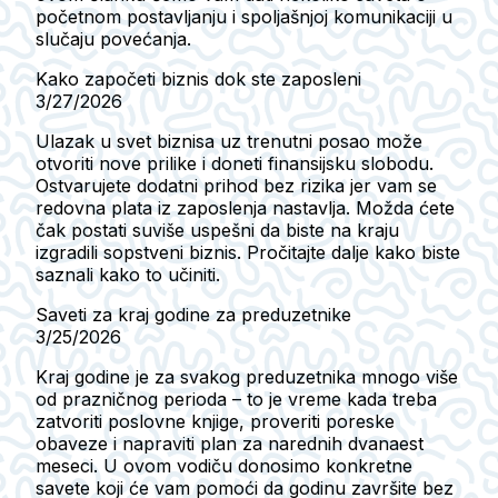
početnom postavljanju i spoljašnjoj komunikaciji u
slučaju povećanja.
Kako započeti biznis dok ste zaposleni
3/27/2026
Ulazak u svet biznisa uz trenutni posao može
otvoriti nove prilike i doneti finansijsku slobodu.
Ostvarujete dodatni prihod bez rizika jer vam se
redovna plata iz zaposlenja nastavlja. Možda ćete
čak postati suviše uspešni da biste na kraju
izgradili sopstveni biznis. Pročitajte dalje kako biste
saznali kako to učiniti.
Saveti za kraj godine za preduzetnike
3/25/2026
Kraj godine je za svakog preduzetnika mnogo više
od prazničnog perioda – to je vreme kada treba
zatvoriti poslovne knjige, proveriti poreske
obaveze i napraviti plan za narednih dvanaest
meseci. U ovom vodiču donosimo konkretne
savete koji će vam pomoći da godinu završite bez