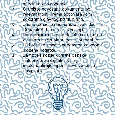
specifično za dodatak.
Grupišite povezane dokumente po
relevantnosti prema odgovarajućim
sekcijama glavnog biznis plana.
Jasno označite i numerišite svaki deo (npr.
Dodatak A: Finansijski izveštaji).
Referencirajte stavke dodatka direktno u
glavnom biznis planu gde je primenljivo.
Uključite rezimee ili napomene za veoma
složene podatke.
Za fizičke kopije koristite oznake ili
nalepnice; za digitalne verzije
implementirajte hiperlinkove za lakšu
navigaciju.