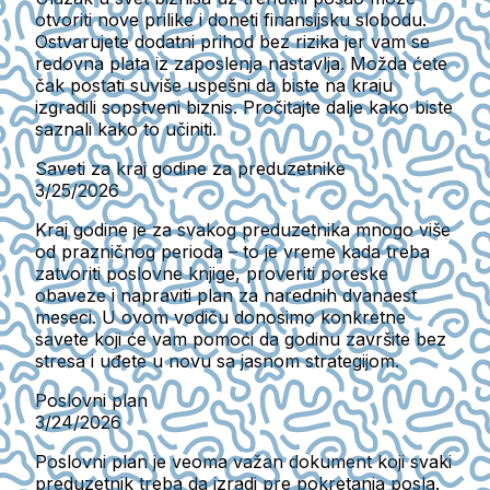
otvoriti nove prilike i doneti finansijsku slobodu.
Ostvarujete dodatni prihod bez rizika jer vam se
redovna plata iz zaposlenja nastavlja. Možda ćete
čak postati suviše uspešni da biste na kraju
izgradili sopstveni biznis. Pročitajte dalje kako biste
saznali kako to učiniti.
Saveti za kraj godine za preduzetnike
3/25/2026
Kraj godine je za svakog preduzetnika mnogo više
od prazničnog perioda – to je vreme kada treba
zatvoriti poslovne knjige, proveriti poreske
obaveze i napraviti plan za narednih dvanaest
meseci. U ovom vodiču donosimo konkretne
savete koji će vam pomoći da godinu završite bez
stresa i uđete u novu sa jasnom strategijom.
Poslovni plan
3/24/2026
Poslovni plan je veoma važan dokument koji svaki
preduzetnik treba da izradi pre pokretanja posla.