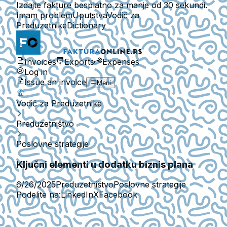
Izdajte fakture besplatno za manje od 30 sekundi.
Imam problem
Uputstva
Vodič za
Preduzetnike
Dictionary
Invoices
Exports
Expenses
Log in
Issue an invoice
Meni
Vodič za Preduzetnike
Preduzetništvo
Poslovne strategije
Ključni elementi u dodatku biznis plana
6/26/2025
Preduzetništvo
Poslovne strategije
Podelite na:
LinkedIn
X
Facebook