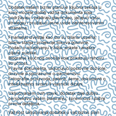
Dodatak vašem biznis planu je ključna sekcija u
kojoj možete dodati važna dokumenta koja
podržavaju i validiraju glavni deo, jačajući vašu
strategiju i pružajući jasne uvide zainteresovanim
stranama.
Finansijski izveštaji kao što su bilansi uspeha,
bilansi stanja i projekcije tokova gotovine.
Podaci o istraživanju tržišta, ankete i analiza
ciljane publike.
Biografije ključnog osoblja koje prikazuju njihovu
stručnost.
Pravna dokumenta, uključujući poslovne dozvole,
dozvole ili sporazume o partnerstvu.
Fotografije proizvoda, patenti, šeme, dokumenti o
intelektualnoj svojini ili vlasnički dizajni.
Uključivanjem ovih stavki, dodatak daje dublju
perspektivu vašem planiranju, spremnosti i pažnji
prema detaljima.
Važnost uključivanja dodatka u vaš biznis plan