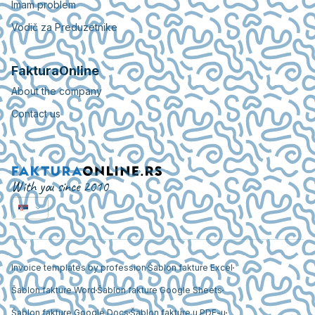
Imam problem
Vodič za Preduzetnike
FakturaOnline
About the company
Contact us
With you since 2010
Invoice templates by profession
Šablon fakture Excel
Šablon fakture Word
Šablon fakture Google Sheets
Šablon fakture Google Docs
Šablon fakture u PDF-u