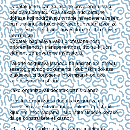
Dodatak je ključan za jačanje poverenja u vašu
poslovnu ponudu. Ova sekcija nudi detaljne
dokaze koji podržavaju tvrdnje navedene u vašem
biznis planu, delujući kao sveobuhvatan izvor za
zainteresovane strane i investitore koji traže više
informacija.
Dodatak naglašava vašu profesionalnost,
pripremljenost i transparentnost, što su ključni
elementi za poverenje investitora.
Takođe osigurava jasnoću balansiranjem između
sažetog glavnog dokumenta i dubinskih dokaza,
olakšavajući donošenje informisanih odluka
zainteresovanih strana.
Kako organizovati dodatak biznis plana?
Pravilna organizacija dodatka osigurava da
zainteresovane strane mogu efikasno pristupiti
ključnim informacijama. Iskoristite sledeće korake
da ga konstruišete efikasno:
Započnite sa sadržajem ili indeksom