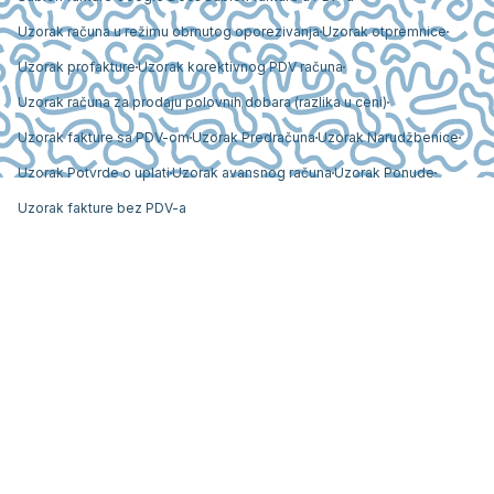
Uzorak računa u režimu obrnutog oporezivanja
Uzorak otpremnice
Uzorak profakture
Uzorak korektivnog PDV računa
Uzorak računa za prodaju polovnih dobara (razlika u ceni)
Uzorak fakture sa PDV-om
Uzorak Predračuna
Uzorak Narudžbenice
Uzorak Potvrde o uplati
Uzorak avansnog računa
Uzorak Ponude
Uzorak fakture bez PDV-a