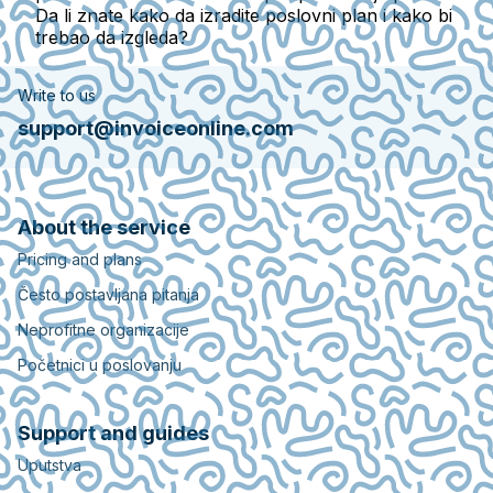
Da li znate kako da izradite poslovni plan i kako bi
trebao da izgleda?
Write to us
support@invoiceonline.com
About the service
Pricing and plans
Često postavljana pitanja
Neprofitne organizacije
Početnici u poslovanju
Support and guides
Uputstva