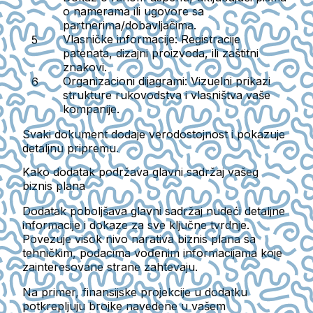
o namerama ili ugovore sa
partnerima/dobavljačima.
Vlasničke informacije
: Registracije
patenata, dizajni proizvoda, ili zaštitni
znakovi.
Organizacioni dijagrami
: Vizuelni prikazi
strukture rukovodstva i vlasništva vaše
kompanije.
Svaki dokument dodaje verodostojnost i pokazuje
detaljnu pripremu.
Kako dodatak podržava glavni sadržaj vašeg
biznis plana
Dodatak poboljšava glavni sadržaj nudeći detaljne
informacije i dokaze za sve ključne tvrdnje.
Povezuje visok nivo narativa biznis plana sa
tehničkim, podacima vođenim informacijama koje
zainteresovane strane zahtevaju.
Na primer,
finansijske projekcije
u dodatku
potkrepljuju brojke navedene u vašem