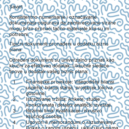
Savjet
Konsistentno numerisanje i označavanje
dokumenata osigurava da zainteresovane strane
mogu brzo pronaći tačno materijale koji su im
potrebni.
Tipični dokumenti pronađeni u dodatku biznis
plana
Određeni dokumenti su univerzalno priznati kao
ključni za efektivan dodatak. Uključite sledeće
tipove u dodatak vašeg biznis plana:
Finansijske projekcije
: Višegodišnji bilansi
uspeha, bilansi stanja, projekcije tokova
gotovine.
Istraživanje tržišta
: Ankete, studije
konkurenata i detaljni analitički izveštaji.
Rezimei tima
: Kvalifikacije i iskustvo
ključnog osoblja.
Ugovori ili memorandumi o razumevanju
:
Dokaz o ranom uspehu, uključujući pisma