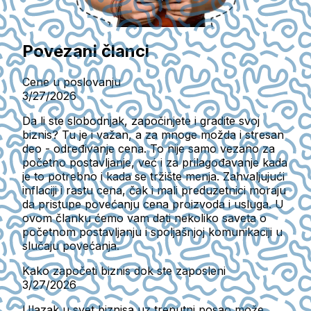
Povezani članci
Cene u poslovanju
3/27/2026
Da li ste slobodnjak, započinjete i gradite svoj
biznis? Tu je i važan, a za mnoge možda i stresan
deo - određivanje cena. To nije samo vezano za
početno postavljanje, već i za prilagođavanje kada
je to potrebno i kada se tržište menja. Zahvaljujući
inflaciji i rastu cena, čak i mali preduzetnici moraju
da pristupe povećanju cena proizvoda i usluga. U
ovom članku ćemo vam dati nekoliko saveta o
početnom postavljanju i spoljašnjoj komunikaciji u
slučaju povećanja.
Kako započeti biznis dok ste zaposleni
3/27/2026
Ulazak u svet biznisa uz trenutni posao može