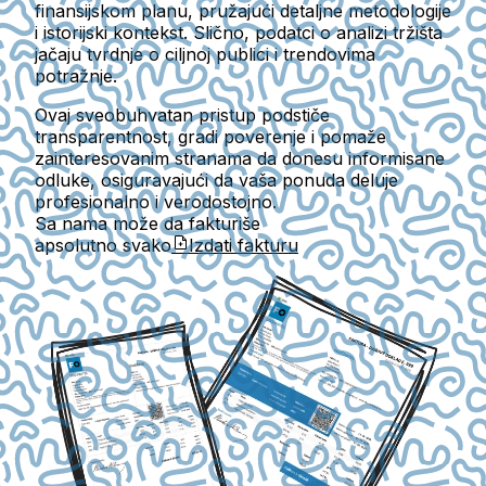
finansijskom planu, pružajući detaljne metodologije
i istorijski kontekst. Slično,
podatci o analizi tržišta
jačaju tvrdnje o ciljnoj publici i trendovima
potražnje.
Ovaj sveobuhvatan pristup podstiče
transparentnost, gradi poverenje i pomaže
zainteresovanim stranama da donesu informisane
odluke, osiguravajući da vaša ponuda deluje
profesionalno i verodostojno.
Sa nama može da fakturiše
apsolutno svako
Izdati fakturu