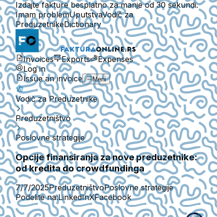
Izdajte fakture besplatno za manje od 30 sekundi.
Imam problem
Uputstva
Vodič za
Preduzetnike
Dictionary
Invoices
Exports
Expenses
Log in
Issue an invoice
Meni
Vodič za Preduzetnike
Preduzetništvo
Poslovne strategije
Opcije finansiranja za nove preduzetnike:
od kredita do crowdfundinga
7/7/2025
Preduzetništvo
Poslovne strategije
Podelite na:
LinkedIn
X
Facebook