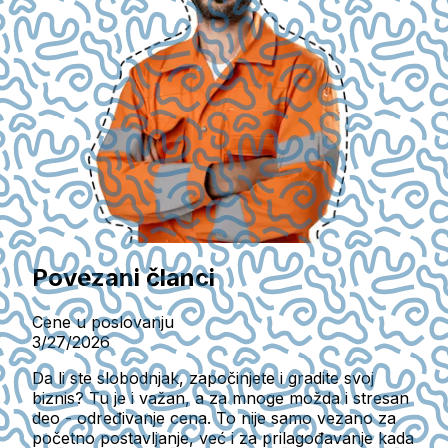
Povezani članci
Cene u poslovanju
3/27/2026
Da li ste slobodnjak, započinjete i gradite svoj
biznis? Tu je i važan, a za mnoge možda i stresan
deo - određivanje cena. To nije samo vezano za
početno postavljanje, već i za prilagođavanje kada