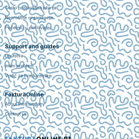
Često postavljana pitanja
Neprofitne organizacije
Početnici u poslovanju
Support and guides
Uputstva
Imam problem
Vodič za Preduzetnike
FakturaOnline
About the company
Contact us