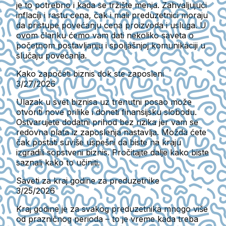
je to potrebno i kada se tržište menja. Zahvaljujući
inflaciji i rastu cena, čak i mali preduzetnici moraju
da pristupe povećanju cena proizvoda i usluga. U
ovom članku ćemo vam dati nekoliko saveta o
početnom postavljanju i spoljašnjoj komunikaciji u
slučaju povećanja.
Kako započeti biznis dok ste zaposleni
3/27/2026
Ulazak u svet biznisa uz trenutni posao može
otvoriti nove prilike i doneti finansijsku slobodu.
Ostvarujete dodatni prihod bez rizika jer vam se
redovna plata iz zaposlenja nastavlja. Možda ćete
čak postati suviše uspešni da biste na kraju
izgradili sopstveni biznis. Pročitajte dalje kako biste
saznali kako to učiniti.
Saveti za kraj godine za preduzetnike
3/25/2026
Kraj godine je za svakog preduzetnika mnogo više
od prazničnog perioda – to je vreme kada treba