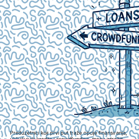
Preduzetnici koji prvi put traže opcije finansiranja,