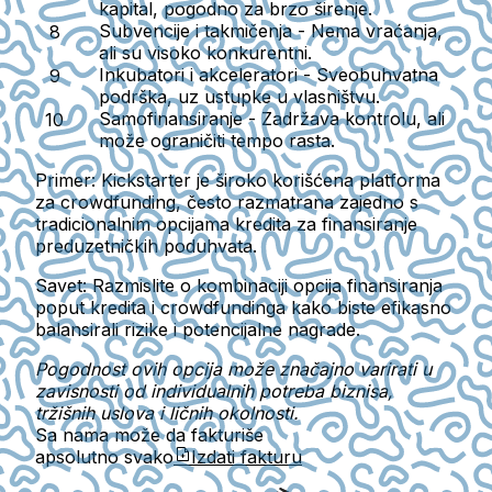
kapital, pogodno za brzo širenje.
Subvencije i takmičenja
- Nema vraćanja,
ali su visoko konkurentni.
Inkubatori i akceleratori
- Sveobuhvatna
podrška, uz ustupke u vlasništvu.
Samofinansiranje
- Zadržava kontrolu, ali
može ograničiti tempo rasta.
Primer:
Kickstarter je široko korišćena platforma
za crowdfunding, često razmatrana zajedno s
tradicionalnim opcijama kredita za finansiranje
preduzetničkih poduhvata.
Savet:
Razmislite o kombinaciji opcija finansiranja
poput kredita i crowdfundinga kako biste efikasno
balansirali rizike i potencijalne nagrade.
Pogodnost ovih opcija može značajno varirati u
zavisnosti od individualnih potreba biznisa,
tržišnih uslova i ličnih okolnosti.
Sa nama može da fakturiše
apsolutno svako
Izdati fakturu