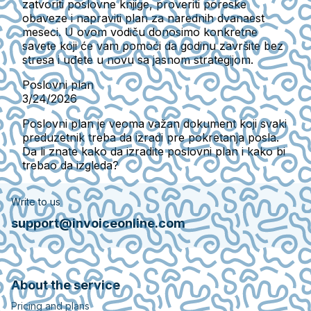
zatvoriti poslovne knjige, proveriti poreske
obaveze i napraviti plan za narednih dvanaest
meseci. U ovom vodiču donosimo konkretne
savete koji će vam pomoći da godinu završite bez
stresa i uđete u novu sa jasnom strategijom.
Poslovni plan
3/24/2026
Poslovni plan je veoma važan dokument koji svaki
preduzetnik treba da izradi pre pokretanja posla.
Da li znate kako da izradite poslovni plan i kako bi
trebao da izgleda?
Write to us
support@invoiceonline.com
About the service
Pricing and plans