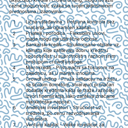
uključujući kredite i crowdfunding, mogu istražiti
razne mogućnosti, svaka sa svojim jedinstvenim
prednostima i izazovima:
Lična ušteđevina
- Potpuna kontrola bez
vraćanja, ali ograničen kapital.
Prijatelji i porodica
- Fleksibilni uslovi,
mada mogu narušiti lične odnose.
Bankarski krediti
- Strukturisane otplate uz
kamatu koje zahtevaju dobru kreditnu
sposobnost, u suprotnosti s raznovrsnim
pristupom crowdfundinga.
Mikrokrediti
- Pristupačni sa fokusom na
zajednicu, ali u manjim iznosima.
Crowdfunding
- Pruža validaciju na tržištu
sa širokim dometom, stvarajući privlačan
dodatak kreditima kada se traže raznoliki
izvori finansiranja, iako zahteva značajne
marketinške napore.
Anđeoski investitori
- Stručnost uz
sredstva, po cenu razvodnjavanja
vlasništva.
Venture kapital
- Velike investicije za