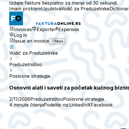
Izdajte fakture besplatno za manje od 30 sekundi.
Imam problem
Uputstva
Vodič za Preduzetnike
Dictiona
Invoices
Exports
Expenses
Log in
Issue an invoice
Meni
Vodič za Preduzetnike
Preduzetništvo
Poslovne strategije
Osnovni alati i saveti za početak kućnog bizni
2/11/2026
Preduzetništvo
Poslovne strategije
4 minuta čitanja
Podelite na:
LinkedIn
X
Facebook