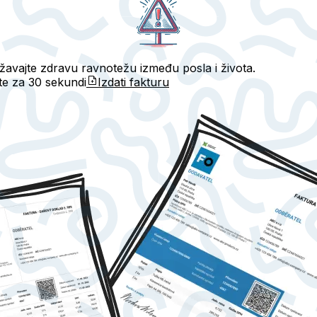
državajte zdravu ravnotežu između posla i života.
ete za
30 sekundi
Izdati fakturu