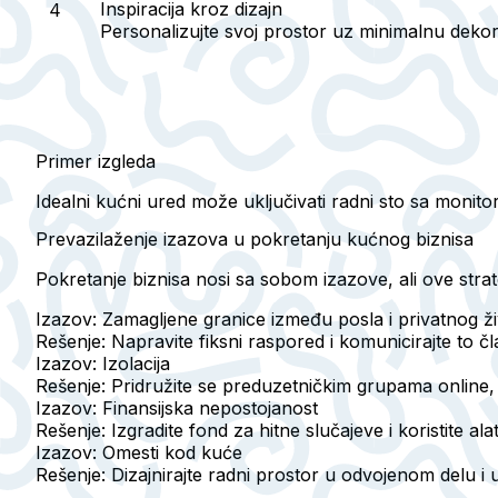
Inspiracija kroz dizajn
Personalizujte svoj prostor uz minimalnu dekoraci
Primer izgleda
Idealni kućni ured može uključivati radni sto sa monito
Prevazilaženje izazova u pokretanju kućnog biznisa
Pokretanje biznisa nosi sa sobom izazove, ali ove str
Izazov: Zamagljene granice između posla i privatnog ž
Rešenje:
Napravite fiksni raspored i komunicirajte to č
Izazov: Izolacija
Rešenje:
Pridružite se preduzetničkim grupama online, p
Izazov: Finansijska nepostojanost
Rešenje:
Izgradite fond za hitne slučajeve i koristite ala
Izazov: Omesti kod kuće
Rešenje:
Dizajnirajte radni prostor u odvojenom delu i u