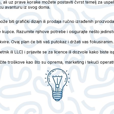
e, ali uz prave korake možete postaviti čvrst temelj za us
čku avanturu iz svog doma.
že biti grafički dizajn ili prodaja ručno izrađenih proizvoda
ne kupce. Razumite njihove potrebe i osigurajte nešto jedins
kvire. Ovaj plan će biti vaš putokaz i držati vas fokusiranim.
ik ili LLC) i prijavite se za licence ili dozvole kako biste i
ite troškove kao što su oprema, marketing i tekući operativ