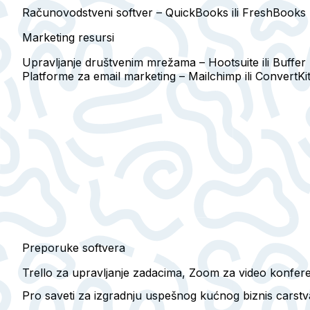
Računovodstveni softver
– QuickBooks ili FreshBooks p
Marketing resursi
Upravljanje društvenim mrežama
– Hootsuite ili Buffer
Platforme za email marketing
– Mailchimp ili ConvertKit
Preporuke softvera
Trello za upravljanje zadacima, Zoom za video konferen
Pro saveti za izgradnju uspešnog kućnog biznis carstv