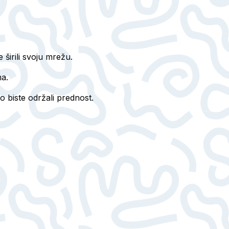
 širili svoju mrežu.
ma.
o biste održali prednost.