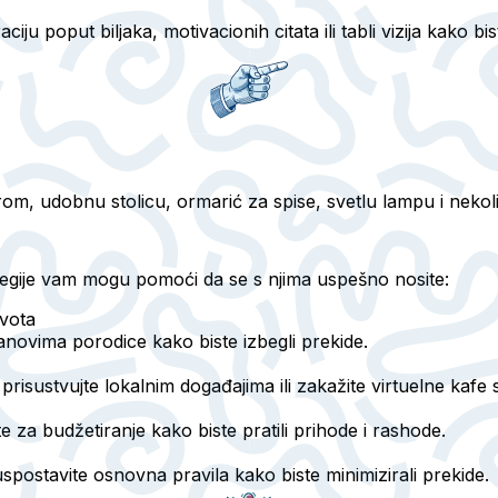
ju poput biljaka, motivacionih citata ili tabli vizija kako b
rom, udobnu stolicu, ormarić za spise, svetlu lampu i nekoli
ategije vam mogu pomoći da se s njima uspešno nosite:
ivota
lanovima porodice kako biste izbegli prekide.
risustvujte lokalnim događajima ili zakažite virtuelne kafe
te za budžetiranje kako biste pratili prihode i rashode.
spostavite osnovna pravila kako biste minimizirali prekide.