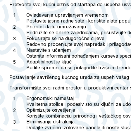
Pretvorite svoj kućni biznis od startapa do uspeha usva
Ovladavanje upravljanjem vremenom
Postavite jasne radne sate i koristite alate po
Prioritet dajte umrežavanju
Pridružite se online zajednicama, prisustvujte 
Fokusirajte se na dugoročne ciljeve
Redovno procenjujte svoj napredak i prilagođava
Nastavite s učenjem
Ostanite informisani pohađanjem kurseva specifi
Adaptibilnost je ključ
Budite spremni da se prilagodite tržišnim trendo
Postavljanje savršenog kućnog ureda za uspeh vašeg 
Transformišite svoj radni prostor u produktivni centar
Ergonomski nameštaj
Kvalitetna stolica i podesiv sto su ključni za ud
Optimizujte osvetljenje
Koristite kombinaciju prirodnog i veštačkog osvet
Eliminisanje distrakcija
Dodajte zvučno izolovane panele ili nosite sluša