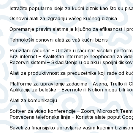
Istražite popularne ideje za kućni biznis kao što su pisa
Osnovni alati za izgradnju vašeg kućnog biznisa
Opremanje pravim alatima je ključno za efikasnost i pr
Tehnološki osnovni alati za vaš kućni biznis
Pouzdani računar
– Uložite u računar visokih perform
Brzi internet
– Kvalitetan internet je neophodan za vide
Rezervni sistemi
– Skladištenje u oblaku i spoljni diskov
Alati za produktivnost za preduzetnike koji rade od ku
Platforme za upravljanje zadacima
– Asana, Trello ili 
Aplikacije za beleške
– Evernote ili Notion mogu biti kor
Alati za komunikaciju
Softver za video konferencije
– Zoom, Microsoft Teams 
Posvećena telefonska linija
– Koristite alate poput Goo
Saveti za finansijsko upravljanje vašim kućnim bizniso