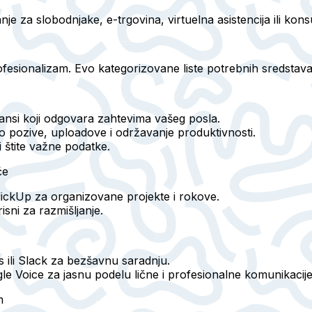
nje za slobodnjake, e-trgovina, virtuelna asistencija ili kons
ofesionalizam. Evo kategorizovane liste potrebnih sredstava
ansi koji odgovara zahtevima vašeg posla.
o pozive, uploadove i održavanje produktivnosti.
i štite važne podatke.
će
ClickUp za organizovane projekte i rokove.
isni za razmišljanje.
ili Slack za bezšavnu saradnju.
gle Voice za jasnu podelu lične i profesionalne komunikacije
m