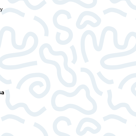
ry
sa