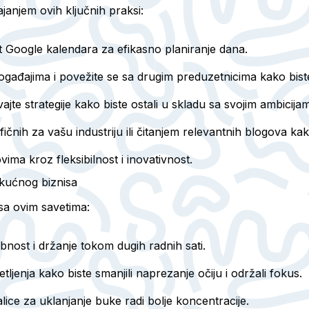
janjem ovih ključnih praksi:
put Google kalendara za efikasno planiranje dana.
događajima i povežite se sa drugim preduzetnicima kako biste
jte strategije kako biste ostali u skladu sa svojim ambicija
čnih za vašu industriju ili čitanjem relevantnih blogova kak
vima kroz fleksibilnost i inovativnost.
kućnog biznisa
 sa ovim savetima:
obnost i držanje tokom dugih radnih sati.
ljenja kako biste smanjili naprezanje očiju i održali fokus.
lice za uklanjanje buke radi bolje koncentracije.