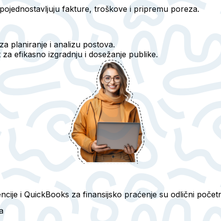
ojednostavljuju fakture, troškove i pripremu poreza.
 za planiranje i analizu postova.
 za efikasno izgradnju i dosežanje publike.
cije i QuickBooks za finansijsko praćenje su odlični početn
a