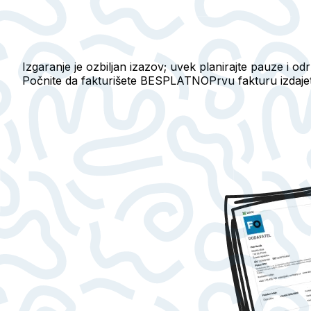
Izgaranje je ozbiljan izazov; uvek planirajte pauze i o
Počnite da fakturišete BESPLATNO
Prvu fakturu izdaj