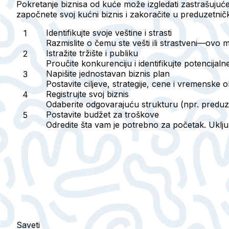
Pokretanje biznisa od kuće može izgledati zastrašujuć
započnete svoj kućni biznis i zakoračite u preduzetni
Identifikujte svoje veštine i strasti
Razmislite o čemu ste vešti ili strastveni—ovo mo
Istražite tržište i publiku
Proučite konkurenciju i identifikujte potencijal
Napišite jednostavan biznis plan
Postavite ciljeve, strategije, cene i vremenske o
Registrujte svoj biznis
Odaberite odgovarajuću strukturu (npr. preduzetn
Postavite budžet za troškove
Odredite šta vam je potrebno za početak. Uključ
Saveti