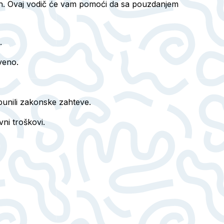
peh. Ovaj vodič će vam pomoći da sa pouzdanjem
.
tveno.
spunili zakonske zahteve.
ni troškovi.