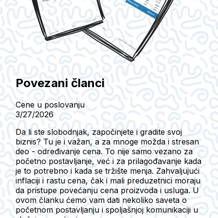
Povezani članci
Cene u poslovanju
3/27/2026
Da li ste slobodnjak, započinjete i gradite svoj
biznis? Tu je i važan, a za mnoge možda i stresan
deo - određivanje cena. To nije samo vezano za
početno postavljanje, već i za prilagođavanje kada
je to potrebno i kada se tržište menja. Zahvaljujući
inflaciji i rastu cena, čak i mali preduzetnici moraju
da pristupe povećanju cena proizvoda i usluga. U
ovom članku ćemo vam dati nekoliko saveta o
početnom postavljanju i spoljašnjoj komunikaciji u