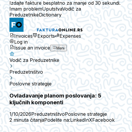
Izdajte fakture besplatno za manje od 30 sekundi.
Imam problem
Uputstva
Vodič za
Preduzetnike
Dictionary
Invoices
Exports
Expenses
Log in
Issue an invoice
Meni
Vodič za Preduzetnike
Preduzetništvo
Poslovne strategije
Ovladavanje planom poslovanja: 5
ključnih komponenti
1/10/2026
Preduzetništvo
Poslovne strategije
2 minuta čitanja
Podelite na:
LinkedIn
X
Facebook