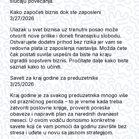
slučaju povećanja.
Kako započeti biznis dok ste zaposleni
3/27/2026
Ulazak u svet biznisa uz trenutni posao može
otvoriti nove prilike i doneti finansijsku slobodu.
Ostvarujete dodatni prihod bez rizika jer vam se
redovna plata iz zaposlenja nastavlja. Možda ćete
čak postati suviše uspešni da biste na kraju
izgradili sopstveni biznis. Pročitajte dalje kako biste
saznali kako to učiniti.
Saveti za kraj godine za preduzetnike
3/25/2026
Kraj godine je za svakog preduzetnika mnogo više
od prazničnog perioda – to je vreme kada treba
zatvoriti poslovne knjige, proveriti poreske
obaveze i napraviti plan za narednih dvanaest
meseci. U ovom vodiču donosimo konkretne
savete koji će vam pomoći da godinu završite bez
stresa i uđete u novu sa jasnom strategijom.