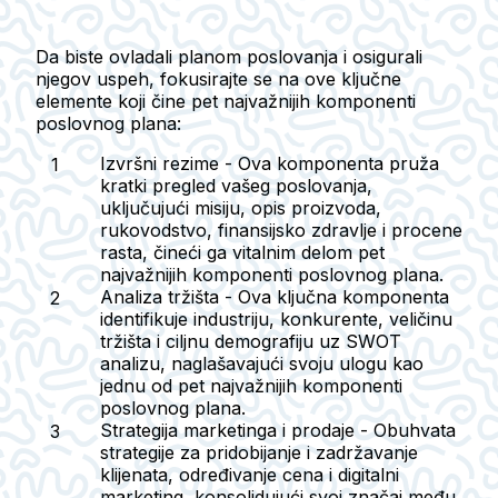
Da biste ovladali planom poslovanja i osigurali
njegov uspeh, fokusirajte se na ove ključne
elemente koji čine pet najvažnijih komponenti
poslovnog plana:
Izvršni rezime
- Ova komponenta pruža
kratki pregled vašeg poslovanja,
uključujući misiju, opis proizvoda,
rukovodstvo, finansijsko zdravlje i procene
rasta, čineći ga vitalnim delom pet
najvažnijih komponenti poslovnog plana.
Analiza tržišta
- Ova ključna komponenta
identifikuje industriju, konkurente, veličinu
tržišta i ciljnu demografiju uz SWOT
analizu, naglašavajući svoju ulogu kao
jednu od pet najvažnijih komponenti
poslovnog plana.
Strategija marketinga i prodaje
- Obuhvata
strategije za pridobijanje i zadržavanje
klijenata, određivanje cena i digitalni
marketing, konsolidujući svoj značaj među