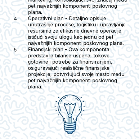
pet najvažnijih komponenti poslovnog
plana.
Operativni plan
- Detaljno opisuje
unutrašnje procese, logistiku i upravljanje
resursima za efikasne dnevne operacije,
ističući svoju ulogu kao jednu od pet
najvažnijih komponenti poslovnog plana.
Finansijski plan
- Ova komponenta
predstavlja bilanse uspeha, tokove
gotovine i potrebe za finansiranjem,
osiguravajući realistične finansijske
projekcije, potvrđujući svoje mesto među
pet najvažnijih komponenti poslovnog
plana.