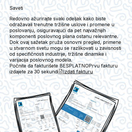
Saveti
Redovno ažurirajte svaki odeljak kako biste
odražavali trenutne tržišne uslove i promene u
poslovanju, osiguravajući da pet najvažnijih
komponenti poslovnog plana ostanu relevantne.
Dok ovaj sažetak pruža osnovni pregled, primene
u stvarnom svetu mogu se razlikovati u zavisnosti
od specifičnosti industrije, tržišne dinamike i
varijacija poslovnog modela.
Počnite da fakturišete BESPLATNO
Prvu fakturu
izdajete za
30 sekundi
Izdati fakturu