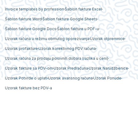
Invoice templates by profession
Šablon fakture Excel
Šablon fakture Word
Šablon fakture Google Sheets
Šablon fakture Google Docs
Šablon fakture u PDF-u
Uzorak računa u režimu obrnutog oporezivanja
Uzorak otpremnice
Uzorak profakture
Uzorak korektivnog PDV računa
Uzorak računa za prodaju polovnih dobara (razlika u ceni)
Uzorak fakture sa PDV-om
Uzorak Predračuna
Uzorak Narudžbenice
Uzorak Potvrde o uplati
Uzorak avansnog računa
Uzorak Ponude
Uzorak fakture bez PDV-a