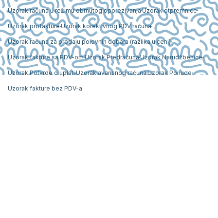
Uzorak računa u režimu obrnutog oporezivanja
Uzorak otpremnice
Uzorak profakture
Uzorak korektivnog PDV računa
Uzorak računa za prodaju polovnih dobara (razlika u ceni)
Uzorak fakture sa PDV-om
Uzorak Predračuna
Uzorak Narudžbenice
Uzorak Potvrde o uplati
Uzorak avansnog računa
Uzorak Ponude
Uzorak fakture bez PDV-a