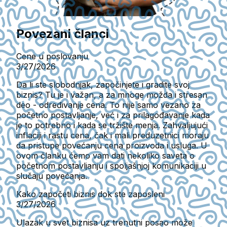
Povezani članci
Cene u poslovanju
3/27/2026
Da li ste slobodnjak, započinjete i gradite svoj
biznis? Tu je i važan, a za mnoge možda i stresan
deo - određivanje cena. To nije samo vezano za
početno postavljanje, već i za prilagođavanje kada
je to potrebno i kada se tržište menja. Zahvaljujući
inflaciji i rastu cena, čak i mali preduzetnici moraju
da pristupe povećanju cena proizvoda i usluga. U
ovom članku ćemo vam dati nekoliko saveta o
početnom postavljanju i spoljašnjoj komunikaciji u
slučaju povećanja.
Kako započeti biznis dok ste zaposleni
3/27/2026
Ulazak u svet biznisa uz trenutni posao može