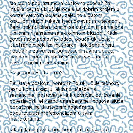
šta tačno podrazumeva poslovna odeća? Za
muškarce, to uključuje odela sa dobrim krojem u
konzervativnim bojama, zajedno s čistom
košuljom dugih rukava i jednostavnom kravatom.
Žene obično biraju kostim sa suknjom ili pantalone
u sličnim nijansama sa skromnom bluzom. Kada
govorimo o poslovnoj odeći, obuća uključuje
ispolirane cipele za muškarce, dok žene biraju
neutralne zatvorene potpetice ili ravnu obuću,
sve dopunjeno minimalističkim aksesoarima i
besprekornim negovanjem.
Šta je poslovni bonton?
Pa, šta je poslovni bonton? To uključuje tačnost,
jasnu komunikaciju, aktivno učešće na
sastancima, poštovanje i inkluzivnost, održavanje
poverljivosti, efikasno umrežavanje i odgovarajuće
ponašanje na društvenim događajima,
osiguravajući profesionalizam u svim
interakcijama.
Iako pitanje poslovnog bontona i odeće može