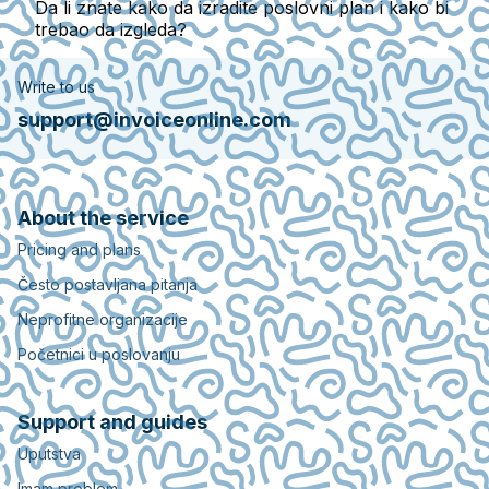
Da li znate kako da izradite poslovni plan i kako bi
trebao da izgleda?
Write to us
support@invoiceonline.com
About the service
Pricing and plans
Često postavljana pitanja
Neprofitne organizacije
Početnici u poslovanju
Support and guides
Uputstva
Imam problem