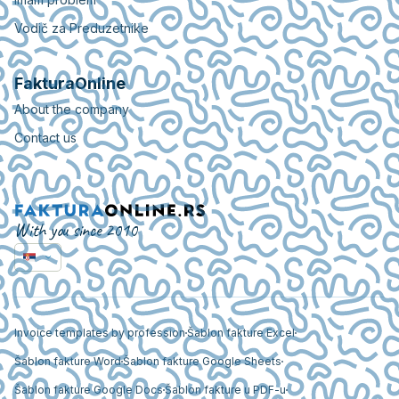
Vodič za Preduzetnike
FakturaOnline
About the company
Contact us
With you since 2010
Invoice templates by profession
Šablon fakture Excel
Šablon fakture Word
Šablon fakture Google Sheets
Šablon fakture Google Docs
Šablon fakture u PDF-u