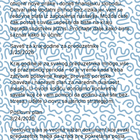
otvoriti nove prilike i doneti finansijsku slobodu.
Ostvarujete dodatni prihod bez rizika jer vam se
redovna plata iz zaposlenja nastavlja. Možda ćete
čak postati suviše uspešni da biste na kraju
izgradili sopstveni biznis. Pročitajte dalje kako biste
saznali kako to učiniti.
Saveti za kraj godine za preduzetnike
3/25/2026
Kraj godine je za svakog preduzetnika mnogo više
od prazničnog perioda – to je vreme kada treba
zatvoriti poslovne knjige, proveriti poreske
obaveze i napraviti plan za narednih dvanaest
meseci. U ovom vodiču donosimo konkretne
savete koji će vam pomoći da godinu završite bez
stresa i uđete u novu sa jasnom strategijom.
Poslovni plan
3/24/2026
Poslovni plan je veoma važan dokument koji svaki
preduzetnik treba da izradi pre pokretanja posla.