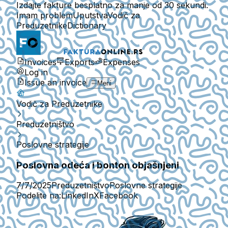
Izdajte fakture besplatno za manje od 30 sekundi.
Imam problem
Uputstva
Vodič za
Preduzetnike
Dictionary
Invoices
Exports
Expenses
Log in
Issue an invoice
Meni
Vodič za Preduzetnike
Preduzetništvo
Poslovne strategije
Poslovna odeća i bonton objašnjeni
7/7/2025
Preduzetništvo
Poslovne strategije
Podelite na:
LinkedIn
X
Facebook