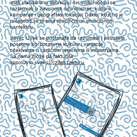
imati standardnu definiciju, ovi vodiči mogu se
razlikovati u zavisnosti od industrije, kulture
kompanije i geografske lokacije. Dakle, ključno je
prilagoditi se prema specifičnom situacionom
kontekstu.
Savet:
Uvek se postarajte da razumete i poštujete
posebne korporativne kulture i varijacije
očekivanja u različitim regionima ili industrijama.
Sa nama može da fakturiše
apsolutno svako
Izdati fakturu