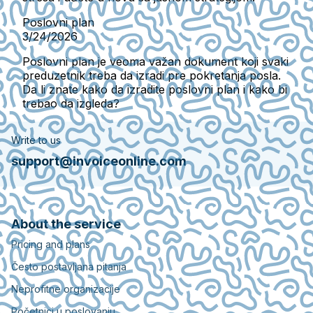
Poslovni plan
3/24/2026
Poslovni plan je veoma važan dokument koji svaki
preduzetnik treba da izradi pre pokretanja posla.
Da li znate kako da izradite poslovni plan i kako bi
trebao da izgleda?
Write to us
support@invoiceonline.com
About the service
Pricing and plans
Često postavljana pitanja
Neprofitne organizacije
Početnici u poslovanju