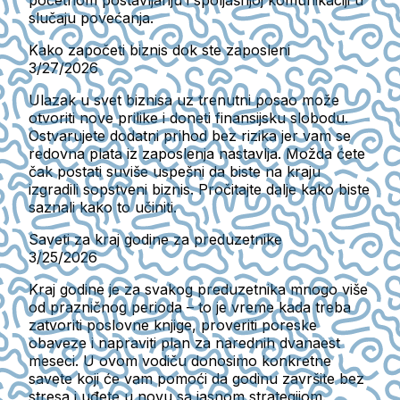
slučaju povećanja.
Kako započeti biznis dok ste zaposleni
3/27/2026
Ulazak u svet biznisa uz trenutni posao može
otvoriti nove prilike i doneti finansijsku slobodu.
Ostvarujete dodatni prihod bez rizika jer vam se
redovna plata iz zaposlenja nastavlja. Možda ćete
čak postati suviše uspešni da biste na kraju
izgradili sopstveni biznis. Pročitajte dalje kako biste
saznali kako to učiniti.
Saveti za kraj godine za preduzetnike
3/25/2026
Kraj godine je za svakog preduzetnika mnogo više
od prazničnog perioda – to je vreme kada treba
zatvoriti poslovne knjige, proveriti poreske
obaveze i napraviti plan za narednih dvanaest
meseci. U ovom vodiču donosimo konkretne
savete koji će vam pomoći da godinu završite bez
stresa i uđete u novu sa jasnom strategijom.