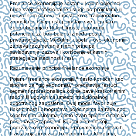
Freelance ekonomija je sektor u kojem pojedinci
nude svoje profesionalne usluge po projektima ili
ugovornom osnovu, umesto kroz tradicionalno
zaposlenje. Ovaj pristup postaje sve popularniji
zbog obećanja o fleksibilnosti, autonomiji i
potencijalu za bolji balans između posla i
privatnog života. Međutim, uspeh u ovoj ekonomiji
zahteva razumevanje njenih principa,
savladavanje izazova i korišćenje efikasnih
strategija za stabilnost i rast.
Razumevanje principa freelance ekonomije
Pojam "freelance ekonomija," često korišćen kao
sinonim za "gig ekonomiju," predstavlja rastući
segment profesionalaca koji se bave kratkotrajnim
radom ili ugovorima umesto tradicionalnog
dugotrajnog zaposlenja. Ovaj model favorizuje
fleksibilnost i omogućava pojedincima da rade pod
sopstvenim uslovima, često izvan tipičnih dinamika
poslodavac-zaposleni. Ključni element koji
podržava ovu ekonomiju je prevalencija digitalnih
tržišta koja povezuju freelancere sa klijentima,