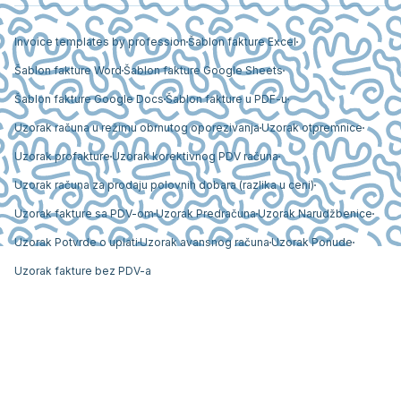
Invoice templates by profession
Šablon fakture Excel
Šablon fakture Word
Šablon fakture Google Sheets
Šablon fakture Google Docs
Šablon fakture u PDF-u
Uzorak računa u režimu obrnutog oporezivanja
Uzorak otpremnice
Uzorak profakture
Uzorak korektivnog PDV računa
Uzorak računa za prodaju polovnih dobara (razlika u ceni)
Uzorak fakture sa PDV-om
Uzorak Predračuna
Uzorak Narudžbenice
Uzorak Potvrde o uplati
Uzorak avansnog računa
Uzorak Ponude
Uzorak fakture bez PDV-a