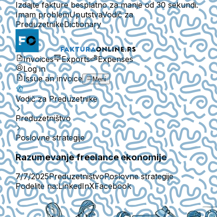
Izdajte fakture besplatno za manje od 30 sekundi.
Imam problem
Uputstva
Vodič za
Preduzetnike
Dictionary
Invoices
Exports
Expenses
Log in
Issue an invoice
Meni
Vodič za Preduzetnike
Preduzetništvo
Poslovne strategije
Razumevanje freelance ekonomije
7/7/2025
Preduzetništvo
Poslovne strategije
Podelite na:
LinkedIn
X
Facebook