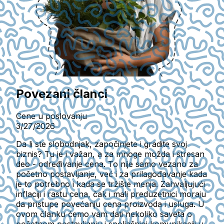
Povezani članci
Cene u poslovanju
3/27/2026
Da li ste slobodnjak, započinjete i gradite svoj
biznis? Tu je i važan, a za mnoge možda i stresan
deo - određivanje cena. To nije samo vezano za
početno postavljanje, već i za prilagođavanje kada
je to potrebno i kada se tržište menja. Zahvaljujući
inflaciji i rastu cena, čak i mali preduzetnici moraju
da pristupe povećanju cena proizvoda i usluga. U
ovom članku ćemo vam dati nekoliko saveta o
početnom postavljanju i spoljašnjoj komunikaciji u