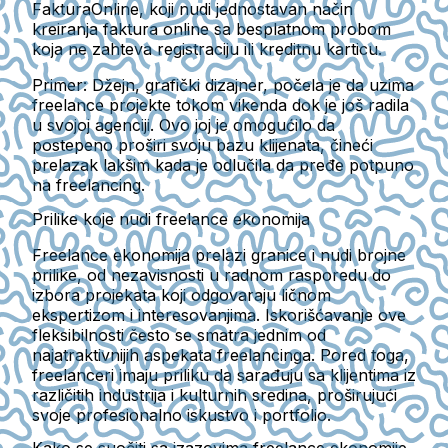
FakturaOnline, koji nudi jednostavan način
kreiranja faktura online sa besplatnom probom
koja ne zahteva registraciju ili kreditnu karticu.
Primer:
Džejn, grafički dizajner, počela je da uzima
freelance projekte tokom vikenda dok je još radila
u svojoj agenciji. Ovo joj je omogućilo da
postepeno proširi svoju bazu klijenata, čineći
prelazak lakšim kada je odlučila da pređe potpuno
na freelancing.
Prilike koje nudi freelance ekonomija
Freelance ekonomija prelazi granice i nudi brojne
prilike, od nezavisnosti u radnom rasporedu do
izbora projekata koji odgovaraju ličnom
ekspertizom i interesovanjima. Iskorišćavanje ove
fleksibilnosti često se smatra jednim od
najatraktivnijih aspekata freelancinga. Pored toga,
freelanceri imaju priliku da sarađuju sa klijentima iz
različitih industrija i kulturnih sredina, proširujući
svoje profesionalno iskustvo i portfolio.
Kako se suočiti sa izazovima freelance ekonomije