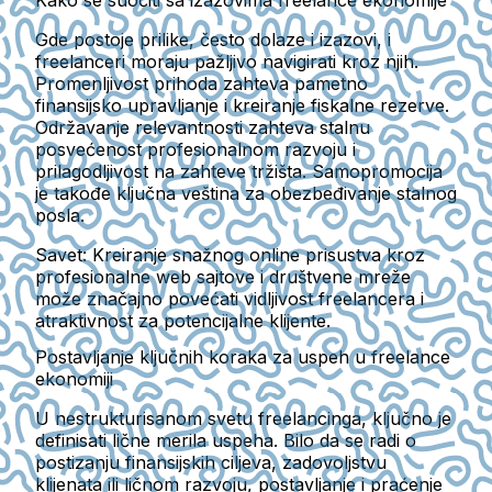
Gde postoje prilike, često dolaze i izazovi, i
freelanceri moraju pažljivo navigirati kroz njih.
Promenljivost prihoda zahteva pametno
finansijsko upravljanje i kreiranje fiskalne rezerve.
Održavanje relevantnosti zahteva stalnu
posvećenost profesionalnom razvoju i
prilagodljivost na zahteve tržišta. Samopromocija
je takođe ključna veština za obezbeđivanje stalnog
posla.
Savet:
Kreiranje snažnog online prisustva kroz
profesionalne web sajtove i društvene mreže
može značajno povećati vidljivost freelancera i
atraktivnost za potencijalne klijente.
Postavljanje ključnih koraka za uspeh u freelance
ekonomiji
U nestrukturisanom svetu freelancinga, ključno je
definisati lične merila uspeha. Bilo da se radi o
postizanju finansijskih ciljeva, zadovoljstvu
klijenata ili ličnom razvoju, postavljanje i praćenje