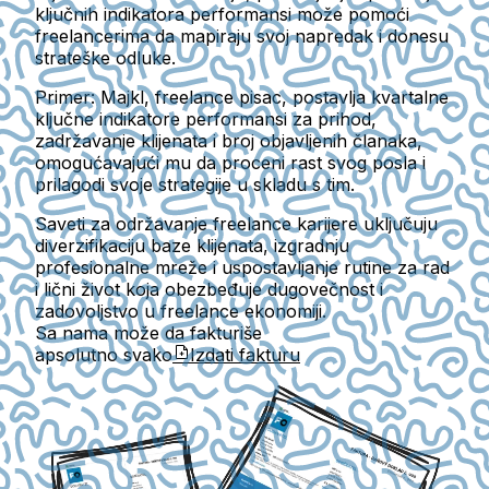
ključnih indikatora performansi može pomoći
freelancerima da mapiraju svoj napredak i donesu
strateške odluke.
Primer:
Majkl, freelance pisac, postavlja kvartalne
ključne indikatore performansi za prihod,
zadržavanje klijenata i broj objavljenih članaka,
omogućavajući mu da proceni rast svog posla i
prilagodi svoje strategije u skladu s tim.
Saveti za održavanje freelance karijere uključuju
diverzifikaciju baze klijenata, izgradnju
profesionalne mreže i uspostavljanje rutine za rad
i lični život koja obezbeđuje dugovečnost i
zadovoljstvo u freelance ekonomiji.
Sa nama može da fakturiše
apsolutno svako
Izdati fakturu