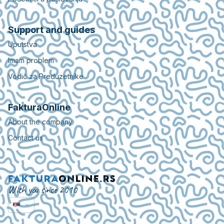
Support and guides
Uputstva
Imam problem
Vodič za Preduzetnike
FakturaOnline
About the company
Contact us
With you since 2010