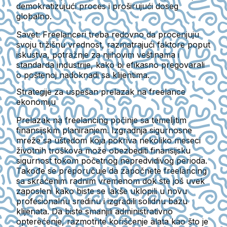
demokratizujući proces i proširujući doseg
globalno.
Savet:
Freelanceri treba redovno da procenjuju
svoju tržišnu vrednost, razmatrajući faktore poput
iskustva, potražnje za njihovim veštinama i
standarda industrije, kako bi efikasno pregovarali
o poštenoj nadoknadi sa klijentima.
Strategije za uspešan prelazak na freelance
ekonomiju
Prelazak na freelancing počinje sa temeljitim
finansijskim planiranjem. Izgradnja sigurnosne
mreže sa uštedom koja pokriva nekoliko meseci
životnih troškova može obezbediti finansijsku
sigurnost tokom početnog nepredvidivog perioda.
Takođe se preporučuje da započnete freelancing
sa skraćenim radnim vremenom dok ste još uvek
zaposleni kako biste se lakše uklopili u novu
profesionalnu sredinu i izgradili solidnu bazu
klijenata. Da biste smanjili administrativno
opterećenje, razmotrite korišćenje alata kao što je