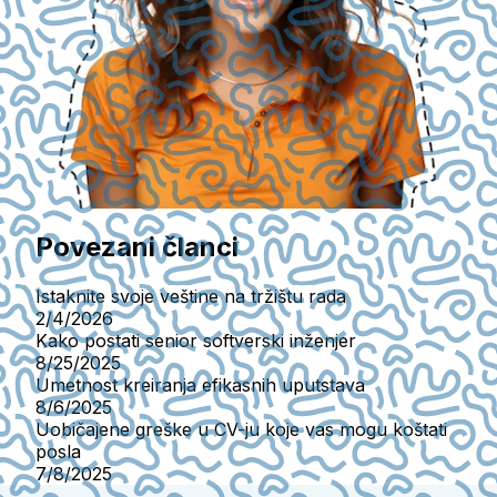
Povezani članci
Istaknite svoje veštine na tržištu rada
2/4/2026
Kako postati senior softverski inženjer
8/25/2025
Umetnost kreiranja efikasnih uputstava
8/6/2025
Uobičajene greške u CV-ju koje vas mogu koštati
posla
7/8/2025