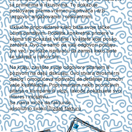
sa primerima ili iskustvima. To pokazuje
poštovanje prema vremenu ispitivača i drži
razgovor angažovanim i relevantnim.
Uključite pripovedanje kako biste svoje tačke
učinili pamtljivim. Podelite konkretne primere u
kojima ste pokazali veštine i kvalitete koje posao
zahteva. Ovo ne samo da vaši odgovori postaju
živi već i pomaže ispitivaču da zamisli kako biste
se uklopili u njihov tim.
Na kraju, završite svoje odgovore pitanjem ili
pozivom na dalju diskusiju. Ovo stvara dvosmerni
dijalog i omogućava ispitivaču da detaljnije razmotri
vaše kvalifikacije. Pripremanjem nekih pronicljivih
pitanja o kompaniji ili ulozi, takođe pokazujete svoj
interes i inicijativu.
Sa nama može da fakturiše
apsolutno svako
Izdati fakturu