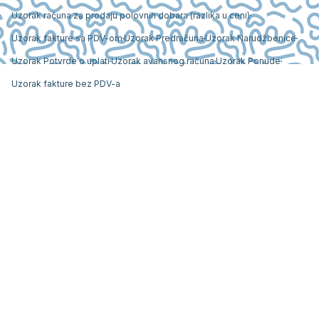
Uzorak računa za prodaju polovnih dobara (razlika u ceni)
Uzorak fakture sa PDV-om
Uzorak Predračuna
Uzorak Narudžbenice
Uzorak Potvrde o uplati
Uzorak avansnog računa
Uzorak Ponude
Uzorak fakture bez PDV-a