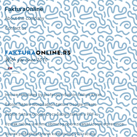
FakturaOnline
About the company
Contact us
With you since 2010
Invoice templates by profession
Šablon fakture Excel
Šablon fakture Word
Šablon fakture Google Sheets
Šablon fakture Google Docs
Šablon fakture u PDF-u
Uzorak računa u režimu obrnutog oporezivanja
Uzorak otpremnice
Uzorak profakture
Uzorak korektivnog PDV računa