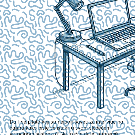
Da li se pitate koji su najbolji saveti za intervjue na
daljinu kako biste se istakli u svom sledećem
virtualnom sastanku? Ne tražite dalje; pripremili