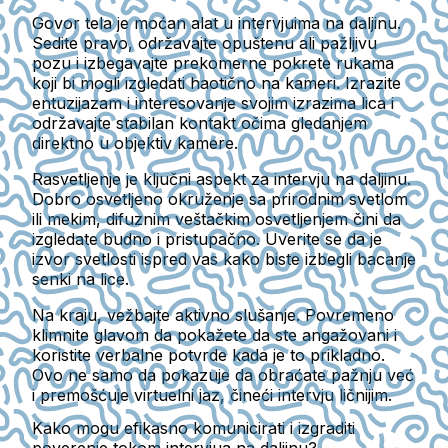
Govor tela je moćan alat u intervjuima na daljinu.
Sedite pravo, održavajte opuštenu ali pažljivu
pozu i izbegavajte prekomerne pokrete rukama
koji bi mogli izgledati haotično na kameri. Izrazite
entuzijazam i interesovanje svojim izrazima lica i
održavajte stabilan kontakt očima gledanjem
direktno u objektiv kamere.
Rasvetljenje je ključni aspekt za intervju na daljinu.
Dobro osvetljeno okruženje sa prirodnim svetlom
ili mekim, difuznim veštačkim osvetljenjem čini da
izgledate budno i pristupačno. Uverite se da je
izvor svetlosti ispred vas kako biste izbegli bacanje
senki na lice.
Na kraju, vežbajte aktivno slušanje. Povremeno
klimnite glavom da pokažete da ste angažovani i
koristite verbalne potvrde kada je to prikladno.
Ovo ne samo da pokazuje da obraćate pažnju već
i premošćuje virtuelni jaz, čineći intervju ličnijim.
Kako mogu efikasno komunicirati i izgraditi