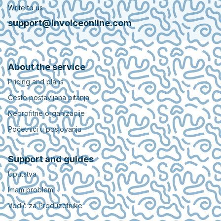
Write to us
support@invoiceonline.com
About the service
Pricing and plans
Često postavljana pitanja
Neprofitne organizacije
Početnici u poslovanju
Support and guides
Uputstva
Imam problem
Vodič za Preduzetnike