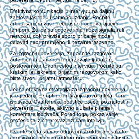
poverenje tokom intervjua na daljinu?
Efektivna komunikacija u intervjuu na daljinu
zahteva jasnoću i samopouzdanje. Počnite
artikulisanjem vaših reči jasno i odgovarajućim
tempom. Žurba sa odgovorima može signalizirati
nervozu, dok previše sporo pričanje može
delovati nepripremljeno ili nezainteresovano.
Za izgradnju poverenja, započnite razgovor
autentičnim osmehom i održavajte ljubazan,
poštovan ton tokom celog intervjua. Počnite sa
kratkim, ali iskrenim prijatnim razgovorom kako
biste stvorili prijatnu atmosferu.
Jedna efektivna strategija za izgradnju poverenja
je ogledanje – suptilno imitiranje govora tela i tona
ispitivača. Ova tehnika podstiče osećaj poznatosti i
poverenja. Takođe, aktivno slušajte pitanja i
komentare ispitivača. Pored toga, pokazivanje
profesionalizma prevazilazi sam intervju.
Uverite se da su vaši odgovori struktuirani sažeto,
adresirajući pitanja direktno pre nego što nastavite