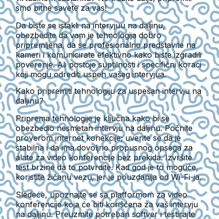
smo bitne savete za vas!
Da biste se istakli na intervjuu na daljinu,
obezbedite da vam je tehnologija dobro
pripremljena, da se profesionalno predstavite na
kameri i komunicirate efektivno kako biste izgradili
poverenje. Ali postoje suptilnosti i specifični koraci
koji mogu odrediti uspeh vašeg intervjua.
Kako pripremiti tehnologiju za uspešan intervju na
daljinu?
Priprema tehnologije je ključna kako bi se
obezbedio nesmetan intervju na daljinu. Počnite
proverom internet konekcije; uverite se da je
stabilna i da ima dovoljno propusnog opsega za
alate za video konferencije bez prekida. Izvršite
test brzine da to potvrdite. Kad god je to moguće,
koristite žičanu vezu, jer je pouzdanija od Wi-Fi-ja.
Sledeće, upoznajte se sa platformom za video
konferencije koja će biti korišćena za vaš intervju
na daljinu. Preuzmite potreban softver i testirajte