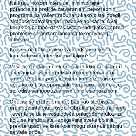
Na kraju, tokom intervjua, minimizirajte
potencijalne prekide zatvaranjem nepotrebnih
programa na vašem računaru kako biste izbegli
iskačuće obaveštenja ili padove aplikacija. Ovaj
korak će pomoći da vaš sistem radi glatko i spreči
probleme sa performansama tokom vašeg
intervjua.
Koje su najbolje prakse za predstavljanje na
kameri tokom intervjua na daljinu?
Vaša prezentacija na kameri igra ključnu ulogu u
stvaranju pozitivnog utiska tokom intervjua na
daljinu. Počnite postavljanjem kamere u nivou
očiju kako biste oponašali interakciju licem u lice,
što odiše samopouzdanjem i profesionalizmom.
Obucite se profesionalno, baš kao što biste to
uradili za intervju u osobi. Obratite pažnju na negu
i uverite se da je vaša odeća prilagođena ulozi za
koju se kandidujete. Izbegavajte svetle boje ili
previše upadljive šare koje mogu skrenuti pažnju
sa vaše priče.