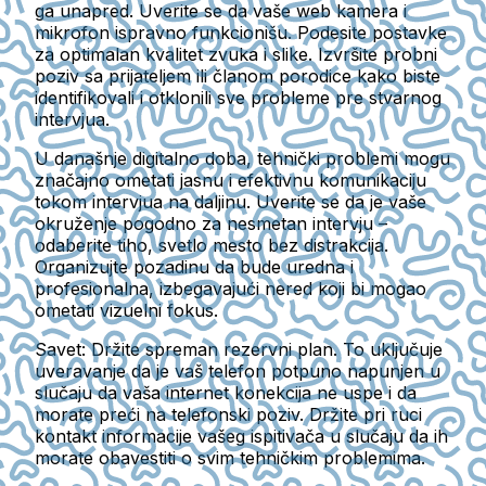
ga unapred. Uverite se da vaše web kamera i
mikrofon ispravno funkcionišu. Podesite postavke
za optimalan kvalitet zvuka i slike. Izvršite probni
poziv sa prijateljem ili članom porodice kako biste
identifikovali i otklonili sve probleme pre stvarnog
intervjua.
U današnje digitalno doba, tehnički problemi mogu
značajno ometati jasnu i efektivnu komunikaciju
tokom intervjua na daljinu. Uverite se da je vaše
okruženje pogodno za nesmetan intervju –
odaberite tiho, svetlo mesto bez distrakcija.
Organizujte pozadinu da bude uredna i
profesionalna, izbegavajući nered koji bi mogao
ometati vizuelni fokus.
Savet:
Držite spreman rezervni plan. To uključuje
uveravanje da je vaš telefon potpuno napunjen u
slučaju da vaša internet konekcija ne uspe i da
morate preći na telefonski poziv. Držite pri ruci
kontakt informacije vašeg ispitivača u slučaju da ih
morate obavestiti o svim tehničkim problemima.