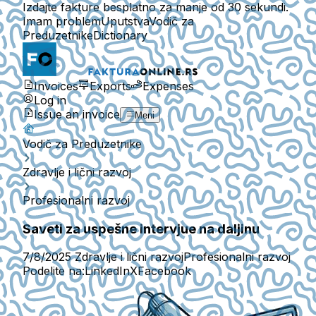
Izdajte fakture besplatno za manje od 30 sekundi.
Imam problem
Uputstva
Vodič za
Preduzetnike
Dictionary
Invoices
Exports
Expenses
Log in
Issue an invoice
Meni
Vodič za Preduzetnike
Zdravlje i lični razvoj
Profesionalni razvoj
Saveti za uspešne intervjue na daljinu
7/8/2025
Zdravlje i lični razvoj
Profesionalni razvoj
Podelite na:
LinkedIn
X
Facebook