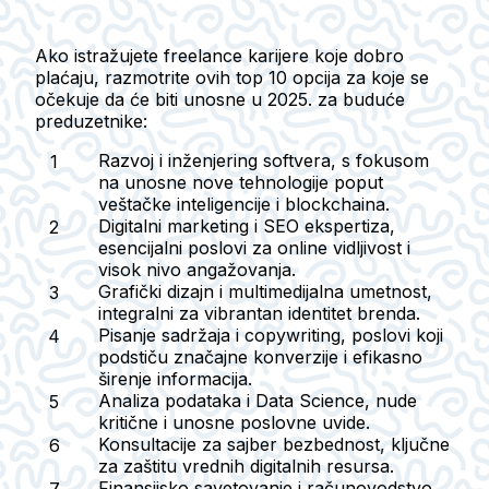
Ako istražujete freelance karijere koje dobro
plaćaju, razmotrite ovih top 10 opcija za koje se
očekuje da će biti unosne u 2025. za buduće
preduzetnike:
Razvoj i inženjering softvera
, s fokusom
na unosne nove tehnologije poput
veštačke inteligencije i blockchaina.
Digitalni marketing i SEO ekspertiza
,
esencijalni poslovi za online vidljivost i
visok nivo angažovanja.
Grafički dizajn i multimedijalna umetnost
,
integralni za vibrantan identitet brenda.
Pisanje sadržaja i copywriting
, poslovi koji
podstiču značajne konverzije i efikasno
širenje informacija.
Analiza podataka i Data Science
, nude
kritične i unosne poslovne uvide.
Konsultacije za sajber bezbednost
, ključne
za zaštitu vrednih digitalnih resursa.
Finansijsko savetovanje i računovodstvo
,