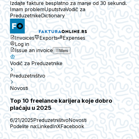
Izdajte fakture besplatno za manje od 30 sekundi.
Imam problem
Uputstva
Vodič za
Preduzetnike
Dictionary
Invoices
Exports
Expenses
Log in
Issue an invoice
Meni
Vodič za Preduzetnike
Preduzetništvo
Novosti
Top 10 freelance karijera koje dobro
plaćaju u 2025
6/21/2025
Preduzetništvo
Novosti
Podelite na:
LinkedIn
X
Facebook