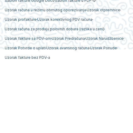
Šablon fakture Google Docs
Šablon fakture u PDF-u
Uzorak računa u režimu obrnutog oporezivanja
Uzorak otpremnice
Uzorak profakture
Uzorak korektivnog PDV računa
Uzorak računa za prodaju polovnih dobara (razlika u ceni)
Uzorak fakture sa PDV-om
Uzorak Predračuna
Uzorak Narudžbenice
Uzorak Potvrde o uplati
Uzorak avansnog računa
Uzorak Ponude
Uzorak fakture bez PDV-a