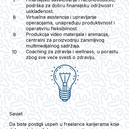
podrška za dobru finansijsku održivost i
usklađenost.
Virtuelna asistencija i upravljanje
operacijama
, unapređuju produktivnost i
operativnu fleksibilnost.
Produkcija video materijala i animacija
,
centralni za proizvodnju zanimljivog
multimedijalnog sadržaja.
Coaching za zdravlje i wellness
, u porastu
zbog sve veće svesti o zdravlju.
Savjet
Da biste postigli uspeh u freelance karijerama koje