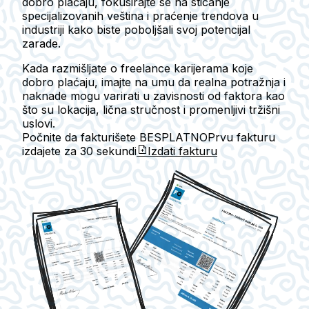
dobro plaćaju, fokusirajte se na sticanje
specijalizovanih veština i praćenje trendova u
industriji kako biste poboljšali svoj potencijal
zarade.
Kada razmišljate o freelance karijerama koje
dobro plaćaju, imajte na umu da realna potražnja i
naknade mogu varirati u zavisnosti od faktora kao
što su lokacija, lična stručnost i promenljivi tržišni
uslovi.
Počnite da fakturišete BESPLATNO
Prvu fakturu
izdajete za
30 sekundi
Izdati fakturu