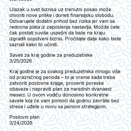
Ulazak u svet biznisa uz trenutni posao može
otvoriti nove prilike i doneti finansijsku slobodu.
Ostvarujete dodatni prihod bez rizika jer vam se
redovna plata iz zaposlenja nastavlja. Možda ćete
čak postati suviše uspešni da biste na kraju
izgradili sopstveni biznis. Pročitajte dalje kako biste
saznali kako to učiniti.
Saveti za kraj godine za preduzetnike
3/25/2026
Kraj godine je za svakog preduzetnika mnogo više
od prazničnog perioda – to je vreme kada treba
zatvoriti poslovne knjige, proveriti poreske
obaveze i napraviti plan za narednih dvanaest
meseci. U ovom vodiču donosimo konkretne
savete koji će vam pomoći da godinu završite bez
stresa i uđete u novu sa jasnom strategijom.
Poslovni plan
3/24/2026