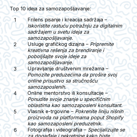
Top 10 ideja za samozapošljavanje
:
Frilens pisanje i kreacija sadržaja
–
Iskoristite rastuću potražnju za digitalnim
sadržajem u svetu ideja za
samozapošljavanje.
Usluge grafičkog dizajna
–
Pripremite
kreativna rešenja za brendiranje i
poboljšajte svoje ideje za
samozapošljavanje.
Upravljanje društvenim mrežama
–
Pomozite preduzećima da prošire svoj
online prisustvo sa stručnošću
samozaposlenih.
Online mentorstvo ili konsultacije
–
Ponudite svoje znanje u specifičnim
oblastima kao samozaposleni konsultant.
Vlasnik e-trgovine
–
Pokrenite liniju nišnih
proizvoda na platformama poput Shopify
kao samozaposleni preduzetnik.
Fotografija i videografija
–
Specijalizujte se
za događaje i nekretnine kako biste