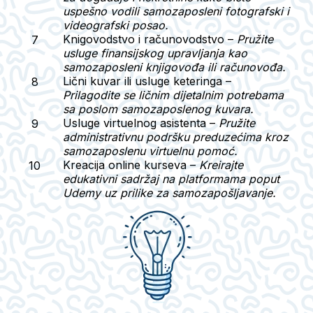
uspešno vodili samozaposleni fotografski i
videografski posao.
Knigovodstvo i računovodstvo
–
Pružite
usluge finansijskog upravljanja kao
samozaposleni knjigovođa ili računovođa.
Lični kuvar ili usluge keteringa
–
Prilagodite se ličnim dijetalnim potrebama
sa poslom samozaposlenog kuvara.
Usluge virtuelnog asistenta
–
Pružite
administrativnu podršku preduzećima kroz
samozaposlenu virtuelnu pomoć.
Kreacija online kurseva
–
Kreirajte
edukativni sadržaj na platformama poput
Udemy uz prilike za samozapošljavanje.