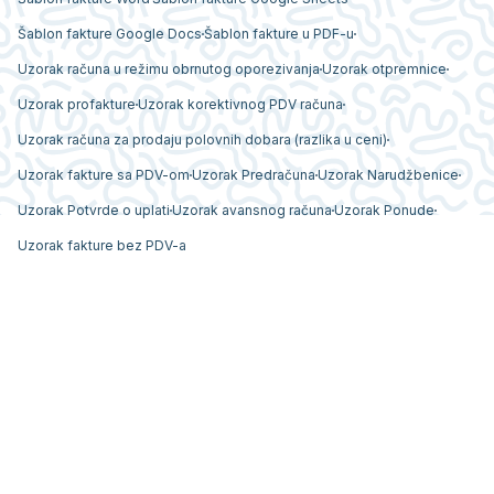
Šablon fakture Google Docs
Šablon fakture u PDF-u
Uzorak računa u režimu obrnutog oporezivanja
Uzorak otpremnice
Uzorak profakture
Uzorak korektivnog PDV računa
Uzorak računa za prodaju polovnih dobara (razlika u ceni)
Uzorak fakture sa PDV-om
Uzorak Predračuna
Uzorak Narudžbenice
Uzorak Potvrde o uplati
Uzorak avansnog računa
Uzorak Ponude
Uzorak fakture bez PDV-a