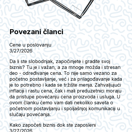
Povezani članci
Cene u poslovanju
3/27/2026
Da li ste slobodnjak, započinjete i gradite svoj
biznis? Tu je i važan, a za mnoge možda i stresan
deo - određivanje cena. To nije samo vezano za
početno postavljanje, već i za prilagođavanje kada
je to potrebno i kada se tržište menja. Zahvaljujući
inflaciji i rastu cena, čak i mali preduzetnici moraju
da pristupe povećanju cena proizvoda i usluga. U
ovom članku ćemo vam dati nekoliko saveta o
početnom postavljanju i spoljašnjoj komunikaciji u
slučaju povećanja.
Kako započeti biznis dok ste zaposleni
3/27/2026