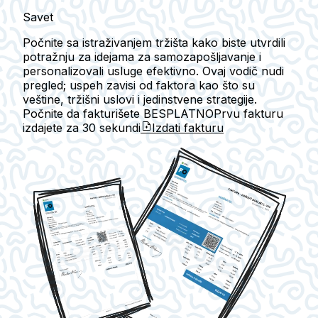
Savet
Počnite sa istraživanjem tržišta kako biste utvrdili
potražnju za idejama za samozapošljavanje i
personalizovali usluge efektivno. Ovaj vodič nudi
pregled; uspeh zavisi od faktora kao što su
veštine, tržišni uslovi i jedinstvene strategije.
Počnite da fakturišete BESPLATNO
Prvu fakturu
izdajete za
30 sekundi
Izdati fakturu