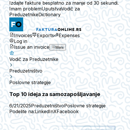
Izdajte fakture besplatno za manje od 30 sekundi.
Imam problem
Uputstva
Vodič za
Preduzetnike
Dictionary
Invoices
Exports
Expenses
Log in
Issue an invoice
Meni
Vodič za Preduzetnike
Preduzetništvo
Poslovne strategije
Top 10 ideja za samozapošljavanje
6/21/2025
Preduzetništvo
Poslovne strategije
Podelite na:
LinkedIn
X
Facebook