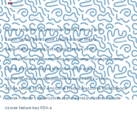
Invoice templates by profession
Šablon fakture Excel
Šablon fakture Word
Šablon fakture Google Sheets
Šablon fakture Google Docs
Šablon fakture u PDF-u
Uzorak računa u režimu obrnutog oporezivanja
Uzorak otpremnice
Uzorak profakture
Uzorak korektivnog PDV računa
Uzorak računa za prodaju polovnih dobara (razlika u ceni)
Uzorak fakture sa PDV-om
Uzorak Predračuna
Uzorak Narudžbenice
Uzorak Potvrde o uplati
Uzorak avansnog računa
Uzorak Ponude
Uzorak fakture bez PDV-a