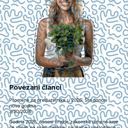
Povezani članci
Promene za preduzetnike u 2026: Šta donosi
nova godina
3/30/2026
Godina 2026. donosi brojne zakonske izmene koje
će uticati na preduzetnike, paušalce i poslodavce