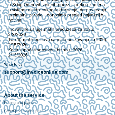
u Srbiji. Od novih zelenih poreza, preko promena
u sistemu elektronskog fakturisanja, do povećanja
minimalne zarade – donosimo pregled najvažnijih
novina.
Inovativne usluge malih preduzeća za 2026.
3/9/2026
Top 10 malih poslova sa malo održavanja za 2026.
2/18/2026
Kada započeti sopstveni biznis u 2026.
2/16/2026
Write to us
support@invoiceonline.com
About the service
Pricing and plans
Često postavljana pitanja