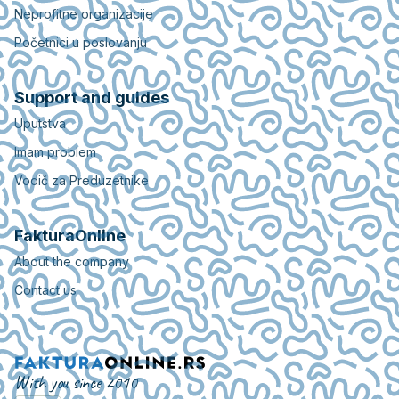
Neprofitne organizacije
Početnici u poslovanju
Support and guides
Uputstva
Imam problem
Vodič za Preduzetnike
FakturaOnline
About the company
Contact us
With you since 2010