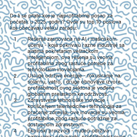
Da li se pitate koji je najprofitabilniji posao za
početak u 2025. godini? Ovde su top 10 poslova
koji obećavaju veliku zaradu:
Rešenja zasnovana na AI i mašinskom
učenju
- koja pokrivaju razne industrije sa
alatima pokretanim veštačkom
inteligencijom, ova rešenja su veoma
profitabilna zbog rastuće potrebe za
tehnološkim inovacijama.
Usluge održive energije
- fokusiranje na
solarnu, vetro, i druge obnovljive izvore,
profitabilnost ovog sektora je vođena
globalnim prelaskom ka održivosti.
Zdravstvene tehnološke inovacije
-
korišćenjem telemedicine i tehnologija za
praćenje zdravlja, ove inovacije su veoma
profitabilne zbog rastuće potražnje za
dostupnom zdravstvom.
Ekološki proizvodi
- nudeći održiva
pakovanja i proizvode, profitabilnost ovog