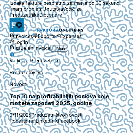
Izdajte fakture besplatno za manje od 30 sekundi.
Imam problem
Uputstva
Vodič za
Preduzetnike
Dictionary
Invoices
Exports
Expenses
Log in
Issue an invoice
Meni
Vodič za Preduzetnike
Preduzetništvo
Novosti
Top 10 najprofitabilnijih poslova koje
možete započeti 2025. godine
9/11/2025
Preduzetništvo
Novosti
Podelite na:
LinkedIn
X
Facebook