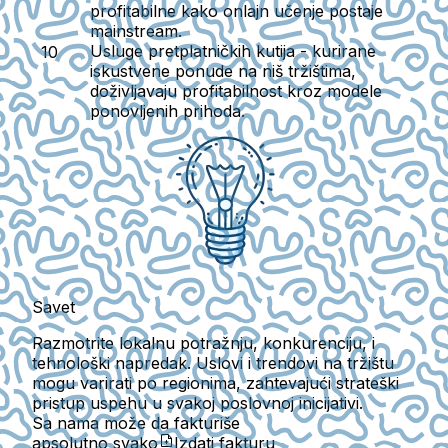
profitabilne kako onlajn učenje postaje
mainstream.
Usluge pretplatničkih kutija
- kurirane
iskustvene ponude na niš tržištima,
doživljavaju profitabilnost kroz modele
ponovljenih prihoda.
Savet
Razmotrite lokalnu potražnju, konkurenciju, i
tehnološki napredak. Uslovi i trendovi na tržištu
mogu varirati po regionima, zahtevajući strateški
pristup uspehu u svakoj poslovnoj inicijativi.
Sa nama može da fakturiše
apsolutno svako
Izdati fakturu