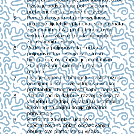
tržišta je podstaknuta potrošačkom
preferencijom za zelene proizvode.
Personalizovana ishrana i wellness
-
pružanje dijetetskih planova i suplemenata
zasnovanih na AI, profitabilnost ovog
sektora proizilazi iz trenda prilagođenih
zdravstvenih rešenja.
Vertikalna poljoprivreda
- urbana
poljoprivredna rešenja kao što su
hidroponija, ovaj model je profitabilan
zbog efikasne upotrebe prostora i
resursa.
Usluge sajber bezbednosti
- zaštita biznisa
od sajber pretnji, ove usluge su visoko
profitabilne zbog porasta sajber napada.
Alati za rad na daljinu
- razvoj rešenja za
virtuelnu saradnju, ovi alati su profitabilni
kako rad na daljinu dobija globalno
prihvatanje.
Platforme za onlajn učenje
-
specijalizovano onlajn obrazovanje i
obuka, ove platforme su visoko