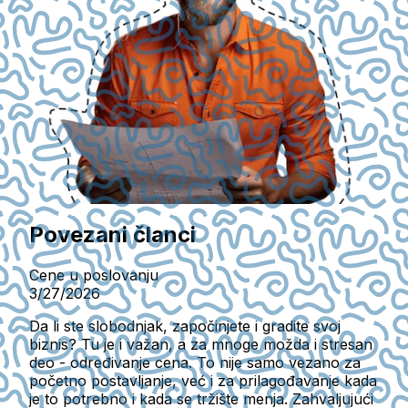
Povezani članci
Cene u poslovanju
3/27/2026
Da li ste slobodnjak, započinjete i gradite svoj
biznis? Tu je i važan, a za mnoge možda i stresan
deo - određivanje cena. To nije samo vezano za
početno postavljanje, već i za prilagođavanje kada
je to potrebno i kada se tržište menja. Zahvaljujući