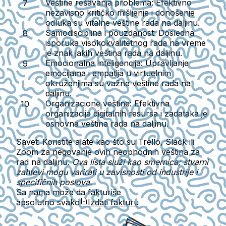
Veštine rešavanja problema
: Efektivno
nezavisno kritičko mišljenje i donošenje
odluka su vitalne veštine rada na daljinu.
Samodisciplina i pouzdanost
: Dosledna
isporuka visokokvalitetnog rada na vreme
je znak jakih veština rada na daljinu.
Emocionalna inteligencija
: Upravljanje
emocijama i empatija u virtuelnim
okruženjima su važne veštine rada na
daljinu.
Organizacione veštine
: Efektivna
organizacija digitalnih resursa i zadataka je
osnovna veština rada na daljinu.
Savet:
Koristite alate kao što su Trello, Slack ili
Zoom za negovanje ovih neophodnih veština za
rad na daljinu.
Ova lista služi kao smernica; stvarni
zahtevi mogu varirati u zavisnosti od industrije i
specifičnih poslova.
Sa nama može da fakturiše
apsolutno svako
Izdati fakturu