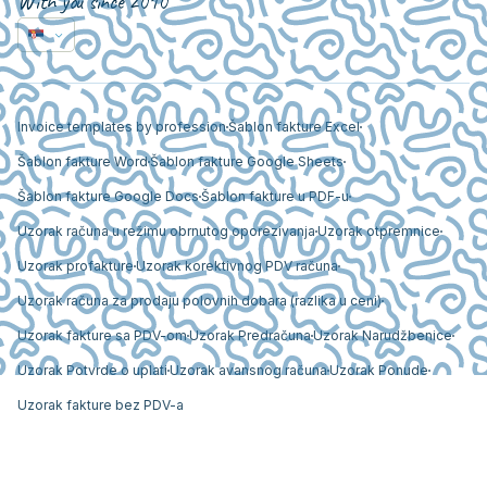
With you since 2010
Invoice templates by profession
Šablon fakture Excel
Šablon fakture Word
Šablon fakture Google Sheets
Šablon fakture Google Docs
Šablon fakture u PDF-u
Uzorak računa u režimu obrnutog oporezivanja
Uzorak otpremnice
Uzorak profakture
Uzorak korektivnog PDV računa
Uzorak računa za prodaju polovnih dobara (razlika u ceni)
Uzorak fakture sa PDV-om
Uzorak Predračuna
Uzorak Narudžbenice
Uzorak Potvrde o uplati
Uzorak avansnog računa
Uzorak Ponude
Uzorak fakture bez PDV-a