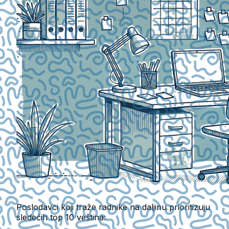
Poslodavci koji traže radnike na daljinu prioritizuju
sledećih top 10 veština: