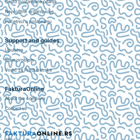
Često postavljana pitanja
Neprofitne organizacije
Početnici u poslovanju
Support and guides
Uputstva
Imam problem
Vodič za Preduzetnike
FakturaOnline
About the company
Contact us