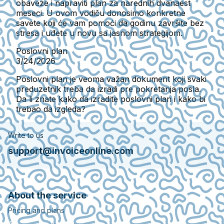
obaveze i napraviti plan za narednih dvanaest
meseci. U ovom vodiču donosimo konkretne
savete koji će vam pomoći da godinu završite bez
stresa i uđete u novu sa jasnom strategijom.
Poslovni plan
3/24/2026
Poslovni plan je veoma važan dokument koji svaki
preduzetnik treba da izradi pre pokretanja posla.
Da li znate kako da izradite poslovni plan i kako bi
trebao da izgleda?
Write to us
support@invoiceonline.com
About the service
Pricing and plans