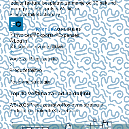
Izdajte fakture besplatno za manje od 30 sekundi.
Imam problem
Uputstva
Vodič za
Preduzetnike
Dictionary
Invoices
Exports
Expenses
Log in
Issue an invoice
Meni
Vodič za Preduzetnike
Preduzetništvo
Poslovne strategije
Top 10 veština za rad na daljinu
7/8/2025
Preduzetništvo
Poslovne strategije
Podelite na:
LinkedIn
X
Facebook