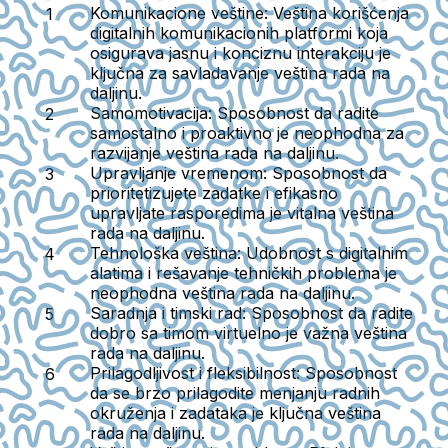
Komunikacione veštine
: Veština korišćenja
digitalnih komunikacionih platformi koja
osigurava jasnu i konciznu interakciju je
ključna za savladavanje veština rada na
daljinu.
Samomotivacija
: Sposobnost da radite
samostalno i proaktivno je neophodna za
razvijanje veština rada na daljinu.
Upravljanje vremenom
: Sposobnost da
prioritetizujete zadatke i efikasno
upravljate rasporedima je vitalna veština
rada na daljinu.
Tehnološka veština
: Udobnost s digitalnim
alatima i rešavanje tehničkih problema je
neophodna veština rada na daljinu.
Saradnja i timski rad
: Sposobnost da radite
dobro sa timom virtuelno je važna veština
rada na daljinu.
Prilagodljivost i fleksibilnost
: Sposobnost
da se brzo prilagodite menjanju radnih
okruženja i zadataka je ključna veština
rada na daljinu.