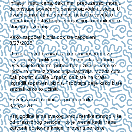
inflaciji i rastu cena, čak i mali preduzetnici moraju
da pristupe povećanju cena proizvoda i usluga. U
ovom članku ćemo vam dati nekoliko saveta o
početnom postavljanju i spoljašnjoj komunikaciji u
slučaju povećanja.
Kako započeti biznis dok ste zaposleni
3/27/2026
Ulazak u svet biznisa uz trenutni posao može
otvoriti nove prilike i doneti finansijsku slobodu.
Ostvarujete dodatni prihod bez rizika jer vam se
redovna plata iz zaposlenja nastavlja. Možda ćete
čak postati suviše uspešni da biste na kraju
izgradili sopstveni biznis. Pročitajte dalje kako biste
saznali kako to učiniti.
Saveti za kraj godine za preduzetnike
3/25/2026
Kraj godine je za svakog preduzetnika mnogo više
od prazničnog perioda – to je vreme kada treba
zatvoriti poslovne knjige, proveriti poreske