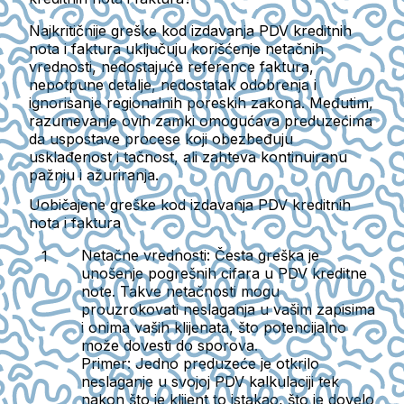
Najkritičnije greške kod izdavanja PDV kreditnih
nota i faktura uključuju korišćenje netačnih
vrednosti, nedostajuće reference faktura,
nepotpune detalje, nedostatak odobrenja i
ignorisanje regionalnih poreskih zakona. Međutim,
razumevanje ovih zamki omogućava preduzećima
da uspostave procese koji obezbeđuju
usklađenost i tačnost, ali zahteva kontinuiranu
pažnju i ažuriranja.
Uobičajene greške kod izdavanja PDV kreditnih
nota i faktura
Netačne vrednosti:
Česta greška je
unošenje pogrešnih cifara u PDV kreditne
note. Takve netačnosti mogu
prouzrokovati neslaganja u vašim zapisima
i onima vaših klijenata, što potencijalno
može dovesti do sporova.
Primer:
Jedno preduzeće je otkrilo
neslaganje u svojoj PDV kalkulaciji tek
nakon što je klijent to istakao, što je dovelo