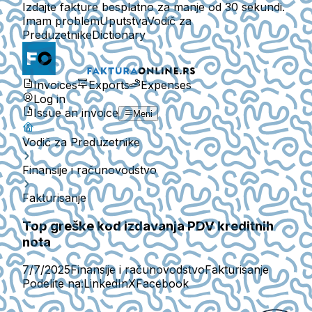
Izdajte fakture besplatno za manje od 30 sekundi.
Imam problem
Uputstva
Vodič za
Preduzetnike
Dictionary
Invoices
Exports
Expenses
Log in
Issue an invoice
Meni
Vodič za Preduzetnike
Finansije i računovodstvo
Fakturisanje
Top greške kod izdavanja PDV kreditnih
nota
7/7/2025
Finansije i računovodstvo
Fakturisanje
Podelite na:
LinkedIn
X
Facebook