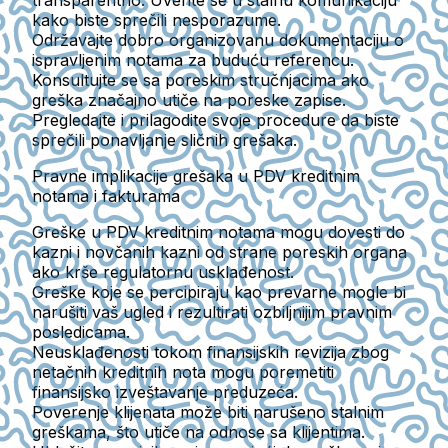
transparentno. Uverite se u stalnu komunikaciju
kako biste sprečili nesporazume.
Održavajte dobro organizovanu dokumentaciju o
ispravljenim notama za buduću referencu.
Konsultujte se sa poreskim stručnjacima ako
greška značajno utiče na poreske zapise.
Pregledajte i prilagodite svoje procedure da biste
sprečili ponavljanje sličnih grešaka.
Pravne implikacije grešaka u PDV kreditnim
notama i fakturama
Greške u PDV kreditnim notama mogu dovesti do
kazni i novčanih kazni od strane poreskih organa
ako krše regulatornu usklađenost.
Greške koje se percipiraju kao prevarne mogle bi
narušiti vaš ugled i rezultirati ozbiljnijim pravnim
posledicama.
Neusklađenosti tokom finansijskih revizija zbog
netačnih kreditnih nota mogu poremetiti
finansijsko izveštavanje preduzeća.
Poverenje klijenata može biti narušeno stalnim
greškama, što utiče na odnose sa klijentima.