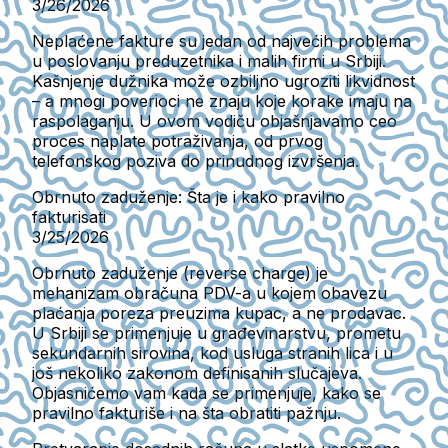
3/26/2026
Neplaćene fakture su jedan od najvećih problema
u poslovanju preduzetnika i malih firmi u Srbiji.
Kašnjenje dužnika može ozbiljno ugroziti likvidnost
– a mnogi poverioci ne znaju koje korake imaju na
raspolaganju. U ovom vodiču objašnjavamo ceo
proces naplate potraživanja, od prvog
telefonskog poziva do prinudnog izvršenja.
Obrnuto zaduženje: Šta je i kako pravilno
fakturisati
3/25/2026
Obrnuto zaduženje (reverse charge) je
mehanizam obračuna PDV-a u kojem obavezu
plaćanja poreza preuzima kupac, a ne prodavac.
U Srbiji se primenjuje u građevinarstvu, prometu
sekundarnih sirovina, kod usluga stranih lica i u
još nekoliko zakonom definisanih slučajeva.
Objasnićemo vam kada se primenjuje, kako se
pravilno fakturiše i na šta obratiti pažnju.