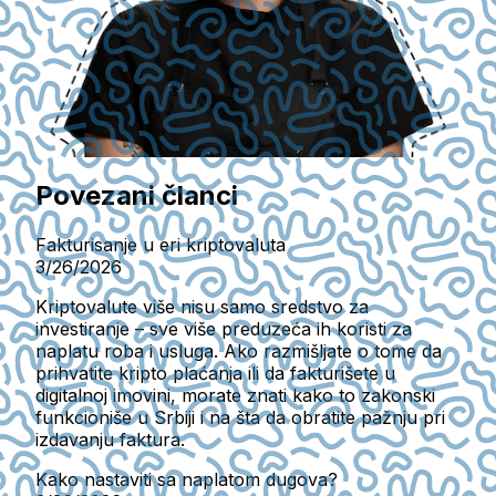
Povezani članci
Fakturisanje u eri kriptovaluta
3/26/2026
Kriptovalute više nisu samo sredstvo za
investiranje – sve više preduzeća ih koristi za
naplatu roba i usluga. Ako razmišljate o tome da
prihvatite kripto plaćanja ili da fakturišete u
digitalnoj imovini, morate znati kako to zakonski
funkcioniše u Srbiji i na šta da obratite pažnju pri
izdavanju faktura.
Kako nastaviti sa naplatom dugova?