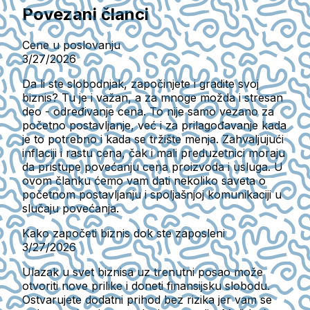
Povezani članci
Cene u poslovanju
3/27/2026
Da li ste slobodnjak, započinjete i gradite svoj
biznis? Tu je i važan, a za mnoge možda i stresan
deo - određivanje cena. To nije samo vezano za
početno postavljanje, već i za prilagođavanje kada
je to potrebno i kada se tržište menja. Zahvaljujući
inflaciji i rastu cena, čak i mali preduzetnici moraju
da pristupe povećanju cena proizvoda i usluga. U
ovom članku ćemo vam dati nekoliko saveta o
početnom postavljanju i spoljašnjoj komunikaciji u
slučaju povećanja.
Kako započeti biznis dok ste zaposleni
3/27/2026
Ulazak u svet biznisa uz trenutni posao može
otvoriti nove prilike i doneti finansijsku slobodu.
Ostvarujete dodatni prihod bez rizika jer vam se