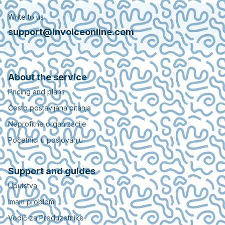
Write to us
support@invoiceonline.com
About the service
Pricing and plans
Često postavljana pitanja
Neprofitne organizacije
Početnici u poslovanju
Support and guides
Uputstva
Imam problem
Vodič za Preduzetnike