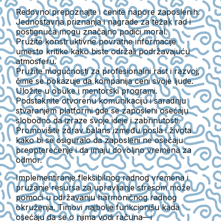
Redovno prepoznajte i cenite napore zaposlenih.
Jednostavna priznanja i nagrade za težak rad i
postignuća mogu značajno podići moral.
Pružite konstruktivne povratne informacije
umesto kritike kako biste održali podržavajuću
atmosferu.
Pružite mogućnosti za profesionalni rast i razvoj,
čime se pokazuje da kompanija ceni svoje ljude.
Uložite u obuke i mentorski programi.
Podstaknite otvorenu komunikaciju i saradnju
stvaranjem platformi gde se zaposleni osećaju
slobodno da izraze svoje ideje i zabrinutosti.
Promovišite zdrav balans između posla i života
kako bi se osiguralo da zaposleni ne osećaju
preopterećenje i da imaju dovoljno vremena za
odmor.
Implementiranje fleksibilnog radnog vremena i
pružanje resursa za upravljanje stresom može
pomoći u održavanju harmoničnog radnog
okruženja. Timovi najbolje funkcionišu kada
osećaju da se o njima vodi računa—i