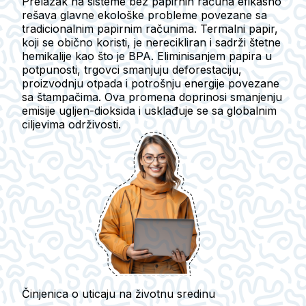
Prelazak na sisteme bez papirnih računa efikasno
rešava glavne ekološke probleme povezane sa
tradicionalnim papirnim računima. Termalni papir,
koji se obično koristi, je nerecikliran i sadrži štetne
hemikalije kao što je BPA. Eliminisanjem papira u
potpunosti, trgovci smanjuju deforestaciju,
proizvodnju otpada i potrošnju energije povezane
sa štampačima. Ova promena doprinosi smanjenju
emisije ugljen-dioksida i usklađuje se sa globalnim
ciljevima održivosti.
Činjenica o uticaju na životnu sredinu