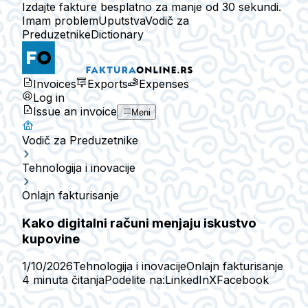
Izdajte fakture besplatno za manje od 30 sekundi.
Imam problem
Uputstva
Vodič za
Preduzetnike
Dictionary
Invoices
Exports
Expenses
Log in
Issue an invoice
Meni
Vodič za Preduzetnike
Tehnologija i inovacije
Onlajn fakturisanje
Kako digitalni računi menjaju iskustvo
kupovine
1/10/2026
Tehnologija i inovacije
Onlajn fakturisanje
4 minuta čitanja
Podelite na:
LinkedIn
X
Facebook