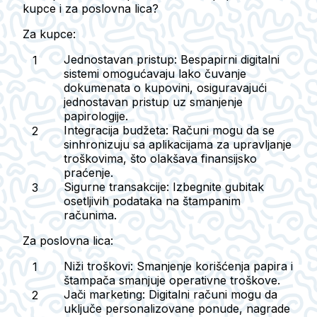
kupce i za poslovna lica?
Za kupce:
Jednostavan pristup:
Bespapirni digitalni
sistemi omogućavaju lako čuvanje
dokumenata o kupovini, osiguravajući
jednostavan pristup uz smanjenje
papirologije.
Integracija budžeta:
Računi mogu da se
sinhronizuju sa aplikacijama za upravljanje
troškovima, što olakšava finansijsko
praćenje.
Sigurne transakcije:
Izbegnite gubitak
osetljivih podataka na štampanim
računima.
Za poslovna lica:
Niži troškovi:
Smanjenje korišćenja papira i
štampača smanjuje operativne troškove.
Jači marketing:
Digitalni računi mogu da
uključe personalizovane ponude, nagrade