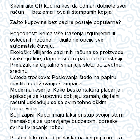
Skenirajte QR kod na kasi da odmah dobijete svoj
račun — bez email-ova ili štampanih kopija!
Zašto kupovina bez papira postaje popularna?
Pogodnost:
Nema više traženja izgubljenih ili
oštećenih računa — digitalne opcije sve
automatski čuvaju.
Ekološki:
Milijarde papirnih računa se proizvode
svake godine, doprinoseći otpadu i deforestaciji.
Prelazak na digitalno smanjuje štetu po životnu
sredinu.
Ušteda troškova:
Poslovanja štede na papiru,
mastilu i održavanju štampača.
Moderna rešenja:
Kako beskontaktna plaćanja i
aplikacije za kupovinu dobijaju zamah, digitalni
računi usklađuju se sa ovim tehnološkim
trendovima.
Bolji zapisi:
Kupci imaju lakši pristup svojoj istoriji
transakcija za upravljanje budžetom, poreske
svrhe i vraćanje robe.
Postoje li koristi od prelaska na bespapirno i za