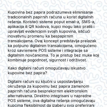
Kupovina bez papira podrazumeva eliminisanje
tradicionalnih papirnih računa u korist digitalnih
rešenja. Koristeći sisteme poput email-a, SMS-a,
aplikacija ili QR kodova, kupci mogu lako pratiti i
upravljati evidencijom svojih kupovina, ističući
inovativnu promenu ka bespapirnim
transakcijama. Ovaj koncept predstavlja prelazak
ka potpuno digitalnim transakcijama, omogućeno
kroz savremene POS sisteme i integracije sa
digitalnim novčanicima. To je pristup bez muke koji
kombinuje pogodnost, sigurnost i održivost.
Kako digitalni računi omogućavaju iskustvo
kupovine bez papira?
Digitalni računi su ključni u uspostavljanju
okruženja za kupovinu bez papira zamenom
papirnih računa besprekornim elektronskim
alternativama. Direktno integrisani u napredne
POS sisteme, ova digitalna rešenja omogućavaju
kupcima fleksibilnost da izaberu svoj preferirani