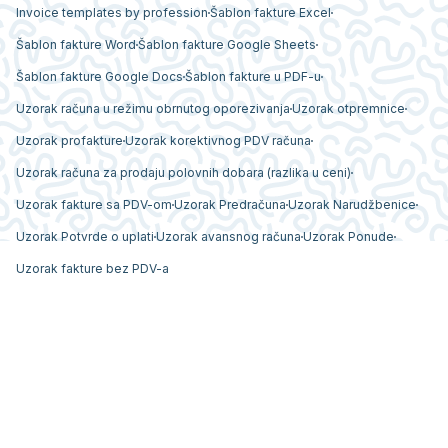
Invoice templates by profession
Šablon fakture Excel
Šablon fakture Word
Šablon fakture Google Sheets
Šablon fakture Google Docs
Šablon fakture u PDF-u
Uzorak računa u režimu obrnutog oporezivanja
Uzorak otpremnice
Uzorak profakture
Uzorak korektivnog PDV računa
Uzorak računa za prodaju polovnih dobara (razlika u ceni)
Uzorak fakture sa PDV-om
Uzorak Predračuna
Uzorak Narudžbenice
Uzorak Potvrde o uplati
Uzorak avansnog računa
Uzorak Ponude
Uzorak fakture bez PDV-a