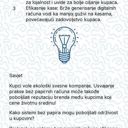
za lojalnost i uvide za bolje ciljanje kupaca.
Efikasnije kase:
Brže generisanje digitalnih
računa vodi ka manjoj gužvi na kasama,
povećavajući zadovoljstvo kupaca.
Savjet
Kupci vole ekološki svesne kompanije. Usvajanje
prakse bez papirnih računa može takođe
poboljšati reputaciju brenda među kupcima koji
cene životnu sredinu!
Kako sistemi bez papira mogu poboljšati održivost
u kupovini?