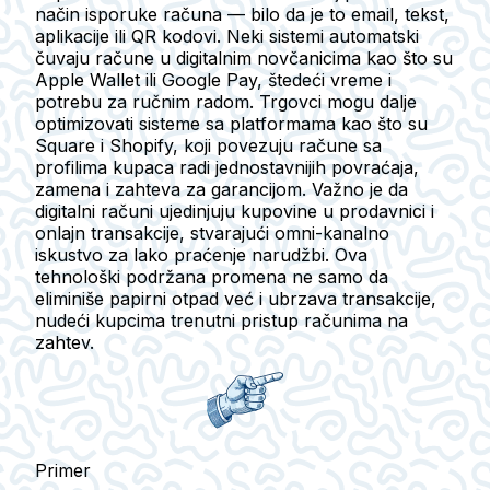
način isporuke računa — bilo da je to email, tekst,
aplikacije ili QR kodovi. Neki sistemi automatski
čuvaju račune u digitalnim novčanicima kao što su
Apple Wallet ili Google Pay, štedeći vreme i
potrebu za ručnim radom. Trgovci mogu dalje
optimizovati sisteme sa platformama kao što su
Square i Shopify, koji povezuju račune sa
profilima kupaca radi jednostavnijih povraćaja,
zamena i zahteva za garancijom. Važno je da
digitalni računi ujedinjuju kupovine u prodavnici i
onlajn transakcije, stvarajući omni-kanalno
iskustvo za lako praćenje narudžbi. Ova
tehnološki podržana promena ne samo da
eliminiše papirni otpad već i ubrzava transakcije,
nudeći kupcima trenutni pristup računima na
zahtev.
Primer