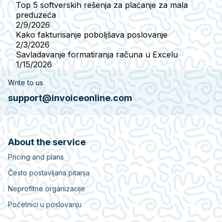
Top 5 softverskih rešenja za plaćanje za mala
preduzeća
2/9/2026
Kako fakturisanje poboljšava poslovanje
2/3/2026
Savladavanje formatiranja računa u Excelu
1/15/2026
Write to us
support@invoiceonline.com
About the service
Pricing and plans
Često postavljana pitanja
Neprofitne organizacije
Početnici u poslovanju