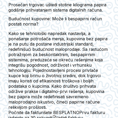
Prosečan trgovac uštedi stotine kilograma papira
godišnje prihvatanjem sistema digitalnih računa.
Budućnost kupovine: Može li bespapirni račun
postati norma?
Kako se tehnološki napredak nastavlja, a
ponašanje potrošača menja, kupovina bez papira
je na putu da postane industrijski standard,
redefinišući budućnost maloprodaje. Sa rastućom
potražnjom za beskontaktnim, bespapirnim
sistemima, preduzeća se okreću rešenjima koja
integrišu pogodnost, održivost i vrhunsku
tehnologiju. Pojednostavljeni procesi privlače
kupce koji brinu o životnoj sredini, dok trgovci
imaju koristi od efikasnosti troškova i boljih
podataka o kupcima. Kako društvo prihvata
održive prakse i digitalno-prvi rešenja, kupovina
bez papira može redefinisati savremeno
maloprodajno iskustvo, čineći papirne račune
relikvijom prošlosti.
Počnite da fakturišete BESPLATNO
Prvu fakturu
izdajete za
30 sekundi
Izdati fakturu