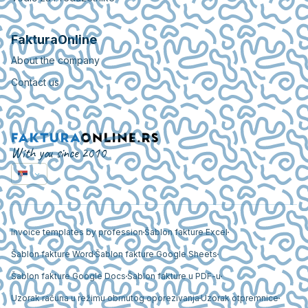
FakturaOnline
About the company
Contact us
With you since 2010
Invoice templates by profession
Šablon fakture Excel
Šablon fakture Word
Šablon fakture Google Sheets
Šablon fakture Google Docs
Šablon fakture u PDF-u
Uzorak računa u režimu obrnutog oporezivanja
Uzorak otpremnice