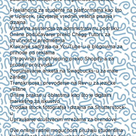
Freelancing
za studente na platformama kao što
je Upwork, razvijanje vrednih veština pisanja i
dizajna
Virtuelna asistencija
za administrativnu podršku
Online podučavanje
preko Chegg Tutors za
stručnost u predmetima
Kreiranje sadržaja
na YouTube-u ili blogovima za
prihode od reklama
E-trgovina i dropshipping
preko Shopify-a za
prodaju proizvoda
Popunjavanje anketa
na Swagbucks-u za male
zarade
Transkripcija i prevođenje
na Rev-u za jezičke
veštine
Online prakse
u oblastima kao što je digitalni
marketing za iskustvo
Prodaja stock fotografija i dizajna
na Shutterstock-
u
Upravljanje društvenim mrežama
za brendove
Ove online radne mogućnosti pružaju studentima