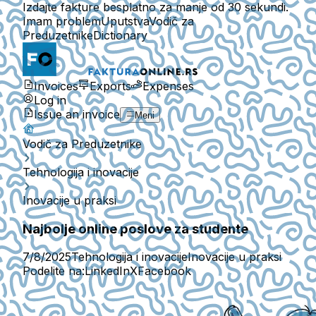
Izdajte fakture besplatno za manje od 30 sekundi.
Imam problem
Uputstva
Vodič za
Preduzetnike
Dictionary
Invoices
Exports
Expenses
Log in
Issue an invoice
Meni
Vodič za Preduzetnike
Tehnologija i inovacije
Inovacije u praksi
Najbolje online poslove za studente
7/8/2025
Tehnologija i inovacije
Inovacije u praksi
Podelite na:
LinkedIn
X
Facebook