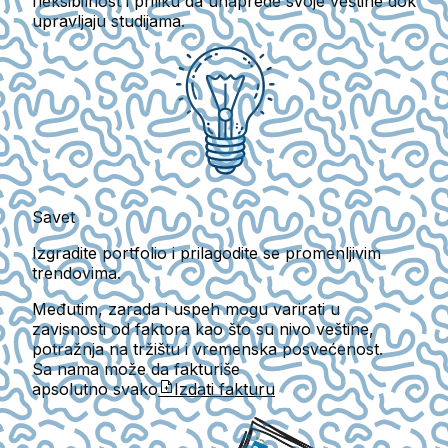
fleksibilnost i priliku da unaprede svoje veštine dok
upravljaju studijama.
Savet
Izgradite portfolio i prilagodite se promenljivim
trendovima.
Međutim, zarada i uspeh mogu varirati u
zavisnosti od faktora kao što su nivo veštine,
potražnja na tržištu i vremenska posvećenost.
Sa nama može da fakturiše
apsolutno svako
Izdati fakturu