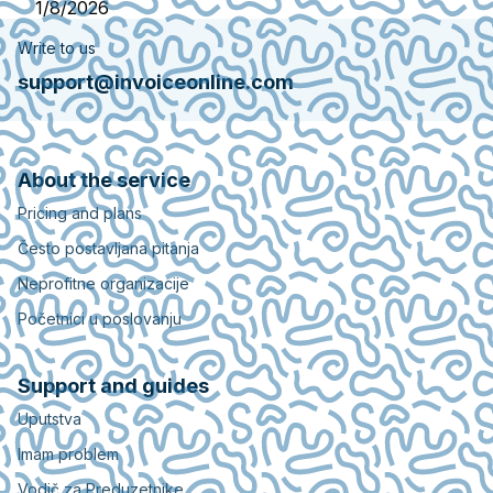
1/8/2026
Write to us
support@invoiceonline.com
About the service
Pricing and plans
Često postavljana pitanja
Neprofitne organizacije
Početnici u poslovanju
Support and guides
Uputstva
Imam problem
Vodič za Preduzetnike