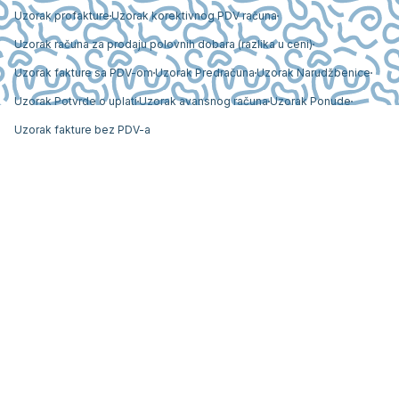
Uzorak profakture
Uzorak korektivnog PDV računa
Uzorak računa za prodaju polovnih dobara (razlika u ceni)
Uzorak fakture sa PDV-om
Uzorak Predračuna
Uzorak Narudžbenice
Uzorak Potvrde o uplati
Uzorak avansnog računa
Uzorak Ponude
Uzorak fakture bez PDV-a