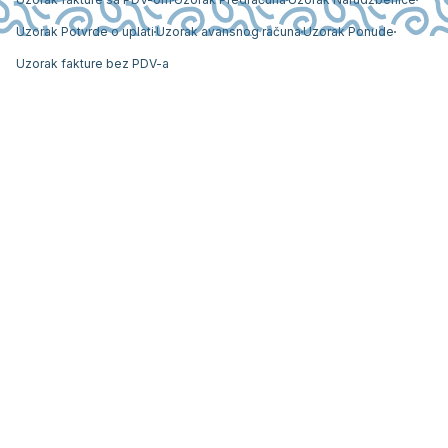
Uzorak Potvrde o uplati
Uzorak avansnog računa
Uzorak Ponude
Uzorak fakture bez PDV-a