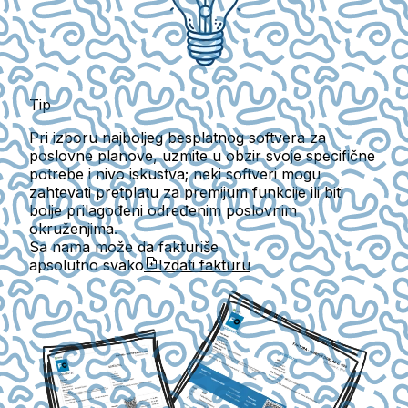
Tip
Pri izboru najboljeg besplatnog softvera za
poslovne planove, uzmite u obzir svoje specifične
potrebe i nivo iskustva; neki softveri mogu
zahtevati pretplatu za premijum funkcije ili biti
bolje prilagođeni određenim poslovnim
okruženjima.
Sa nama može da fakturiše
apsolutno svako
Izdati fakturu