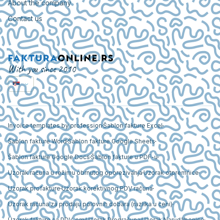
About the company
Contact us
With you since 2010
Invoice templates by profession
Šablon fakture Excel
Šablon fakture Word
Šablon fakture Google Sheets
Šablon fakture Google Docs
Šablon fakture u PDF-u
Uzorak računa u režimu obrnutog oporezivanja
Uzorak otpremnice
Uzorak profakture
Uzorak korektivnog PDV računa
Uzorak računa za prodaju polovnih dobara (razlika u ceni)
Uzorak fakture sa PDV-om
Uzorak Predračuna
Uzorak Narudžbenice