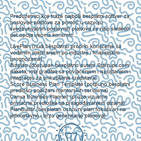
Preduzetnici koji traže najbolji besplatni softver za
poslovne planove za pomoć u razvoju
sveobuhvatnih poslovnih planova će naći sledećih
pet opcija veoma korisnim:
LivePlan
(nudi besplatno probno korišćenje sa
vođenim planiranjem po industriji i finansijskim
prognozama)
Bizplan
(dostupan besplatno putem Startups.com
paketa, ima graditelj sa povlačenjem i ispuštanjem i
integraciju za prikupljanje sredstava)
Score Business Plan Template
(potpuno besplatni
predlošci podržani mentorskih servisima)
Canva Business Planner
(pruža vizuelno
privlačne predloške sa prilagođavanjem dizajna)
PlanBuildr
(besplatan osnovni plan fokusiran na
jednostavno i brzo generisanje planova)