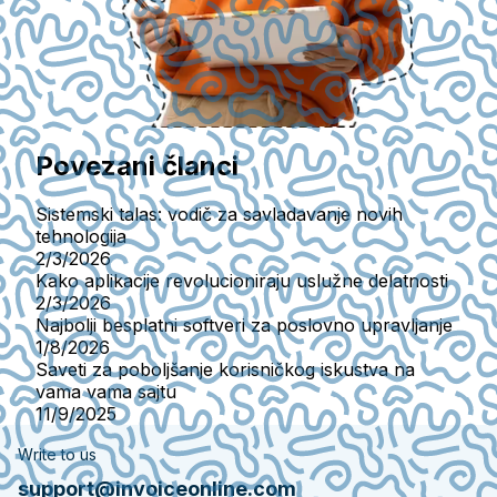
Povezani članci
Sistemski talas: vodič za savladavanje novih
tehnologija
2/3/2026
Kako aplikacije revolucioniraju uslužne delatnosti
2/3/2026
Najbolji besplatni softveri za poslovno upravljanje
1/8/2026
Saveti za poboljšanje korisničkog iskustva na
vama vama sajtu
11/9/2025
Write to us
support@invoiceonline.com