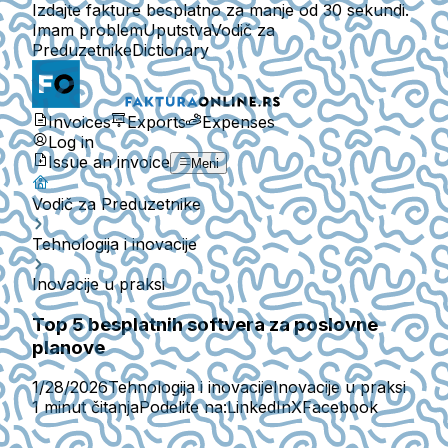
Izdajte fakture besplatno za manje od 30 sekundi.
Imam problem
Uputstva
Vodič za
Preduzetnike
Dictionary
Invoices
Exports
Expenses
Log in
Issue an invoice
Meni
Vodič za Preduzetnike
Tehnologija i inovacije
Inovacije u praksi
Top 5 besplatnih softvera za poslovne
planove
1/28/2026
Tehnologija i inovacije
Inovacije u praksi
1 minut čitanja
Podelite na:
LinkedIn
X
Facebook