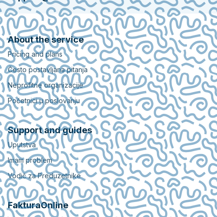
About the service
Pricing and plans
Često postavljana pitanja
Neprofitne organizacije
Početnici u poslovanju
Support and guides
Uputstva
Imam problem
Vodič za Preduzetnike
FakturaOnline