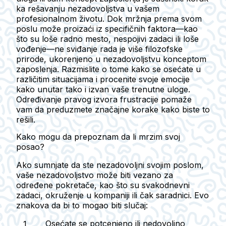
ka rešavanju nezadovoljstva u vašem
profesionalnom životu. Dok mržnja prema svom
poslu može proizaći iz specifičnih faktora—kao
što su loše radno mesto, nespojivi zadaci ili loše
vođenje—ne sviđanje rada je više filozofske
prirode, ukorenjeno u nezadovoljstvu konceptom
zaposlenja. Razmislite o tome kako se osećate u
različitim situacijama i procenite svoje emocije
kako unutar tako i izvan vaše trenutne uloge.
Određivanje pravog izvora frustracije pomaže
vam da preduzmete značajne korake kako biste to
rešili.
Kako mogu da prepoznam da li mrzim svoj
posao?
Ako sumnjate da ste nezadovoljni svojim poslom,
vaše nezadovoljstvo može biti vezano za
određene pokretače, kao što su svakodnevni
zadaci, okruženje u kompaniji ili čak saradnici. Evo
znakova da bi to mogao biti slučaj:
Osećate se potcenjeno ili nedovoljno