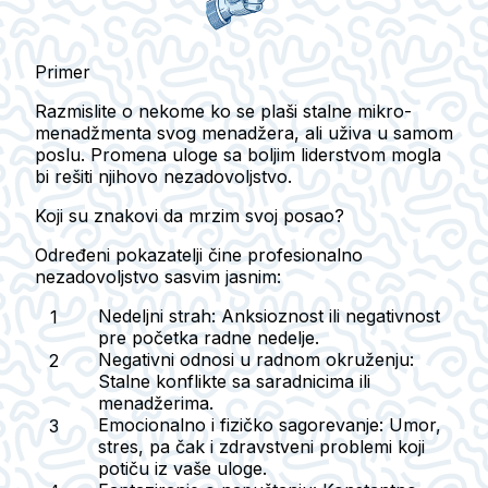
Primer
Razmislite o nekome ko se plaši stalne mikro-
menadžmenta svog menadžera, ali uživa u samom
poslu. Promena uloge sa boljim liderstvom mogla
bi rešiti njihovo nezadovoljstvo.
Koji su znakovi da mrzim svoj posao?
Određeni pokazatelji čine profesionalno
nezadovoljstvo sasvim jasnim:
Nedeljni strah:
Anksioznost ili negativnost
pre početka radne nedelje.
Negativni odnosi u radnom okruženju:
Stalne konflikte sa saradnicima ili
menadžerima.
Emocionalno i fizičko sagorevanje:
Umor,
stres, pa čak i zdravstveni problemi koji
potiču iz vaše uloge.