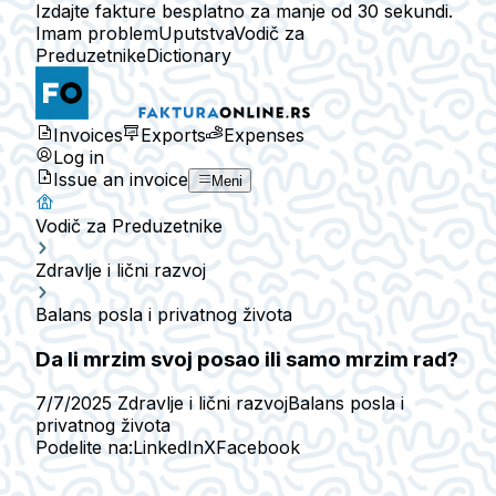
Izdajte fakture besplatno za manje od 30 sekundi.
Imam problem
Uputstva
Vodič za
Preduzetnike
Dictionary
Invoices
Exports
Expenses
Log in
Issue an invoice
Meni
Vodič za Preduzetnike
Zdravlje i lični razvoj
Balans posla i privatnog života
Da li mrzim svoj posao ili samo mrzim rad?
7/7/2025
Zdravlje i lični razvoj
Balans posla i
privatnog života
Podelite na:
LinkedIn
X
Facebook