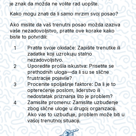
je znak da možda ne volite rad uopšte.
Kako mogu znati da li samo mrzim svoj posao?
Ako mislite da vaš trenutni posao možda izaziva
vaše nezadovoljstvo, pratite ove korake kako
biste to potvrdili:
Pratite svoje okidače:
Zapišite trenutke ili
zadatke koji uzrokuju stalno
nezadovoljstvo.
Uporedite prošla iskustva:
Prisetite se
prethodnih uloga—da li su se slične
frustracije pojavile?
Procenite spoljašnje faktore:
Da li je to
opterećenje poslom, liderstvo ili
nedostatak priznanja što je problem?
Zamislite promenu:
Zamislite uzbuđenje
zbog slične uloge u drugoj organizaciji.
Ako vas to uzbuđuje, problem može biti u
vašoj trenutnoj situaciji.