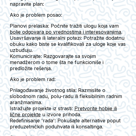
napravite plan:
Ako je problem posao:
Planovi prelaska:
Počnite tražiti ulogu koja vam
bolje odgovara po vrednostima i interesovanjima
.
Usavršavanje ili lateralni potezi:
Potražite dodatnu
obuku kako biste se kvalifikovali za uloge koje vas
uzbuđuju.
Komunicirajte:
Razgovarajte sa svojim
menadžerom o tome šta ne funkcioniše i
predložite rešenja.
Ako je problem rad:
Prilagođavanje životnog stila:
Razmislite o
slobodnom radu, polu-radu ili fleksibilnim radnim
aranžmanima.
Istražujte projekte iz strasti:
Pretvorite hobije ili
lične projekte
u izvore prihoda.
Redefinisanje 'rada':
Pokušajte alternative poput
preduzetničkih poduhvata ili konsaltinga.