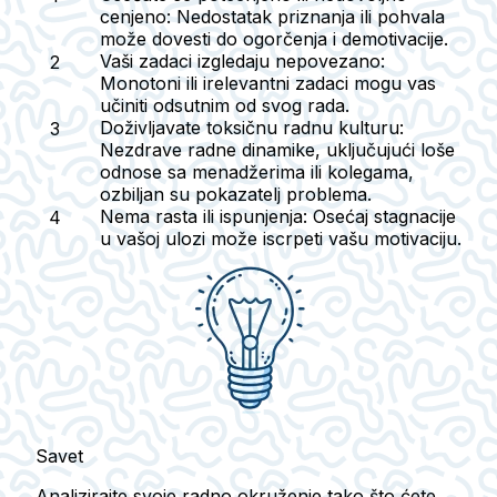
cenjeno:
Nedostatak priznanja ili pohvala
može dovesti do ogorčenja i demotivacije.
Vaši zadaci izgledaju nepovezano:
Monotoni ili irelevantni zadaci mogu vas
učiniti odsutnim od svog rada.
Doživljavate toksičnu radnu kulturu:
Nezdrave radne dinamike, uključujući loše
odnose sa menadžerima ili kolegama,
ozbiljan su pokazatelj problema.
Nema rasta ili ispunjenja:
Osećaj stagnacije
u vašoj ulozi može iscrpeti vašu motivaciju.
Savet
Analizirajte svoje radno okruženje tako što ćete