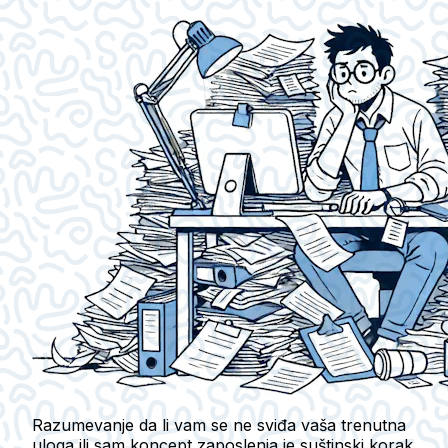
Razumevanje da li vam se ne sviđa vaša trenutna
uloga ili sam koncept zaposlenja je suštinski korak