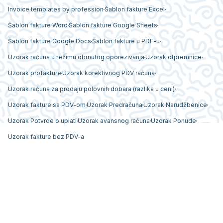
Invoice templates by profession
Šablon fakture Excel
Šablon fakture Word
Šablon fakture Google Sheets
Šablon fakture Google Docs
Šablon fakture u PDF-u
Uzorak računa u režimu obrnutog oporezivanja
Uzorak otpremnice
Uzorak profakture
Uzorak korektivnog PDV računa
Uzorak računa za prodaju polovnih dobara (razlika u ceni)
Uzorak fakture sa PDV-om
Uzorak Predračuna
Uzorak Narudžbenice
Uzorak Potvrde o uplati
Uzorak avansnog računa
Uzorak Ponude
Uzorak fakture bez PDV-a