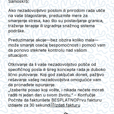
Samoskrb:
Ako nezadovoljstvo poslom ili prirodom rada utiče
na vaše blagostanje, preduzmite mere za
smanjenje stresa, kao što su postavljanje granica,
traženje terapije ili izgradnja snažnog sistema
podrške.
Preduzimanje akcije—bez obzira koliko mala—
može smanjiti osećaj bespomoćnosti i pomoći vam
da ponovo steknete kontrolu nad vašom
situacijom.
Otkrivanje da li vaše nezadovoljstvo potiče od
specifičnog posla ili šireg koncepta rada je duboko
lično putovanje. Koji god zaključak doneli, pažljivo
rešavanje vašeg nezadovoljstva omogućiće vam
da pronađete ispunjenje.
„Izaberite posao koji volite, i nikada nećete morati
raditi ni jedan dan u svom životu.“ – Konfučije
Počnite da fakturišete BESPLATNO
Prvu fakturu
izdajete za
30 sekundi
Izdati fakturu