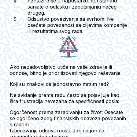
Fantaziranje o napuštanju:
Konstantno
sanjate o odlasku i započinjanju nečeg
drugog.
Odsustvo povezivanja sa svrhom:
Ne
osećate povezanost sa ciljevima kompanije
ili rezultatima svog rada.
Ako nezadovoljstvo utiče na vaše zdravlje ili
odnose, bitno je prioritizovati njegovo rešavanje.
Koji su znakovi da jednostavno mrzim rad?
Ne sviđanje prema radu često se pojavljuje kao
šira frustracija nevezana za specifičnosti posla:
Ogorčenost prema zarađivanju za život:
Osećate
se ogorčeno zbog finansijskih obaveza povezanih
s radom.
Izbegavanje odgovornosti:
Jak nagon da
izbegnete radne obaveze.