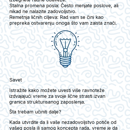
Stalna promena posla:
Često menjate poslove, ali
nikad ne nalazite zadovoljstvo.
Remetnja ličnih ciljeva:
Rad vam se čini kao
prepreka ostvarenju onoga što vam zaista znači.
Savet
Istražite kako možete uvesti više ravnoteže
izdvajajući vreme za svoje lične strasti izvan
granica strukturisanog zaposlenja.
Šta trebam učiniti dalje?
Kada utvrdite da li vaše nezadovoljstvo potiče od
vašeg posla ili samog koncepta rada, vreme je da