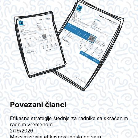
Povezani članci
Efikasne strategije štednje za radnike sa skraćenim
radnim vremenom
2/19/2026
Maksimizirajte efikasnost posla po satu