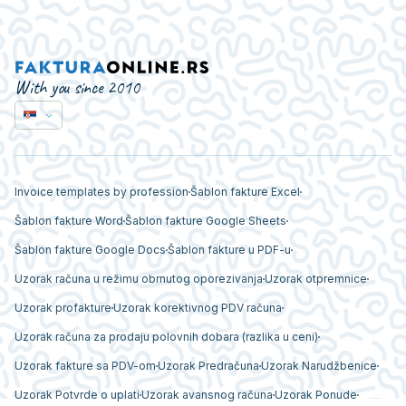
With you since 2010
Invoice templates by profession
Šablon fakture Excel
Šablon fakture Word
Šablon fakture Google Sheets
Šablon fakture Google Docs
Šablon fakture u PDF-u
Uzorak računa u režimu obrnutog oporezivanja
Uzorak otpremnice
Uzorak profakture
Uzorak korektivnog PDV računa
Uzorak računa za prodaju polovnih dobara (razlika u ceni)
Uzorak fakture sa PDV-om
Uzorak Predračuna
Uzorak Narudžbenice
Uzorak Potvrde o uplati
Uzorak avansnog računa
Uzorak Ponude