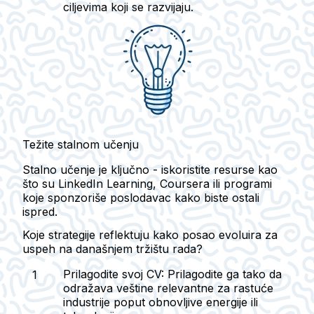
ciljevima koji se razvijaju.
Težite stalnom učenju
Stalno učenje je ključno - iskoristite resurse kao
što su LinkedIn Learning, Coursera ili programi
koje sponzoriše poslodavac kako biste ostali
ispred.
Koje strategije reflektuju kako posao evoluira za
uspeh na današnjem tržištu rada?
Prilagodite svoj CV:
Prilagodite ga tako da
odražava veštine relevantne za rastuće
industrije poput obnovljive energije ili