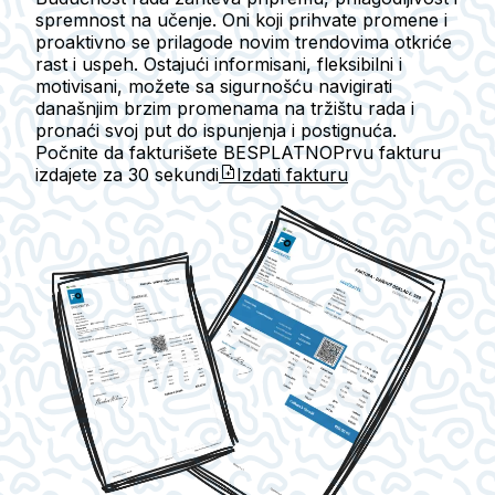
spremnost na učenje. Oni koji prihvate promene i
proaktivno se prilagode novim trendovima otkriće
rast i uspeh. Ostajući informisani, fleksibilni i
motivisani, možete sa sigurnošću navigirati
današnjim brzim promenama na tržištu rada i
pronaći svoj put do ispunjenja i postignuća.
Počnite da fakturišete BESPLATNO
Prvu fakturu
izdajete za
30 sekundi
Izdati fakturu