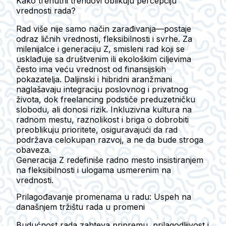
Kako trenutni trendovi oblikuju percepciju
vrednosti rada?
Rad više nije samo način zarađivanja—postaje
odraz ličnih vrednosti, fleksibilnosti i svrhe. Za
milenijalce i generaciju Z, smisleni rad koji se
usklađuje sa društvenim ili ekološkim ciljevima
često ima veću vrednost od finansijskih
pokazatelja. Daljinski i hibridni aranžmani
naglašavaju integraciju poslovnog i privatnog
života, dok freelancing podstiče preduzetničku
slobodu, ali donosi rizik. Inkluzivna kultura na
radnom mestu, raznolikost i briga o dobrobiti
preoblikuju prioritete, osiguravajući da rad
podržava celokupan razvoj, a ne da bude stroga
obaveza.
Generacija Z redefiniše radno mesto insistiranjem
na fleksibilnosti i ulogama usmerenim na
vrednosti.
Prilagođavanje promenama u radu: Uspeh na
današnjem tržištu rada u promeni
Budućnost rada zahteva pripremu, prilagodljivost i