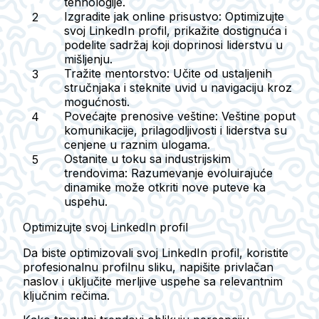
tehnologije.
Izgradite jak online prisustvo:
Optimizujte
svoj LinkedIn profil, prikažite dostignuća i
podelite sadržaj koji doprinosi liderstvu u
mišljenju.
Tražite mentorstvo:
Učite od ustaljenih
stručnjaka i steknite uvid u navigaciju kroz
mogućnosti.
Povećajte prenosive veštine:
Veštine poput
komunikacije, prilagodljivosti i liderstva su
cenjene u raznim ulogama.
Ostanite u toku sa industrijskim
trendovima:
Razumevanje evoluirajuće
dinamike može otkriti nove puteve ka
uspehu.
Optimizujte svoj LinkedIn profil
Da biste optimizovali svoj LinkedIn profil, koristite
profesionalnu profilnu sliku, napišite privlačan
naslov i uključite merljive uspehe sa relevantnim
ključnim rečima.