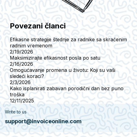
Povezani članci
Efikasne strategije štednje za radnike sa skraćenim
radnim vremenom
2/19/2026
Maksimizirajte efikasnost posla po satu
2/16/2026
Omogućavanje promena u životu: Koji su vaši
sledeći koraci?
2/3/2026
Kako isplanirati zabavan porodični dan bez puno
troška
12/11/2025
Write to us
support@invoiceonline.com