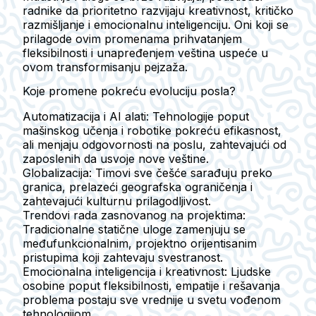
radnike da prioritetno razvijaju kreativnost, kritičko
razmišljanje i emocionalnu inteligenciju. Oni koji se
prilagode ovim promenama prihvatanjem
fleksibilnosti i unapređenjem veština uspeće u
ovom transformisanju pejzaža.
Koje promene pokreću evoluciju posla?
Automatizacija i AI alati:
Tehnologije poput
mašinskog učenja i robotike pokreću efikasnost,
ali menjaju odgovornosti na poslu, zahtevajući od
zaposlenih da usvoje nove veštine.
Globalizacija:
Timovi sve češće sarađuju preko
granica, prelazeći geografska ograničenja i
zahtevajući kulturnu prilagodljivost.
Trendovi rada zasnovanog na projektima:
Tradicionalne statične uloge zamenjuju se
međufunkcionalnim, projektno orijentisanim
pristupima koji zahtevaju svestranost.
Emocionalna inteligencija i kreativnost:
Ljudske
osobine poput fleksibilnosti, empatije i rešavanja
problema postaju sve vrednije u svetu vođenom
tehnologijom.