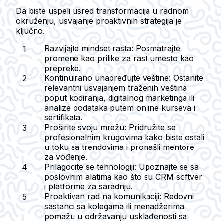
Da biste uspeli usred transformacija u radnom
okruženju, usvajanje proaktivnih strategija je
ključno.
Razvijajte mindset rasta:
Posmatrajte
promene kao prilike za rast umesto kao
prepreke.
Kontinuirano unapređujte veštine:
Ostanite
relevantni usvajanjem traženih veština
poput kodiranja, digitalnog marketinga ili
analize podataka putem online kurseva i
sertifikata.
Proširite svoju mrežu:
Pridružite se
profesionalnim krugovima kako biste ostali
u toku sa trendovima i pronašli mentore
za vođenje.
Prilagodite se tehnologiji:
Upoznajte se sa
poslovnim alatima kao što su CRM softver
i platforme za saradnju.
Proaktivan rad na komunikaciji:
Redovni
sastanci sa kolegama ili menadžerima
pomažu u održavanju usklađenosti sa