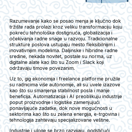
Razumevanje kako se posao menja je ključno dok
tržište rada prolazi kroz veliku transformaciju koju
pokreću tehnološka dostignuća, globalizacija i
očekivanja radne snage u razvoju. Tradicionalne
strukture poslova ustupaju mesto fleksibilnijim i
inovativnijim modelima. Daljinske i hibridne radne
sredine, nekada novitet, postale su norma, uz
digitalne alate kao što su Zoom i Slack koji
održavaju timove povezanim.
Uz to, gig ekonomija i freelance platforme pružile
su radnicima više autonomije, ali su uvele izazove
kao što su smanjenja stabilnost posla i manje
beneficija. Automatizacija i AI preoblikuju industrije
poput proizvodnje i logistike zamenjujući
ponavljajuće zadatke, dok nove mogućnosti u
sektorima kao što su zelena energija, e-trgovina i
tehnologija zahtevaju specijalizovane veštine.
Industrije i uloge se brzo razvijaju, podstičući