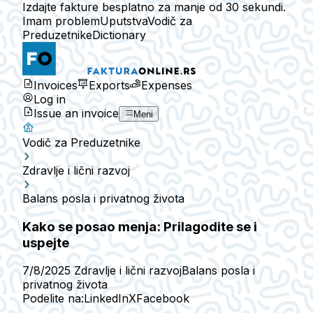
Izdajte fakture besplatno za manje od 30 sekundi.
Imam problem
Uputstva
Vodič za
Preduzetnike
Dictionary
Invoices
Exports
Expenses
Log in
Issue an invoice
Meni
Vodič za Preduzetnike
Zdravlje i lični razvoj
Balans posla i privatnog života
Kako se posao menja: Prilagodite se i
uspejte
7/8/2025
Zdravlje i lični razvoj
Balans posla i
privatnog života
Podelite na:
LinkedIn
X
Facebook