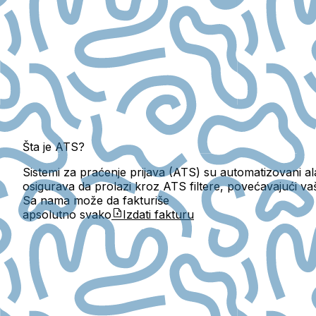
Šta je ATS?
Sistemi za praćenje prijava (ATS) su automatizovani alat
osigurava da prolazi kroz ATS filtere, povećavajući v
Sa nama može da fakturiše
apsolutno svako
Izdati fakturu