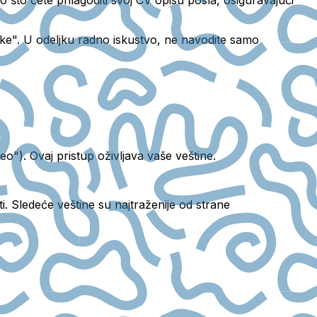
uke". U odeljku
radno iskustvo
, ne navodite samo
eo"). Ovaj pristup oživljava vaše veštine.
. Sledeće veštine su najtraženije od strane