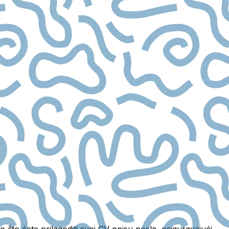
 što ćete prilagoditi svoj CV opisu posla, osiguravajući