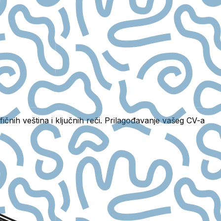
fičnih veština i ključnih reči. Prilagođavanje vašeg CV-a