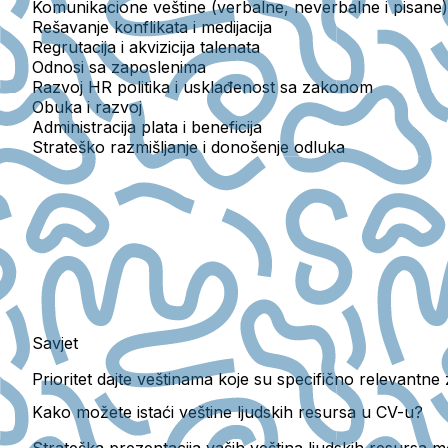
Komunikacione veštine
(verbalne, neverbalne i pisane)
Rešavanje konflikata i medijacija
Regrutacija i akvizicija talenata
Odnosi sa zaposlenima
Razvoj HR politika i usklađenost sa zakonom
Obuka i razvoj
Administracija plata i beneficija
Strateško razmišljanje i donošenje odluka
Savjet
Prioritet dajte veštinama koje su specifično relevantne z
Kako možete istaći veštine ljudskih resursa u CV-u?
Strateška prezentacija vaših veština ljudskih resursa m