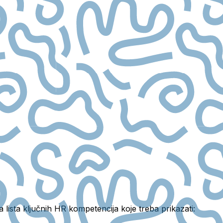
 lista ključnih HR kompetencija koje treba prikazati: