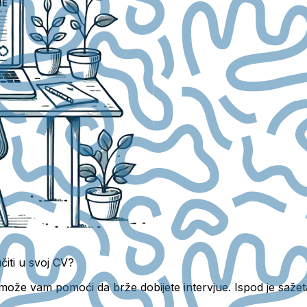
čiti u svoj CV?
može vam pomoći da brže dobijete intervjue. Ispod je sažeta