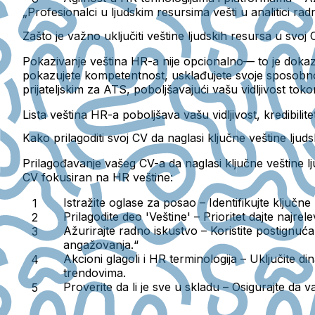
„Profesionalci u ljudskim resursima vešti u analitici rad
Zašto je važno uključiti veštine ljudskih resursa u svoj
Pokazivanje veština HR-a nije opcionalno— to je dokaza
pokazujete kompetentnost, usklađujete svoje sposobnos
prijateljskim za ATS, poboljšavajući vašu vidljivost to
Lista veština HR-a poboljšava vašu
vidljivost
,
kredibilite
Kako prilagoditi svoj CV da naglasi ključne veštine ljud
Prilagođavanje vašeg CV-a da naglasi ključne veštine lj
CV fokusiran na HR veštine:
Istražite oglase za posao
– Identifikujte ključn
Prilagodite deo 'Veštine'
– Prioritet dajte najre
Ažurirajte radno iskustvo
– Koristite postignu
angažovanja.“
Akcioni glagoli i HR terminologija
– Uključite di
trendovima.
Proverite da li je sve u skladu
– Osigurajte da va