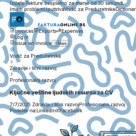
Izdajte fakture besplatno za manje od 30 sekundi.
Imam problem
Uputstva
Vodič za Preduzetnike
Dictiona
Invoices
Exports
Expenses
Log in
Issue an invoice
Meni
Vodič za Preduzetnike
Zdravlje i lični razvoj
Profesionalni razvoj
Ključne veštine ljudskih resursa za CV
7/7/2025
Zdravlje i lični razvoj
Profesionalni razvoj
Podelite na:
LinkedIn
X
Facebook