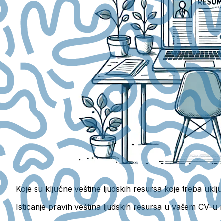
Koje su ključne veštine ljudskih resursa koje treba uklju
Isticanje pravih veština ljudskih resursa u vašem CV-u 