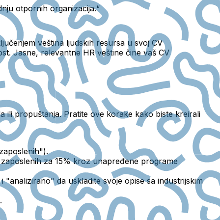
dnju otpornih organizacija.“
ljučenjem veština ljudskih resursa u svoj CV
ost. Jasne, relevantne HR veštine čine vaš CV
ili propuštanja. Pratite ove korake kako biste kreirali
 zaposlenih").
je zaposlenih za 15% kroz unapređene programe
"analizirano" da uskladite svoje opise sa industrijskim
.