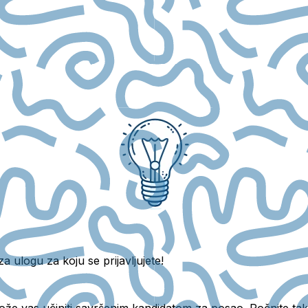
a ulogu za koju se prijavljujete!
ože vas učiniti savršenim kandidatom za posao. Počnite tako