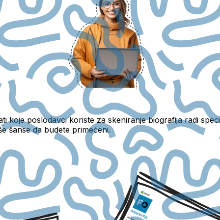
i koje poslodavci koriste za skeniranje biografija radi speci
aše šanse da budete primećeni.