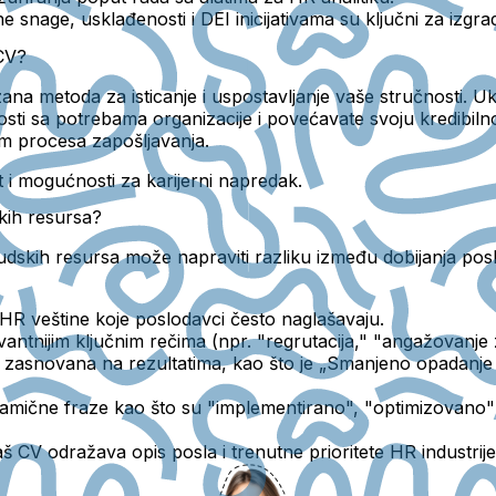
ne snage, usklađenosti i DEI inicijativama su ključni za izgra
 CV?
na metoda za isticanje i uspostavljanje vaše stručnosti. Uk
ti sa potrebama organizacije i povećavate svoju kredibiln
kom procesa zapošljavanja.
t
i
mogućnosti za karijerni napredak
.
skih resursa?
udskih resursa može napraviti razliku između dobijanja posla 
e HR veštine koje poslodavci često naglašavaju.
levantnijim ključnim rečima (npr. "regrutacija," "angažovanje
ća zasnovana na rezultatima, kao što je „Smanjeno opadan
namične fraze kao što su "implementirano", "optimizovano" i 
š CV odražava opis posla i trenutne prioritete HR industrije