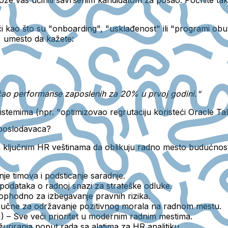
i kao što su "onboarding", "usklađenost" ili "programi ob
, umesto da kažete:
ao performanse zaposlenih za 20% u prvoj godini.“
istemima (npr. "optimizovao regrutaciju koristeći Oracle Tal
e poslodavaca?
a ključnim HR veštinama da oblikuju radno mesto budućnosti
je timova i podsticanje saradnje.
podataka o radnoj snazi za strateške odluke.
phodno za izbegavanje pravnih rizika.
jučne za održavanje pozitivnog morala na radnom mestu.
I)
– Sve veći prioritet u modernim radnim mestima.
uriranja poput rada sa alatima za HR analitiku.