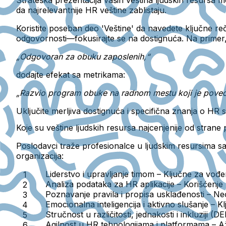
da najrelevantnije HR veštine zablistaju.
Koristite
poseban deo 'Veštine'
da navedete ključne reč
odgovornosti—fokusirajte se na dostignuća. Na primer
„Odgovoran za obuku zaposlenih,“
dodajte efekat sa metrikama:
„Razvio program obuke na radnom mestu koji je poveć
Uključite merljiva dostignuća i specifična znanja o HR s
Koje su veštine ljudskih resursa najcenjenije od stran
Poslodavci traže profesionalce u ljudskim resursima s
organizacija:
Liderstvo i upravljanje timom
– Ključne za vođen
Analiza podataka za HR aplikacije
– Korišćenje 
Poznavanje pravila i propisa usklađenosti
– Neo
Emocionalna inteligencija i aktivno slušanje
– Kl
Stručnost u različitosti, jednakosti i inkluziji (DE
Agilnost u HR tehnologijama i platformama
– Až