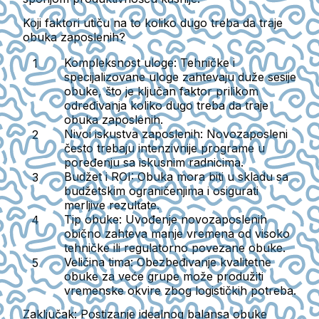
Koji faktori utiču na to koliko dugo treba da traje
obuka zaposlenih?
Kompleksnost uloge:
Tehničke i
specijalizovane uloge zahtevaju duže sesije
obuke, što je ključan faktor prilikom
određivanja koliko dugo treba da traje
obuka zaposlenih.
Nivoi iskustva zaposlenih:
Novozaposleni
često trebaju intenzivnije programe u
poređenju sa iskusnim radnicima.
Budžet i ROI:
Obuka mora biti u skladu sa
budžetskim ograničenjima i osigurati
merljive rezultate.
Tip obuke:
Uvođenje novozaposlenih
obično zahteva manje vremena od visoko
tehničke ili regulatorno povezane obuke.
Veličina tima:
Obezbeđivanje kvalitetne
obuke za veće grupe može produžiti
vremenske okvire zbog logističkih potreba.
Zaključak: Postizanje idealnog balansa obuke