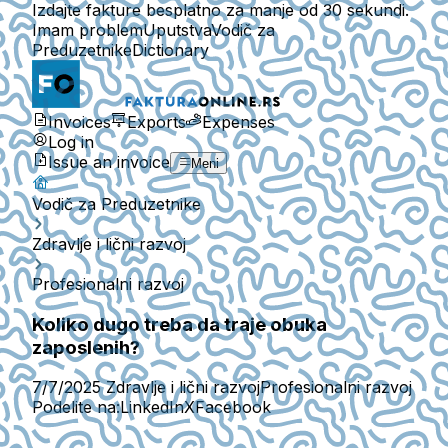
Izdajte fakture besplatno za manje od 30 sekundi.
Imam problem
Uputstva
Vodič za
Preduzetnike
Dictionary
Invoices
Exports
Expenses
Log in
Issue an invoice
Meni
Vodič za Preduzetnike
Zdravlje i lični razvoj
Profesionalni razvoj
Koliko dugo treba da traje obuka
zaposlenih?
7/7/2025
Zdravlje i lični razvoj
Profesionalni razvoj
Podelite na:
LinkedIn
X
Facebook