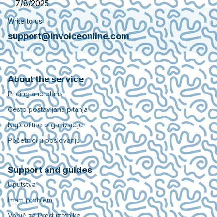
7/8/2025
Write to us
support@invoiceonline.com
About the service
Pricing and plans
Često postavljana pitanja
Neprofitne organizacije
Početnici u poslovanju
Support and guides
Uputstva
Imam problem
Vodič za Preduzetnike