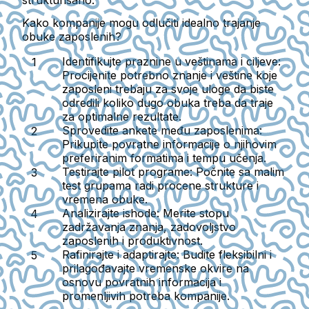
Kako kompanije mogu odlučiti idealno trajanje
obuke zaposlenih?
Identifikujte praznine u veštinama i ciljeve:
Procijenite potrebno znanje i veštine koje
zaposleni trebaju za svoje uloge da biste
odredili koliko dugo obuka treba da traje
za optimalne rezultate.
Sprovedite ankete među zaposlenima:
Prikupite povratne informacije o njihovim
preferiranim formatima i tempu učenja.
Testirajte pilot programe:
Počnite sa malim
test grupama radi procene strukture i
vremena obuke.
Analizirajte ishode:
Merite stopu
zadržavanja znanja, zadovoljstvo
zaposlenih i produktivnost.
Rafinirajte i adaptirajte:
Budite fleksibilni i
prilagođavajte vremenske okvire na
osnovu povratnih informacija i
promenljivih potreba kompanije.