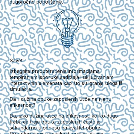
dugoročno poboljšanje.
Savet
Izbegnite preopterećenje informacijama
tempiranjem isporuke sadržaja i uključivanjem
interaktivnih elemenata kao što su igranje uloga ili
simulacije.
Da li dužina obuke zaposlenih utiče na njenu
efikasnost?
Da, iako dužina utiče na efikasnost, koliko dugo
treba da traje obuka zaposlenih često je
sekundarno u odnosu na kvalitet obuke.
Preopterećenje zaposlenih gustim, dugim