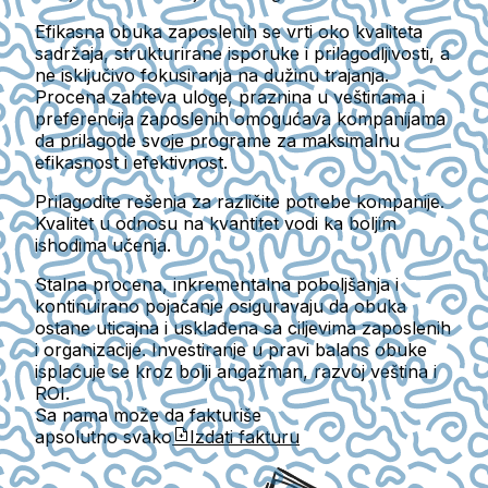
Efikasna obuka zaposlenih se vrti oko kvaliteta
sadržaja, strukturirane isporuke i prilagodljivosti, a
ne isključivo fokusiranja na dužinu trajanja.
Procena zahteva uloge, praznina u veštinama i
preferencija zaposlenih omogućava kompanijama
da prilagode svoje programe za maksimalnu
efikasnost i efektivnost.
Prilagodite rešenja za različite potrebe kompanije.
Kvalitet u odnosu na kvantitet vodi ka boljim
ishodima učenja.
Stalna procena, inkrementalna poboljšanja i
kontinuirano pojačanje osiguravaju da obuka
ostane uticajna i usklađena sa ciljevima zaposlenih
i organizacije. Investiranje u pravi balans obuke
isplaćuje se kroz bolji angažman, razvoj veština i
ROI.
Sa nama može da fakturiše
apsolutno svako
Izdati fakturu