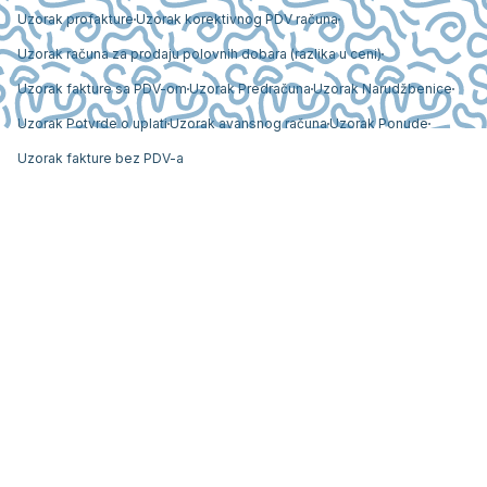
Uzorak profakture
Uzorak korektivnog PDV računa
Uzorak računa za prodaju polovnih dobara (razlika u ceni)
Uzorak fakture sa PDV-om
Uzorak Predračuna
Uzorak Narudžbenice
Uzorak Potvrde o uplati
Uzorak avansnog računa
Uzorak Ponude
Uzorak fakture bez PDV-a