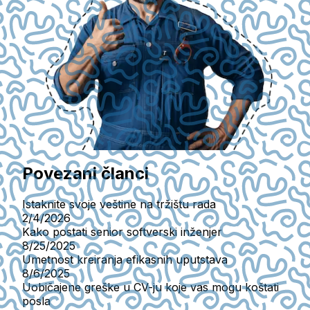
Povezani članci
Istaknite svoje veštine na tržištu rada
2/4/2026
Kako postati senior softverski inženjer
8/25/2025
Umetnost kreiranja efikasnih uputstava
8/6/2025
Uobičajene greške u CV-ju koje vas mogu koštati
posla