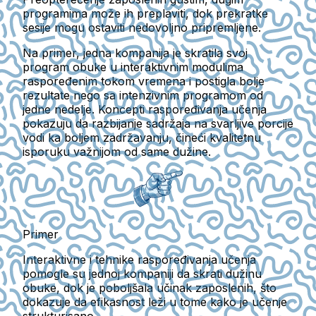
programima može ih preplaviti, dok prekratke
sesije mogu ostaviti nedovoljno pripremljene.
Na primer, jedna kompanija je skratila svoj
program obuke u interaktivnim modulima
raspoređenim tokom vremena i postigla bolje
rezultate nego sa intenzivnim programom od
jedne nedelje. Koncepti raspoređivanja učenja
pokazuju da razbijanje sadržaja na svarljive porcije
vodi ka boljem zadržavanju, čineći kvalitetnu
isporuku važnijom od same dužine.
Primer
Interaktivne i tehnike raspoređivanja učenja
pomogle su jednoj kompaniji da skrati dužinu
obuke, dok je poboljšala učinak zaposlenih, što
dokazuje da efikasnost leži u tome kako je učenje
strukturisano.