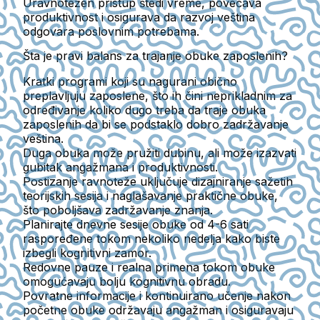
Uravnotežen pristup štedi vreme, povećava
produktivnost i osigurava da razvoj veština
odgovara poslovnim potrebama.
Šta je pravi balans za trajanje obuke zaposlenih?
Kratki programi koji su nagurani obično
preplavljuju zaposlene, što ih čini neprikladnim za
određivanje koliko dugo treba da traje obuka
zaposlenih da bi se podstaklo dobro zadržavanje
veština.
Duga obuka može pružiti dubinu, ali može izazvati
gubitak angažmana i produktivnosti.
Postizanje ravnoteže uključuje dizajniranje sažetih
teorijskih sesija i naglašavanje praktične obuke,
što poboljšava zadržavanje znanja.
Planirajte dnevne sesije obuke od 4-6 sati
raspoređene tokom nekoliko nedelja kako biste
izbegli kognitivni zamor.
Redovne pauze i realna primena tokom obuke
omogućavaju bolju kognitivnu obradu.
Povratne informacije i kontinuirano učenje nakon
početne obuke održavaju angažman i osiguravaju