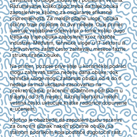
zavisnosti od uloge, industrije i potrebnih veština.
Razumevanje koliko dugo treba da traje obuka
zaposlenih je ključno za osiguranje efikasne
pripremljenosti. Za maloprodajne uloge, obuka
obično traje od jedne do dve nedelje. Ovaj primer
ilustruje varijabilna očekivanja o tome koliko dugo
treba da traje obuka zaposlenih kroz različite
industrije. Međutim, tehničke uloge u IT sektoru ili
zdravstvenoj zaštiti često zahtevaju mesece fazne
i strukturirane obuke.
Na primer, pozicije prve linije u korisničkoj podršci
mogu zahtevati samo nedelju dana obuke, dok
tehničke uloge mogu zahtevati obuku od 4 do 6
nedelja sa instrukcijama zasnovanim na
prekretnicama, praćenim dodatnom podrškom u
trajanju od 3-6 meseci. Razvoj liderskih i mekih
veština često uključuje kratke radionice dopunjene
e-učenjem.
Ključno je obezbediti da zaposleni budu spremni
za osnovni učinak nakon početne obuke, sa
stalnom podrškom koja podstiče dugoročni rast.