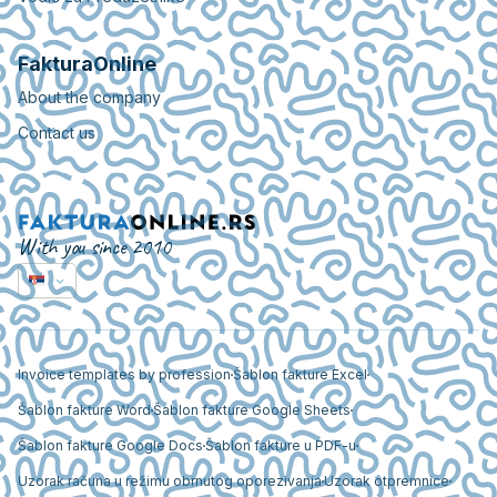
FakturaOnline
About the company
Contact us
With you since 2010
Invoice templates by profession
Šablon fakture Excel
Šablon fakture Word
Šablon fakture Google Sheets
Šablon fakture Google Docs
Šablon fakture u PDF-u
Uzorak računa u režimu obrnutog oporezivanja
Uzorak otpremnice