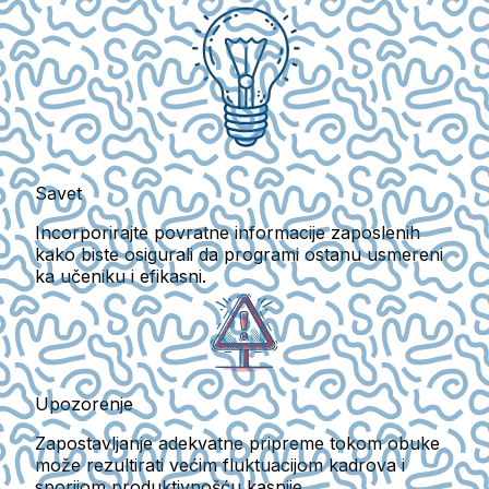
Savet
Incorporirajte povratne informacije zaposlenih
kako biste osigurali da programi ostanu usmereni
ka učeniku i efikasni.
Upozorenje
Zapostavljanje adekvatne pripreme tokom obuke
može rezultirati većim fluktuacijom kadrova i
sporijom produktivnošću kasnije.