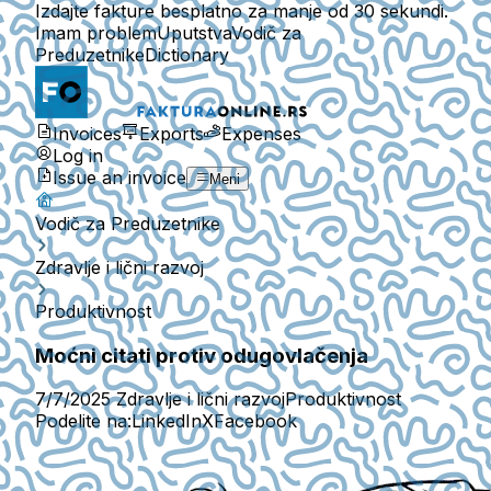
Izdajte fakture besplatno za manje od 30 sekundi.
Imam problem
Uputstva
Vodič za
Preduzetnike
Dictionary
Invoices
Exports
Expenses
Log in
Issue an invoice
Meni
Vodič za Preduzetnike
Zdravlje i lični razvoj
Produktivnost
Moćni citati protiv odugovlačenja
7/7/2025
Zdravlje i lični razvoj
Produktivnost
Podelite na:
LinkedIn
X
Facebook