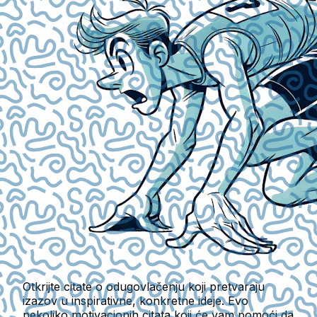
Otkrijte citate o odugovlačenju koji pretvaraju
izazov u inspirativne, konkretne ideje. Evo
nekoliko motivacionih citata koji će vam pomoći da