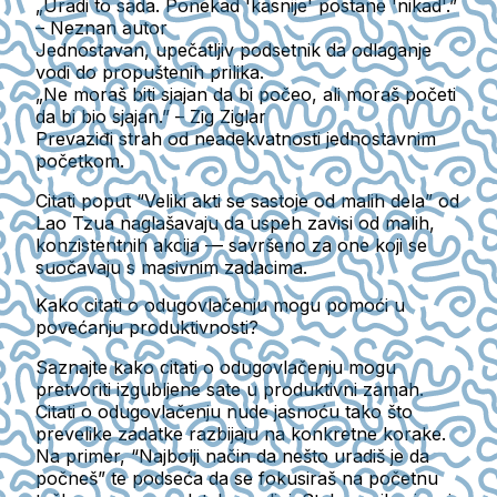
„Uradi to sada. Ponekad 'kasnije' postane 'nikad'.”
– Neznan autor
Jednostavan, upečatljiv podsetnik da odlaganje
vodi do propuštenih prilika.
„Ne moraš biti sjajan da bi počeo, ali moraš početi
da bi bio sjajan.” – Zig Ziglar
Prevaziđi strah od neadekvatnosti jednostavnim
početkom.
Citati poput “Veliki akti se sastoje od malih dela” od
Lao Tzua naglašavaju da uspeh zavisi od malih,
konzistentnih akcija — savršeno za one koji se
suočavaju s masivnim zadacima.
Kako citati o odugovlačenju mogu pomoći u
povećanju produktivnosti?
Saznajte kako citati o odugovlačenju mogu
pretvoriti izgubljene sate u produktivni zamah.
Citati o odugovlačenju nude jasnoću tako što
prevelike zadatke razbijaju na konkretne korake.
Na primer,
“Najbolji način da nešto uradiš je da
počneš”
te podseća da se fokusiraš na početnu