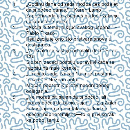
„Godinu dana od sada možda ćeš poželeti
da si počeo danas.” – Karen Lamb
Započni sada da izbegneš buduće žaljenje
i propuštene prilike.
„Akcija je temeljni ključ svakog uspeha.” –
Pablo Pikaso
Realizacija je ono što pretvara snove u
dostignuća.
„Veliki akti se sastoje od malih dela.” – Lao
Tzu
Složeni zadaci postaju upravljivi kada se
razbiju na male korake.
„Uradi to sada. Nekad 'kasnije' postane
'nikad'.” – Neznan autor
Moćan podsetnik protiv neodređenog
odlaganja.
„Ne moraš biti sjajan da bi počeo, ali
moraš početi da bi bio sjajan.” – Zig Ziglar
Fokusiraj se na početak, čak i kad se
osećaš nepripremljeno—to je prvi korak
ka poboljšanju.