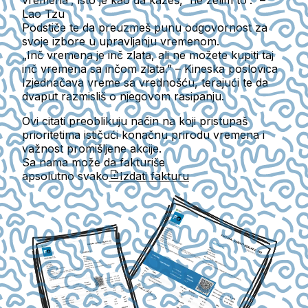
Lao Tzu
Podstiče te da preuzmeš punu odgovornost za
svoje izbore u upravljanju vremenom.
„Inč vremena je inč zlata, ali ne možete kupiti taj
inč vremena sa inčom zlata.” – Kineska poslovica
Izjednačava vreme sa vrednošću, terajući te da
dvaput razmisliš o njegovom rasipanju.
Ovi citati preoblikuju način na koji pristupaš
prioritetima ističući konačnu prirodu vremena i
važnost promišljene akcije.
Sa nama može da fakturiše
apsolutno svako
Izdati fakturu