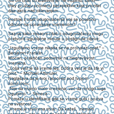
Svi ovi citati su efektivni jer ne inspirišu samo—
they pružaju promenu perspektive koja prioritet
daje akciji nad oklevanjem.
Postoje li citati odugovlačenja koji se posebno
odnose na upravljanje vremenom?
Saznaj kako misaoni citati o odugovlačenju mogu
pretvoriti izgubljene minute u postignute ciljeve:
„Izgubljeno vreme nikada se ne pronalazi opet.” –
Benjamin Franklin
Moćan, praktičan podsetnik na neigravljivost
vremena.
„Loša vest je da vreme leti. Dobra vest je da ste vi
pilot.” – Michael Altshuler
Naglašava da je tvoj raspored pod tvojom
kontrolom.
„Nije da imamo malo vremena, već da mnogo toga
izgubimo.” – Seneca
Pomaže u identifikaciji gde se vreme gubi i poziva
na svesnost.
„Vreme je stvorena stvar. Da kažeš, 'nemam
vremena', isto je kao da kažeš, 'ne želim to'.” –