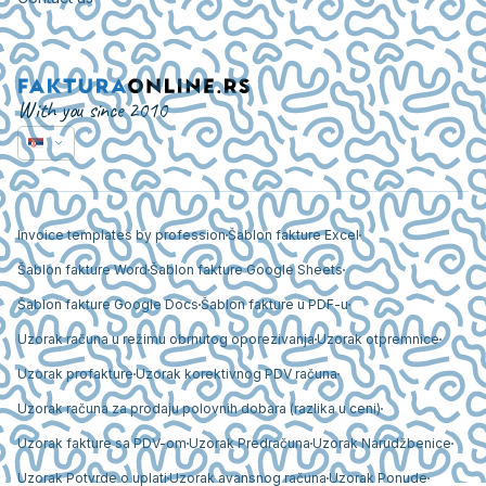
With you since 2010
Invoice templates by profession
Šablon fakture Excel
Šablon fakture Word
Šablon fakture Google Sheets
Šablon fakture Google Docs
Šablon fakture u PDF-u
Uzorak računa u režimu obrnutog oporezivanja
Uzorak otpremnice
Uzorak profakture
Uzorak korektivnog PDV računa
Uzorak računa za prodaju polovnih dobara (razlika u ceni)
Uzorak fakture sa PDV-om
Uzorak Predračuna
Uzorak Narudžbenice
Uzorak Potvrde o uplati
Uzorak avansnog računa
Uzorak Ponude