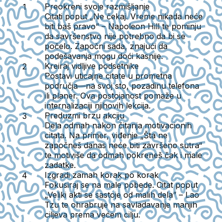
Preokreni svoje razmišljanje
Citati poput
„Ne čekaj. Vreme nikada neće
biti baš pravo” – Napoleon Hill
te pominju
da savršenstvo nije potrebno da bi se
počelo. Započni sada, znajući da
podešavanja mogu doći kasnije.
Kreiraj vidljive podsetnike
Postavi uticajne citate u prometna
područja—na svoj sto, pozadinu telefona
ili planer. Ova postojanost pomaže u
internalizaciji njihovih lekcija.
Preduzmi brzu akciju
Dela odmah nakon čitanja motivacionih
citata. Na primer, viđenje „Šta ne
započneš danas neće biti završeno sutra“
te motiviše da odmah pokreneš čak i male
zadatke.
Izgradi zamah korak po korak
Fokusiraj se na male pobede. Citat poput
„Veliki akti se sastoje od malih dela” – Lao
Tzu
te ohrabruje na savladavanje manjih
ciljeva prema većem cilju.