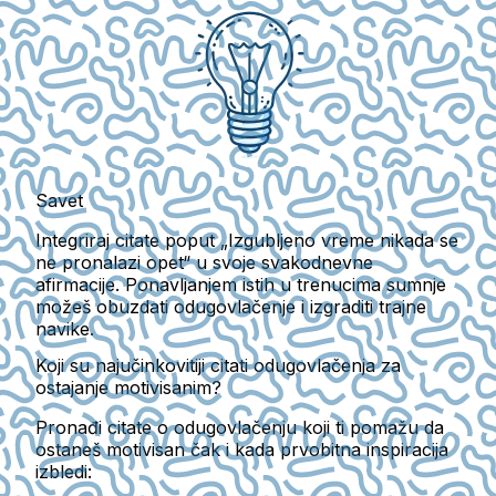
Savet
Integriraj citate poput „Izgubljeno vreme nikada se
ne pronalazi opet“ u svoje svakodnevne
afirmacije. Ponavljanjem istih u trenucima sumnje
možeš obuzdati odugovlačenje i izgraditi trajne
navike.
Koji su najučinkovitiji citati odugovlačenja za
ostajanje motivisanim?
Pronađi citate o odugovlačenju koji ti pomažu da
ostaneš motivisan čak i kada prvobitna inspiracija
izbledi: