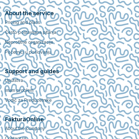
About the service
Pricing and plans
Često postavljana pitanja
Neprofitne organizacije
Početnici u poslovanju
Support and guides
Uputstva
Imam problem
Vodič za Preduzetnike
FakturaOnline
About the company
Contact us