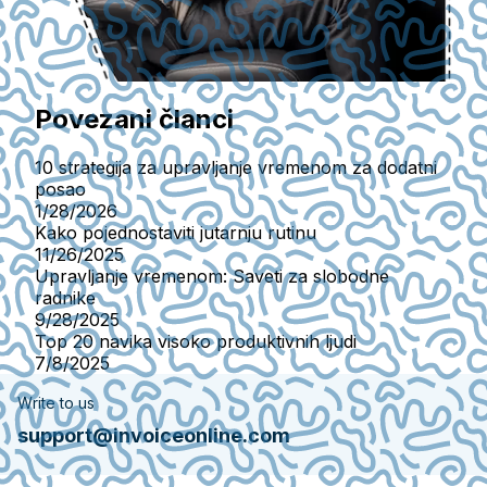
Povezani članci
10 strategija za upravljanje vremenom za dodatni
posao
1/28/2026
Kako pojednostaviti jutarnju rutinu
11/26/2025
Upravljanje vremenom: Saveti za slobodne
radnike
9/28/2025
Top 20 navika visoko produktivnih ljudi
7/8/2025
Write to us
support@invoiceonline.com