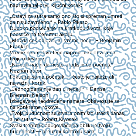
napravite taj prvi, ključni korak:
„Ostavi za sutra samo ono što si spreman umreti
da nisu završeno.” – Pablo Pikaso
Duboko podsećanje na kratkoću života, koje
podstiče na trenutnu akciju.
„Možda ćeš odložiti, ali vreme neće.” – Benjamin
Franklin
Vreme neumoljivo teče napred, bez obzira na
tvoje oklevanje.
„Najbolji način da nešto uradiš je da počneš.” –
Neznan autor
Fokusiraj se na početak — često je najteži, ali
najvažniji korak.
„Jednog dana nije dan u nedelji.” – Denise
Brennan-Nelson
Izbegavajte neodređene namere. Obavezujte se
na konkretne rokove.
„Tvoja budućnost se stvara onim što uradiš danas,
a ne sutra.” – Robert Kiyosaki
Svaki trenutak odugovlačenja oblikuje tvoju
budućnost — preuzmi kontrolu sada.